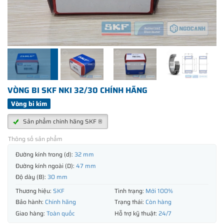
VÒNG BI SKF NKI 32/30 CHÍNH HÃNG
Vòng bi kim
Sản phẩm chính hãng SKF ®
Thông số sản phẩm
Đường kính trong (d):
32 mm
Đường kính ngoài (D):
47 mm
Độ dày (B):
30 mm
Thương hiệu:
SKF
Tình trạng:
Mới 100%
Bảo hành:
Chính hãng
Trạng thái:
Còn hàng
Giao hàng:
Toàn quốc
Hỗ trợ kỹ thuật:
24/7