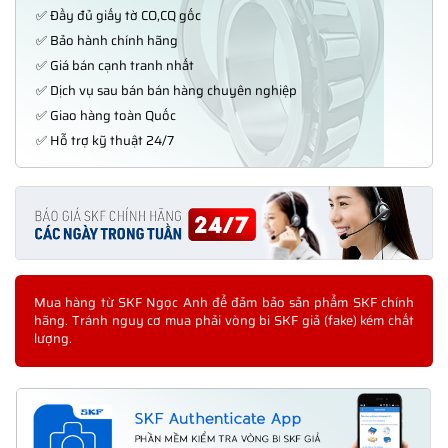
✅ Đầy đủ giấy tờ CO,CQ gốc
✅ Bảo hành chính hãng
✅ Giá bán cạnh tranh nhất
✅ Dịch vụ sau bán bán hàng chuyên nghiệp
✅ Giao hàng toàn Quốc
✅ Hỗ trợ kỹ thuật 24/7
Mua hàng từ SKF Ngọc Anh để đảm bảo sản phẩm SKF chính
hãng. Tránh nguy cơ mua phải vòng bi SKF giả (fake) kém chất
lượng.