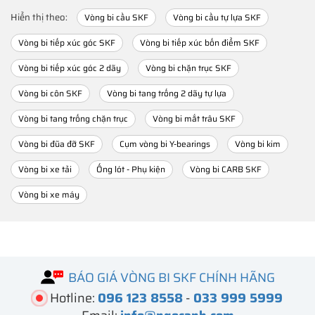
Hiển thị theo:
Vòng bi cầu SKF
Vòng bi cầu tự lựa SKF
Vòng bi tiếp xúc góc SKF
Vòng bi tiếp xúc bốn điểm SKF
Vòng bi tiếp xúc góc 2 dãy
Vòng bi chặn trục SKF
Vòng bi côn SKF
Vòng bi tang trống 2 dãy tự lựa
Vòng bi tang trống chặn trục
Vòng bi mắt trâu SKF
Vòng bi đũa đỡ SKF
Cụm vòng bi Y-bearings
Vòng bi kim
Vòng bi xe tải
Ống lót - Phụ kiện
Vòng bi CARB SKF
Vòng bi xe máy
BÁO GIÁ VÒNG BI SKF CHÍNH HÃNG
Hotline:
096 123 8558
-
033 999 5999