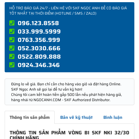
HỖ TRỢ BÁO GIÁ 24/7 - LIÊN HỆ VỚI SKF NGỌC ANH ĐỂ CÓ BÁO GIÁ
TỐT NHẤT TẠI THỜI ĐIỂM (HOTLINE / SMS / ZALO)
096.123.8558
033.999.5999
0763.356.999
052.3030.666
0522.809.888
0924.346.346
Đừng lo về giá. Bạn chỉ cần cho hàng vào giỏ và đặt hàng Online.
SKF Ngọc Anh sẽ gọi lại để tư vấn kỹ hơn!
Chúng tôi cam kết hoàn tiền gấp 500 lần nếu phát hiện hàng giả,
hàng nhái từ NGOCANH.COM - SKF Authorized Distributor.
Thông tin sản phẩm
Bản vẽ kỹ thuật
Bình luận
THÔNG TIN SẢN PHẨM VÒNG BI SKF NKI 32/30
CHÍNH HÃNG