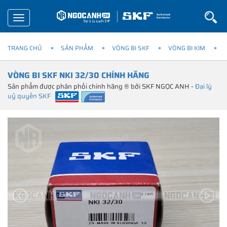
Toggle
navigation
TRANG CHỦ
SẢN PHẨM
VÒNG BI SKF
VÒNG BI KIM
VÒNG BI SKF NKI 32/30 CHÍNH HÃNG
Sản phẩm được phân phối chính hãng ® bởi SKF NGỌC ANH -
Đại lý
uỷ quyền SKF