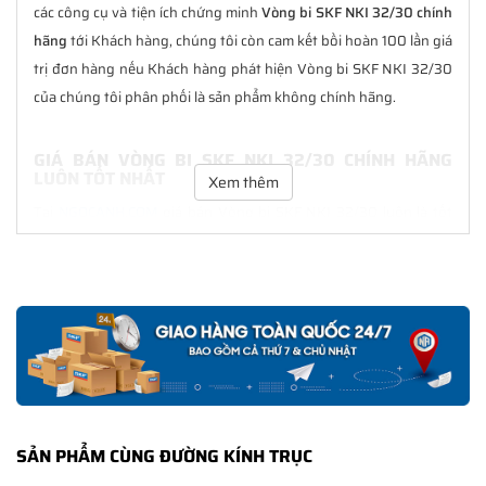
các công cụ và tiện ích chứng minh
Vòng bi SKF NKI 32/30 chính
hãng
tới Khách hàng, chúng tôi còn cam kết bồi hoàn 100 lần giá
trị đơn hàng nếu Khách hàng phát hiện Vòng bi SKF NKI 32/30
của chúng tôi phân phối là sản phẩm không chính hãng.
GIÁ BÁN VÒNG BI SKF NKI 32/30 CHÍNH HÃNG
LUÔN TỐT NHẤT
Xem thêm
Tại
NGOCANH.COM
giá bán Vòng bi SKF NKI 32/30 luôn là tốt
nhất với nhiều ưu đãi kèm theo và các dịch vụ hẫu mãi sau bán
hàng. Chúng tôi cam kết luôn đồng hành cùng Khách hàng
trong suốt quá trình sử dụng các sản phẩm SKF chính hãng.
CHẾ ĐỘ BẢO HÀNH VÒNG BI SKF NKI 32/30 CHÍNH
HÃNG
Tất cả các sản phẩm SKF chính hãng do
SKF Ngọc Anh
phân
phối đều được bảo hành chính hãng theo đúng tiêu chuẩn bảo
SẢN PHẨM CÙNG ĐƯỜNG KÍNH TRỤC
hành của nhà sản xuất.