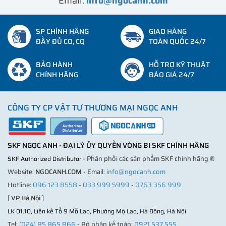
Email:
info@ngocanh.com
SP CHÍNH HÃNG
GIAO HÀNG
ĐẦY ĐỦ CO, CQ
TOÀN QUỐC 24/7
BẢO HÀNH
HỖ TRỢ KỸ THUẬT
CHÍNH HÃNG
BÁO GIÁ 24/7
CÔNG TY CP VẬT TƯ THƯƠNG MẠI NGỌC ANH
SKF NGỌC ANH - ĐẠI LÝ ỦY QUYỀN VÒNG BI SKF CHÍNH HÃNG
- Phân phối các sản phẩm SKF chính hãng ®
SKF Authorized Distributor
Website:
NGOCANH.COM
- Email:
info@ngocanh.com
Hotline:
096 123 8558
-
033 999 5999
-
0763 356 999
[
VP Hà Nội
]
LK 01.10, Liền kề Tổ 9 Mỗ Lao, Phường Mộ Lao, Hà Đông, Hà Nội
Tel:
(024) 85 865 866
- Bộ phận kế toán:
0921 537 555