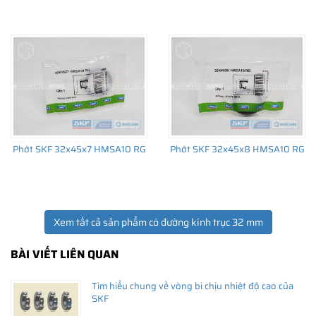
THÔNG TIN HỮU ÍCH
•
Vòng bi SKF chính hãng, Những lưu ý cơ bản trước khi mua hàng
•
Xuất xứ vòng bi SKF chính hãng ở đâu?
•
Chất lượng vòng bi SKF chính hãng
Phớt SKF 32x45x7 HMSA10 RG
Phớt SKF 32x45x8 HMSA10 RG
Xem tất cả sản phẩm có đường kính trục 32 mm
BÀI VIẾT LIÊN QUAN
Tìm hiểu chung về vòng bi chịu nhiệt độ cao của
SKF