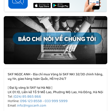
SKF NGỌC ANH - Địa chỉ mua Vòng bi SKF NKI 32/30 chính hãng,
uy tín, giao hàng toàn Quốc, Hỗ trợ 24/7
[
Đại lý vòng bi SKF tại Hà Nội
]
LK 01.10, Liền kề Tổ 9 Mỗ Lao, Phường Mộ Lao, Hà Đông, Hà Nội
Tel:
(024) 85 865 866
Hotline:
096 123 8558
-
033 999 5999
Email:
info@ngocanh.com