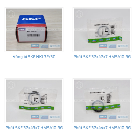
đến sản xuất số lượng lớn, từ lắp cho thiết bị ban đầu đến thị
trường thay thế sau đó.
Vòng bi SKF NKI 32/30
Phớt SKF 32x42x7 HMSA10 RG
Phớt SKF 32x43x7 HMSA10 RG
Phớt SKF 32x44x7 HMSA10 RG