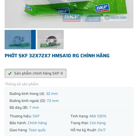
PHỚT SKF 32X72X7 HMSA10 RG CHÍNH HÃNG
Sản phẩm chính hãng SKF ®
Thông số sản phẩm
Đường kính trong (d):
32 mm
Đường kính ngoài (D):
72 mm
Độ dày (B):
7 mm
Thương hiệu:
SKF
Tình trạng:
Mới 100%
Bảo hành:
Chính hãng
Trạng thái:
Còn hàng
Giao hàng:
Toàn quốc
Hỗ trợ kỹ thuật:
24/7