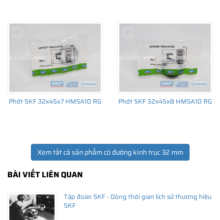
Giá bán và nơi bán Phớt chắn dầu SKF chính hãng uy
tín
Để có báo giá Phớt SKF 32x72x7 HMSA10 RG tốt nhất, hãy liên
hệ với
SKF Ngọc Anh - Đại lý ủy quyền SKF
(
SKF Authorized
Phớt SKF 32x45x7 HMSA10 RG
Phớt SKF 32x45x8 HMSA10 RG
Distributor
)
Sản phẩm chính hãng, giao hàng toàn quốc
Xem tất cả sản phẩm có đường kính trục 32 mm
BÀI VIẾT LIÊN QUAN
Tập đoàn SKF - Dòng thời gian lịch sử thương hiệu
SKF