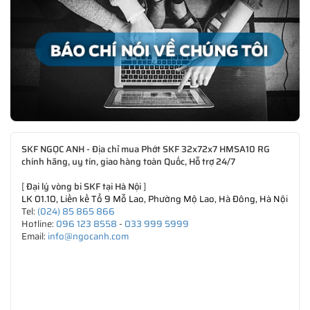
SKF NGỌC ANH - Địa chỉ mua Phớt SKF 32x72x7 HMSA10 RG
chính hãng, uy tín, giao hàng toàn Quốc, Hỗ trợ 24/7
[
Đại lý vòng bi SKF tại Hà Nội
]
LK 01.10, Liền kề Tổ 9 Mỗ Lao, Phường Mộ Lao, Hà Đông, Hà Nội
Tel:
(024) 85 865 866
Hotline:
096 123 8558
-
033 999 5999
Email:
info@ngocanh.com