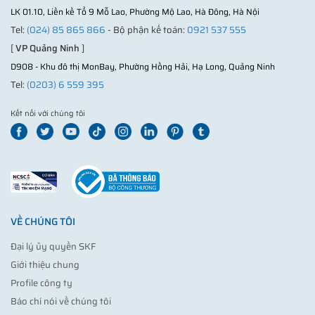
LK 01.10, Liền kề Tổ 9 Mỗ Lao, Phường Mộ Lao, Hà Đông, Hà Nội
Tel:
(024) 85 865 866
- Bộ phận kế toán:
0921 537 555
[
VP Quảng Ninh
]
D908 - Khu đô thị MonBay, Phường Hồng Hải, Hạ Long, Quảng Ninh
Tel:
(0203) 6 559 395
Kết nối với chúng tôi
VỀ CHÚNG TÔI
Đại lý ủy quyền SKF
Giới thiệu chung
Profile công ty
Báo chí nói về chúng tôi