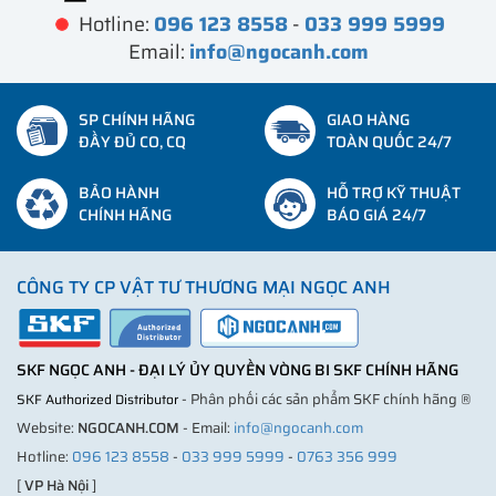
Hotline:
096 123 8558
-
033 999 5999
Email:
info@ngocanh.com
SP CHÍNH HÃNG
GIAO HÀNG
ĐẦY ĐỦ CO, CQ
TOÀN QUỐC 24/7
BẢO HÀNH
HỖ TRỢ KỸ THUẬT
CHÍNH HÃNG
BÁO GIÁ 24/7
CÔNG TY CP VẬT TƯ THƯƠNG MẠI NGỌC ANH
SKF NGỌC ANH - ĐẠI LÝ ỦY QUYỀN VÒNG BI SKF CHÍNH HÃNG
- Phân phối các sản phẩm SKF chính hãng ®
SKF Authorized Distributor
Website:
NGOCANH.COM
- Email:
info@ngocanh.com
Hotline:
096 123 8558
-
033 999 5999
-
0763 356 999
[
VP Hà Nội
]