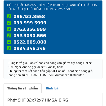
HỖ TRỢ BÁO GIÁ 24/7 - LIÊN HỆ VỚI SKF NGỌC ANH ĐỂ CÓ BÁO GIÁ
TỐT NHẤT TẠI THỜI ĐIỂM (HOTLINE / SMS / ZALO)
096.123.8558
033.999.5999
0763.356.999
052.3030.666
0522.809.888
0924.346.346
Đừng lo về giá. Bạn chỉ cần cho hàng vào giỏ và đặt hàng Online.
SKF Ngọc Anh sẽ gọi lại để tư vấn kỹ hơn!
Chúng tôi cam kết hoàn tiền gấp 500 lần nếu phát hiện hàng giả,
hàng nhái từ NGOCANH.COM - SKF Authorized Distributor.
Thông tin sản phẩm
Bình luận
Phớt SKF 32x72x7 HMSA10 RG