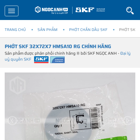
Toggle
navigation
TRANG CHỦ
SẢN PHẨM
PHỚT CHẮN DẦU SKF
PHỚT SKF 
PHỚT SKF 32X72X7 HMSA10 RG CHÍNH HÃNG
Sản phẩm được phân phối chính hãng ® bởi SKF NGỌC ANH -
Đại lý
uỷ quyền SKF