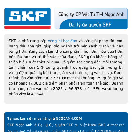
SKF là nhà cung cấp
vòng bi bạc đạn
và các giải pháp đổi mới
hàng đầu thế giới giúp các ngành trở nên cạnh tranh và bền
vững hơn. Bằng cách làm cho sản phẩm nhẹ hơn, hiệu quả hơn,
bền lâu hơn và có thể sửa chữa được, SKF giúp khách hàng cải
thiện hiệu suất thiết bị quay và giảm tác động đến môi trường.
Sản phẩm của SKF xung quanh trục quay bao gồm vòng bi,
vòng đệm, quản lý bôi trơn, giám sát tình trạng và dịch vụ. Được
thành lập vào năm 1907, SKF có mặt tại khoảng 129 quốc gia và
có khoảng 17.000 địa điểm phân phối trên toàn thế giới. Doanh
thu hàng năm vào năm 2022 là 96,933 triệu SEK và số lượng
nhân viên là 42,641.
Tại sao bạn nên mua hàng từ NGOCANH.COM
SKF Ngọc Anh là Đại lý ủy quyền SKF tại Việt Nam (SKF Authorized
Distributor). Tất cả các sản phẩm SKF được phân phối bởi SKF Ngọc Anh