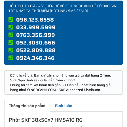
HỖ TRỢ BÁO GIÁ 24/7 - LIÊN HỆ VỚI SKF NGỌC ANH ĐỂ CÓ BÁO GIÁ
TỐT NHẤT TẠI THỜI ĐIỂM (HOTLINE / SMS / ZALO)
096.123.8558
033.999.5999
0763.356.999
052.3030.666
0522.809.888
0924.346.346
Đừng lo về giá. Bạn chỉ cần cho hàng vào giỏ và đặt hàng Online.
SKF Ngọc Anh sẽ gọi lại để tư vấn kỹ hơn!
Chúng tôi cam kết hoàn tiền gấp 500 lần nếu phát hiện hàng giả,
hàng nhái từ NGOCANH.COM - SKF Authorized Distributor.
Thông tin sản phẩm
Bình luận
Phớt SKF 38x50x7 HMSA10 RG