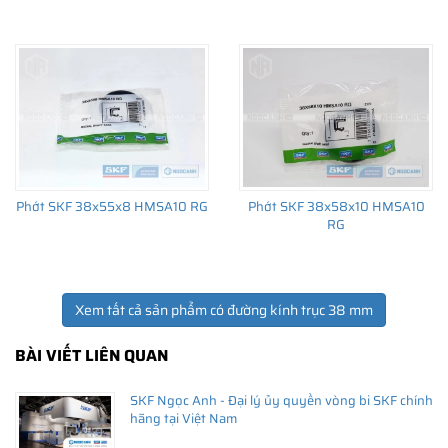
Giá bán và nơi bán Phớt chắn dầu SKF chính hãng uy
tín
Để có báo giá Phớt SKF 38x50x7 HMSA10 RG tốt nhất, hãy liên
hệ với
SKF Ngọc Anh - Đại lý ủy quyền SKF
(
SKF Authorized
Phớt SKF 38x55x8 HMSA10 RG
Phớt SKF 38x58x10 HMSA10
Distributor
)
RG
Sản phẩm chính hãng, giao hàng toàn quốc
Xem tất cả sản phẩm có đường kính trục 38 mm
BÀI VIẾT LIÊN QUAN
SKF Ngọc Anh - Đại lý ủy quyền vòng bi SKF chính
hãng tại Việt Nam