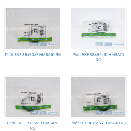
đến sản xuất số lượng lớn, từ lắp cho thiết bị ban đầu đến thị
trường thay thế sau đó.
Phớt SKF 38x50x7 HMSA10 RG
Phớt SKF 38x54x10 HMSA10
RG
Phớt SKF 38x55x10 HMSA10
Phớt SKF 38x55x7 HMSA10 RG
RG