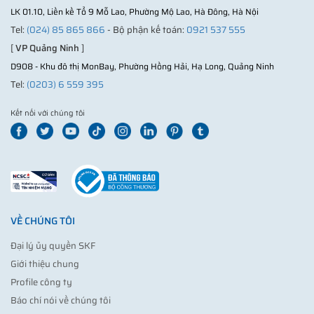
LK 01.10, Liền kề Tổ 9 Mỗ Lao, Phường Mộ Lao, Hà Đông, Hà Nội
Tel:
(024) 85 865 866
- Bộ phận kế toán:
0921 537 555
[
VP Quảng Ninh
]
D908 - Khu đô thị MonBay, Phường Hồng Hải, Hạ Long, Quảng Ninh
Tel:
(0203) 6 559 395
Kết nối với chúng tôi
VỀ CHÚNG TÔI
Đại lý ủy quyền SKF
Giới thiệu chung
Profile công ty
Báo chí nói về chúng tôi