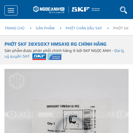
Toggle
navigation
TRANG CHỦ
SẢN PHẨM
PHỚT CHẮN DẦU SKF
PHỚT SKF 
PHỚT SKF 38X50X7 HMSA10 RG CHÍNH HÃNG
Sản phẩm được phân phối chính hãng ® bởi SKF NGỌC ANH -
Đại lý
uỷ quyền SKF