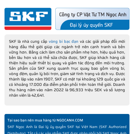
SKF là nhà cung cấp
vòng bi bạc đạn
và các giải pháp đổi mới
hàng đầu thế giới giúp các ngành trở nên cạnh tranh và bền
vững hơn. Bằng cách làm cho sản phẩm nhẹ hơn, hiệu quả hơn,
bền lâu hơn và có thể sửa chữa được, SKF giúp khách hàng cải
thiện hiệu suất thiết bị quay và giảm tác động đến môi trường.
Sản phẩm của SKF xung quanh trục quay bao gồm vòng bi,
vòng đệm, quản lý bôi trơn, giám sát tình trạng và dịch vụ. Được
thành lập vào năm 1907, SKF có mặt tại khoảng 129 quốc gia và
có khoảng 17.000 địa điểm phân phối trên toàn thế giới. Doanh
thu hàng năm vào năm 2022 là 96,933 triệu SEK và số lượng
nhân viên là 42,641.
Tại sao bạn nên mua hàng từ NGOCANH.COM
SKF Ngọc Anh là Đại lý ủy quyền SKF tại Việt Nam (SKF Authorized
Distributor). Tất cả các sản phẩm SKF được phân phối bởi SKF Ngọc Anh