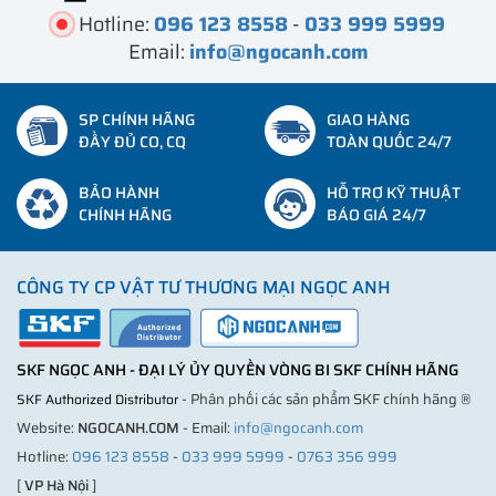
Hotline:
096 123 8558
-
033 999 5999
Email:
info@ngocanh.com
SP CHÍNH HÃNG
GIAO HÀNG
ĐẦY ĐỦ CO, CQ
TOÀN QUỐC 24/7
BẢO HÀNH
HỖ TRỢ KỸ THUẬT
CHÍNH HÃNG
BÁO GIÁ 24/7
CÔNG TY CP VẬT TƯ THƯƠNG MẠI NGỌC ANH
SKF NGỌC ANH - ĐẠI LÝ ỦY QUYỀN VÒNG BI SKF CHÍNH HÃNG
- Phân phối các sản phẩm SKF chính hãng ®
SKF Authorized Distributor
Website:
NGOCANH.COM
- Email:
info@ngocanh.com
Hotline:
096 123 8558
-
033 999 5999
-
0763 356 999
[
VP Hà Nội
]