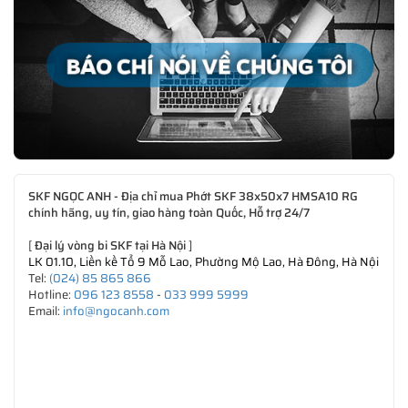
SKF NGỌC ANH - Địa chỉ mua Phớt SKF 38x50x7 HMSA10 RG
chính hãng, uy tín, giao hàng toàn Quốc, Hỗ trợ 24/7
[
Đại lý vòng bi SKF tại Hà Nội
]
LK 01.10, Liền kề Tổ 9 Mỗ Lao, Phường Mộ Lao, Hà Đông, Hà Nội
Tel:
(024) 85 865 866
Hotline:
096 123 8558
-
033 999 5999
Email:
info@ngocanh.com