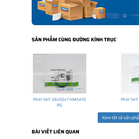
SẢN PHẨM CÙNG ĐƯỜNG KÍNH TRỤC
Phớt SKF 38x50x7 HMSA10
Phớt SKF
RG
Xem tất cả sản ph
BÀI VIẾT LIÊN QUAN