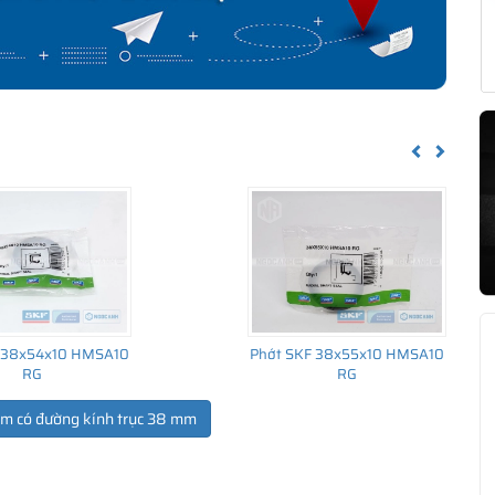
Previous
Next
 38x54x10 HMSA10
Phớt SKF 38x55x10 HMSA10
RG
RG
ẩm có đường kính trục 38 mm