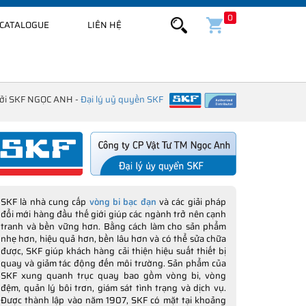
0
CATALOGUE
LIÊN HỆ
bởi SKF NGỌC ANH -
Đại lý uỷ quyền SKF
SKF là nhà cung cấp
vòng bi bạc đạn
và các giải pháp
đổi mới hàng đầu thế giới giúp các ngành trở nên cạnh
tranh và bền vững hơn. Bằng cách làm cho sản phẩm
nhẹ hơn, hiệu quả hơn, bền lâu hơn và có thể sửa chữa
được, SKF giúp khách hàng cải thiện hiệu suất thiết bị
quay và giảm tác động đến môi trường. Sản phẩm của
SKF xung quanh trục quay bao gồm vòng bi, vòng
đệm, quản lý bôi trơn, giám sát tình trạng và dịch vụ.
Được thành lập vào năm 1907, SKF có mặt tại khoảng