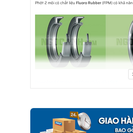
Phớt 2 môi có chất liệu
Fluoro Rubber
(FPM) có khả năng
Download Catalogue Phớt chắn dầu SKF
Phớt là một bộ phận quan trọng trong việc che chắn b
xúc với bề mặt cố định hay bề mặt trượt và xoay. Đa d
cầu ứng dụng. Không chỉ là các ứng dụng làm kín đơn
dụng công nghiệp. SKF có thể cung cấp các giải pháp l
lắp cho thiết bị ban đầu đến thị trường thay thế sau đó.