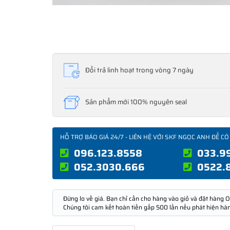
Đổi trả linh hoạt trong vòng 7 ngày
Sản phẩm mới 100% nguyên seal
HỖ TRỢ BÁO GIÁ 24/7 - LIÊN HỆ VỚI SKF NGỌC ANH ĐỂ CÓ
096.123.8558
033.9
052.3030.666
0522.
Đừng lo về giá. Bạn chỉ cần cho hàng vào giỏ và đặt hàng O
Chúng tôi cam kết hoàn tiền gấp 500 lần nếu phát hiện hà