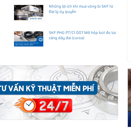
Những lợi ích khi mua vòng bi SKF từ
ng uy tín
Đại lý ủy quyền
hãy liên hệ với
istributor
)
SKF PHG PT/C1 007 Mở hộp bút đo lực
căng dây đai (curoa)