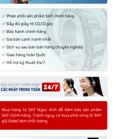
✅ Phân phối sản phẩm SKF chính hãng
✅ Đầy đủ giấy tờ CO,CQ gốc
✅ Bảo hành chính hãng
✅ Giá bán cạnh tranh nhất
✅ Dịch vụ sau bán bán hàng chuyên nghiệp
✅ Giao hàng toàn Quốc
✅ Hỗ trợ kỹ thuật 24/7
Mua hàng từ SKF Ngọc Anh để đảm bảo sản phẩm
SKF chính hãng. Tránh nguy cơ mua phải vòng bi SKF
giả (fake) kém chất lượng.