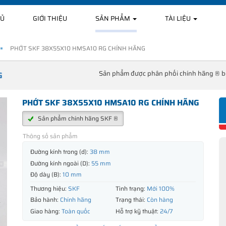
HỦ
GIỚI THIỆU
SẢN PHẨM
TÀI LIỆU
PHỚT SKF 38X55X10 HMSA10 RG CHÍNH HÃNG
Sản phẩm được phân phối chính hãng ® 
G
PHỚT SKF 38X55X10 HMSA10 RG CHÍNH HÃNG
Sản phẩm chính hãng SKF ®
Thông số sản phẩm
Đường kính trong (d):
38 mm
Đường kính ngoài (D):
55 mm
Độ dày (B):
10 mm
Thương hiệu:
SKF
Tình trạng:
Mới 100%
Bảo hành:
Chính hãng
Trạng thái:
Còn hàng
Giao hàng:
Toàn quốc
Hỗ trợ kỹ thuật:
24/7