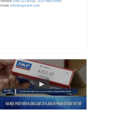
Hotline:
096 123 8558
-
033 999 5999
Email:
info@ngocanh.com