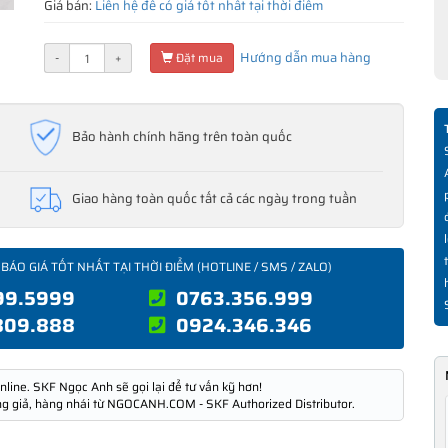
Giá bán:
Liên hệ để có giá tốt nhất tại thời điểm
Hướng dẫn mua hàng
-
+
Đặt mua
Bảo hành chính hãng trên toàn quốc
Giao hàng toàn quốc tất cả các ngày trong tuần
 BÁO GIÁ TỐT NHẤT TẠI THỜI ĐIỂM (HOTLINE / SMS / ZALO)
99.5999
0763.356.999
809.888
0924.346.346
nline. SKF Ngọc Anh sẽ gọi lại để tư vấn kỹ hơn!
ng giả, hàng nhái từ NGOCANH.COM - SKF Authorized Distributor.