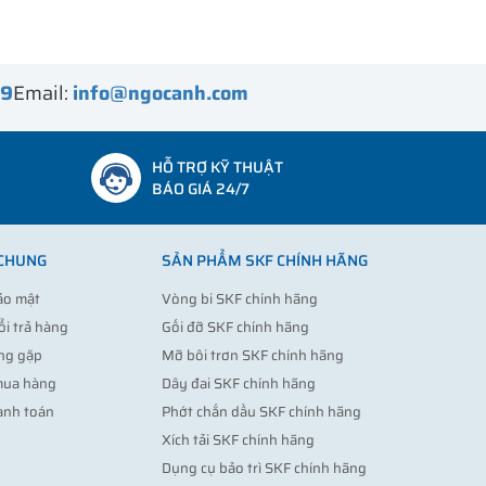
99
Email:
info@ngocanh.com
HỖ TRỢ KỸ THUẬT
BÁO GIÁ 24/7
 CHUNG
SẢN PHẨM SKF CHÍNH HÃNG
ảo mật
Vòng bi SKF chính hãng
ổi trả hàng
Gối đỡ SKF chính hãng
ng gặp
Mỡ bôi trơn SKF chính hãng
mua hàng
Dây đai SKF chính hãng
anh toán
Phớt chắn dầu SKF chính hãng
Xích tải SKF chính hãng
Dụng cụ bảo trì SKF chính hãng