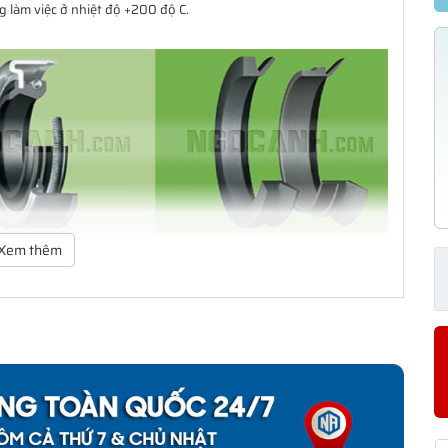
 làm việc ở nhiệt độ +200 độ C.
Xem thêm
ảo vệ vòng bi. Dãy sản phẩm của SKF bao gồm các loại phớt tiếp
ạng thiết kế có khả năng đáp ứng hầu như toàn bộ tất cả các yêu
 giản mà còn có một dãy sản phẩm đa dạng cho các yêu cầu ứng
àm kín cho khách hàng từ thiết kế đến sản xuất số lượng lớn, từ