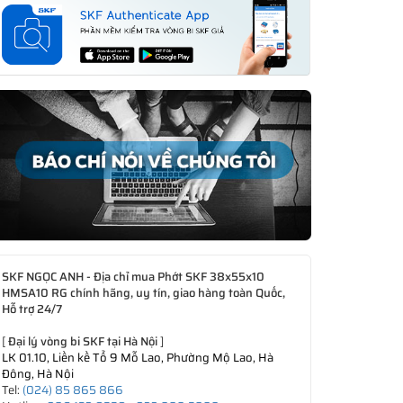
SKF NGỌC ANH - Địa chỉ mua Phớt SKF 38x55x10
HMSA10 RG chính hãng, uy tín, giao hàng toàn Quốc,
Hỗ trợ 24/7
[
Đại lý vòng bi SKF tại Hà Nội
]
LK 01.10, Liền kề Tổ 9 Mỗ Lao, Phường Mộ Lao, Hà
Đông, Hà Nội
Tel:
(024) 85 865 866