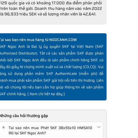
129 quốc gia và có khoảng 17.000 địa điểm phân phối
trên toàn thế giới. Doanh thu hàng năm vào năm 2022
là 96,933 triệu SEK và số lượng nhân viên là 42,641.
Tại sao bạn nên mua hàng từ NGOCANH.COM
SKF Ngọc Anh là Đại lý ủy quyền SKF tại Việt Nam (SKF
Authorized Distributor). Tất cả các sản phẩm SKF được phân
phối bởi SKF Ngọc Anh đều là sản phẩm chính hãng SKF, có
đầy đủ giấy tờ chứng minh xuất xứ và chất lượng (CO,CQ). Vui
lòng sử dụng phần mềm SKF Authenticate (miễn phí) để
tránh mua phải sản phẩm SKF giả trôi nổi trên thị trường. Liên
hệ với chúng tôi nếu bạn cần trợ giúp thông tin về sản phẩm
SKF chính hãng. [
Xem chi tiết tại đây
]
Những câu hỏi thường gặp
★
Tại sao nên mua Phớt SKF 38x55x10 HMSA10
RG tại SKF Ngọc Anh?