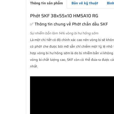
Thông tin sản phẩm
Bản vẽ kỹ thuật
Bình
Phớt SKF 38x55x10 HMSA10 RG
✅ Thông tin chung về Phớt chắn dầu SKF
Sự nhiễm bẩn làm 14% vòng bi hư hỏng sớm
Là một chi tiết có độ chính xác cao nên vòng bi sẽ không
có phớt che được bôi mỡ sẵn chỉ chiếm một tỷ lệ nhỏ 
hợp vòng bi hư hỏng sớm là do bị nhiễm bẩn vì không 
vòng bi chất lượng cao, SKF còn có thể đưa ra được cá
nhất.