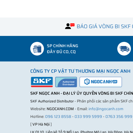
BÁO GIÁ VÒNG BI SKF
SP CHÍNH HÃNG
ĐẦY ĐỦ CO, CQ
CÔNG TY CP VẬT TƯ THƯƠNG MẠI NGỌC ANH
SKF NGỌC ANH - ĐẠI LÝ ỦY QUYỀN VÒNG BI SKF CH
- Phân phối các sản phẩm SKF c
SKF Authorized Distributor
Website:
NGOCANH.COM
- Email:
info@ngocanh.com
Hotline:
096 123 8558
-
033 999 5999
-
0763 356 999
[
VP Hà Nội
]
LK 01.10, Liền kề Tổ 9 Mỗ Lao, Phường Mộ Lao, Hà Đông, Hà N