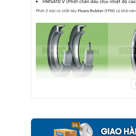
HMSA10 V (Phớt chắn dầu chịu nhiệt độ cao
Phớt 2 môi có chất liệu
Fluoro Rubber
(FPM) có khả năng
Download Catalogue Phớt chắn dầu SKF
Phớt là một bộ phận quan trọng trong việc che chắn b
xúc với bề mặt cố định hay bề mặt trượt và xoay. Đa d
cầu ứng dụng. Không chỉ là các ứng dụng làm kín đơn
dụng công nghiệp. SKF có thể cung cấp các giải pháp l