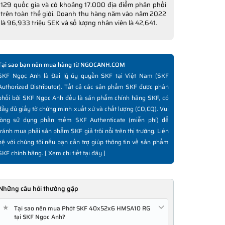
129 quốc gia và có khoảng 17.000 địa điểm phân phối
trên toàn thế giới. Doanh thu hàng năm vào năm 2022
là 96,933 triệu SEK và số lượng nhân viên là 42,641.
Tại sao bạn nên mua hàng từ NGOCANH.COM
SKF Ngọc Anh là Đại lý ủy quyền SKF tại Việt Nam (SKF
Authorized Distributor). Tất cả các sản phẩm SKF được phân
phối bởi SKF Ngọc Anh đều là sản phẩm chính hãng SKF, có
đầy đủ giấy tờ chứng minh xuất xứ và chất lượng (CO,CQ). Vui
lòng sử dụng phần mềm SKF Authenticate (miễn phí) để
tránh mua phải sản phẩm SKF giả trôi nổi trên thị trường. Liên
hệ với chúng tôi nếu bạn cần trợ giúp thông tin về sản phẩm
SKF chính hãng. [
Xem chi tiết tại đây
]
Những câu hỏi thường gặp
★
Tại sao nên mua Phớt SKF 40x52x6 HMSA10 RG
tại SKF Ngọc Anh?