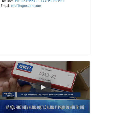
Hotline:
096 123 8558
-
033 999 5999
Email:
info@ngocanh.com