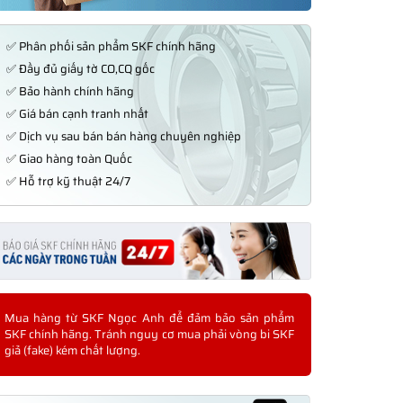
✅ Phân phối sản phẩm SKF chính hãng
✅ Đầy đủ giấy tờ CO,CQ gốc
✅ Bảo hành chính hãng
✅ Giá bán cạnh tranh nhất
✅ Dịch vụ sau bán bán hàng chuyên nghiệp
✅ Giao hàng toàn Quốc
✅ Hỗ trợ kỹ thuật 24/7
Mua hàng từ SKF Ngọc Anh để đảm bảo sản phẩm
SKF chính hãng. Tránh nguy cơ mua phải vòng bi SKF
giả (fake) kém chất lượng.