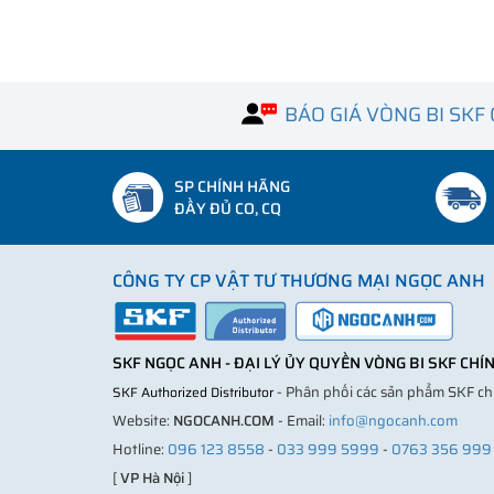
BÁO GIÁ VÒNG BI SKF
SP CHÍNH HÃNG
ĐẦY ĐỦ CO, CQ
CÔNG TY CP VẬT TƯ THƯƠNG MẠI NGỌC ANH
SKF NGỌC ANH - ĐẠI LÝ ỦY QUYỀN VÒNG BI SKF CH
- Phân phối các sản phẩm SKF c
SKF Authorized Distributor
Website:
NGOCANH.COM
- Email:
info@ngocanh.com
Hotline:
096 123 8558
-
033 999 5999
-
0763 356 999
[
VP Hà Nội
]