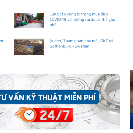
Cung cấp vòng bi trong mùa dịch
ng uy tín
COVID-19 và những rủi do có thể gặp
phải
hãy liên hệ với
istributor
)
âm
[Video] Tham quan nhà máy SKF tại
Gothenburg - Sweden