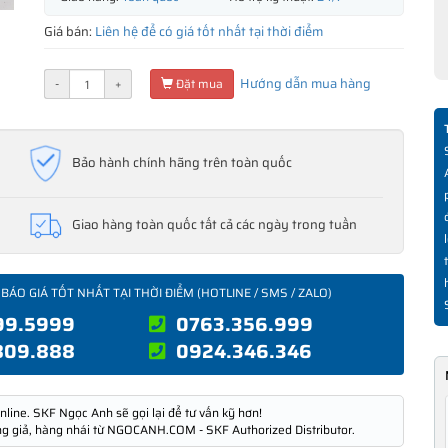
Giá bán:
Liên hệ để có giá tốt nhất tại thời điểm
Hướng dẫn mua hàng
-
+
Đặt mua
Bảo hành chính hãng trên toàn quốc
Giao hàng toàn quốc tất cả các ngày trong tuần
 BÁO GIÁ TỐT NHẤT TẠI THỜI ĐIỂM (HOTLINE / SMS / ZALO)
99.5999
0763.356.999
809.888
0924.346.346
nline. SKF Ngọc Anh sẽ gọi lại để tư vấn kỹ hơn!
ng giả, hàng nhái từ NGOCANH.COM - SKF Authorized Distributor.