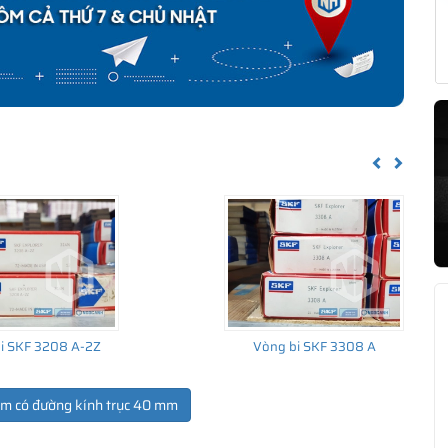
Previous
Next
i SKF 3208 A-2Z
Vòng bi SKF 3308 A
ẩm có đường kính trục 40 mm