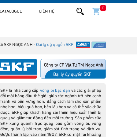
0
CATALOGUE
LIÊN HỆ
bởi SKF NGỌC ANH -
Đại lý uỷ quyền SKF
SKF là nhà cung cấp
vòng bi bạc đạn
và các giải pháp
đổi mới hàng đầu thế giới giúp các ngành trở nên cạnh
tranh và bền vững hơn. Bằng cách làm cho sản phẩm
nhẹ hơn, hiệu quả hơn, bền lâu hơn và có thể sửa chữa
được, SKF giúp khách hàng cải thiện hiệu suất thiết bị
quay và giảm tác động đến môi trường. Sản phẩm của
SKF xung quanh trục quay bao gồm vòng bi, vòng
đệm, quản lý bôi trơn, giám sát tình trạng và dịch vụ.
Được thành lập vào năm 1907, SKF có mặt tại khoảng