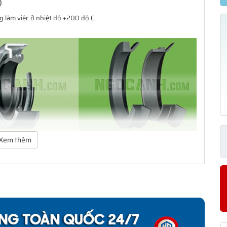
)
 làm việc ở nhiệt độ +200 độ C.
Xem thêm
ảo vệ vòng bi. Dãy sản phẩm của SKF bao gồm các loại phớt tiếp
ạng thiết kế có khả năng đáp ứng hầu như toàn bộ tất cả các yêu
 giản mà còn có một dãy sản phẩm đa dạng cho các yêu cầu ứng
àm kín cho khách hàng từ thiết kế đến sản xuất số lượng lớn, từ