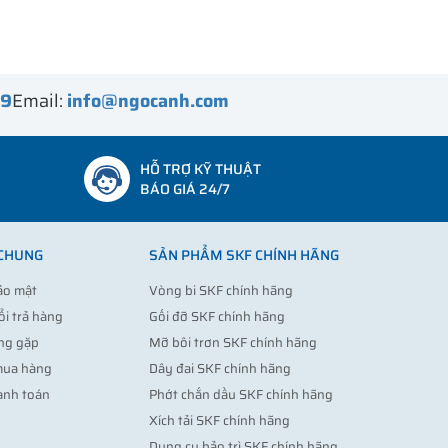
99
Email:
info@ngocanh.com
HỖ TRỢ KỸ THUẬT
BÁO GIÁ 24/7
 CHUNG
SẢN PHẨM SKF CHÍNH HÃNG
ảo mật
Vòng bi SKF chính hãng
ổi trả hàng
Gối đỡ SKF chính hãng
ng gặp
Mỡ bôi trơn SKF chính hãng
mua hàng
Dây đai SKF chính hãng
anh toán
Phớt chắn dầu SKF chính hãng
Xích tải SKF chính hãng
Dụng cụ bảo trì SKF chính hãng