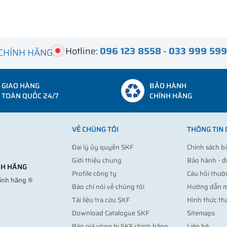
Hotline:
096 123 8558
-
033 999 59
 CHÍNH HÃNG
GIAO HÀNG
BẢO HÀNH
TOÀN QUỐC 24/7
CHÍNH HÃNG
VỀ CHÚNG TÔI
THÔNG TIN
Đại lý ủy quyền SKF
Chính sách b
Giới thiệu chung
Bảo hành - đ
ÍNH HÃNG
Profile công ty
Câu hỏi thườ
hính hãng ®
Báo chí nói về chúng tôi
Hướng dẫn 
Tài liệu tra cứu SKF
Hình thức th
Download Catalogue SKF
Sitemaps
Báo giá vòng bi SKF chính hãng
Liên hệ