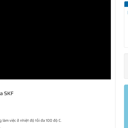
ủa SKF
làm việc ở nhiệt độ tối đa 100 độ C.