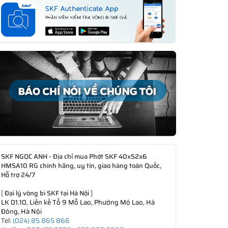
SKF NGỌC ANH - Địa chỉ mua Phớt SKF 40x52x6
HMSA10 RG chính hãng, uy tín, giao hàng toàn Quốc,
Hỗ trợ 24/7
[
Đại lý vòng bi SKF tại Hà Nội
]
LK 01.10, Liền kề Tổ 9 Mỗ Lao, Phường Mộ Lao, Hà
Đông, Hà Nội
Tel:
(024) 85 865 866