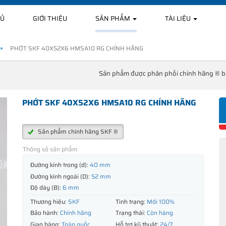
HỦ
GIỚI THIỆU
SẢN PHẨM
TÀI LIỆU
PHỚT SKF 40X52X6 HMSA10 RG CHÍNH HÃNG
Sản phẩm được phân phối chính hãng ® 
PHỚT SKF 40X52X6 HMSA10 RG CHÍNH HÃNG
Sản phẩm chính hãng SKF ®
Thông số sản phẩm
Đường kính trong (d):
40 mm
Đường kính ngoài (D):
52 mm
Độ dày (B):
6 mm
Thương hiệu:
SKF
Tình trạng:
Mới 100%
Bảo hành:
Chính hãng
Trạng thái:
Còn hàng
Giao hàng:
Toàn quốc
Hỗ trợ kỹ thuật:
24/7