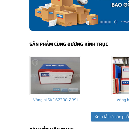
lắp cho thiết bị ban đầu đến thị trường thay thế sau đó.
SẢN PHẨM CÙNG ĐƯỜNG KÍNH TRỤC
Vòng bi SKF 62308-2RS1
Vòng b
Xem tất cả sản ph