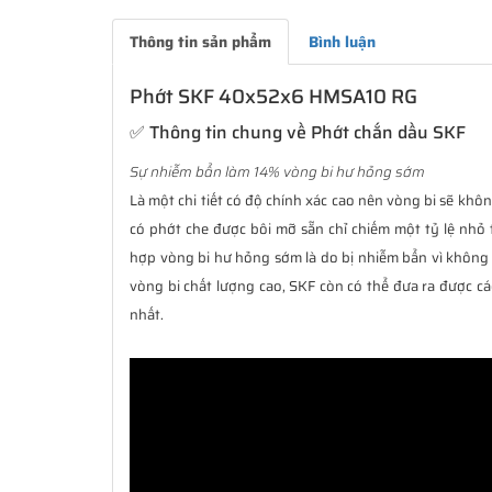
Thông tin sản phẩm
Bình luận
Phớt SKF 40x52x6 HMSA10 RG
✅ Thông tin chung về Phớt chắn dầu SKF
Sự nhiễm bẩn làm 14% vòng bi hư hỏng sớm
Là một chi tiết có độ chính xác cao nên vòng bi sẽ không
có phớt che được bôi mỡ sẵn chỉ chiếm một tỷ lệ nhỏ 
hợp vòng bi hư hỏng sớm là do bị nhiễm bẩn vì không 
vòng bi chất lượng cao, SKF còn có thể đưa ra được cá
nhất.