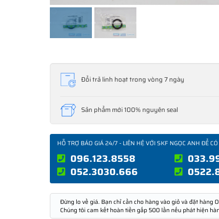
Đổi trả linh hoạt trong vòng 7 ngày
Sản phẩm mới 100% nguyên seal
HỖ TRỢ BÁO GIÁ 24/7 - LIÊN HỆ VỚI SKF NGỌC ANH ĐỂ CÓ
096.123.8558
033.9
052.3030.666
0522.
Đừng lo về giá. Bạn chỉ cần cho hàng vào giỏ và đặt hàng O
Chúng tôi cam kết hoàn tiền gấp 500 lần nếu phát hiện hà