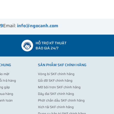
99
Email:
info@ngocanh.com
HỖ TRỢ KỸ THUẬT
BÁO GIÁ 24/7
 CHUNG
SẢN PHẨM SKF CHÍNH HÃNG
ảo mật
Vòng bi SKF chính hãng
ổi trả hàng
Gối đỡ SKF chính hãng
ng gặp
Mỡ bôi trơn SKF chính hãng
mua hàng
Dây đai SKF chính hãng
anh toán
Phớt chắn dầu SKF chính hãng
Xích tải SKF chính hãng
Dụng cụ bảo trì SKF chính hãng