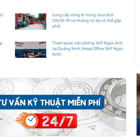
bị
Cung cấp vòng bi trong mùa dịch
ng uy tín
COVID-19 và những rủi do có thể gặp
phải
 hãy liên hệ với
istributor
)
ng
Tham quan văn phòng SKF Ngọc Anh
tại Quảng Ninh (Head Office SKF Ngoc
Anh)