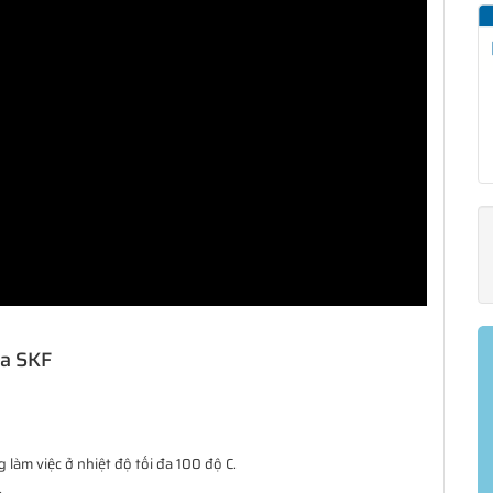
ủa SKF
làm việc ở nhiệt độ tối đa 100 độ C.