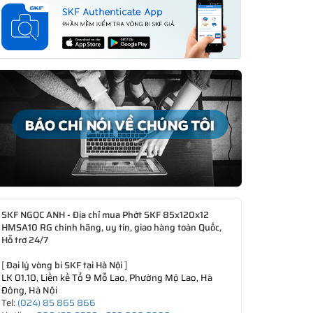
SKF NGỌC ANH - Địa chỉ mua Phớt SKF 85x120x12
HMSA10 RG chính hãng, uy tín, giao hàng toàn Quốc,
Hỗ trợ 24/7
[
Đại lý vòng bi SKF tại Hà Nội
]
LK 01.10, Liền kề Tổ 9 Mỗ Lao, Phường Mộ Lao, Hà
Đông, Hà Nội
Tel:
(024) 85 865 866