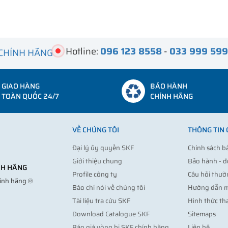
Hotline:
096 123 8558
-
033 999 59
 CHÍNH HÃNG
GIAO HÀNG
BẢO HÀNH
TOÀN QUỐC 24/7
CHÍNH HÃNG
VỀ CHÚNG TÔI
THÔNG TIN
Đại lý ủy quyền SKF
Chính sách b
Giới thiệu chung
Bảo hành - đ
ÍNH HÃNG
Profile công ty
Câu hỏi thườ
hính hãng ®
Báo chí nói về chúng tôi
Hướng dẫn 
Tài liệu tra cứu SKF
Hình thức th
Download Catalogue SKF
Sitemaps
Báo giá vòng bi SKF chính hãng
Liên hệ