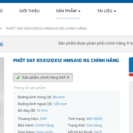
HỦ
GIỚI THIỆU
SẢN PHẨM
TÀI LIỆU
PHỚT SKF 85X120X12 HMSA10 RG CHÍNH HÃNG
Sản phẩm được phân phối chính hãng ® 
NG
PHỚT SKF 85X120X12 HMSA10 RG CHÍNH HÃNG
Sản phẩm chính hãng SKF ®
Thông số sản phẩm
Đường kính trong (d):
85 mm
Đường kính ngoài (D):
120 mm
Độ dày (B):
12 mm
Thương hiệu:
SKF
Tình trạng:
Mới 100%
Bảo hành:
Chính hãng
Trạng thái:
Còn hàng
Giao hàng:
Toàn quốc
Hỗ trợ kỹ thuật:
24/7