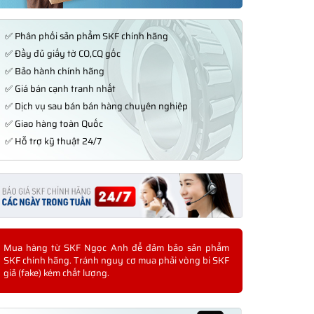
✅ Phân phối sản phẩm SKF chính hãng
✅ Đầy đủ giấy tờ CO,CQ gốc
✅ Bảo hành chính hãng
✅ Giá bán cạnh tranh nhất
✅ Dịch vụ sau bán bán hàng chuyên nghiệp
✅ Giao hàng toàn Quốc
✅ Hỗ trợ kỹ thuật 24/7
Mua hàng từ SKF Ngọc Anh để đảm bảo sản phẩm
SKF chính hãng. Tránh nguy cơ mua phải vòng bi SKF
giả (fake) kém chất lượng.