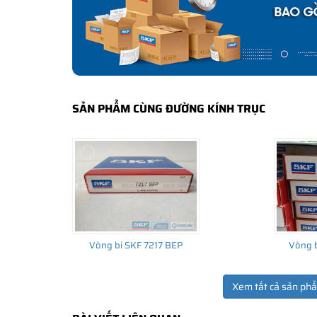
lắp cho thiết bị ban đầu đến thị trường thay thế sau đó.
SẢN PHẨM CÙNG ĐƯỜNG KÍNH TRỤC
Vòng bi SKF 7217 BEP
Vòng b
Xem tất cả sản ph