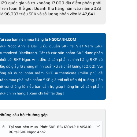
129 quốc gia và có khoảng 17.000 địa điểm phân phối
trên toàn thế giới. Doanh thu hàng năm vào năm 2022
là 96,933 triệu SEK và số lượng nhân viên là 42,641.
Tại sao bạn nên mua hàng từ NGOCANH.COM
SKF Ngọc Anh là Đại lý ủy quyền SKF tại Việt Nam (SKF
Authorized Distributor). Tất cả các sản phẩm SKF được phân
phối bởi SKF Ngọc Anh đều là sản phẩm chính hãng SKF, có
đầy đủ giấy tờ chứng minh xuất xứ và chất lượng (CO,CQ). Vui
lòng sử dụng phần mềm SKF Authenticate (miễn phí) để
tránh mua phải sản phẩm SKF giả trôi nổi trên thị trường. Liên
hệ với chúng tôi nếu bạn cần trợ giúp thông tin về sản phẩm
SKF chính hãng. [
Xem chi tiết tại đây
]
Những câu hỏi thường gặp
★
Tại sao nên mua Phớt SKF 85x120x12 HMSA10
RG tại SKF Ngọc Anh?