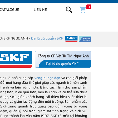
0
CATALOGUE
LIÊN HỆ
bởi SKF NGỌC ANH -
Đại lý uỷ quyền SKF
SKF là nhà cung cấp
vòng bi bạc đạn
và các giải pháp
đổi mới hàng đầu thế giới giúp các ngành trở nên cạnh
tranh và bền vững hơn. Bằng cách làm cho sản phẩm
nhẹ hơn, hiệu quả hơn, bền lâu hơn và có thể sửa chữa
được, SKF giúp khách hàng cải thiện hiệu suất thiết bị
quay và giảm tác động đến môi trường. Sản phẩm của
SKF xung quanh trục quay bao gồm vòng bi, vòng
đệm, quản lý bôi trơn, giám sát tình trạng và dịch vụ.
Được thành lập vào năm 1907, SKF có mặt tại khoảng