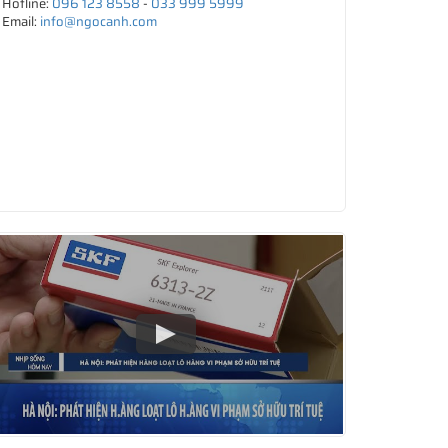
Hotline:
096 123 8558
-
033 999 5999
Email:
info@ngocanh.com