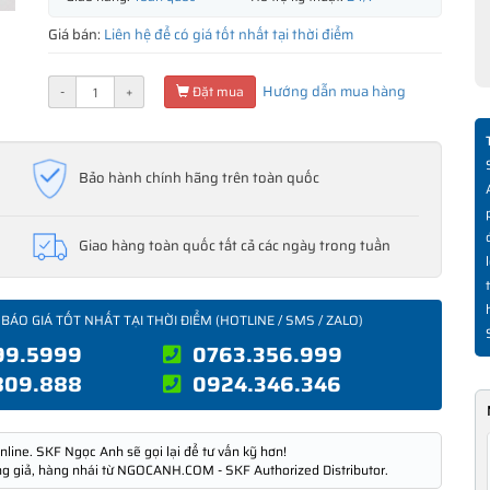
Giá bán:
Liên hệ để có giá tốt nhất tại thời điểm
Hướng dẫn mua hàng
-
+
Đặt mua
Bảo hành chính hãng trên toàn quốc
Giao hàng toàn quốc tất cả các ngày trong tuần
 BÁO GIÁ TỐT NHẤT TẠI THỜI ĐIỂM (HOTLINE / SMS / ZALO)
99.5999
0763.356.999
809.888
0924.346.346
nline. SKF Ngọc Anh sẽ gọi lại để tư vấn kỹ hơn!
ng giả, hàng nhái từ NGOCANH.COM - SKF Authorized Distributor.