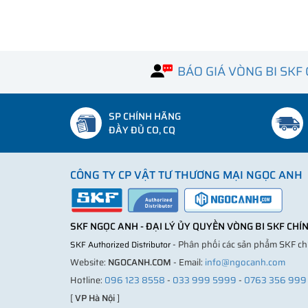
BÁO GIÁ VÒNG BI SKF
SP CHÍNH HÃNG
ĐẦY ĐỦ CO, CQ
CÔNG TY CP VẬT TƯ THƯƠNG MẠI NGỌC ANH
SKF NGỌC ANH - ĐẠI LÝ ỦY QUYỀN VÒNG BI SKF CH
- Phân phối các sản phẩm SKF c
SKF Authorized Distributor
Website:
NGOCANH.COM
- Email:
info@ngocanh.com
Hotline:
096 123 8558
-
033 999 5999
-
0763 356 999
[
VP Hà Nội
]