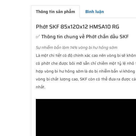
Thông tin sản phẩm
Bình luận
Phớt SKF 85x120x12 HMSA10 RG
✅ Thông tin chung về Phớt chắn dầu SKF
Sự nhiễm bẩn làm 14% vòng bi hư hỏng sớm
Là một chi tiết có độ chính xác cao nên vòng bi sẽ không
có phớt che được bôi mỡ sẵn chỉ chiếm một tỷ lệ nhỏ 
hợp vòng bi hư hỏng sớm là do bị nhiễm bẩn vì không 
vòng bi chất lượng cao, SKF còn có thể đưa ra được cá
nhất.