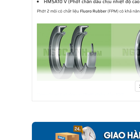
HMSA10 V (Phớt chắn dầu chịu nhiệt độ cao
Phớt 2 môi có chất liệu
Fluoro Rubber
(FPM) có khả năng
Download Catalogue Phớt chắn dầu SKF
Phớt là một bộ phận quan trọng trong việc che chắn b
xúc với bề mặt cố định hay bề mặt trượt và xoay. Đa d
cầu ứng dụng. Không chỉ là các ứng dụng làm kín đơn
dụng công nghiệp. SKF có thể cung cấp các giải pháp l