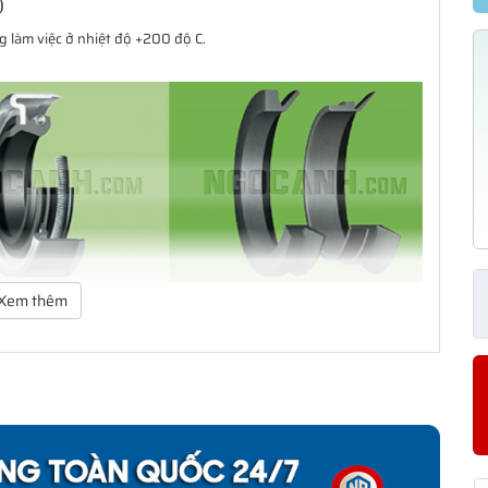
)
 làm việc ở nhiệt độ +200 độ C.
Xem thêm
ảo vệ vòng bi. Dãy sản phẩm của SKF bao gồm các loại phớt tiếp
ạng thiết kế có khả năng đáp ứng hầu như toàn bộ tất cả các yêu
 giản mà còn có một dãy sản phẩm đa dạng cho các yêu cầu ứng
àm kín cho khách hàng từ thiết kế đến sản xuất số lượng lớn, từ