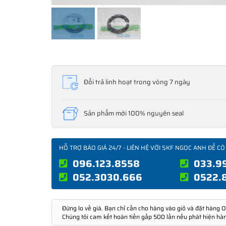
Đổi trả linh hoạt trong vòng 7 ngày
Sản phẩm mới 100% nguyên seal
HỖ TRỢ BÁO GIÁ 24/7 - LIÊN HỆ VỚI SKF NGỌC ANH ĐỂ CÓ
096.123.8558
033.9
052.3030.666
0522.
Đừng lo về giá. Bạn chỉ cần cho hàng vào giỏ và đặt hàng O
Chúng tôi cam kết hoàn tiền gấp 500 lần nếu phát hiện hà