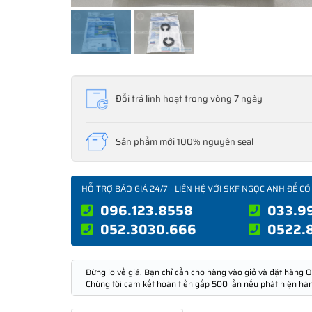
Đổi trả linh hoạt trong vòng 7 ngày
Sản phẩm mới 100% nguyên seal
HỖ TRỢ BÁO GIÁ 24/7 - LIÊN HỆ VỚI SKF NGỌC ANH ĐỂ CÓ
096.123.8558
033.9
052.3030.666
0522.
Đừng lo về giá. Bạn chỉ cần cho hàng vào giỏ và đặt hàng O
Chúng tôi cam kết hoàn tiền gấp 500 lần nếu phát hiện hà