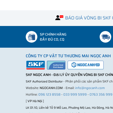
BÁO GIÁ VÒNG BI SKF
SP CHÍNH HÃNG
ĐẦY ĐỦ CO, CQ
CÔNG TY CP VẬT TƯ THƯƠNG MẠI NGỌC ANH
SKF NGỌC ANH - ĐẠI LÝ ỦY QUYỀN VÒNG BI SKF CH
- Phân phối các sản phẩm SKF c
SKF Authorized Distributor
Website:
NGOCANH.COM
- Email:
info@ngocanh.com
Hotline:
096 123 8558
-
033 999 5999
-
0763 356 999
[
VP Hà Nội
]
LK 01.10, Liền kề Tổ 9 Mỗ Lao, Phường Mộ Lao, Hà Đông, Hà N