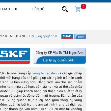
0
CATALOGUE
LIÊN HỆ
bởi SKF NGỌC ANH -
Đại lý uỷ quyền SKF
SKF là nhà cung cấp
vòng bi bạc đạn
và các giải pháp
đổi mới hàng đầu thế giới giúp các ngành trở nên cạnh
tranh và bền vững hơn. Bằng cách làm cho sản phẩm
nhẹ hơn, hiệu quả hơn, bền lâu hơn và có thể sửa chữa
được, SKF giúp khách hàng cải thiện hiệu suất thiết bị
quay và giảm tác động đến môi trường. Sản phẩm của
SKF xung quanh trục quay bao gồm vòng bi, vòng
đệm, quản lý bôi trơn, giám sát tình trạng và dịch vụ.
Được thành lập vào năm 1907, SKF có mặt tại khoảng