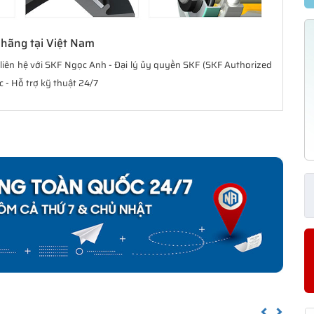
 hãng tại Việt Nam
y liên hệ với SKF Ngọc Anh - Đại lý ủy quyền SKF (SKF Authorized
 - Hỗ trợ kỹ thuật 24/7
Previous
Next