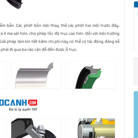
iễm bẩn. Các phớt bốn môi thay thế các phớt hai môi trước đây.
 ít ma sát hơn, cho phép tốc độ trục cao hơn. Đối với môi trường
iải pháp làm kín tiết kiệm chi phí này có thể có tác động đáng kể
 phải đi qua ba rào cản để đến được ổ trục.