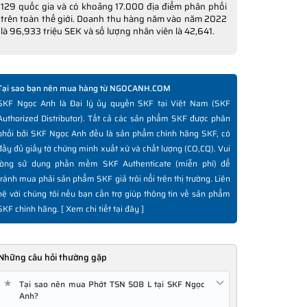
129 quốc gia và có khoảng 17.000 địa điểm phân phối
trên toàn thế giới. Doanh thu hàng năm vào năm 2022
là 96,933 triệu SEK và số lượng nhân viên là 42,641.
Tại sao bạn nên mua hàng từ NGOCANH.COM
SKF Ngọc Anh là Đại lý ủy quyền SKF tại Việt Nam (SKF
Authorized Distributor). Tất cả các sản phẩm SKF được phân
phối bởi SKF Ngọc Anh đều là sản phẩm chính hãng SKF, có
đầy đủ giấy tờ chứng minh xuất xứ và chất lượng (CO,CQ). Vui
lòng sử dụng phần mềm SKF Authenticate (miễn phí) để
tránh mua phải sản phẩm SKF giả trôi nổi trên thị trường. Liên
hệ với chúng tôi nếu bạn cần trợ giúp thông tin về sản phẩm
SKF chính hãng. [
Xem chi tiết tại đây
]
Những câu hỏi thường gặp
★
Tại sao nên mua Phớt TSN 508 L tại SKF Ngọc
Anh?