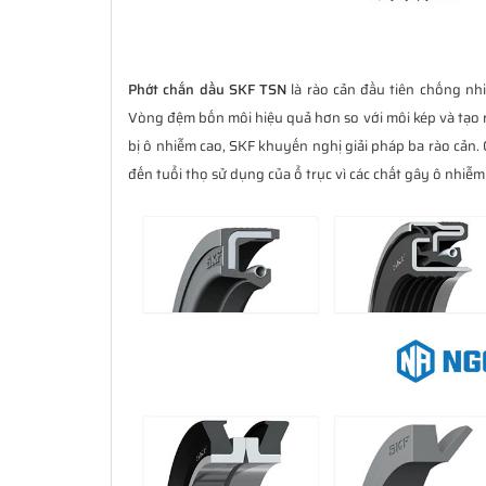
Phớt chắn dầu SKF TSN
là rào cản đầu tiên chống nh
Vòng đệm bốn môi hiệu quả hơn so với môi kép và tạo ra
bị ô nhiễm cao, SKF khuyến nghị giải pháp ba rào cản. G
đến tuổi thọ sử dụng của ổ trục vì các chất gây ô nhiễm