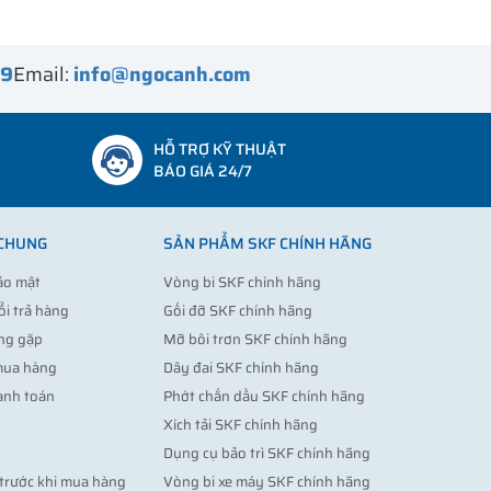
99
Email:
info@ngocanh.com
HỖ TRỢ KỸ THUẬT
BÁO GIÁ 24/7
 CHUNG
SẢN PHẨM SKF CHÍNH HÃNG
ảo mật
Vòng bi SKF chính hãng
ổi trả hàng
Gối đỡ SKF chính hãng
ng gặp
Mỡ bôi trơn SKF chính hãng
mua hàng
Dây đai SKF chính hãng
anh toán
Phớt chắn dầu SKF chính hãng
Xích tải SKF chính hãng
Dụng cụ bảo trì SKF chính hãng
trước khi mua hàng
Vòng bi xe máy SKF chính hãng