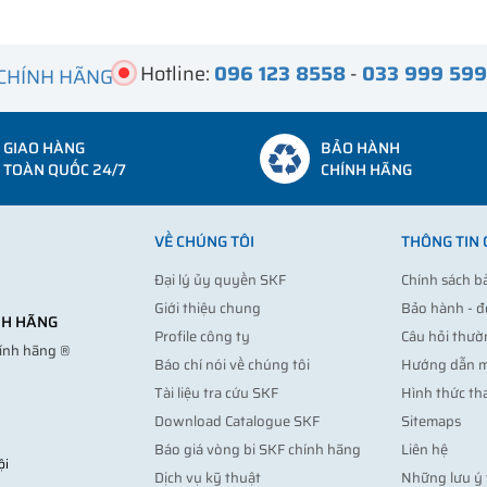
Hotline:
096 123 8558
-
033 999 59
 CHÍNH HÃNG
GIAO HÀNG
BẢO HÀNH
TOÀN QUỐC 24/7
CHÍNH HÃNG
VỀ CHÚNG TÔI
THÔNG TIN
Đại lý ủy quyền SKF
Chính sách b
Giới thiệu chung
Bảo hành - đ
ÍNH HÃNG
Profile công ty
Câu hỏi thườ
hính hãng ®
Báo chí nói về chúng tôi
Hướng dẫn 
Tài liệu tra cứu SKF
Hình thức th
Download Catalogue SKF
Sitemaps
Báo giá vòng bi SKF chính hãng
Liên hệ
ội
Dịch vụ kỹ thuật
Những lưu ý 