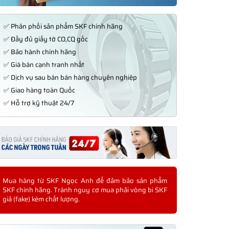
✅ Phân phối sản phẩm SKF chính hãng
✅ Đầy đủ giấy tờ CO,CQ gốc
✅ Bảo hành chính hãng
✅ Giá bán cạnh tranh nhất
✅ Dịch vụ sau bán bán hàng chuyên nghiệp
✅ Giao hàng toàn Quốc
✅ Hỗ trợ kỹ thuật 24/7
Mua hàng từ SKF Ngọc Anh để đảm bảo sản phẩm
SKF chính hãng. Tránh nguy cơ mua phải vòng bi SKF
giả (fake) kém chất lượng.