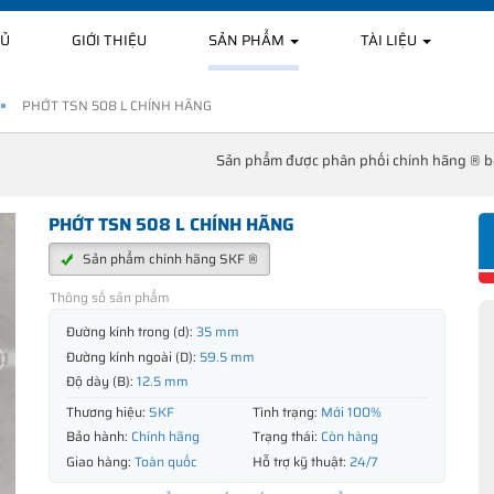
HỦ
GIỚI THIỆU
SẢN PHẨM
TÀI LIỆU
PHỚT TSN 508 L CHÍNH HÃNG
Sản phẩm được phân phối chính hãng ® 
PHỚT TSN 508 L CHÍNH HÃNG
Sản phẩm chính hãng SKF ®
Thông số sản phẩm
Đường kính trong (d):
35 mm
Đường kính ngoài (D):
59.5 mm
Độ dày (B):
12.5 mm
Thương hiệu:
SKF
Tình trạng:
Mới 100%
Bảo hành:
Chính hãng
Trạng thái:
Còn hàng
Giao hàng:
Toàn quốc
Hỗ trợ kỹ thuật:
24/7