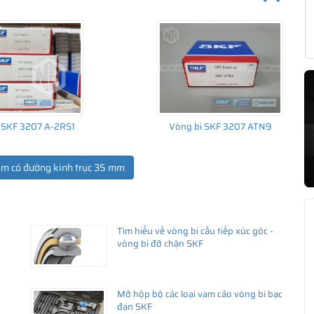
 SKF 3207 A-2RS1
Vòng bi SKF 3207 ATN9
ẩm có đường kính trục 35 mm
Tìm hiểu về vòng bi cầu tiếp xúc góc -
vòng bi đỡ chặn SKF
Mở hộp bộ các loại vam cảo vòng bi bạc
đạn SKF