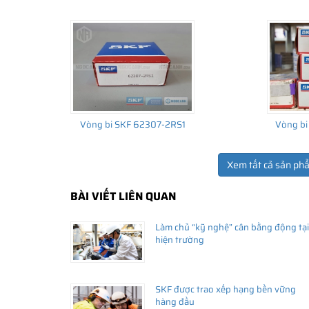
Vòng bi SKF 62307-2RS1
Vòng bi
Xem tất cả sản ph
BÀI VIẾT LIÊN QUAN
Làm chủ “kỹ nghệ” cân bằng động tại
hiện trường
SKF được trao xếp hạng bền vững
hàng đầu