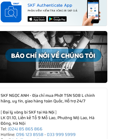
SKF NGỌC ANH - Địa chỉ mua Phớt TSN 508 L chính
hãng, uy tín, giao hàng toàn Quốc, Hỗ trợ 24/7
[
Đại lý vòng bi SKF tại Hà Nội
]
LK 01.10, Liền kề Tổ 9 Mỗ Lao, Phường Mộ Lao, Hà
Đông, Hà Nội
Tel:
(024) 85 865 866
Hotline:
096 123 8558
-
033 999 5999