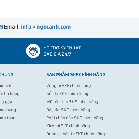
99
Email:
info@ngocanh.com
HỖ TRỢ KỸ THUẬT
BÁO GIÁ 24/7
 CHUNG
SẢN PHẨM SKF CHÍNH HÃNG
ảo mật
Vòng bi SKF chính hãng
ổi trả hàng
Gối đỡ SKF chính hãng
ng gặp
Mỡ bôi trơn SKF chính hãng
mua hàng
Dây đai SKF chính hãng
anh toán
Phớt chắn dầu SKF chính hãng
Xích tải SKF chính hãng
Dụng cụ bảo trì SKF chính hãng