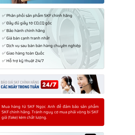
✅ Phân phối sản phẩm SKF chính hãng
✅ Đầy đủ giấy tờ CO,CQ gốc
✅ Bảo hành chính hãng
✅ Giá bán cạnh tranh nhất
✅ Dịch vụ sau bán bán hàng chuyên nghiệp
✅ Giao hàng toàn Quốc
✅ Hỗ trợ kỹ thuật 24/7
Mua hàng từ SKF Ngọc Anh để đảm bảo sản phẩm
SKF chính hãng. Tránh nguy cơ mua phải vòng bi SKF
giả (fake) kém chất lượng.