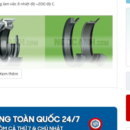
 làm việc ở nhiệt độ +200 độ C.
Xem thêm
ảo vệ vòng bi. Dãy sản phẩm của SKF bao gồm các loại phớt tiếp
ạng thiết kế có khả năng đáp ứng hầu như toàn bộ tất cả các yêu
 giản mà còn có một dãy sản phẩm đa dạng cho các yêu cầu ứng
àm kín cho khách hàng từ thiết kế đến sản xuất số lượng lớn, từ