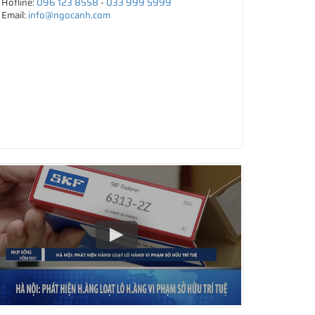
Hotline:
096 123 8558
-
033 999 5999
Email:
info@ngocanh.com