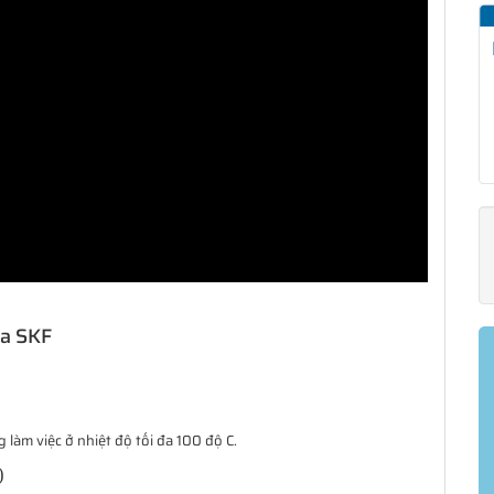
ủa SKF
làm việc ở nhiệt độ tối đa 100 độ C.
)