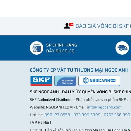
BÁO GIÁ VÒNG BI SKF
SP CHÍNH HÃNG
ĐẦY ĐỦ CO, CQ
CÔNG TY CP VẬT TƯ THƯƠNG MẠI NGỌC ANH
SKF NGỌC ANH - ĐẠI LÝ ỦY QUYỀN VÒNG BI SKF CH
- Phân phối các sản phẩm SKF c
SKF Authorized Distributor
Website:
NGOCANH.COM
- Email:
info@ngocanh.com
Hotline:
096 123 8558
-
033 999 5999
-
0763 356 999
[
VP Hà Nội
]
LK 01.10, Liền kề Tổ 9 Mỗ Lao, Phường Mộ Lao, Hà Đông, Hà N