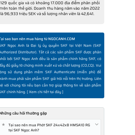
129 quốc gia và có khoảng 17.000 địa điểm phân phối
trên toàn thế giới. Doanh thu hàng năm vào năm 2022
là 96,933 triệu SEK và số lượng nhân viên là 42,641.
Tại sao bạn nên mua hàng từ NGOCANH.COM
SKF Ngọc Anh là Đại lý ủy quyền SKF tại Việt Nam (SKF
Authorized Distributor). Tất cả các sản phẩm SKF được phân
phối bởi SKF Ngọc Anh đều là sản phẩm chính hãng SKF, có
đầy đủ giấy tờ chứng minh xuất xứ và chất lượng (CO,CQ). Vui
lòng sử dụng phần mềm SKF Authenticate (miễn phí) để
tránh mua phải sản phẩm SKF giả trôi nổi trên thị trường. Liên
hệ với chúng tôi nếu bạn cần trợ giúp thông tin về sản phẩm
SKF chính hãng. [
Xem chi tiết tại đây
]
Những câu hỏi thường gặp
★
Tại sao nên mua Phớt SKF 24x42x8 HMSA10 RG
tại SKF Ngọc Anh?