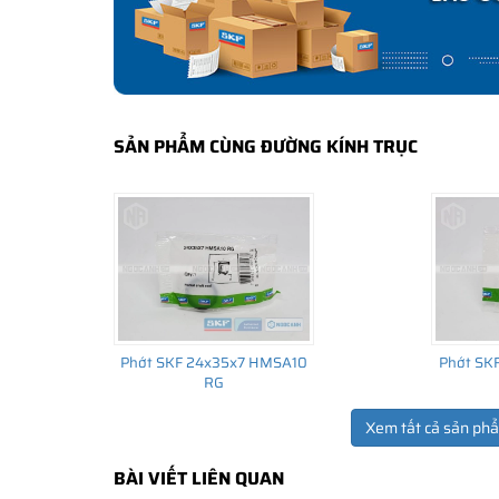
SẢN PHẨM CÙNG ĐƯỜNG KÍNH TRỤC
Phớt SKF 24x35x7 HMSA10
Phớt SK
RG
Xem tất cả sản ph
BÀI VIẾT LIÊN QUAN