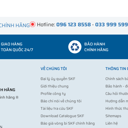
Hotline:
096 123 8558
-
033 999 59
 CHÍNH HÃNG
GIAO HÀNG
BẢO HÀNH
TOÀN QUỐC 24/7
CHÍNH HÃNG
VỀ CHÚNG TÔI
THÔNG TIN
Đại lý ủy quyền SKF
Chính sách b
Giới thiệu chung
Bảo hành - đ
ÍNH HÃNG
Profile công ty
Câu hỏi thườ
hính hãng ®
Báo chí nói về chúng tôi
Hướng dẫn 
Tài liệu tra cứu SKF
Hình thức th
Download Catalogue SKF
Sitemaps
Báo giá vòng bi SKF chính hãng
Liên hệ
ội