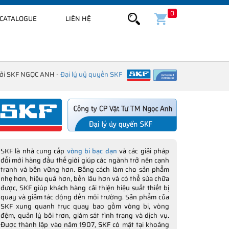
0
CATALOGUE
LIÊN HỆ
bởi SKF NGỌC ANH -
Đại lý uỷ quyền SKF
SKF là nhà cung cấp
vòng bi bạc đạn
và các giải pháp
đổi mới hàng đầu thế giới giúp các ngành trở nên cạnh
tranh và bền vững hơn. Bằng cách làm cho sản phẩm
nhẹ hơn, hiệu quả hơn, bền lâu hơn và có thể sửa chữa
được, SKF giúp khách hàng cải thiện hiệu suất thiết bị
quay và giảm tác động đến môi trường. Sản phẩm của
SKF xung quanh trục quay bao gồm vòng bi, vòng
đệm, quản lý bôi trơn, giám sát tình trạng và dịch vụ.
Được thành lập vào năm 1907, SKF có mặt tại khoảng