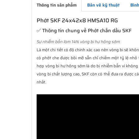
Thông tin sản phẩm
Bản vẽ kỹ thuật
Bình
Phớt SKF 24x42x8 HMSA10 RG
✅ Thông tin chung về Phớt chắn dầu SKF
Sự nhiễm bẩn làm 14% vòng bi hư hỏng sớm
Là một chi tiết có độ chính xác cao nên vòng bi sẽ không
có phớt che được bôi mỡ sẵn chỉ chiếm một tỷ lệ nhỏ 
hợp vòng bi hư hỏng sớm là do bị nhiễm bẩn vì không 
vòng bi chất lượng cao, SKF còn có thể đưa ra được cá
nhất.