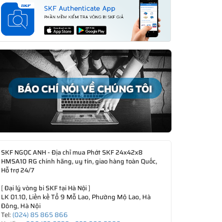
SKF NGỌC ANH - Địa chỉ mua Phớt SKF 24x42x8
HMSA10 RG chính hãng, uy tín, giao hàng toàn Quốc,
Hỗ trợ 24/7
[
Đại lý vòng bi SKF tại Hà Nội
]
LK 01.10, Liền kề Tổ 9 Mỗ Lao, Phường Mộ Lao, Hà
Đông, Hà Nội
Tel:
(024) 85 865 866