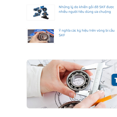
Những lý do khiến gối đỡ SKF được
Giá bán và nơi bán Phớt chắn dầu SKF chính hã
nhiều người tiêu dùng ưa chuộng
Để có báo giá Phớt SKF 24x42x8 HMSA10 RG tốt nhất, h
SKF Ngọc Anh - Đại lý ủy quyền SKF
(
SKF Authorized D
Ý nghĩa các ký hiệu trên vòng bi cầu
Sản phẩm chính hãng, giao hàng toàn quốc
SKF