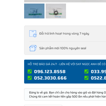
Đổi trả linh hoạt trong vòng 7 ngày
Sản phẩm mới 100% nguyên seal
HỖ TRỢ BÁO GIÁ 24/7 - LIÊN HỆ VỚI SKF NGỌC ANH ĐỂ CÓ
096.123.8558
033.9
052.3030.666
0522.
Đừng lo về giá. Bạn chỉ cần cho hàng vào giỏ và đặt hàng O
Chúng tôi cam kết hoàn tiền gấp 500 lần nếu phát hiện hà