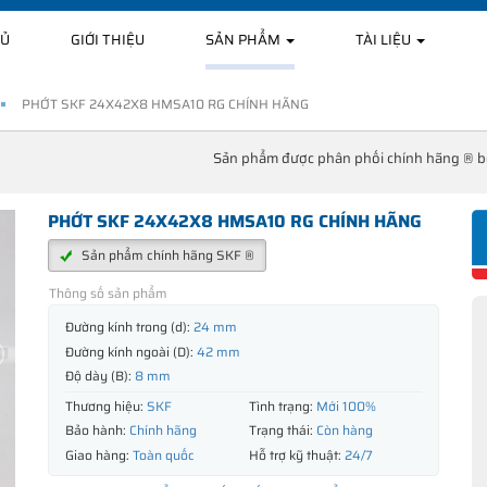
HỦ
GIỚI THIỆU
SẢN PHẨM
TÀI LIỆU
PHỚT SKF 24X42X8 HMSA10 RG CHÍNH HÃNG
Sản phẩm được phân phối chính hãng ® 
PHỚT SKF 24X42X8 HMSA10 RG CHÍNH HÃNG
Sản phẩm chính hãng SKF ®
Thông số sản phẩm
Đường kính trong (d):
24 mm
Đường kính ngoài (D):
42 mm
Độ dày (B):
8 mm
Thương hiệu:
SKF
Tình trạng:
Mới 100%
Bảo hành:
Chính hãng
Trạng thái:
Còn hàng
Giao hàng:
Toàn quốc
Hỗ trợ kỹ thuật:
24/7