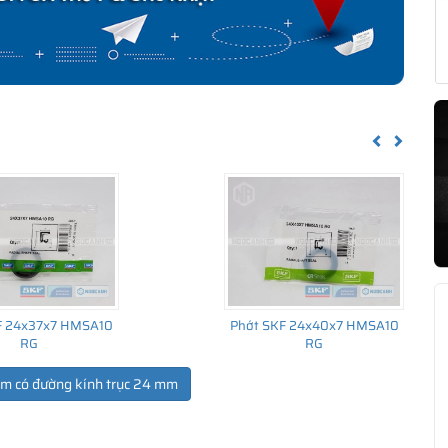
Previous
Next
F 24x37x7 HMSA10
Phớt SKF 24x40x7 HMSA10
RG
RG
ẩm có đường kính trục 24 mm