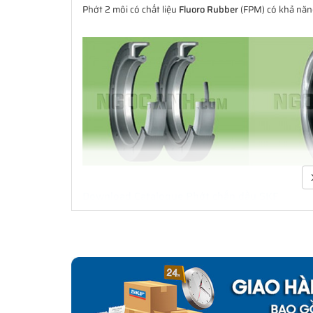
Phớt 2 môi có chất liệu
Fluoro Rubber
(FPM) có khả năng
Download Catalogue Phớt chắn dầu SKF
Phớt là một bộ phận quan trọng trong việc che chắn b
xúc với bề mặt cố định hay bề mặt trượt và xoay. Đa d
cầu ứng dụng. Không chỉ là các ứng dụng làm kín đơn
dụng công nghiệp. SKF có thể cung cấp các giải pháp l
lắp cho thiết bị ban đầu đến thị trường thay thế sau đó.