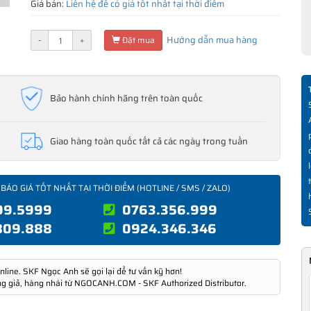
Giá bán:
Liên hệ để có giá tốt nhất tại thời điểm
Hướng dẫn mua hàng
-
+
Đặt mua
Bảo hành chính hãng trên toàn quốc
Giao hàng toàn quốc tất cả các ngày trong tuần
 BÁO GIÁ TỐT NHẤT TẠI THỜI ĐIỂM (HOTLINE / SMS / ZALO)
99.5999
0763.356.999
809.888
0924.346.346
nline. SKF Ngọc Anh sẽ gọi lại để tư vấn kỹ hơn!
ng giả, hàng nhái từ NGOCANH.COM - SKF Authorized Distributor.