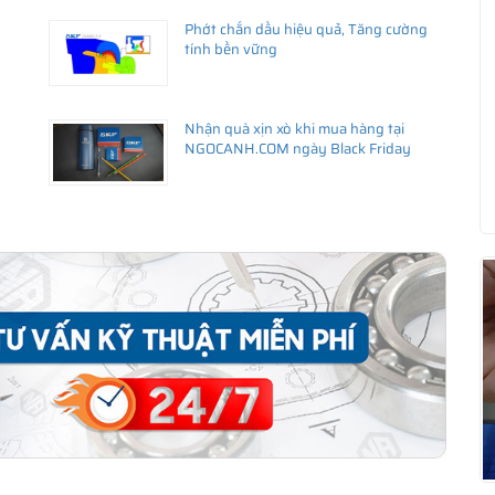
Phớt chắn dầu hiệu quả, Tăng cường
ng uy tín
tính bền vững
ãy liên hệ với
istributor
)
Nhận quà xịn xò khi mua hàng tại
NGOCANH.COM ngày Black Friday