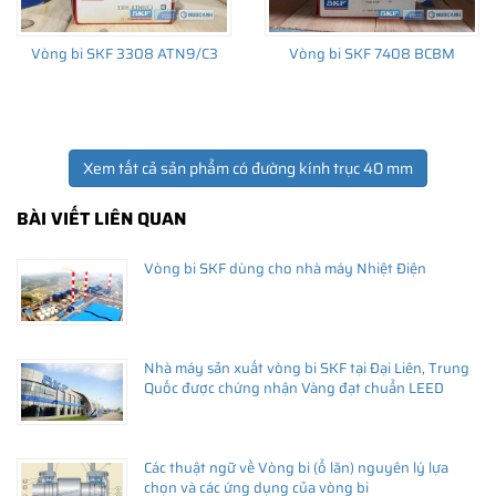
Vòng bi SKF 3308 ATN9/C3
Vòng bi SKF 7408 BCBM
Xem tất cả sản phẩm có đường kính trục 40 mm
BÀI VIẾT LIÊN QUAN
Vòng bi SKF dùng cho nhà máy Nhiệt Điện
Nhà máy sản xuất vòng bi SKF tại Đại Liên, Trung
Quốc được chứng nhận Vàng đạt chuẩn LEED
Các thuật ngữ về Vòng bi (ổ lăn) nguyên lý lựa
chọn và các ứng dụng của vòng bi