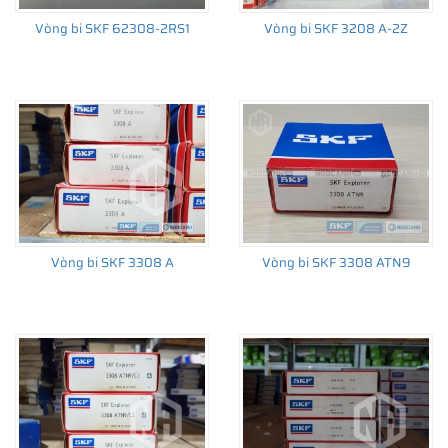
Vòng bi SKF 62308-2RS1
Vòng bi SKF 3208 A-2Z
Giá bán và nơi bán Phớt chắn dầu SKF chính hãng uy
tín
Để có báo giá Phớt SKF 40X55X7 HMSA10 V tốt nhất, hãy liên
hệ với
SKF Ngọc Anh - Đại lý ủy quyền SKF
(
SKF Authorized
Distributor
)
Sản phẩm chính hãng, giao hàng toàn quốc
Vòng bi SKF 3308 A
Vòng bi SKF 3308 ATN9