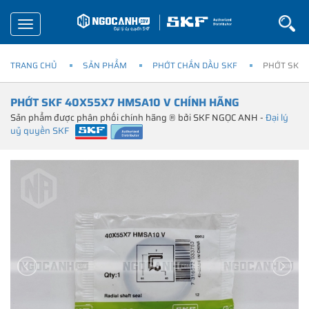
Toggle
navigation
TRANG CHỦ
SẢN PHẨM
PHỚT CHẮN DẦU SKF
PHỚT SKF 
PHỚT SKF 40X55X7 HMSA10 V CHÍNH HÃNG
Sản phẩm được phân phối chính hãng ® bởi SKF NGỌC ANH -
Đại lý
uỷ quyền SKF