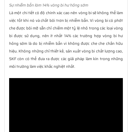
Sự nhiễm bẩn làm 14% vòng bi hư hỏng sớm
Là một chi tiết có độ chính xác cao nên vòng bi sẽ không thể làm
việc tốt khi nó và chất bôi trơn bị nhiễm bẩn. Vì vòng bi có phớt
che được bôi mỡ sẵn chỉ chiếm một tỷ lệ nhỏ trong các loại vòng
bi được sử dụng, nên ít nhất 14% các trường hợp vòng bi hư
hỏng sớm là do bị nhiễm bẩn vì không được che che chắn hữu
hiệu. Không những chỉ thiết kế, sản xuất vòng bi chất lượng cao,
SKF còn có thể đưa ra được các giải pháp làm kín trong những
môi trường làm việc khắc nghiệt nhất.