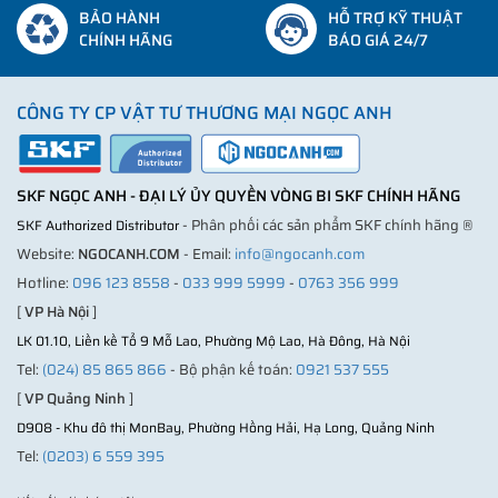
BẢO HÀNH
HỖ TRỢ KỸ THUẬT
CHÍNH HÃNG
BÁO GIÁ 24/7
CÔNG TY CP VẬT TƯ THƯƠNG MẠI NGỌC ANH
SKF NGỌC ANH - ĐẠI LÝ ỦY QUYỀN VÒNG BI SKF CHÍNH HÃNG
- Phân phối các sản phẩm SKF chính hãng ®
SKF Authorized Distributor
Website:
NGOCANH.COM
- Email:
info@ngocanh.com
Hotline:
096 123 8558
-
033 999 5999
-
0763 356 999
[
VP Hà Nội
]
LK 01.10, Liền kề Tổ 9 Mỗ Lao, Phường Mộ Lao, Hà Đông, Hà Nội
Tel:
(024) 85 865 866
- Bộ phận kế toán:
0921 537 555
[
VP Quảng Ninh
]
D908 - Khu đô thị MonBay, Phường Hồng Hải, Hạ Long, Quảng Ninh
Tel:
(0203) 6 559 395