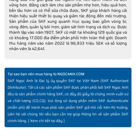
vững hơn. Bằng cách làm cho sản phẩm nhẹ hơn, hiệu quả hơn,
bền lâu hơn và có thể sửa chữa được, SKF giúp khách hàng cải
thiện hiệu suất thiết bị quay và giảm tác động đến môi trường.
Sản phẩm của SKF xung quanh trục quay bao gồm vòng bi,
vòng đệm, quản lý bôi trơn, giám sát tình trạng và dịch vụ. Được
thành lập vào năm 1907, SKF có mặt tại khoảng 129 quốc gia và
có khoảng 17.000 địa điểm phân phối trên toàn thế giới. Doanh
thu hàng năm vào năm 2022 là 96,933 triệu SEK và số lượng
nhân viên là 42,641.
Tại sao bạn nên mua hàng từ NGOCANH.COM
SKF Ngọc Anh là Đại lý ủy quyền SKF tại Việt Nam (SKF Authorized
Distributor). Tất cả các sản phẩm SKF được phân phối bởi SKF Ngọc Anh
đều là sản phẩm chính hãng SKF, có đầy đủ giấy tờ chứng minh xuất xứ
và chất lượng (CO,CQ). Vui lòng sử dụng phần mềm SKF Authenticate
(miễn phí) để tránh mua phải sản phẩm SKF giả trôi nổi trên thị trường.
Liên hệ với chúng tôi nếu bạn cần trợ giúp thông tin về sản phẩm SKF
chính hãng. [
Xem chi tiết tại đây
]