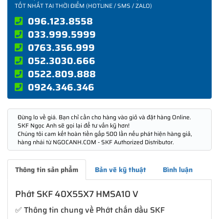
TỐT NHẤT TẠI THỜI ĐIỂM (HOTLINE / SMS / ZALO)
096.123.8558
033.999.5999
0763.356.999
052.3030.666
0522.809.888
0924.346.346
Đừng lo về giá. Bạn chỉ cần cho hàng vào giỏ và đặt hàng Online.
SKF Ngọc Anh sẽ gọi lại để tư vấn kỹ hơn!
Chúng tôi cam kết hoàn tiền gấp 500 lần nếu phát hiện hàng giả,
hàng nhái từ NGOCANH.COM - SKF Authorized Distributor.
Thông tin sản phẩm
Bản vẽ kỹ thuật
Bình luận
Phớt SKF 40X55X7 HMSA10 V
✅ Thông tin chung về Phớt chắn dầu SKF