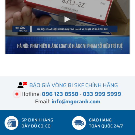
BÁO GIÁ VÒNG BI SKF CHÍNH HÃNG
Hotline:
096 123 8558
-
033 999 5999
Email:
info@ngocanh.com
SP CHÍNH HÃNG
GIAO HÀNG
ĐẦY ĐỦ CO, CQ
TOÀN QUỐC 24/7