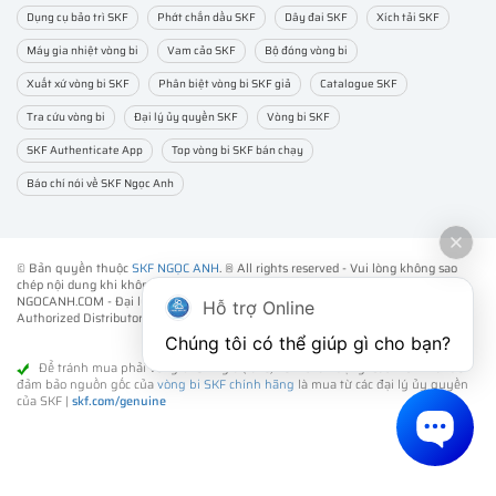
Dụng cụ bảo trì SKF
Phớt chắn dầu SKF
Dây đai SKF
Xích tải SKF
Máy gia nhiệt vòng bi
Vam cảo SKF
Bộ đóng vòng bi
Xuất xứ vòng bi SKF
Phân biệt vòng bi SKF giả
Catalogue SKF
Tra cứu vòng bi
Đại lý ủy quyền SKF
Vòng bi SKF
SKF Authenticate App
Top vòng bi SKF bán chạy
Báo chí nói về SKF Ngọc Anh
© Bản quyền thuộc
SKF NGỌC ANH
. ® All rights reserved - Vui lòng không sao
chép nội dung khi không được sự đồng ý của chúng tôi.
NGOCANH.COM - Đại lý ủy quyền vòng bi bạc đạn SKF chính hãng -
SKF
Hỗ trợ Online
Authorized Distributor
- Phân phối các sản phẩm SKF chính hãng tại Việt Nam.
Chúng tôi có thể giúp gì cho bạn?
Để tránh mua phải vòng bi SKF giả (fake) kém chất lượng. Cách tốt nhất để
đảm bảo nguồn gốc của
vòng bi SKF chính hãng
là mua từ các đại lý ủy quyền
của SKF |
skf.com/genuine