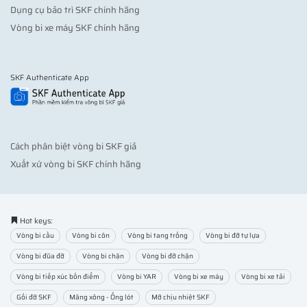
Dụng cụ bảo trì SKF chính hãng
Vòng bi xe máy SKF chính hãng
SKF Authenticate App
Cách phân biệt vòng bi SKF giả
Xuất xứ vòng bi SKF chính hãng
Hot keys:
Vòng bi cầu
Vòng bi côn
Vòng bi tang trống
Vòng bi đỡ tự lựa
Vòng bi đũa đỡ
Vòng bi chặn
Vòng bi đỡ chặn
Vòng bi tiếp xúc bốn điểm
Vòng bi YAR
Vòng bi xe máy
Vòng bi xe tải
Gối đỡ SKF
Măng xông - Ống lót
Mỡ chịu nhiệt SKF