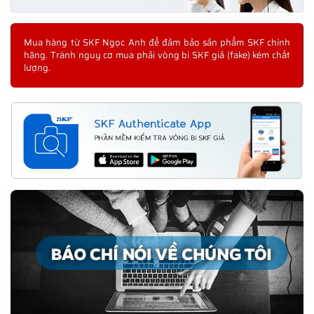
Mua hàng từ SKF Ngọc Anh để đảm bảo sản phẩm SKF chính
hãng. Tránh nguy cơ mua phải vòng bi SKF giả (fake) kém chất
lượng.