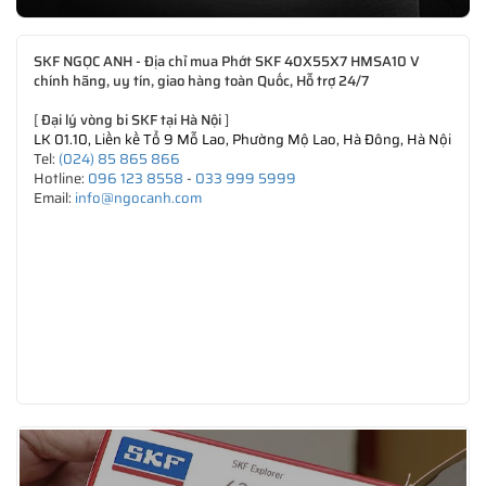
SKF NGỌC ANH - Địa chỉ mua Phớt SKF 40X55X7 HMSA10 V
chính hãng, uy tín, giao hàng toàn Quốc, Hỗ trợ 24/7
[
Đại lý vòng bi SKF tại Hà Nội
]
LK 01.10, Liền kề Tổ 9 Mỗ Lao, Phường Mộ Lao, Hà Đông, Hà Nội
Tel:
(024) 85 865 866
Hotline:
096 123 8558
-
033 999 5999
Email:
info@ngocanh.com