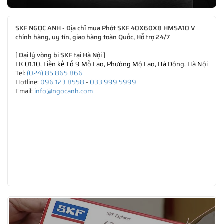
SKF NGỌC ANH - Địa chỉ mua Phớt SKF 40X60X8 HMSA10 V
chính hãng, uy tín, giao hàng toàn Quốc, Hỗ trợ 24/7
[
Đại lý vòng bi SKF tại Hà Nội
]
LK 01.10, Liền kề Tổ 9 Mỗ Lao, Phường Mộ Lao, Hà Đông, Hà Nội
Tel:
(024) 85 865 866
Hotline:
096 123 8558
-
033 999 5999
Email:
info@ngocanh.com