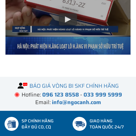
BÁO GIÁ VÒNG BI SKF CHÍNH HÃNG
Hotline:
096 123 8558
-
033 999 5999
Email:
info@ngocanh.com
SP CHÍNH HÃNG
GIAO HÀNG
ĐẦY ĐỦ CO, CQ
TOÀN QUỐC 24/7