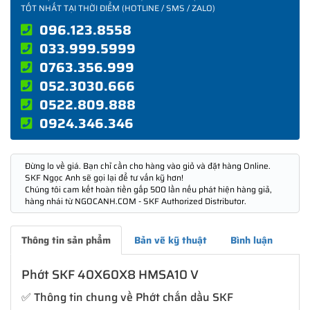
TỐT NHẤT TẠI THỜI ĐIỂM (HOTLINE / SMS / ZALO)
096.123.8558
033.999.5999
0763.356.999
052.3030.666
0522.809.888
0924.346.346
Đừng lo về giá. Bạn chỉ cần cho hàng vào giỏ và đặt hàng Online.
SKF Ngọc Anh sẽ gọi lại để tư vấn kỹ hơn!
Chúng tôi cam kết hoàn tiền gấp 500 lần nếu phát hiện hàng giả,
hàng nhái từ NGOCANH.COM - SKF Authorized Distributor.
Thông tin sản phẩm
Bản vẽ kỹ thuật
Bình luận
Phớt SKF 40X60X8 HMSA10 V
✅ Thông tin chung về Phớt chắn dầu SKF