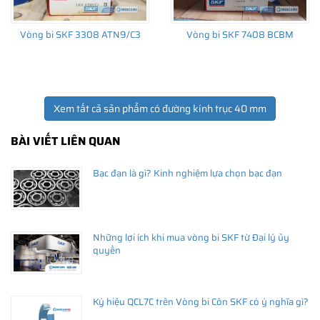
Vòng bi SKF 3308 ATN9/C3
Vòng bi SKF 7408 BCBM
Xem tất cả sản phẩm có đường kính trục 40 mm
BÀI VIẾT LIÊN QUAN
Bạc đạn là gì? Kinh nghiệm lựa chọn bạc đạn
Những lợi ích khi mua vòng bi SKF từ Đại lý ủy
quyền
Ký hiệu QCL7C trên Vòng bi Côn SKF có ý nghĩa gì?