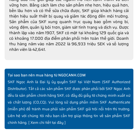
vững hơn. Bằng cách làm cho sản phẩm nhẹ hơn, hiệu quả hơn,
bền lâu hơn và có thể sửa chữa được, SKF giúp khách hàng cải
thiện hiệu suất thiết bị quay và giảm tác động đến môi trường.
Sản phẩm của SKF xung quanh trục quay bao gồm vòng bi,
vòng đệm, quản lý bôi trơn, giám sát tình trạng và dịch vụ. Được
thành lập vào năm 1907, SKF có mặt tại khoảng 129 quốc gia và
có khoảng 17.000 địa điểm phân phối trên toàn thế giới. Doanh
thu hàng năm vào năm 2022 là 96,933 triệu SEK và số lượng
nhân viên là 42,641.
Tại sao bạn nên mua hàng từ NGOCANH.COM
SKF Ngọc Anh là Đại lý ủy quyền SKF tại Việt Nam (SKF Authorized
Distributor). Tất cả các sản phẩm SKF được phân phối bởi SKF Ngọc Anh
đều là sản phẩm chính hãng SKF, có đầy đủ giấy tờ chứng minh xuất xứ
và chất lượng (CO,CQ). Vui lòng sử dụng phần mềm SKF Authenticate
(miễn phí) để tránh mua phải sản phẩm SKF giả trôi nổi trên thị trường.
Liên hệ với chúng tôi nếu bạn cần trợ giúp thông tin về sản phẩm SKF
chính hãng. [
Xem chi tiết tại đây
]