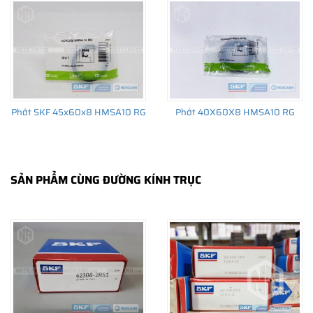
trường thay thế sau đó.
Phớt SKF 45x60x8 HMSA10 RG
Phớt 40X60X8 HMSA10 RG
SẢN PHẨM CÙNG ĐƯỜNG KÍNH TRỤC