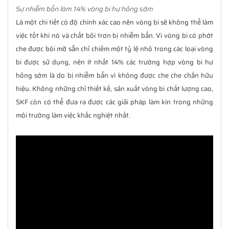
Sự nhiễm bẩn làm 14% vòng bi hư hỏng sớm
Là một chi tiết có độ chính xác cao nên vòng bi sẽ không thể làm
việc tốt khi nó và chất bôi trơn bị nhiễm bẩn. Vì vòng bi có phớt
che được bôi mỡ sẵn chỉ chiếm một tỷ lệ nhỏ trong các loại vòng
bi được sử dụng, nên ít nhất 14% các trường hợp vòng bi hư
hỏng sớm là do bị nhiễm bẩn vì không được che che chắn hữu
hiệu. Không những chỉ thiết kế, sản xuất vòng bi chất lượng cao,
SKF còn có thể đưa ra được các giải pháp làm kín trong những
môi trường làm việc khắc nghiệt nhất.