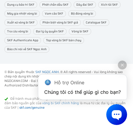
Dụng cụ bảo trì SKF
Phớt chắn dầu SKF
Dây đai SKF
Xích tải SKF
Máy gia nhiệt vòng bi
Vam cảo SKF
Bộ đóng vòng bi
Xuất xứ vòng bi SKF
Phân biệt vòng bi SKF giả
Catalogue SKF
Tra cứu vòng bi
Đại lý ủy quyền SKF
Vòng bi SKF
SKF Authenticate App
Top vòng bi SKF bán chạy
Báo chí nói về SKF Ngọc Anh
© Bản quyền thuộc
SKF NGỌC ANH
. ® All rights reserved - Vui lòng không sao
chép nội dung khi không được sự đồng ý của chúng tôi.
NGOCANH.COM - Đại lý ủy quyền vòng bi bạc đạn SKF chính hãng -
SKF
Hỗ trợ Online
Authorized Distributor
- Phân phối các sản phẩm SKF chính hãng tại Việt Nam.
Chúng tôi có thể giúp gì cho bạn?
Để tránh mua phải vòng bi SKF giả (fake) kém chất lượng. Cách tốt nhất để
đảm bảo nguồn gốc của
vòng bi SKF chính hãng
là mua từ các đại lý ủy quyền
của SKF |
skf.com/genuine