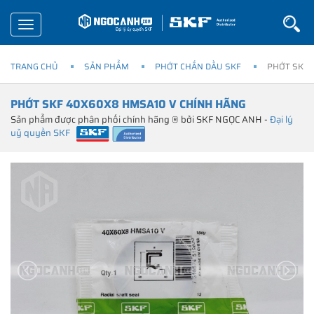
Toggle
navigation
TRANG CHỦ
SẢN PHẨM
PHỚT CHẮN DẦU SKF
PHỚT SKF 
PHỚT SKF 40X60X8 HMSA10 V CHÍNH HÃNG
Sản phẩm được phân phối chính hãng ® bởi SKF NGỌC ANH -
Đại lý
uỷ quyền SKF