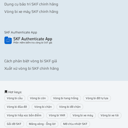
Dụng cụ bảo trì SKF chính hãng
Vòng bi xe máy SKF chính hãng
SKF Authenticate App
Cách phân biệt vòng bi SKF giả
Xuất xứ vòng bi SKF chính hãng
Hot keys:
Vòng bi cầu
Vòng bi côn
Vòng bi tang trống
Vòng bi đỡ tự lựa
Vòng bi đũa đỡ
Vòng bi chặn
Vòng bi đỡ chặn
Vòng bi tiếp xúc bốn điểm
Vòng bi YAR
Vòng bi xe máy
Vòng bi xe tải
Gối đỡ SKF
Măng xông - Ống lót
Mỡ chịu nhiệt SKF