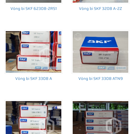
Vòng bi SKF 62308-2RS1
Vòng bi SKF 3208 A-2Z
Giá bán và nơi bán Phớt chắn dầu SKF chính hãng uy
tín
Để có báo giá Phớt SKF 40X60X8 HMSA10 V tốt nhất, hãy liên
hệ với
SKF Ngọc Anh - Đại lý ủy quyền SKF
(
SKF Authorized
Distributor
)
Sản phẩm chính hãng, giao hàng toàn quốc
Vòng bi SKF 3308 A
Vòng bi SKF 3308 ATN9