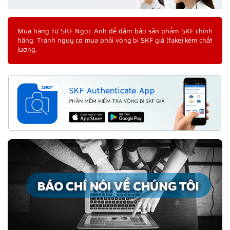
Mua hàng từ SKF Ngọc Anh để đảm bảo sản phẩm SKF chính
hãng. Tránh nguy cơ mua phải vòng bi SKF giả (fake) kém chất
lượng.