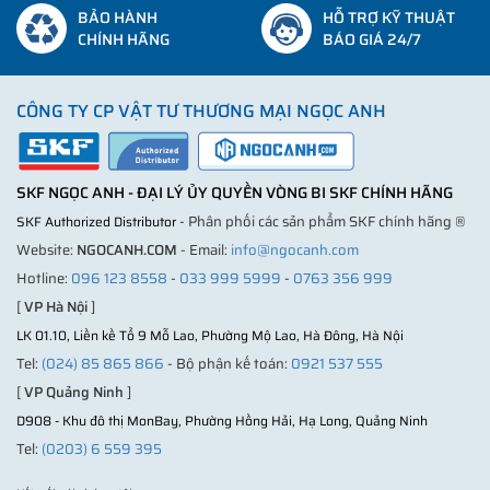
BẢO HÀNH
HỖ TRỢ KỸ THUẬT
CHÍNH HÃNG
BÁO GIÁ 24/7
CÔNG TY CP VẬT TƯ THƯƠNG MẠI NGỌC ANH
SKF NGỌC ANH - ĐẠI LÝ ỦY QUYỀN VÒNG BI SKF CHÍNH HÃNG
- Phân phối các sản phẩm SKF chính hãng ®
SKF Authorized Distributor
Website:
NGOCANH.COM
- Email:
info@ngocanh.com
Hotline:
096 123 8558
-
033 999 5999
-
0763 356 999
[
VP Hà Nội
]
LK 01.10, Liền kề Tổ 9 Mỗ Lao, Phường Mộ Lao, Hà Đông, Hà Nội
Tel:
(024) 85 865 866
- Bộ phận kế toán:
0921 537 555
[
VP Quảng Ninh
]
D908 - Khu đô thị MonBay, Phường Hồng Hải, Hạ Long, Quảng Ninh
Tel:
(0203) 6 559 395