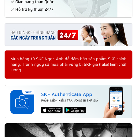
✅ Giao hàng toàn Quốc
✅ Hỗ trợ kỹ thuật 24/7
Mua hàng từ SKF Ngọc Anh để đảm bảo sản phẩm SKF chính
hãng. Tránh nguy cơ mua phải vòng bi SKF giả (fake) kém chất
lượng.