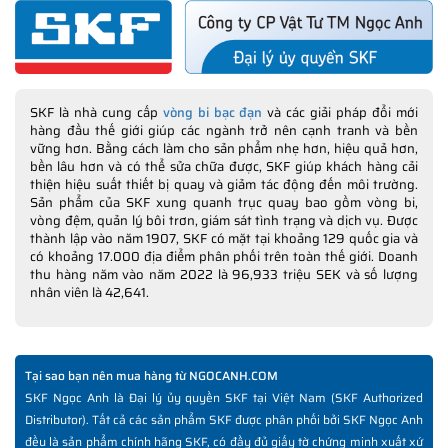
SKF là nhà cung cấp
vòng bi bạc đạn
và các giải pháp đổi mới
hàng đầu thế giới giúp các ngành trở nên cạnh tranh và bền
vững hơn. Bằng cách làm cho sản phẩm nhẹ hơn, hiệu quả hơn,
bền lâu hơn và có thể sửa chữa được, SKF giúp khách hàng cải
thiện hiệu suất thiết bị quay và giảm tác động đến môi trường.
Sản phẩm của SKF xung quanh trục quay bao gồm vòng bi,
vòng đệm, quản lý bôi trơn, giám sát tình trạng và dịch vụ. Được
thành lập vào năm 1907, SKF có mặt tại khoảng 129 quốc gia và
có khoảng 17.000 địa điểm phân phối trên toàn thế giới. Doanh
thu hàng năm vào năm 2022 là 96,933 triệu SEK và số lượng
nhân viên là 42,641.
Tại sao bạn nên mua hàng từ NGOCANH.COM
SKF Ngọc Anh là Đại lý ủy quyền SKF tại Việt Nam (SKF Authorized
Distributor). Tất cả các sản phẩm SKF được phân phối bởi SKF Ngọc Anh
đều là sản phẩm chính hãng SKF, có đầy đủ giấy tờ chứng minh xuất xứ