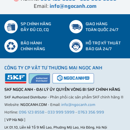
Email:
info@ngocanh.com
SP CHÍNH HÃNG
GIAO HÀNG
ĐẦY ĐỦ CO, CQ
TOÀN QUỐC 24/7
BẢO HÀNH
HỖ TRỢ KỸ THUẬT
CHÍNH HÃNG
BÁO GIÁ 24/7
CÔNG TY CP VẬT TƯ THƯƠNG MẠI NGỌC ANH
SKF NGỌC ANH - ĐẠI LÝ ỦY QUYỀN VÒNG BI SKF CHÍNH HÃNG
- Phân phối các sản phẩm SKF chính hãng ®
SKF Authorized Distributor
Website:
NGOCANH.COM
- Email:
info@ngocanh.com
Hotline:
096 123 8558
-
033 999 5999
-
0763 356 999
[
VP Hà Nội
]
LK 01.10, Liền kề Tổ 9 Mỗ Lao, Phường Mộ Lao, Hà Đông, Hà Nội