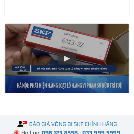
BÁO GIÁ VÒNG BI SKF CHÍNH HÃNG
Hotline:
096 123 8558
-
033 999 5999