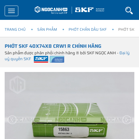
Toggle
navigation
TRANG CHỦ
SẢN PHẨM
PHỚT CHẮN DẦU SKF
PHỚT SKF 
PHỚT SKF 40X74X8 CRW1 R CHÍNH HÃNG
Sản phẩm được phân phối chính hãng ® bởi SKF NGỌC ANH -
Đại lý
uỷ quyền SKF