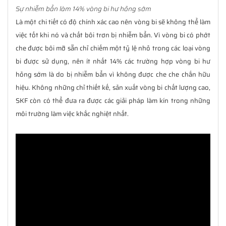
Sự nhiễm bẩn làm 14% vòng bi hư hỏng sớm
Là một chi tiết có độ chính xác cao nên vòng bi sẽ không thể làm
việc tốt khi nó và chất bôi trơn bị nhiễm bẩn. Vì vòng bi có phớt
che được bôi mỡ sẵn chỉ chiếm một tỷ lệ nhỏ trong các loại vòng
bi được sử dụng, nên ít nhất 14% các trường hợp vòng bi hư
hỏng sớm là do bị nhiễm bẩn vì không được che che chắn hữu
hiệu. Không những chỉ thiết kế, sản xuất vòng bi chất lượng cao,
SKF còn có thể đưa ra được các giải pháp làm kín trong những
môi trường làm việc khắc nghiệt nhất.