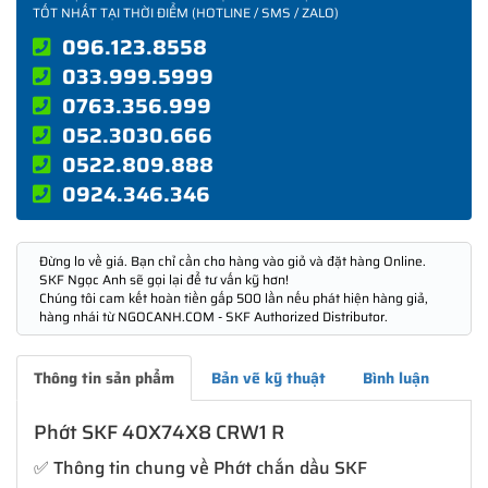
TỐT NHẤT TẠI THỜI ĐIỂM (HOTLINE / SMS / ZALO)
096.123.8558
033.999.5999
0763.356.999
052.3030.666
0522.809.888
0924.346.346
Đừng lo về giá. Bạn chỉ cần cho hàng vào giỏ và đặt hàng Online.
SKF Ngọc Anh sẽ gọi lại để tư vấn kỹ hơn!
Chúng tôi cam kết hoàn tiền gấp 500 lần nếu phát hiện hàng giả,
hàng nhái từ NGOCANH.COM - SKF Authorized Distributor.
Thông tin sản phẩm
Bản vẽ kỹ thuật
Bình luận
Phớt SKF 40X74X8 CRW1 R
✅ Thông tin chung về Phớt chắn dầu SKF