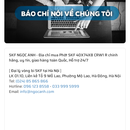
SKF NGỌC ANH - Địa chỉ mua Phớt SKF 40X74X8 CRW1 R chính
hãng, uy tín, giao hàng toàn Quốc, Hỗ trợ 24/7
[
Đại lý vòng bi SKF tại Hà Nội
]
LK 01.10, Liền kề Tổ 9 Mỗ Lao, Phường Mộ Lao, Hà Đông, Hà Nội
Tel:
(024) 85 865 866
Hotline:
096 123 8558
-
033 999 5999
Email:
info@ngocanh.com