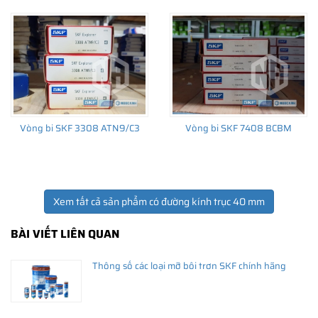
Giá bán và nơi bán Phớt chắn dầu SKF chính hãng uy
tín
Để có báo giá Phớt SKF 40X74X8 CRW1 R tốt nhất, hãy liên hệ
với
SKF Ngọc Anh - Đại lý ủy quyền SKF
(
SKF Authorized
Vòng bi SKF 3308 ATN9/C3
Vòng bi SKF 7408 BCBM
Distributor
)
Sản phẩm chính hãng, giao hàng toàn quốc
Xem tất cả sản phẩm có đường kính trục 40 mm
BÀI VIẾT LIÊN QUAN
Thông số các loại mỡ bôi trơn SKF chính hãng