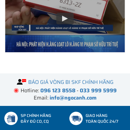
BÁO GIÁ VÒNG BI SKF CHÍNH HÃNG
Hotline:
096 123 8558
-
033 999 5999
Email:
info@ngocanh.com
SP CHÍNH HÃNG
GIAO HÀNG
ĐẦY ĐỦ CO, CQ
TOÀN QUỐC 24/7