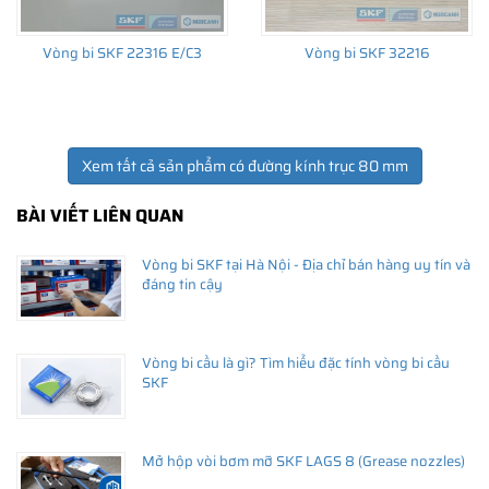
Vòng bi SKF 22316 E/C3
Vòng bi SKF 32216
Xem tất cả sản phẩm có đường kính trục 80 mm
BÀI VIẾT LIÊN QUAN
Vòng bi SKF tại Hà Nội - Địa chỉ bán hàng uy tín và
đáng tin cậy
Vòng bi cầu là gì? Tìm hiểu đặc tính vòng bi cầu
SKF
Mở hộp vòi bơm mỡ SKF LAGS 8 (Grease nozzles)