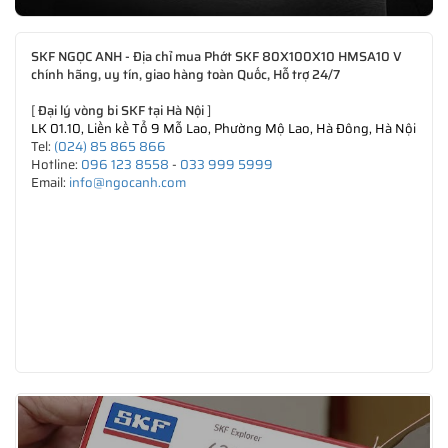
SKF NGỌC ANH - Địa chỉ mua Phớt SKF 80X100X10 HMSA10 V
chính hãng, uy tín, giao hàng toàn Quốc, Hỗ trợ 24/7
[
Đại lý vòng bi SKF tại Hà Nội
]
LK 01.10, Liền kề Tổ 9 Mỗ Lao, Phường Mộ Lao, Hà Đông, Hà Nội
Tel:
(024) 85 865 866
Hotline:
096 123 8558
-
033 999 5999
Email:
info@ngocanh.com