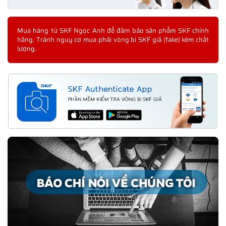
Mua hàng từ SKF Ngọc Anh để đảm bảo sản phẩm SKF chính
hãng. Tránh nguy cơ mua phải vòng bi SKF giả (fake) kém chất
lượng.