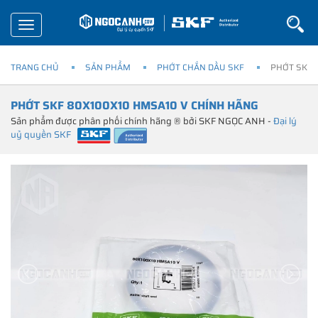
Toggle
navigation
TRANG CHỦ
SẢN PHẨM
PHỚT CHẮN DẦU SKF
PHỚT SKF 
PHỚT SKF 80X100X10 HMSA10 V CHÍNH HÃNG
Sản phẩm được phân phối chính hãng ® bởi SKF NGỌC ANH -
Đại lý
uỷ quyền SKF