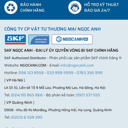
BẢO HÀNH
HỖ TRỢ KỸ THUẬT
CHÍNH HÃNG
BÁO GIÁ 24/7
CÔNG TY CP VẬT TƯ THƯƠNG MẠI NGỌC ANH
SKF NGỌC ANH - ĐẠI LÝ ỦY QUYỀN VÒNG BI SKF CHÍNH HÃNG
- Phân phối các sản phẩm SKF chính hãng ®
SKF Authorized Distributor
Website:
NGOCANH.COM
- Email:
info@ngocanh.com
Hotline:
096 123 8558
-
033 999 5999
-
0763 356 999
[
VP Hà Nội
]
LK 01.10, Liền kề Tổ 9 Mỗ Lao, Phường Mộ Lao, Hà Đông, Hà Nội
Tel:
(024) 85 865 866
- Bộ phận kế toán:
0921 537 555
[
VP Quảng Ninh
]
D908 - Khu đô thị MonBay, Phường Hồng Hải, Hạ Long, Quảng Ninh
Tel:
(0203) 6 559 395