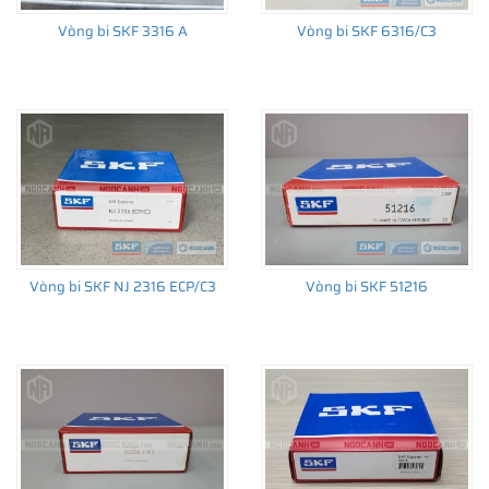
Vòng bi SKF 3316 A
Vòng bi SKF 6316/C3
Giá bán và nơi bán Phớt chắn dầu SKF chính hãng uy
tín
Để có báo giá Phớt SKF 80X100X10 HMSA10 V tốt nhất, hãy
liên hệ với
SKF Ngọc Anh - Đại lý ủy quyền SKF
(
SKF Authorized
Distributor
)
Sản phẩm chính hãng, giao hàng toàn quốc
Vòng bi SKF NJ 2316 ECP/C3
Vòng bi SKF 51216