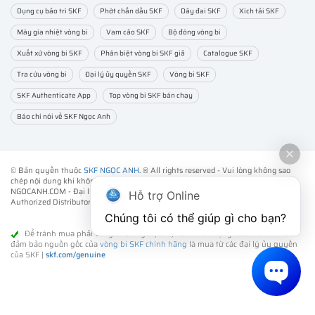
Dụng cụ bảo trì SKF
Phớt chắn dầu SKF
Dây đai SKF
Xích tải SKF
Máy gia nhiệt vòng bi
Vam cảo SKF
Bộ đóng vòng bi
Xuất xứ vòng bi SKF
Phân biệt vòng bi SKF giả
Catalogue SKF
Tra cứu vòng bi
Đại lý ủy quyền SKF
Vòng bi SKF
SKF Authenticate App
Top vòng bi SKF bán chạy
Báo chí nói về SKF Ngọc Anh
© Bản quyền thuộc
SKF NGỌC ANH
. ® All rights reserved - Vui lòng không sao
chép nội dung khi không được sự đồng ý của chúng tôi.
NGOCANH.COM - Đại lý ủy quyền vòng bi bạc đạn SKF chính hãng -
SKF
Hỗ trợ Online
Authorized Distributor
- Phân phối các sản phẩm SKF chính hãng tại Việt Nam.
Chúng tôi có thể giúp gì cho bạn?
Để tránh mua phải vòng bi SKF giả (fake) kém chất lượng. Cách tốt nhất để
đảm bảo nguồn gốc của
vòng bi SKF chính hãng
là mua từ các đại lý ủy quyền
của SKF |
skf.com/genuine