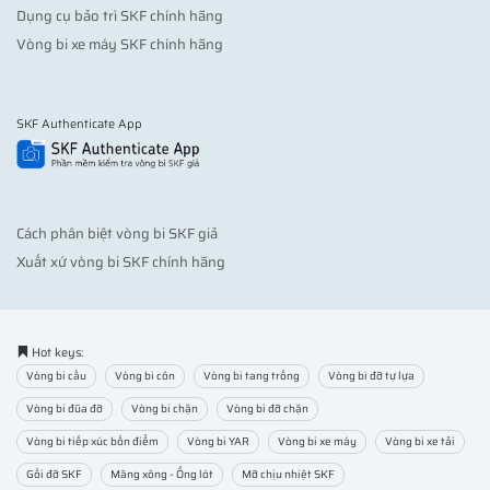
Dụng cụ bảo trì SKF chính hãng
Vòng bi xe máy SKF chính hãng
SKF Authenticate App
Cách phân biệt vòng bi SKF giả
Xuất xứ vòng bi SKF chính hãng
Hot keys:
Vòng bi cầu
Vòng bi côn
Vòng bi tang trống
Vòng bi đỡ tự lựa
Vòng bi đũa đỡ
Vòng bi chặn
Vòng bi đỡ chặn
Vòng bi tiếp xúc bốn điểm
Vòng bi YAR
Vòng bi xe máy
Vòng bi xe tải
Gối đỡ SKF
Măng xông - Ống lót
Mỡ chịu nhiệt SKF