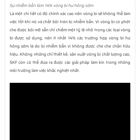
Sự nhiễm bẩn làm 14% vòng bi hư hỏng sớm
Là một chi tiết có độ chính xác cao nên vòng bi sẽ không thể làm
việc tốt khi nó và chất bôi trơn bị nhiễm bẩn. Vì vòng bi có phớt
che được bôi mỡ sẵn chỉ chiếm một tỷ lệ nhỏ trong các loại vòng
bi được sử dụng, nên ít nhất 14% các trường hợp vòng bi hư
hỏng sớm là do bị nhiễm bẩn vì không được che che chắn hữu
hiệu. Không những chỉ thiết kế, sản xuất vòng bi chất lượng cao,
SKF còn có thể đưa ra được các giải pháp làm kín trong những
môi trường làm việc khắc nghiệt nhất.