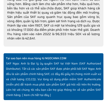
vững hơn. Bằng cách làm cho sản phẩm nhẹ hơn, hiệu quả hơn,
bền lâu hơn và có thể sửa chữa được, SKF giúp khách hàng cải
thiện hiệu suất thiết bị quay và giảm tác động đến môi trường.
Sản phẩm của SKF xung quanh trục quay bao gồm vòng bi,
vòng đệm, quản lý bôi trơn, giám sát tình trạng và dịch vụ. Được
thành lập vào năm 1907, SKF có mặt tại khoảng 129 quốc gia và
có khoảng 17.000 địa điểm phân phối trên toàn thế giới. Doanh
thu hàng năm vào năm 2022 là 96,933 triệu SEK và số lượng
nhân viên là 42,641.
Tại sao bạn nên mua hàng từ NGOCANH.COM
SKF Ngọc Anh là Đại lý ủy quyền SKF tại Việt Nam (SKF Authorized
Distributor). Tất cả các sản phẩm SKF được phân phối bởi SKF Ngọc Anh
đều là sản phẩm chính hãng SKF, có đầy đủ giấy tờ chứng minh xuất xứ
và chất lượng (CO,CQ). Vui lòng sử dụng phần mềm SKF Authenticate
(miễn phí) để tránh mua phải sản phẩm SKF giả trôi nổi trên thị trường.
Liên hệ với chúng tôi nếu bạn cần trợ giúp thông tin về sản phẩm SKF
chính hãng. [
Xem chi tiết tại đây
]