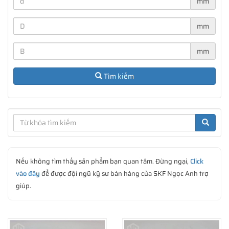
mm
mm
mm
Vòng bi chặn một hướng SKF
Tìm kiếm
Bao gồm một vòng đệm trục, một vòng đệm ổ và một cụm
vòng cách lắp với các viên bi. Vòng bi chặn được thiết kế có
thể tháo rời từng bộ phận nên việc tháo lắp tương đối đơn
giản vì từng chi tiết có thể được tháo lắp riêng lẻ với nhau.
Những vòng bi chặn kích thước nhỏ cũng có đầy đủ cả hai loại
: vòng đệm ổ mặt tựa phẳng và vòng đệm ổ mặt tựa cầu. Vòng
Nếu không tìm thấy sản phẩm bạn quan tâm. Đừng ngại,
Click
bi chặn với vòng đệm ổ mặt tựa cầu được sử dụng kết hợp với
vào đây
để được đội ngũ kỹ sư bán hàng của SKF Ngọc Anh trợ
một vòng đệm đỡ mặt cầu để bù trừ độ lệch góc giữa bề mặt
giúp.
đỡ trên thân ổ và trên trục. SKF không cung cấp vòng đệm đỡ
mặt cầu kèm theo vòng bi chặn mà phải được đặt hàng riêng.
Đúng theo ý nghĩa tên gọi, vòng bi chặn một hướng chỉ chịu