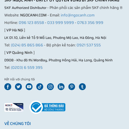
SKF NGỌC ANH - ĐẠI LÝ ỦY QUYỀN VÒNG BI SKF CHÍNH HÃNG
- Phân phối các sản phẩm SKF chính hãng ®
SKF Authorized Distributor
Website:
NGOCANH.COM
- Email:
info@ngocanh.com
Hotline:
096 123 8558
-
033 999 5999
-
0763 356 999
[
VP Hà Nội
]
LK 01.10, Liền kề Tổ 9 Mỗ Lao, Phường Mộ Lao, Hà Đông, Hà Nội
Tel:
(024) 85 865 866
- Bộ phận kế toán:
0921 537 555
[
VP Quảng Ninh
]
D908 - Khu đô thị MonBay, Phường Hồng Hải, Hạ Long, Quảng Ninh
Tel:
(0203) 6 559 395
Kết nối với chúng tôi
VỀ CHÚNG TÔI