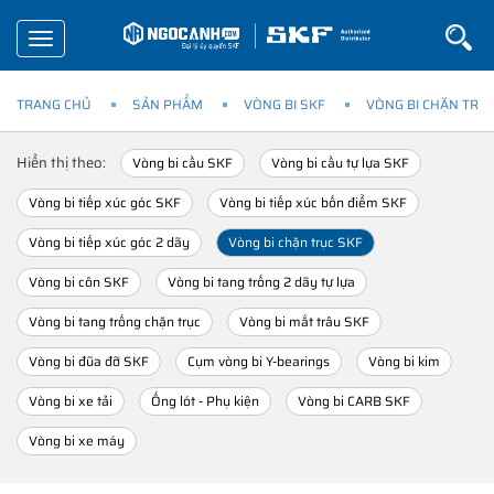
Toggle
navigation
TRANG CHỦ
SẢN PHẨM
VÒNG BI SKF
VÒNG BI CHẶN TRỤ
Hiển thị theo:
Vòng bi cầu SKF
Vòng bi cầu tự lựa SKF
Vòng bi tiếp xúc góc SKF
Vòng bi tiếp xúc bốn điểm SKF
Vòng bi tiếp xúc góc 2 dãy
Vòng bi chặn trục SKF
Vòng bi côn SKF
Vòng bi tang trống 2 dãy tự lựa
Vòng bi tang trống chặn trục
Vòng bi mắt trâu SKF
Vòng bi đũa đỡ SKF
Cụm vòng bi Y-bearings
Vòng bi kim
Vòng bi xe tải
Ống lót - Phụ kiện
Vòng bi CARB SKF
Vòng bi xe máy