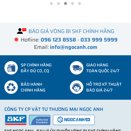
BÁO GIÁ VÒNG BI SKF CHÍNH HÃNG
Hotline:
096 123 8558
-
033 999 5999
Email:
info@ngocanh.com
SP CHÍNH HÃNG
GIAO HÀNG
ĐẦY ĐỦ CO, CQ
TOÀN QUỐC 24/7
BẢO HÀNH
HỖ TRỢ KỸ THUẬT
CHÍNH HÃNG
BÁO GIÁ 24/7
CÔNG TY CP VẬT TƯ THƯƠNG MẠI NGỌC ANH