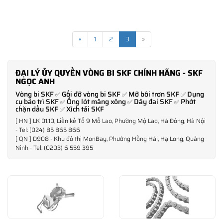
«
1
2
3
»
ĐẠI LÝ ỦY QUYỀN VÒNG BI SKF CHÍNH HÃNG - SKF
NGỌC ANH
Vòng bi SKF
Gối đỡ vòng bi SKF
Mỡ bôi trơn SKF
Dụng
✅
✅
✅
cụ bảo trì SKF
Ống lót măng xông
Dây đai SKF
Phớt
✅
✅
✅
chặn dầu SKF
Xích tải SKF
✅
[ HN ] LK 01.10, Liền kề Tổ 9 Mỗ Lao, Phường Mộ Lao, Hà Đông, Hà Nội
- Tel: (024) 85 865 866
[ QN ] D908 - Khu đô thị MonBay, Phường Hồng Hải, Hạ Long, Quảng
Ninh - Tel: (0203) 6 559 395