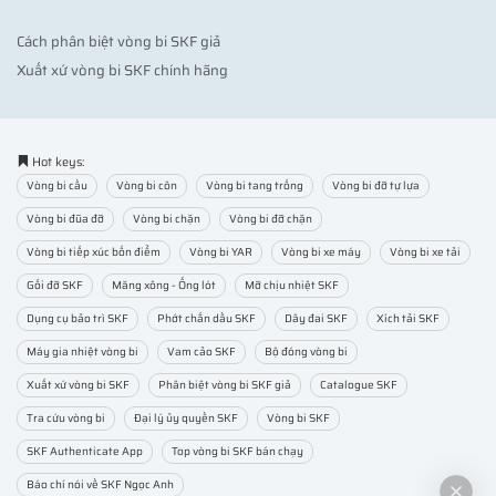
Cách phân biệt vòng bi SKF giả
Xuất xứ vòng bi SKF chính hãng
Hot keys:
Vòng bi cầu
Vòng bi côn
Vòng bi tang trống
Vòng bi đỡ tự lựa
Vòng bi đũa đỡ
Vòng bi chặn
Vòng bi đỡ chặn
Vòng bi tiếp xúc bốn điểm
Vòng bi YAR
Vòng bi xe máy
Vòng bi xe tải
Gối đỡ SKF
Măng xông - Ống lót
Mỡ chịu nhiệt SKF
Dụng cụ bảo trì SKF
Phớt chắn dầu SKF
Dây đai SKF
Xích tải SKF
Máy gia nhiệt vòng bi
Vam cảo SKF
Bộ đóng vòng bi
Xuất xứ vòng bi SKF
Phân biệt vòng bi SKF giả
Catalogue SKF
Tra cứu vòng bi
Đại lý ủy quyền SKF
Vòng bi SKF
SKF Authenticate App
Top vòng bi SKF bán chạy
Báo chí nói về SKF Ngọc Anh