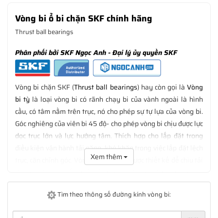
Vòng bi ổ bi chặn SKF chính hãng
Thrust ball bearings
Phân phối bởi SKF Ngọc Anh - Đại lý ủy quyền SKF
Vòng bi chặn SKF (
Thrust ball bearings
) hay còn gọi là
Vòng
bi tỳ
là loại vòng bi có rãnh chạy bi của vành ngoài là hình
cầu, có tâm nằm trên trục, nó cho phép sự tự lựa của vòng bi.
Góc nghiêng của viên bi 45 độ- cho phép vòng bi chịu được lực
dọc trục lớn và lực hướng tâm. Thích hợp cho lắp đặt trong
điều kiện vận hành tải nặng, khó khăn trong việc lắp đặt lệch
Xem thêm
trục, căn chỉnh góc. Vòng bi chặn SKF được thiết kế để chịu tải
dọc trục. Có các kiểu thiết kế chặn lực dọc trục ở một hướng và
hai hướng cũng như với bệ đỡ để điều chỉnh độ lệch hướng
Tìm theo thông số đường kính vòng bi:
kính. Vòng bi được chế tạo rời để dễ lắp đặt. Bao gồm: Loại
một chiều, loại hai chiều có bệ đỡ.