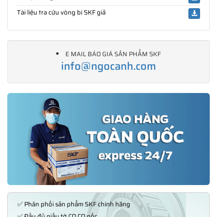
Tài liệu tra cứu vòng bi SKF giả
E MAIL BÁO GIÁ SẢN PHẨM SKF
info@ngocanh.com
✅ Phân phối sản phẩm SKF chính hãng
✅ Đầy đủ giấy tờ CO,CQ gốc