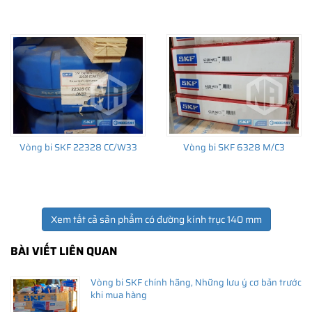
THÔNG TIN HỮU ÍCH
•
Vòng bi SKF chính hãng, Những lưu ý cơ bản trước khi mua hàng
•
Xuất xứ vòng bi SKF chính hãng ở đâu?
•
Chất lượng vòng bi SKF chính hãng
Vòng bi SKF 22328 CC/W33
Vòng bi SKF 6328 M/C3
Xem tất cả sản phẩm có đường kính trục 140 mm
BÀI VIẾT LIÊN QUAN
Vòng bi SKF chính hãng, Những lưu ý cơ bản trước
khi mua hàng