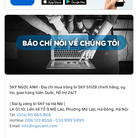
SKF NGỌC ANH - Địa chỉ mua Vòng bi SKF 51128 chính hãng, uy
tín, giao hàng toàn Quốc, Hỗ trợ 24/7
[
Đại lý vòng bi SKF tại Hà Nội
]
LK 01.10, Liền kề Tổ 9 Mỗ Lao, Phường Mộ Lao, Hà Đông, Hà Nội
Tel:
(024) 85 865 866
Hotline:
096 123 8558
-
033 999 5999
Email:
info@ngocanh.com