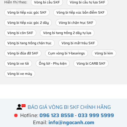
Hiển thị theo:
Vòng bi cầu SKF
Vòng bi cầu tự lựa SKF
Vòng bi tiếp xúc góc SKF
Vòng bi tiếp xúc bốn điểm SKF
Vòng bi tiếp xúc góc 2 dãy
Vòng bi chặn trục SKF
Vòng bi côn SKF
Vòng bi tang trống 2 dãy tự lựa
Vòng bi tang trống chặn trục
Vòng bi mắt trâu SKF
Vòng bi đũa đỡ SKF
Cụm vòng bi Y-bearings
Vòng bi kim
Vòng bi xe tải
Ống lót - Phụ kiện
Vòng bi CARB SKF
Vòng bi xe máy
BÁO GIÁ VÒNG BI SKF CHÍNH HÃNG
Hotline:
096 123 8558
-
033 999 5999
Email:
info@ngocanh.com