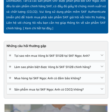
Distributor). Tất cả các sản phẩm SKF được phân phối bởi SKF Ngọc Anh
đều là sản phẩm chính hãng SKF, có đầy đủ giấy tờ chứng minh xuất xứ
và chất lượng (CO,CQ). Vui lòng sử dụng phần mềm SKF Authenticate
(miễn phí) để tránh mua phải sản phẩm SKF giả trôi nổi trên thị trường.
Liên hệ với chúng tôi nếu bạn cần trợ giúp thông tin về sản phẩm SKF
chính hãng. [
Xem chi tiết tại đây
]
Những câu hỏi thường gặp
★
Tại sao nên mua Vòng bi SKF 51128 tại SKF Ngọc Anh?
★
Làm sao phân biệt được Vòng bi SKF 51128 chính hãng?
★
Mua hàng tại SKF Ngọc Anh có đảm bảo không?
★
Sản phẩm mua tại SKF Ngọc Anh có COCQ không?