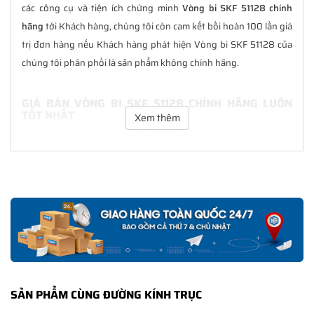
các công cụ và tiện ích chứng minh
Vòng bi SKF 51128 chính
hãng
tới Khách hàng, chúng tôi còn cam kết bồi hoàn 100 lần giá
trị đơn hàng nếu Khách hàng phát hiện Vòng bi SKF 51128 của
chúng tôi phân phối là sản phẩm không chính hãng.
GIÁ BÁN VÒNG BI SKF 51128 CHÍNH HÃNG LUÔN
TỐT NHẤT
Xem thêm
Tại
NGOCANH.COM
giá bán Vòng bi SKF 51128 luôn là tốt nhất
với nhiều ưu đãi kèm theo và các dịch vụ hẫu mãi sau bán hàng.
Chúng tôi cam kết luôn đồng hành cùng Khách hàng trong suốt
quá trình sử dụng các sản phẩm SKF chính hãng.
CHẾ ĐỘ BẢO HÀNH VÒNG BI SKF 51128 CHÍNH
HÃNG
Tất cả các sản phẩm SKF chính hãng do
SKF Ngọc Anh
phân
phối đều được bảo hành chính hãng theo đúng tiêu chuẩn bảo
SẢN PHẨM CÙNG ĐƯỜNG KÍNH TRỤC
hành của nhà sản xuất.