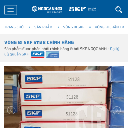
Toggle
navigation
TRANG CHỦ
SẢN PHẨM
VÒNG BI SKF
VÒNG BI CHẶN TRỤ
VÒNG BI SKF 51128 CHÍNH HÃNG
Sản phẩm được phân phối chính hãng ® bởi SKF NGỌC ANH -
Đại lý
uỷ quyền SKF