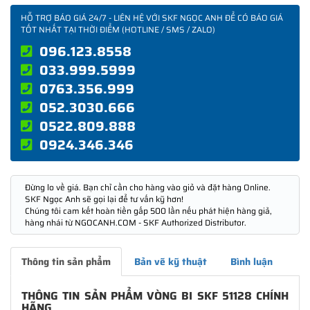
HỖ TRỢ BÁO GIÁ 24/7 - LIÊN HỆ VỚI SKF NGỌC ANH ĐỂ CÓ BÁO GIÁ
TỐT NHẤT TẠI THỜI ĐIỂM (HOTLINE / SMS / ZALO)
096.123.8558
033.999.5999
0763.356.999
052.3030.666
0522.809.888
0924.346.346
Đừng lo về giá. Bạn chỉ cần cho hàng vào giỏ và đặt hàng Online.
SKF Ngọc Anh sẽ gọi lại để tư vấn kỹ hơn!
Chúng tôi cam kết hoàn tiền gấp 500 lần nếu phát hiện hàng giả,
hàng nhái từ NGOCANH.COM - SKF Authorized Distributor.
Thông tin sản phẩm
Bản vẽ kỹ thuật
Bình luận
THÔNG TIN SẢN PHẨM VÒNG BI SKF 51128 CHÍNH
HÃNG