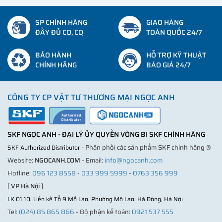
SP CHÍNH HÃNG
GIAO HÀNG
ĐẦY ĐỦ CO, CQ
TOÀN QUỐC 24/7
BẢO HÀNH
HỖ TRỢ KỸ THUẬT
CHÍNH HÃNG
BÁO GIÁ 24/7
CÔNG TY CP VẬT TƯ THƯƠNG MẠI NGỌC ANH
SKF NGỌC ANH - ĐẠI LÝ ỦY QUYỀN VÒNG BI SKF CHÍNH HÃNG
- Phân phối các sản phẩm SKF chính hãng ®
SKF Authorized Distributor
Website:
NGOCANH.COM
- Email:
info@ngocanh.com
Hotline:
096 123 8558
-
033 999 5999
-
0763 356 999
[
VP Hà Nội
]
LK 01.10, Liền kề Tổ 9 Mỗ Lao, Phường Mộ Lao, Hà Đông, Hà Nội
Tel:
(024) 85 865 866
- Bộ phận kế toán:
0921 537 555