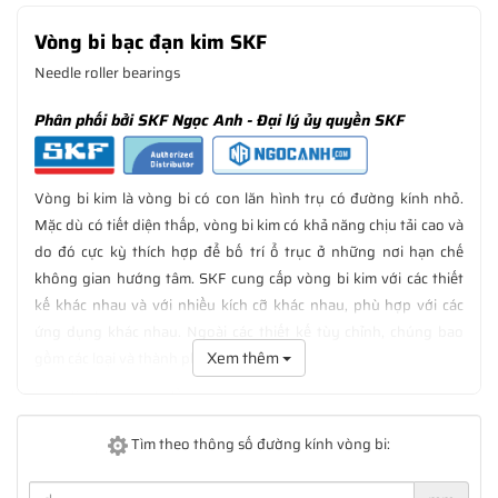
Vòng bi bạc đạn kim SKF
Needle roller bearings
Phân phối bởi SKF Ngọc Anh - Đại lý ủy quyền SKF
Vòng bi kim là vòng bi có con lăn hình trụ có đường kính nhỏ.
Mặc dù có tiết diện thấp, vòng bi kim có khả năng chịu tải cao và
do đó cực kỳ thích hợp để bố trí ổ trục ở những nơi hạn chế
không gian hướng tâm. SKF cung cấp vòng bi kim với các thiết
kế khác nhau và với nhiều kích cỡ khác nhau, phù hợp với các
ứng dụng khác nhau. Ngoài các thiết kế tùy chỉnh, chúng bao
Xem thêm
gồm các loại và thành phần sau:
• con lăn kim và cụm lồng
• vòng bi kim cốc kéo
Tìm theo thông số đường kính vòng bi:
• ổ trục chung
• vòng bi kim với vòng gia công