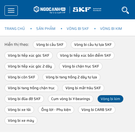
Toggle
navigation
TRANG CHỦ
SẢN PHẨM
VÒNG BI SKF
VÒNG BI KIM
Hiển thị theo:
Vòng bi cầu SKF
Vòng bi cầu tự lựa SKF
Vòng bi tiếp xúc góc SKF
Vòng bi tiếp xúc bốn điểm SKF
Vòng bi tiếp xúc góc 2 dãy
Vòng bi chặn trục SKF
Vòng bi côn SKF
Vòng bi tang trống 2 dãy tự lựa
Vòng bi tang trống chặn trục
Vòng bi mắt trâu SKF
Vòng bi đũa đỡ SKF
Cụm vòng bi Y-bearings
Vòng bi kim
Vòng bi xe tải
Ống lót - Phụ kiện
Vòng bi CARB SKF
Vòng bi xe máy