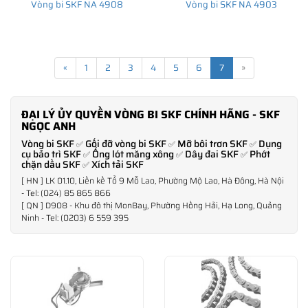
Vòng bi SKF NA 4908
Vòng bi SKF NA 4903
«
1
2
3
4
5
6
7
»
ĐẠI LÝ ỦY QUYỀN VÒNG BI SKF CHÍNH HÃNG - SKF
NGỌC ANH
Vòng bi SKF
Gối đỡ vòng bi SKF
Mỡ bôi trơn SKF
Dụng
✅
✅
✅
cụ bảo trì SKF
Ống lót măng xông
Dây đai SKF
Phớt
✅
✅
✅
chặn dầu SKF
Xích tải SKF
✅
[ HN ] LK 01.10, Liền kề Tổ 9 Mỗ Lao, Phường Mộ Lao, Hà Đông, Hà Nội
- Tel: (024) 85 865 866
[ QN ] D908 - Khu đô thị MonBay, Phường Hồng Hải, Hạ Long, Quảng
Ninh - Tel: (0203) 6 559 395