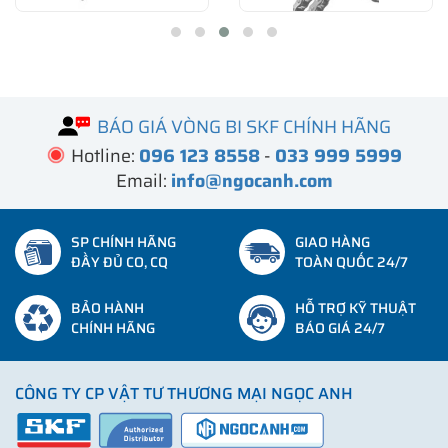
BÁO GIÁ VÒNG BI SKF CHÍNH HÃNG
Hotline:
096 123 8558
-
033 999 5999
Email:
info@ngocanh.com
SP CHÍNH HÃNG
GIAO HÀNG
ĐẦY ĐỦ CO, CQ
TOÀN QUỐC 24/7
BẢO HÀNH
HỖ TRỢ KỸ THUẬT
CHÍNH HÃNG
BÁO GIÁ 24/7
CÔNG TY CP VẬT TƯ THƯƠNG MẠI NGỌC ANH