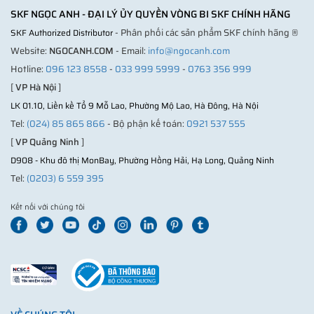
SKF NGỌC ANH - ĐẠI LÝ ỦY QUYỀN VÒNG BI SKF CHÍNH HÃNG
- Phân phối các sản phẩm SKF chính hãng ®
SKF Authorized Distributor
Website:
NGOCANH.COM
- Email:
info@ngocanh.com
Hotline:
096 123 8558
-
033 999 5999
-
0763 356 999
[
VP Hà Nội
]
LK 01.10, Liền kề Tổ 9 Mỗ Lao, Phường Mộ Lao, Hà Đông, Hà Nội
Tel:
(024) 85 865 866
- Bộ phận kế toán:
0921 537 555
[
VP Quảng Ninh
]
D908 - Khu đô thị MonBay, Phường Hồng Hải, Hạ Long, Quảng Ninh
Tel:
(0203) 6 559 395
Kết nối với chúng tôi