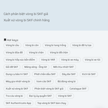
Cách phân biệt vòng bi SKF giả
Xuất xứ vòng bi SKF chính hãng
Hot keys:
Vòng bi cầu
Vòng bi côn
Vòng bi tang trống
Vòng bi đỡ tự lựa
Vòng bi đũa đỡ
Vòng bi chặn
Vòng bi đỡ chặn
Vòng bi tiếp xúc bốn điểm
Vòng bi YAR
Vòng bi xe máy
Vòng bi xe tải
Gối đỡ SKF
Măng xông - Ống lót
Mỡ chịu nhiệt SKF
Dụng cụ bảo trì SKF
Phớt chắn dầu SKF
Dây đai SKF
Xích tải SKF
Máy gia nhiệt vòng bi
Vam cảo SKF
Bộ đóng vòng bi
Xuất xứ vòng bi SKF
Phân biệt vòng bi SKF giả
Catalogue SKF
Tra cứu vòng bi
Đại lý ủy quyền SKF
Vòng bi SKF
SKF Authenticate App
Top vòng bi SKF bán chạy