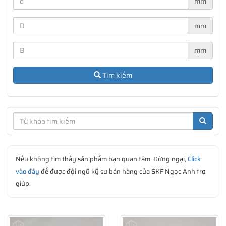
mm
• căn chỉnh vòng bi kim
• vòng bi đẩy lăn kim
mm
• vòng đệm ổ trục
• vòng bi kim kết hợp
mm
• vòng trong mang kim lăn
• con lăn kim
• con dấu trục xuyên tâm với
Tìm kiếm
Nếu không tìm thấy sản phẩm bạn quan tâm. Đừng ngại,
Click
vào đây
để được đội ngũ kỹ sư bán hàng của SKF Ngọc Anh trợ
giúp.