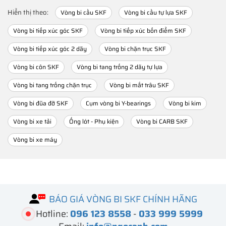
Hiển thị theo:
Vòng bi cầu SKF
Vòng bi cầu tự lựa SKF
Vòng bi tiếp xúc góc SKF
Vòng bi tiếp xúc bốn điểm SKF
Vòng bi tiếp xúc góc 2 dãy
Vòng bi chặn trục SKF
Vòng bi côn SKF
Vòng bi tang trống 2 dãy tự lựa
Vòng bi tang trống chặn trục
Vòng bi mắt trâu SKF
Vòng bi đũa đỡ SKF
Cụm vòng bi Y-bearings
Vòng bi kim
Vòng bi xe tải
Ống lót - Phụ kiện
Vòng bi CARB SKF
Vòng bi xe máy
BÁO GIÁ VÒNG BI SKF CHÍNH HÃNG
Hotline:
096 123 8558
-
033 999 5999