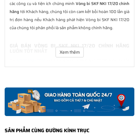
các công cụ và tiện ích chứng minh
Vòng bi SKF NKI 17/20 chính
hãng
tới Khách hàng, chúng tôi còn cam kết bồi hoàn 100 lần giá
trị đơn hàng nếu Khách hàng phát hiện Vòng bi SKF NKI 17/20
của chúng tôi phân phối là sản phẩm không chính hãng.
GIÁ BÁN VÒNG BI SKF NKI 17/20 CHÍNH HÃNG
LUÔN TỐT NHẤT
Xem thêm
Tại
NGOCANH.COM
giá bán Vòng bi SKF NKI 17/20 luôn là tốt
nhất với nhiều ưu đãi kèm theo và các dịch vụ hẫu mãi sau bán
hàng. Chúng tôi cam kết luôn đồng hành cùng Khách hàng
trong suốt quá trình sử dụng các sản phẩm SKF chính hãng.
CHẾ ĐỘ BẢO HÀNH VÒNG BI SKF NKI 17/20 CHÍNH
HÃNG
Tất cả các sản phẩm SKF chính hãng do
SKF Ngọc Anh
phân
phối đều được bảo hành chính hãng theo đúng tiêu chuẩn bảo
SẢN PHẨM CÙNG ĐƯỜNG KÍNH TRỤC
hành của nhà sản xuất.