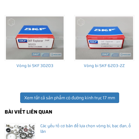
THÔNG TIN HỮU ÍCH
•
Vòng bi SKF chính hãng, Những lưu ý cơ bản trước khi mua hàng
•
Xuất xứ vòng bi SKF chính hãng ở đâu?
•
Chất lượng vòng bi SKF chính hãng
Vòng bi SKF 30203
Vòng bi SKF 6203-2Z
Xem tất cả sản phẩm có đường kính trục 17 mm
BÀI VIẾT LIÊN QUAN
Các yếu tố cơ bản để lựa chọn vòng bi, bạc đạn, ổ
lăn