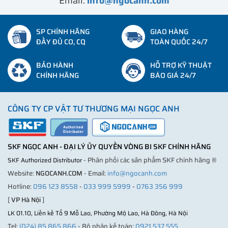
Email:
info@ngocanh.com
SP CHÍNH HÃNG
GIAO HÀNG
ĐẦY ĐỦ CO, CQ
TOÀN QUỐC 24/7
BẢO HÀNH
HỖ TRỢ KỸ THUẬT
CHÍNH HÃNG
BÁO GIÁ 24/7
CÔNG TY CP VẬT TƯ THƯƠNG MẠI NGỌC ANH
SKF NGỌC ANH - ĐẠI LÝ ỦY QUYỀN VÒNG BI SKF CHÍNH HÃNG
- Phân phối các sản phẩm SKF chính hãng ®
SKF Authorized Distributor
Website:
NGOCANH.COM
- Email:
info@ngocanh.com
Hotline:
096 123 8558
-
033 999 5999
-
0763 356 999
[
VP Hà Nội
]
LK 01.10, Liền kề Tổ 9 Mỗ Lao, Phường Mộ Lao, Hà Đông, Hà Nội
Tel:
(024) 85 865 866
- Bộ phận kế toán:
0921 537 555