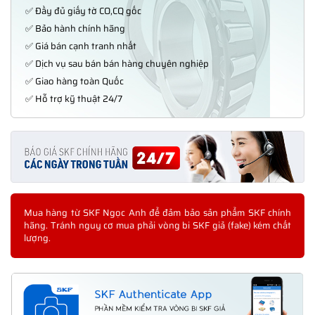
✅ Đầy đủ giấy tờ CO,CQ gốc
✅ Bảo hành chính hãng
✅ Giá bán cạnh tranh nhất
✅ Dịch vụ sau bán bán hàng chuyên nghiệp
✅ Giao hàng toàn Quốc
✅ Hỗ trợ kỹ thuật 24/7
Mua hàng từ SKF Ngọc Anh để đảm bảo sản phẩm SKF chính
hãng. Tránh nguy cơ mua phải vòng bi SKF giả (fake) kém chất
lượng.