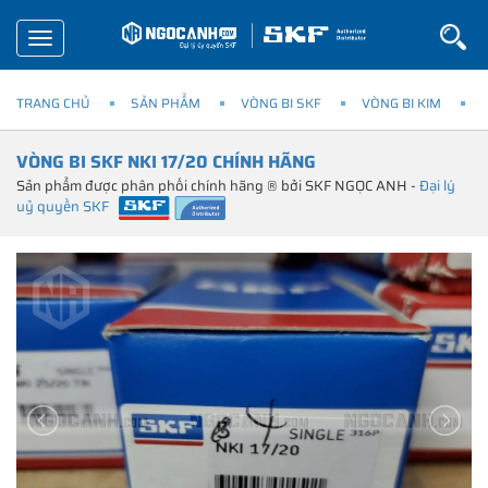
Toggle
navigation
TRANG CHỦ
SẢN PHẨM
VÒNG BI SKF
VÒNG BI KIM
VÒNG BI SKF NKI 17/20 CHÍNH HÃNG
Sản phẩm được phân phối chính hãng ® bởi SKF NGỌC ANH -
Đại lý
uỷ quyền SKF