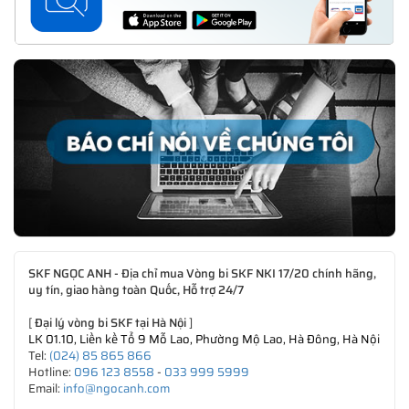
SKF NGỌC ANH - Địa chỉ mua Vòng bi SKF NKI 17/20 chính hãng,
uy tín, giao hàng toàn Quốc, Hỗ trợ 24/7
[
Đại lý vòng bi SKF tại Hà Nội
]
LK 01.10, Liền kề Tổ 9 Mỗ Lao, Phường Mộ Lao, Hà Đông, Hà Nội
Tel:
(024) 85 865 866
Hotline:
096 123 8558
-
033 999 5999
Email:
info@ngocanh.com