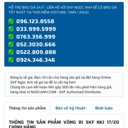
HỖ TRỢ BÁO GIÁ 24/7 - LIÊN HỆ VỚI SKF NGỌC ANH ĐỂ CÓ BÁO GIÁ
TỐT NHẤT TẠI THỜI ĐIỂM (HOTLINE / SMS / ZALO)
096.123.8558
033.999.5999
0763.356.999
052.3030.666
0522.809.888
0924.346.346
Đừng lo về giá. Bạn chỉ cần cho hàng vào giỏ và đặt hàng Online.
SKF Ngọc Anh sẽ gọi lại để tư vấn kỹ hơn!
Chúng tôi cam kết hoàn tiền gấp 500 lần nếu phát hiện hàng giả,
hàng nhái từ NGOCANH.COM - SKF Authorized Distributor.
Thông tin sản phẩm
Bản vẽ kỹ thuật
Bình luận
THÔNG TIN SẢN PHẨM VÒNG BI SKF NKI 17/20
CHÍNH HÃNG