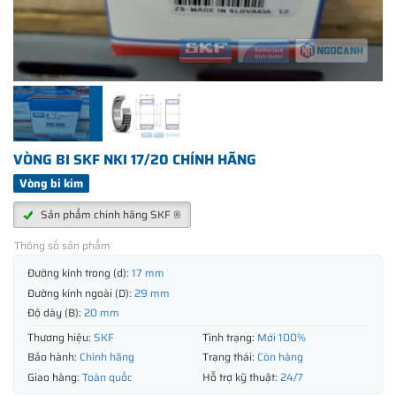
VÒNG BI SKF NKI 17/20 CHÍNH HÃNG
Vòng bi kim
Sản phẩm chính hãng SKF ®
Thông số sản phẩm
Đường kính trong (d):
17 mm
Đường kính ngoài (D):
29 mm
Độ dày (B):
20 mm
Thương hiệu:
SKF
Tình trạng:
Mới 100%
Bảo hành:
Chính hãng
Trạng thái:
Còn hàng
Giao hàng:
Toàn quốc
Hỗ trợ kỹ thuật:
24/7