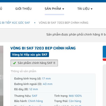
HỦ
GIỚI THIỆU
SẢN PHẨM
TÀI LIỆU
 BI TIẾP XÚC GÓC SKF
VÒNG BI SKF 7203 BEP CHÍNH HÃNG
Sản phẩm được phân phối chính hãng ® 
VÒNG BI SKF 7203 BEP CHÍNH HÃNG
Vòng bi tiếp xúc góc SKF
Sản phẩm chính hãng SKF ®
Thông số sản phẩm
Đường kính trong (d):
17 mm
Đường kính ngoài (D):
40 mm
Độ dày (B):
12 mm
Thương hiệu:
SKF
Tình trạng:
Mới 100%
Bảo hành:
Chính hãng
Trạng thái:
Còn hàng