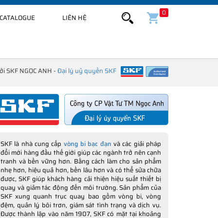
0
CATALOGUE
LIÊN HỆ
bởi SKF NGỌC ANH -
Đại lý uỷ quyền SKF
SKF là nhà cung cấp
vòng bi bạc đạn
và các giải pháp
đổi mới hàng đầu thế giới giúp các ngành trở nên cạnh
tranh và bền vững hơn. Bằng cách làm cho sản phẩm
nhẹ hơn, hiệu quả hơn, bền lâu hơn và có thể sửa chữa
được, SKF giúp khách hàng cải thiện hiệu suất thiết bị
quay và giảm tác động đến môi trường. Sản phẩm của
SKF xung quanh trục quay bao gồm vòng bi, vòng
đệm, quản lý bôi trơn, giám sát tình trạng và dịch vụ.
Được thành lập vào năm 1907, SKF có mặt tại khoảng