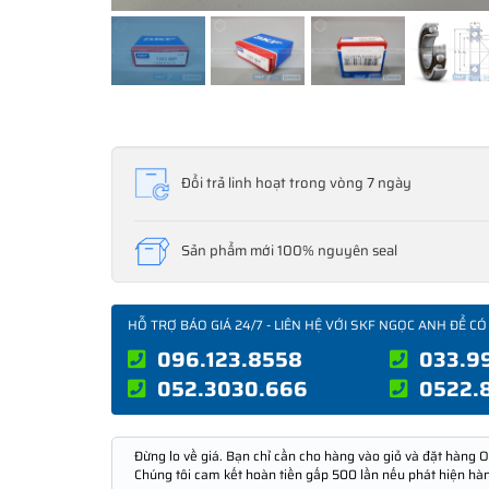
Đổi trả linh hoạt trong vòng 7 ngày
Sản phẩm mới 100% nguyên seal
HỖ TRỢ BÁO GIÁ 24/7 - LIÊN HỆ VỚI SKF NGỌC ANH ĐỂ CÓ
096.123.8558
033.9
052.3030.666
0522.
Đừng lo về giá. Bạn chỉ cần cho hàng vào giỏ và đặt hàng O
Chúng tôi cam kết hoàn tiền gấp 500 lần nếu phát hiện hà