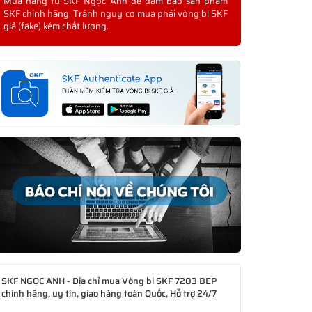
Mua hàng từ SKF Ngọc Anh để đảm bảo sản phẩm
SKF chính hãng. Tránh nguy cơ mua phải vòng bi SKF
giả (fake) kém chất lượng.
SKF NGỌC ANH - Địa chỉ mua Vòng bi SKF 7203 BEP
chính hãng, uy tín, giao hàng toàn Quốc, Hỗ trợ 24/7