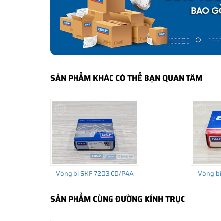
bảo hành của nhà sản xuất.
CÁCH NHẬN BIẾT VÀ PHÂN BIỆT VÒNG BI S
Mua hàng tại các đại lý ủy quyền của SKF để yên tâm 
và phân biệt các sản phẩm SKF chính hãng bằng các các
✅
Những cách phân biệt vòng bi SKF giả bằng mắt thường
SẢN PHẨM KHÁC CÓ THỂ BẠN QUAN TÂM
✅
SKF Authenticate, Phần mềm kiểm tra vòng bi SKF giả
✅
Cảnh báo của chuyên gia SKF về vòng bi SKF giả
Vòng bi SKF 7203 CD/P4A
Vòng b
SẢN PHẨM CÙNG ĐƯỜNG KÍNH TRỤC