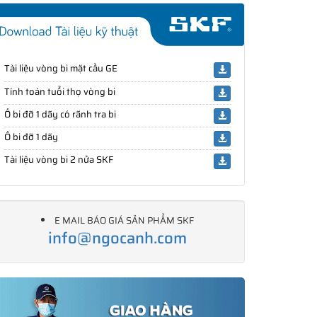
Tài liệu vòng bi mặt cầu GE
Tính toán tuổi thọ vòng bi
Ổ bi đỡ 1 dãy có rãnh tra bi
Ổ bi đỡ 1 dãy
Tài liệu vòng bi 2 nửa SKF
E MAIL BÁO GIÁ SẢN PHẨM SKF
info@ngocanh.com