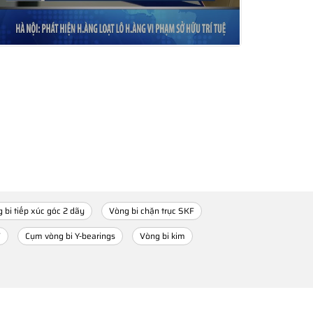
 bi tiếp xúc góc 2 dãy
Vòng bi chặn trục SKF
F
Cụm vòng bi Y-bearings
Vòng bi kim