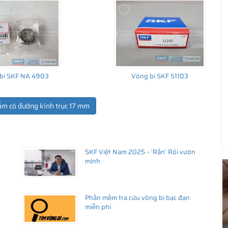
bi SKF NA 4903
Vòng bi SKF 51103
ẩm có đường kính trục 17 mm
SKF Việt Nam 2025 – ‘Rắn’ Rỏi vươn
ua hàng
mình
Phần mềm tra cứu vòng bi bạc đạn
miễn phí