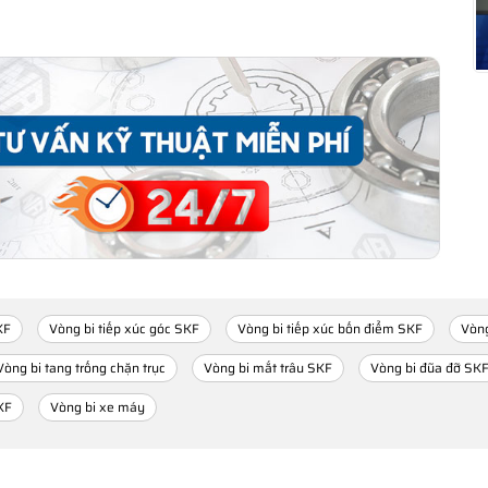
KF
Vòng bi tiếp xúc góc SKF
Vòng bi tiếp xúc bốn điểm SKF
Vòng
Vòng bi tang trống chặn trục
Vòng bi mắt trâu SKF
Vòng bi đũa đỡ SK
KF
Vòng bi xe máy