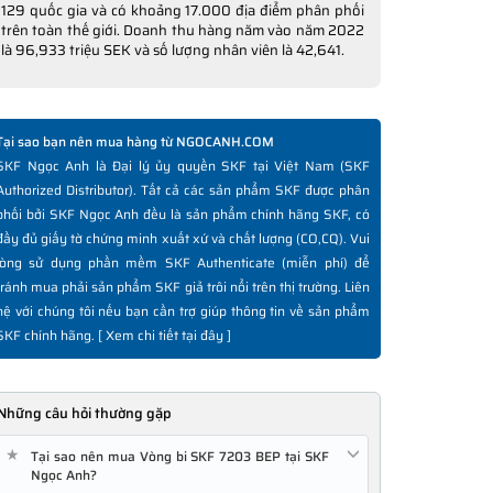
129 quốc gia và có khoảng 17.000 địa điểm phân phối
trên toàn thế giới. Doanh thu hàng năm vào năm 2022
là 96,933 triệu SEK và số lượng nhân viên là 42,641.
Tại sao bạn nên mua hàng từ NGOCANH.COM
SKF Ngọc Anh là Đại lý ủy quyền SKF tại Việt Nam (SKF
Authorized Distributor). Tất cả các sản phẩm SKF được phân
phối bởi SKF Ngọc Anh đều là sản phẩm chính hãng SKF, có
đầy đủ giấy tờ chứng minh xuất xứ và chất lượng (CO,CQ). Vui
lòng sử dụng phần mềm SKF Authenticate (miễn phí) để
tránh mua phải sản phẩm SKF giả trôi nổi trên thị trường. Liên
hệ với chúng tôi nếu bạn cần trợ giúp thông tin về sản phẩm
SKF chính hãng. [
Xem chi tiết tại đây
]
Những câu hỏi thường gặp
★
Tại sao nên mua Vòng bi SKF 7203 BEP tại SKF
Ngọc Anh?