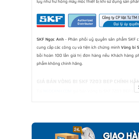
lụy như hư hỏng máy móc thiết bị khi sử dụng sản phẩm
SKF Ngọc Anh
- Phân phối uỷ quyền sản phẩm SKF ch
cung cấp các công cụ và tiện ích chứng minh
Vòng bi 
bồi hoàn 100 lần giá trị đơn hàng nếu Khách hàng p
phẩm không chính hãng.
GIÁ BÁN VÒNG BI SKF 7203 BEP CHÍNH HÃ
Tại
NGOCANH.COM
giá bán Vòng bi SKF 7203 BEP luôn l
bán hàng. Chúng tôi cam kết luôn đồng hành cùng Kh
hãng.
CHẾ ĐỘ BẢO HÀNH VÒNG BI SKF 7203 BEP
Tất cả các sản phẩm SKF chính hãng do
SKF Ngọc Anh