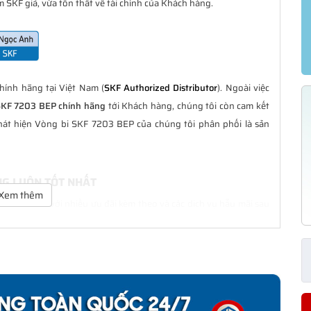
 SKF giả, vừa tổn thất về tài chính của Khách hàng.
ính hãng tại Việt Nam (
SKF Authorized Distributor
). Ngoài việc
SKF 7203 BEP chính hãng
tới Khách hàng, chúng tôi còn cam kết
hát hiện Vòng bi SKF 7203 BEP của chúng tôi phân phối là sản
NG LUÔN TỐT NHẤT
Xem thêm
à tốt nhất với nhiều ưu đãi kèm theo và các dịch vụ hẫu mãi sau
ách hàng trong suốt quá trình sử dụng các sản phẩm SKF chính
 CHÍNH HÃNG
phân phối đều được bảo hành chính hãng theo đúng tiêu chuẩn