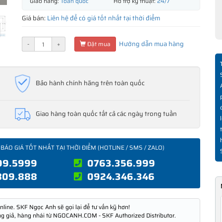
Giao hàng:
Toàn quốc
Hỗ trợ kỹ thuật:
24/7
Giá bán:
Liên hệ để có giá tốt nhất tại thời điểm
Hướng dẫn mua hàng
-
+
Đặt mua
Bảo hành chính hãng trên toàn quốc
Giao hàng toàn quốc tất cả các ngày trong tuần
 BÁO GIÁ TỐT NHẤT TẠI THỜI ĐIỂM (HOTLINE / SMS / ZALO)
99.5999
0763.356.999
809.888
0924.346.346
nline. SKF Ngọc Anh sẽ gọi lại để tư vấn kỹ hơn!
ng giả, hàng nhái từ NGOCANH.COM - SKF Authorized Distributor.