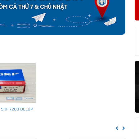
KF 7203 BEP CHÍNH HÃNG
về nguồn gốc của sản phẩm. Ngoài ra bạn cũng có thể tự kiểm tra
h sau:
i SKF 7203 BECBP
Previous
Next