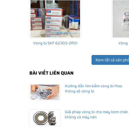
Vòng bi SKF 62303-2RS1
Vòng 
Xem tất cả sản ph
BÀI VIẾT LIÊN QUAN
THÔNG TIN HỮU ÍCH
Hướng dẫn tìm kiếm vòng bi theo
•
Vòng bi SKF chính hãng, Những lưu ý cơ bản trước khi m
thông số vòng bi
•
Xuất xứ vòng bi SKF chính hãng ở đâu?
•
Chất lượng vòng bi SKF chính hãng
Giải pháp vòng bi cho máy bơm chân
không và máy nén