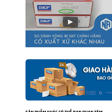
Tại sao nên mua vòng bi SKF 620
NGOCANH.COM là
Đại lý uỷ quyền của SKF tại Việt Na
đều là sản phẩm chính hãng. Chúng tôi có đầy đủ tính 
tiền gấp 500 lần giá trị đơn hàng
nếu Khách hàng phát 