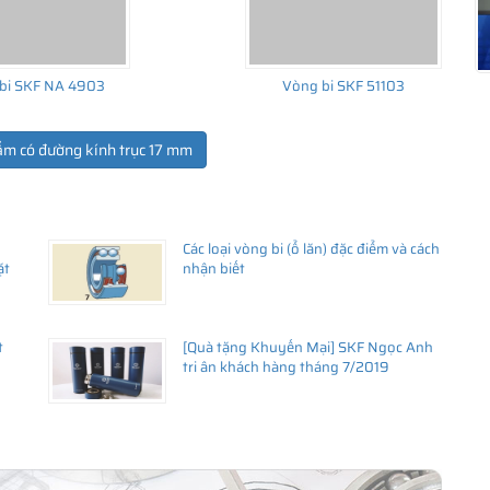
bi SKF NA 4903
Vòng bi SKF 51103
ẩm có đường kính trục 17 mm
Các loại vòng bi (ổ lăn) đặc điểm và cách
ặt
nhận biết
t
[Quà tặng Khuyến Mại] SKF Ngọc Anh
tri ân khách hàng tháng 7/2019
mỡ bằng thép (Ký hiệu 2Z)
hiêu chủng loại?