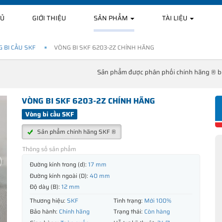
HỦ
GIỚI THIỆU
SẢN PHẨM
TÀI LIỆU
 BI CẦU SKF
VÒNG BI SKF 6203-2Z CHÍNH HÃNG
Sản phẩm được phân phối chính hãng ® 
VÒNG BI SKF 6203-2Z CHÍNH HÃNG
Vòng bi cầu SKF
Sản phẩm chính hãng SKF ®
Thông số sản phẩm
Đường kính trong (d):
17 mm
Đường kính ngoài (D):
40 mm
Độ dày (B):
12 mm
Thương hiệu:
SKF
Tình trạng:
Mới 100%
Bảo hành:
Chính hãng
Trạng thái:
Còn hàng