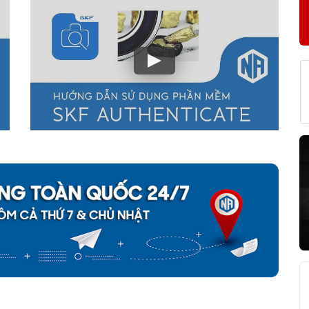
3-2Z tại NGOCANH.COM?
m
. Tất cả các sản phẩm vòng bi bạc đạn SKF được chúng tôi bán ra
pháp lý của một Đại lý uỷ quyền SKF tại Việt Nam và cam kết
đền
hiện ra hàng giả, hàng nhái SKF từ hệ thống của NGOCANH.COM