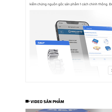
kiểm chứng nguồn gốc sản phẩm 1 cách chính thống. Đó 
VIDEO SẢN PHẨM
SKF Authenticate
- Phần mềm kiểm tra vòng bi SKF giả 