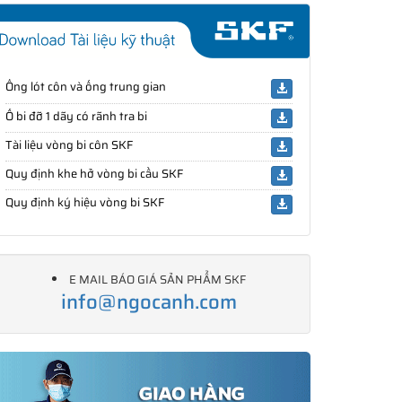
Ống lót côn và ống trung gian
Ổ bi đỡ 1 dãy có rãnh tra bi
Tài liệu vòng bi côn SKF
Quy định khe hở vòng bi cầu SKF
Quy định ký hiệu vòng bi SKF
E MAIL BÁO GIÁ SẢN PHẨM SKF
info@ngocanh.com