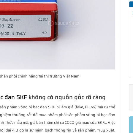
hân phối chính hãng tại thị trường Việt Nam
ạc đạn SKF
không có nguồn gốc rõ ràng
sản phẩm vòng bi bạc đạn SKF bị làm giả (fake, F1...vv) mà cụ thể
nghiệm thường rất dễ mua nhầm phải sản phẩm vòng bi bạc đạn
hình thức mẫu mã, giá bán thậm chí cả COCQ giả mạo của SKF... Việc
ời đại 4.0 đó là sự minh bạch thông tin về sản phẩm, truy xuất,