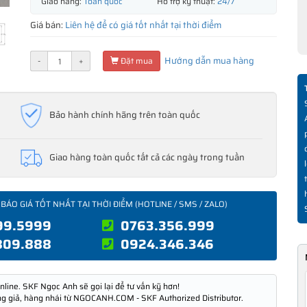
Giao hàng:
Toàn quốc
Hỗ trợ kỹ thuật:
24/7
Giá bán:
Liên hệ để có giá tốt nhất tại thời điểm
Hướng dẫn mua hàng
-
+
Đặt mua
Bảo hành chính hãng trên toàn quốc
Giao hàng toàn quốc tất cả các ngày trong tuần
 BÁO GIÁ TỐT NHẤT TẠI THỜI ĐIỂM (HOTLINE / SMS / ZALO)
99.5999
0763.356.999
809.888
0924.346.346
nline. SKF Ngọc Anh sẽ gọi lại để tư vấn kỹ hơn!
ng giả, hàng nhái từ NGOCANH.COM - SKF Authorized Distributor.