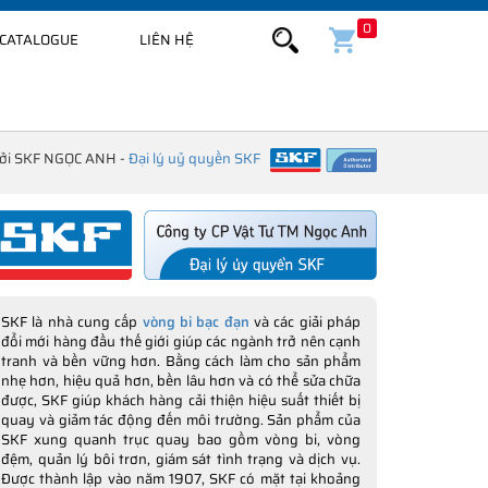
0
CATALOGUE
LIÊN HỆ
bởi SKF NGỌC ANH -
Đại lý uỷ quyền SKF
SKF là nhà cung cấp
vòng bi bạc đạn
và các giải pháp
đổi mới hàng đầu thế giới giúp các ngành trở nên cạnh
tranh và bền vững hơn. Bằng cách làm cho sản phẩm
nhẹ hơn, hiệu quả hơn, bền lâu hơn và có thể sửa chữa
được, SKF giúp khách hàng cải thiện hiệu suất thiết bị
quay và giảm tác động đến môi trường. Sản phẩm của
SKF xung quanh trục quay bao gồm vòng bi, vòng
đệm, quản lý bôi trơn, giám sát tình trạng và dịch vụ.
Được thành lập vào năm 1907, SKF có mặt tại khoảng