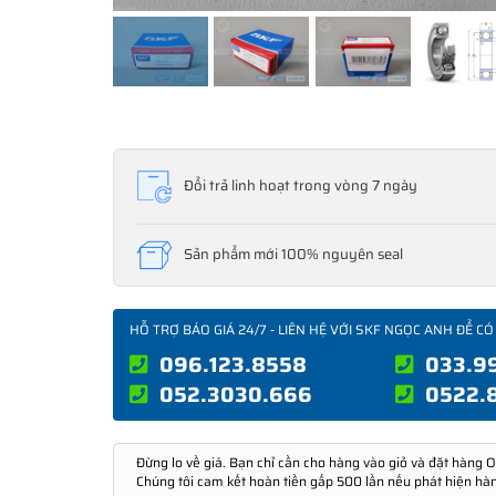
Đổi trả linh hoạt trong vòng 7 ngày
Sản phẩm mới 100% nguyên seal
HỖ TRỢ BÁO GIÁ 24/7 - LIÊN HỆ VỚI SKF NGỌC ANH ĐỂ CÓ
096.123.8558
033.9
052.3030.666
0522.
Đừng lo về giá. Bạn chỉ cần cho hàng vào giỏ và đặt hàng O
Chúng tôi cam kết hoàn tiền gấp 500 lần nếu phát hiện hà