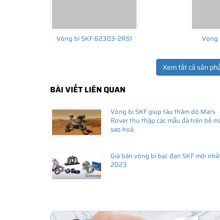
Vòng bi SKF 62303-2RS1
Vòng 
Xem tất cả sản ph
BÀI VIẾT LIÊN QUAN
Vòng bi SKF giúp tàu thăm dò Mars
Rover thu thập các mẫu đá trên bề m
sao hoả
Giá bán vòng bi bạc đạn SKF mới nhấ
2023
Vòng bi SKF 6203-2Z có cấu tạo sử dụng 2 phớt chắn 
Vòng bi bạc đạn 6203 SKF có bao n