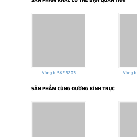
SẢN PHẨM KHÁC CÓ THỂ BẠN QUAN TÂM
Vòng bi bạc đạn SKF do NGOCANH.COM phân phối đề
Vòng bi SKF 6203
Vòng b
CO,CQ gốc do SKF Việt Nam xác nhận. Nên khách hàn
chính hãng.
SẢN PHẨM CÙNG ĐƯỜNG KÍNH TRỤC