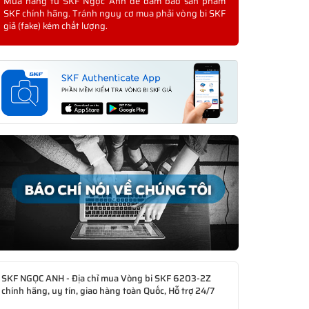
Mua hàng từ SKF Ngọc Anh để đảm bảo sản phẩm
SKF chính hãng. Tránh nguy cơ mua phải vòng bi SKF
giả (fake) kém chất lượng.
SKF NGỌC ANH - Địa chỉ mua Vòng bi SKF 6203-2Z
chính hãng, uy tín, giao hàng toàn Quốc, Hỗ trợ 24/7