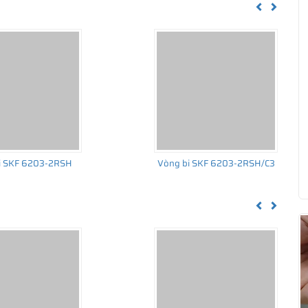
Previous
Next
u được bảo hành chính hãng SKF Việt Nam, sản phẩm đầy đủ
i SKF 6203-2RSH
Vòng bi SKF 6203-2RSH/C3
g hoàn toàn yên tâm về chất lượng và nguồn gốc sản phẩm SKF
Previous
Next