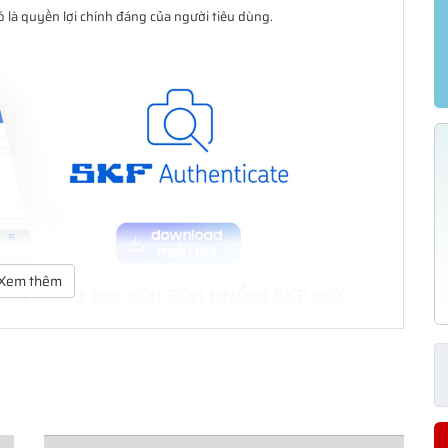
là quyền lợi chính đáng của người tiêu dùng.
Xem thêm
trên nền tảng iOS và Andorid do SKF phát hành.