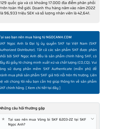
129 quốc gia và có khoảng 17.000 địa điểm phân phối
trên toàn thế giới. Doanh thu hàng năm vào năm 2022
là 96,933 triệu SEK và số lượng nhân viên là 42,641.
Tại sao bạn nên mua hàng từ NGOCANH.COM
SKF Ngọc Anh là Đại lý ủy quyền SKF tại Việt Nam (SKF
Authorized Distributor). Tất cả các sản phẩm SKF được phân
phối bởi SKF Ngọc Anh đều là sản phẩm chính hãng SKF, có
đầy đủ giấy tờ chứng minh xuất xứ và chất lượng (CO,CQ). Vui
lòng sử dụng phần mềm SKF Authenticate (miễn phí) để
tránh mua phải sản phẩm SKF giả trôi nổi trên thị trường. Liên
hệ với chúng tôi nếu bạn cần trợ giúp thông tin về sản phẩm
SKF chính hãng. [
Xem chi tiết tại đây
]
Những câu hỏi thường gặp
★
Tại sao nên mua Vòng bi SKF 6203-2Z tại SKF
Ngọc Anh?