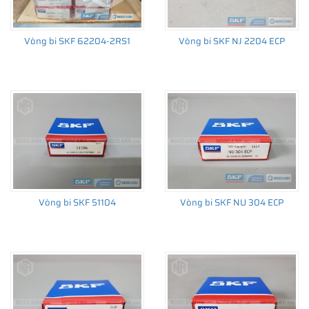
Vòng bi SKF 62204-2RS1
Vòng bi SKF NJ 2204 ECP
THÔNG TIN HỮU ÍCH
•
Vòng bi SKF chính hãng, Những lưu ý cơ bản trước khi mua hàng
•
Xuất xứ vòng bi SKF chính hãng ở đâu?
•
Chất lượng vòng bi SKF chính hãng
Vòng bi SKF 51104
Vòng bi SKF NU 304 ECP