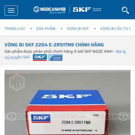
Toggle
navigation
TRANG CHỦ
SẢN PHẨM
VÒNG BI SKF
VÒNG BI CẦU TỰ LỰ
VÒNG BI SKF 2204 E-2RS1TN9 CHÍNH HÃNG
Sản phẩm được phân phối chính hãng ® bởi SKF NGỌC ANH -
Đại lý
uỷ quyền SKF