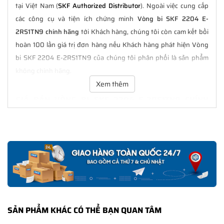
tại Việt Nam (
SKF Authorized Distributor
). Ngoài việc cung cấp
các công cụ và tiện ích chứng minh
Vòng bi SKF 2204 E-
2RS1TN9 chính hãng
tới Khách hàng, chúng tôi còn cam kết bồi
hoàn 100 lần giá trị đơn hàng nếu Khách hàng phát hiện Vòng
bi SKF 2204 E-2RS1TN9 của chúng tôi phân phối là sản phẩm
không chính hãng.
Xem thêm
GIÁ BÁN VÒNG BI SKF 2204 E-2RS1TN9 CHÍNH
HÃNG LUÔN TỐT NHẤT
Tại
NGOCANH.COM
giá bán Vòng bi SKF 2204 E-2RS1TN9 luôn
là tốt nhất với nhiều ưu đãi kèm theo và các dịch vụ hẫu mãi sau
bán hàng. Chúng tôi cam kết luôn đồng hành cùng Khách hàng
trong suốt quá trình sử dụng các sản phẩm SKF chính hãng.
CHẾ ĐỘ BẢO HÀNH VÒNG BI SKF 2204 E-2RS1TN9
CHÍNH HÃNG
SẢN PHẨM KHÁC CÓ THỂ BẠN QUAN TÂM
Tất cả các sản phẩm SKF chính hãng do
SKF Ngọc Anh
phân