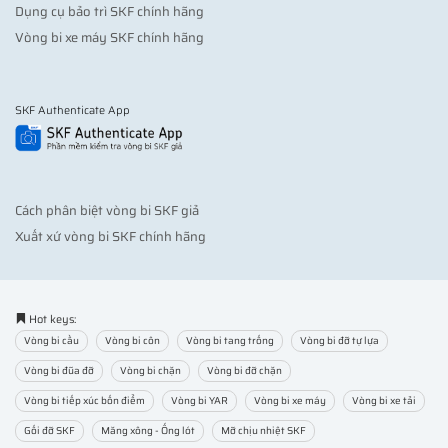
Dụng cụ bảo trì SKF chính hãng
Vòng bi xe máy SKF chính hãng
SKF Authenticate App
Cách phân biệt vòng bi SKF giả
Xuất xứ vòng bi SKF chính hãng
Hot keys:
Vòng bi cầu
Vòng bi côn
Vòng bi tang trống
Vòng bi đỡ tự lựa
Vòng bi đũa đỡ
Vòng bi chặn
Vòng bi đỡ chặn
Vòng bi tiếp xúc bốn điểm
Vòng bi YAR
Vòng bi xe máy
Vòng bi xe tải
Gối đỡ SKF
Măng xông - Ống lót
Mỡ chịu nhiệt SKF