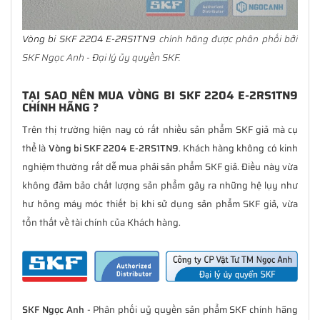
Vòng bi SKF 2204 E-2RS1TN9
chính hãng được phân phối bởi
SKF Ngọc Anh - Đại lý ủy quyền SKF.
TẠI SAO NÊN MUA VÒNG BI SKF 2204 E-2RS1TN9
CHÍNH HÃNG ?
Trên thị trường hiện nay có rất nhiều sản phẩm SKF giả mà cụ
thể là
Vòng bi SKF 2204 E-2RS1TN9
. Khách hàng không có kinh
nghiệm thường rất dễ mua phải sản phẩm SKF giả. Điều này vừa
không đảm bảo chất lượng sản phẩm gây ra những hệ lụy như
hư hỏng máy móc thiết bị khi sử dụng sản phẩm SKF giả, vừa
tổn thất về tài chính của Khách hàng.
SKF Ngọc Anh
- Phân phối uỷ quyền sản phẩm SKF chính hãng