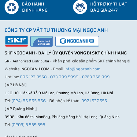
BẢO HÀNH
HỖ TRỢ KỸ THUẬT
CHÍNH HÃNG
BÁO GIÁ 24/7
CÔNG TY CP VẬT TƯ THƯƠNG MẠI NGỌC ANH
SKF NGỌC ANH - ĐẠI LÝ ỦY QUYỀN VÒNG BI SKF CHÍNH HÃNG
- Phân phối các sản phẩm SKF chính hãng ®
SKF Authorized Distributor
Website:
NGOCANH.COM
- Email:
info@ngocanh.com
Hotline:
096 123 8558
-
033 999 5999
-
0763 356 999
[
VP Hà Nội
]
LK 01.10, Liền kề Tổ 9 Mỗ Lao, Phường Mộ Lao, Hà Đông, Hà Nội
Tel:
(024) 85 865 866
- Bộ phận kế toán:
0921 537 555
[
VP Quảng Ninh
]
D908 - Khu đô thị MonBay, Phường Hồng Hải, Hạ Long, Quảng Ninh
Tel:
(0203) 6 559 395