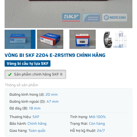
VÒNG BI SKF 2204 E-2RS1TN9 CHÍNH HÃNG
Vòng bi cầu tự lựa SKF
Sản phẩm chính hãng SKF ®
Thông số sản phẩm
Đường kính trong (d):
20 mm
Đường kính ngoài (D):
47 mm
Độ dày (B):
18 mm
Thương hiệu:
SKF
Tình trạng:
Mới 100%
Bảo hành:
Chính hãng
Trạng thái:
Còn hàng
Giao hàng:
Toàn quốc
Hỗ trợ kỹ thuật:
24/7