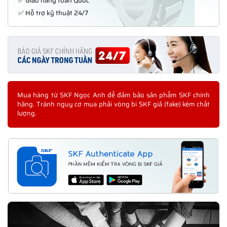
✅ Giao hàng toàn Quốc
✅ Hỗ trợ kỹ thuật 24/7
Mua hàng từ SKF Ngọc Anh để đảm bảo sản phẩm SKF chính
hãng. Tránh nguy cơ mua phải vòng bi SKF giả (fake) kém chất
lượng.