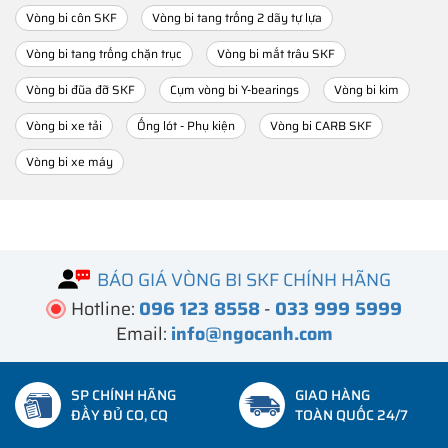
Vòng bi côn SKF
Vòng bi tang trống 2 dãy tự lựa
Vòng bi tang trống chặn trục
Vòng bi mắt trâu SKF
Vòng bi đũa đỡ SKF
Cụm vòng bi Y-bearings
Vòng bi kim
Vòng bi xe tải
Ống lót - Phụ kiện
Vòng bi CARB SKF
Vòng bi xe máy
BÁO GIÁ VÒNG BI SKF CHÍNH HÃNG
Hotline:
096 123 8558
-
033 999 5999
Email:
info@ngocanh.com
SP CHÍNH HÃNG
GIAO HÀNG
ĐẦY ĐỦ CO, CQ
TOÀN QUỐC 24/7