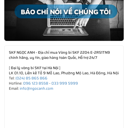
SKF NGỌC ANH - Địa chỉ mua Vòng bi SKF 2204 E-2RS1TN9
chính hãng, uy tín, giao hàng toàn Quốc, Hỗ trợ 24/7
[
Đại lý vòng bi SKF tại Hà Nội
]
LK 01.10, Liền kề Tổ 9 Mỗ Lao, Phường Mộ Lao, Hà Đông, Hà Nội
Tel:
(024) 85 865 866
Hotline:
096 123 8558
-
033 999 5999
Email:
info@ngocanh.com