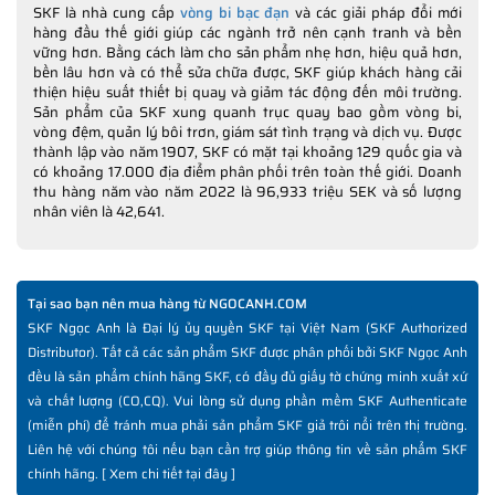
SKF là nhà cung cấp
vòng bi bạc đạn
và các giải pháp đổi mới
hàng đầu thế giới giúp các ngành trở nên cạnh tranh và bền
vững hơn. Bằng cách làm cho sản phẩm nhẹ hơn, hiệu quả hơn,
bền lâu hơn và có thể sửa chữa được, SKF giúp khách hàng cải
thiện hiệu suất thiết bị quay và giảm tác động đến môi trường.
Sản phẩm của SKF xung quanh trục quay bao gồm vòng bi,
vòng đệm, quản lý bôi trơn, giám sát tình trạng và dịch vụ. Được
thành lập vào năm 1907, SKF có mặt tại khoảng 129 quốc gia và
có khoảng 17.000 địa điểm phân phối trên toàn thế giới. Doanh
thu hàng năm vào năm 2022 là 96,933 triệu SEK và số lượng
nhân viên là 42,641.
Tại sao bạn nên mua hàng từ NGOCANH.COM
SKF Ngọc Anh là Đại lý ủy quyền SKF tại Việt Nam (SKF Authorized
Distributor). Tất cả các sản phẩm SKF được phân phối bởi SKF Ngọc Anh
đều là sản phẩm chính hãng SKF, có đầy đủ giấy tờ chứng minh xuất xứ
và chất lượng (CO,CQ). Vui lòng sử dụng phần mềm SKF Authenticate
(miễn phí) để tránh mua phải sản phẩm SKF giả trôi nổi trên thị trường.
Liên hệ với chúng tôi nếu bạn cần trợ giúp thông tin về sản phẩm SKF
chính hãng. [
Xem chi tiết tại đây
]