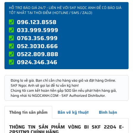
HỖ TRỢ BÁO GIÁ 24/7 - LIÊN HỆ VỚI SKF NGỌC ANH ĐỂ CÓ BÁO GIÁ
TỐT NHẤT TẠI THỜI ĐIỂM (HOTLINE / SMS / ZALO)
096.123.8558
033.999.5999
0763.356.999
052.3030.666
0522.809.888
0924.346.346
Đừng lo về giá. Bạn chỉ cần cho hàng vào giỏ và đặt hàng Online.
SKF Ngọc Anh sẽ gọi lại để tư vấn kỹ hơn!
Chúng tôi cam kết hoàn tiền gấp 500 lần nếu phát hiện hàng giả,
hàng nhái từ NGOCANH.COM - SKF Authorized Distributor.
Thông tin sản phẩm
Bản vẽ kỹ thuật
Bình luận
THÔNG TIN SẢN PHẨM VÒNG BI SKF 2204 E-
2RS1TN9 CHÍNH HÃNG