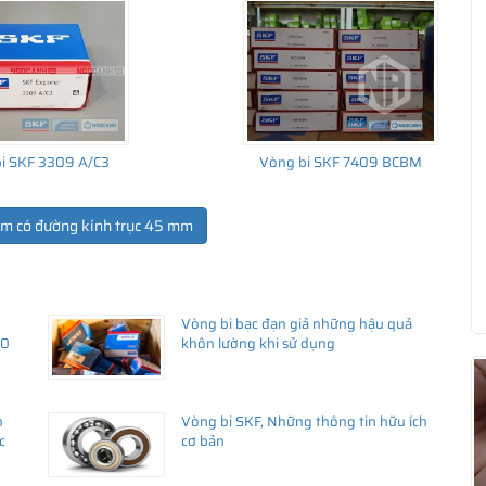
i SKF 3309 A/C3
Vòng bi SKF 7409 BCBM
ẩm có đường kính trục 45 mm
Vòng bi bạc đạn giả những hậu quả
ua hàng
30
khôn lường khi sử dụng
h
Vòng bi SKF, Những thông tin hữu ích
c
cơ bản