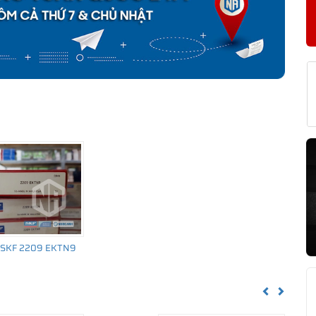
KF 2209 E-2RS1TN9 CHÍNH HÃNG
về nguồn gốc của sản phẩm. Ngoài ra bạn cũng có thể tự kiểm tra
h sau:
i SKF 2209 EKTN9
Previous
Next