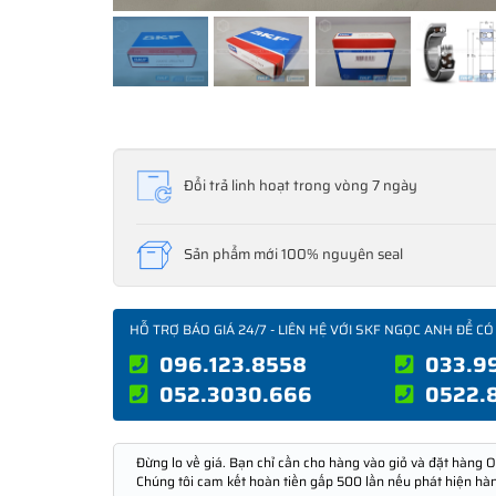
Đổi trả linh hoạt trong vòng 7 ngày
Sản phẩm mới 100% nguyên seal
HỖ TRỢ BÁO GIÁ 24/7 - LIÊN HỆ VỚI SKF NGỌC ANH ĐỂ CÓ
096.123.8558
033.9
052.3030.666
0522.
Đừng lo về giá. Bạn chỉ cần cho hàng vào giỏ và đặt hàng O
Chúng tôi cam kết hoàn tiền gấp 500 lần nếu phát hiện hà