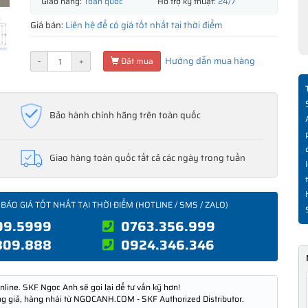
Giao hàng:
Toàn quốc
Hỗ trợ kỹ thuật:
24/7
Giá bán:
Liên hệ để có giá tốt nhất tại thời điểm
Hướng dẫn mua hàng
-
+
Đặt mua
Bảo hành chính hãng trên toàn quốc
Giao hàng toàn quốc tất cả các ngày trong tuần
 BÁO GIÁ TỐT NHẤT TẠI THỜI ĐIỂM (HOTLINE / SMS / ZALO)
99.5999
0763.356.999
809.888
0924.346.346
nline. SKF Ngọc Anh sẽ gọi lại để tư vấn kỹ hơn!
ng giả, hàng nhái từ NGOCANH.COM - SKF Authorized Distributor.