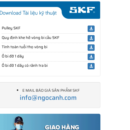
Pulley SKF
Quy định khe hở vòng bi cầu SKF
Tính toán tuổi thọ vòng bi
Ổ bi đỡ 1 dãy
Ổ bi đỡ 1 dãy có rãnh tra bi
E MAIL BÁO GIÁ SẢN PHẨM SKF
info@ngocanh.com