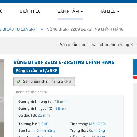
HỦ
GIỚI THIỆU
SẢN PHẨM
TÀI LIỆU
 BI CẦU TỰ LỰA SKF
VÒNG BI SKF 2209 E-2RS1TN9 CHÍNH HÃNG
Sản phẩm được phân phối chính hãng ® 
VÒNG BI SKF 2209 E-2RS1TN9 CHÍNH HÃNG
Vòng bi cầu tự lựa SKF
Sản phẩm chính hãng SKF ®
Thông số sản phẩm
Đường kính trong (d):
45 mm
Đường kính ngoài (D):
85 mm
Độ dày (B):
23 mm
Thương hiệu:
SKF
Tình trạng:
Mới 100%
Bảo hành:
Chính hãng
Trạng thái:
Còn hàng