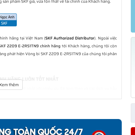
 sản phẩm SKF giả, vừa tổn thất về tài chính của Khách hàng.
ính hãng tại Việt Nam (
SKF Authorized Distributor
). Ngoài việc
SKF 2209 E-2RS1TN9 chính hãng
tới Khách hàng, chúng tôi còn
 hàng phát hiện Vòng bi SKF 2209 E-2RS1TN9 của chúng tôi phân
ÍNH HÃNG LUÔN TỐT NHẤT
Xem thêm
 luôn là tốt nhất với nhiều ưu đãi kèm theo và các dịch vụ hẫu
cùng Khách hàng trong suốt quá trình sử dụng các sản phẩm SKF
RS1TN9 CHÍNH HÃNG
phân phối đều được bảo hành chính hãng theo đúng tiêu chuẩn