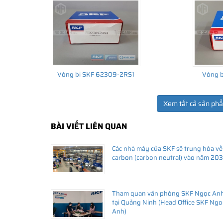
Vòng bi SKF 62309-2RS1
Vòng b
Xem tất cả sản ph
BÀI VIẾT LIÊN QUAN
THÔNG TIN HỮU ÍCH
Các nhà máy của SKF sẽ trung hòa về
•
Vòng bi SKF chính hãng, Những lưu ý cơ bản trước khi m
carbon (carbon neutral) vào năm 20
•
Xuất xứ vòng bi SKF chính hãng ở đâu?
•
Chất lượng vòng bi SKF chính hãng
Tham quan văn phòng SKF Ngọc An
tại Quảng Ninh (Head Office SKF Ngo
Anh)