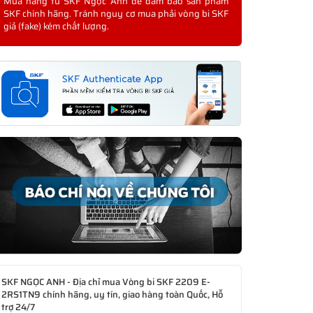
Mua hàng từ SKF Ngọc Anh để đảm bảo sản phẩm
SKF chính hãng. Tránh nguy cơ mua phải vòng bi SKF
giả (fake) kém chất lượng.
SKF NGỌC ANH - Địa chỉ mua Vòng bi SKF 2209 E-
2RS1TN9 chính hãng, uy tín, giao hàng toàn Quốc, Hỗ
trợ 24/7