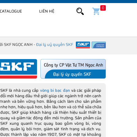
0
CATALOGUE
LIÊN HỆ
bởi SKF NGỌC ANH -
Đại lý uỷ quyền SKF
SKF là nhà cung cấp
vòng bi bạc đạn
và các giải pháp
đổi mới hàng đầu thế giới giúp các ngành trở nên cạnh
tranh và bền vững hơn. Bằng cách làm cho sản phẩm
nhẹ hơn, hiệu quả hơn, bền lâu hơn và có thể sửa chữa
được, SKF giúp khách hàng cải thiện hiệu suất thiết bị
quay và giảm tác động đến môi trường. Sản phẩm của
SKF xung quanh trục quay bao gồm vòng bi, vòng
đệm, quản lý bôi trơn, giám sát tình trạng và dịch vụ.
Được thành lập vào năm 1907, SKF có mặt tại khoảng