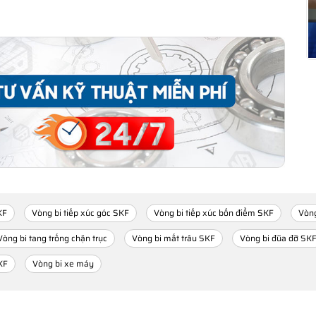
KF
Vòng bi tiếp xúc góc SKF
Vòng bi tiếp xúc bốn điểm SKF
Vòng
Vòng bi tang trống chặn trục
Vòng bi mắt trâu SKF
Vòng bi đũa đỡ SK
KF
Vòng bi xe máy