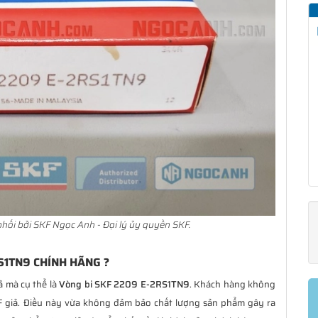
hối bởi SKF Ngọc Anh - Đại lý ủy quyền SKF.
S1TN9 CHÍNH HÃNG ?
ả mà cụ thể là
Vòng bi SKF 2209 E-2RS1TN9
. Khách hàng không
 giả. Điều này vừa không đảm bảo chất lượng sản phẩm gây ra