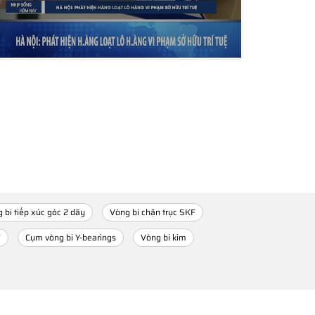
 bi tiếp xúc góc 2 dãy
Vòng bi chặn trục SKF
F
Cụm vòng bi Y-bearings
Vòng bi kim