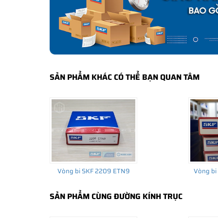
bảo hành của nhà sản xuất.
CÁCH NHẬN BIẾT VÀ PHÂN BIỆT VÒNG BI S
Mua hàng tại các đại lý ủy quyền của SKF để yên tâm 
và phân biệt các sản phẩm SKF chính hãng bằng các các
✅
Những cách phân biệt vòng bi SKF giả bằng mắt thường
SẢN PHẨM KHÁC CÓ THỂ BẠN QUAN TÂM
✅
SKF Authenticate, Phần mềm kiểm tra vòng bi SKF giả
✅
Cảnh báo của chuyên gia SKF về vòng bi SKF giả
Vòng bi SKF 2209 ETN9
Vòng b
SẢN PHẨM CÙNG ĐƯỜNG KÍNH TRỤC