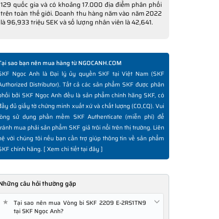
129 quốc gia và có khoảng 17.000 địa điểm phân phối
trên toàn thế giới. Doanh thu hàng năm vào năm 2022
là 96,933 triệu SEK và số lượng nhân viên là 42,641.
Tại sao bạn nên mua hàng từ NGOCANH.COM
SKF Ngọc Anh là Đại lý ủy quyền SKF tại Việt Nam (SKF
Authorized Distributor). Tất cả các sản phẩm SKF được phân
phối bởi SKF Ngọc Anh đều là sản phẩm chính hãng SKF, có
đầy đủ giấy tờ chứng minh xuất xứ và chất lượng (CO,CQ). Vui
lòng sử dụng phần mềm SKF Authenticate (miễn phí) để
tránh mua phải sản phẩm SKF giả trôi nổi trên thị trường. Liên
hệ với chúng tôi nếu bạn cần trợ giúp thông tin về sản phẩm
SKF chính hãng. [
Xem chi tiết tại đây
]
Những câu hỏi thường gặp
★
Tại sao nên mua Vòng bi SKF 2209 E-2RS1TN9
tại SKF Ngọc Anh?