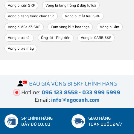
Vòng bi côn SKF
Vòng bi tang trống 2 dãy tự lựa
Vòng bi tang trống chặn trục
Vòng bi mắt trâu SKF
Vòng bi đũa đỡ SKF
Cụm vòng bi Y-bearings
Vòng bi kim
Vòng bi xe tải
Ống lót - Phụ kiện
Vòng bi CARB SKF
Vòng bi xe máy
BÁO GIÁ VÒNG BI SKF CHÍNH HÃNG
Hotline:
096 123 8558
-
033 999 5999
Email:
info@ngocanh.com
SP CHÍNH HÃNG
GIAO HÀNG
ĐẦY ĐỦ CO, CQ
TOÀN QUỐC 24/7