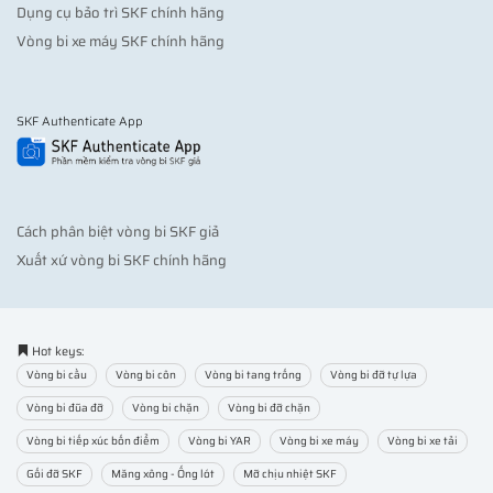
Dụng cụ bảo trì SKF chính hãng
Vòng bi xe máy SKF chính hãng
SKF Authenticate App
Cách phân biệt vòng bi SKF giả
Xuất xứ vòng bi SKF chính hãng
Hot keys:
Vòng bi cầu
Vòng bi côn
Vòng bi tang trống
Vòng bi đỡ tự lựa
Vòng bi đũa đỡ
Vòng bi chặn
Vòng bi đỡ chặn
Vòng bi tiếp xúc bốn điểm
Vòng bi YAR
Vòng bi xe máy
Vòng bi xe tải
Gối đỡ SKF
Măng xông - Ống lót
Mỡ chịu nhiệt SKF