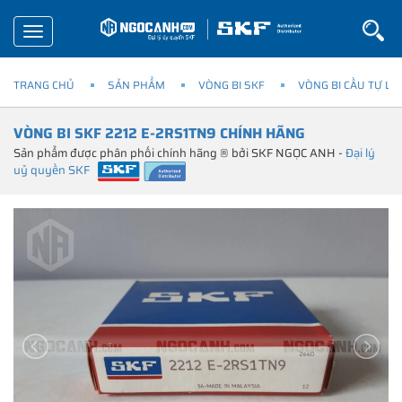
Toggle
navigation
TRANG CHỦ
SẢN PHẨM
VÒNG BI SKF
VÒNG BI CẦU TỰ LỰ
VÒNG BI SKF 2212 E-2RS1TN9 CHÍNH HÃNG
Sản phẩm được phân phối chính hãng ® bởi SKF NGỌC ANH -
Đại lý
uỷ quyền SKF