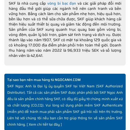
SKF là nhà cung cấp
vòng bi bạc đạn
và các giải pháp đổi mới
hàng đầu thế giới giúp các ngành trở nên cạnh tranh và bền
vững hơn. Bằng cách làm cho sản phẩm nhẹ hơn, hiệu quả hơn,
bền lâu hơn và có thể sửa chữa được, SKF giúp khách hàng cải
thiện hiệu suất thiết bị quay và giảm tác động đến môi trường.
Sản phẩm của SKF xung quanh trục quay bao gồm vòng bi,
vòng đệm, quản lý bôi trơn, giám sát tình trạng và dịch vụ. Được
thành lập vào năm 1907, SKF có mặt tại khoảng 129 quốc gia và
có khoảng 17.000 địa điểm phân phối trên toàn thế giới. Doanh
thu hàng năm vào năm 2022 là 96,933 triệu SEK và số lượng
nhân viên là 42,641.
Tại sao bạn nên mua hàng từ NGOCANH.COM
SKF Ngọc Anh là Đại lý ủy quyền SKF tại Việt Nam (SKF Authorized
Distributor). Tất cả các sản phẩm SKF được phân phối bởi SKF Ngọc Anh
đều là sản phẩm chính hãng SKF, có đầy đủ giấy tờ chứng minh xuất xứ
và chất lượng (CO,CQ). Vui lòng sử dụng phần mềm SKF Authenticate
(miễn phí) để tránh mua phải sản phẩm SKF giả trôi nổi trên thị trường.
Liên hệ với chúng tôi nếu bạn cần trợ giúp thông tin về sản phẩm SKF
chính hãng. [
Xem chi tiết tại đây
]