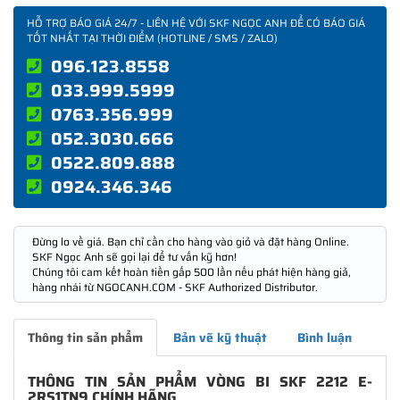
HỖ TRỢ BÁO GIÁ 24/7 - LIÊN HỆ VỚI SKF NGỌC ANH ĐỂ CÓ BÁO GIÁ
TỐT NHẤT TẠI THỜI ĐIỂM (HOTLINE / SMS / ZALO)
096.123.8558
033.999.5999
0763.356.999
052.3030.666
0522.809.888
0924.346.346
Đừng lo về giá. Bạn chỉ cần cho hàng vào giỏ và đặt hàng Online.
SKF Ngọc Anh sẽ gọi lại để tư vấn kỹ hơn!
Chúng tôi cam kết hoàn tiền gấp 500 lần nếu phát hiện hàng giả,
hàng nhái từ NGOCANH.COM - SKF Authorized Distributor.
Thông tin sản phẩm
Bản vẽ kỹ thuật
Bình luận
THÔNG TIN SẢN PHẨM VÒNG BI SKF 2212 E-
2RS1TN9 CHÍNH HÃNG