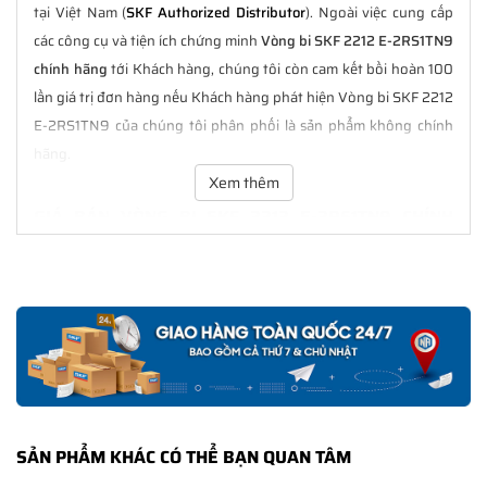
tại Việt Nam (
SKF Authorized Distributor
). Ngoài việc cung cấp
các công cụ và tiện ích chứng minh
Vòng bi SKF 2212 E-2RS1TN9
chính hãng
tới Khách hàng, chúng tôi còn cam kết bồi hoàn 100
lần giá trị đơn hàng nếu Khách hàng phát hiện Vòng bi SKF 2212
E-2RS1TN9 của chúng tôi phân phối là sản phẩm không chính
hãng.
Xem thêm
GIÁ BÁN VÒNG BI SKF 2212 E-2RS1TN9 CHÍNH
HÃNG LUÔN TỐT NHẤT
Tại
NGOCANH.COM
giá bán Vòng bi SKF 2212 E-2RS1TN9 luôn là
tốt nhất với nhiều ưu đãi kèm theo và các dịch vụ hẫu mãi sau
bán hàng. Chúng tôi cam kết luôn đồng hành cùng Khách hàng
trong suốt quá trình sử dụng các sản phẩm SKF chính hãng.
CHẾ ĐỘ BẢO HÀNH VÒNG BI SKF 2212 E-2RS1TN9
CHÍNH HÃNG
SẢN PHẨM KHÁC CÓ THỂ BẠN QUAN TÂM
Tất cả các sản phẩm SKF chính hãng do
SKF Ngọc Anh
phân