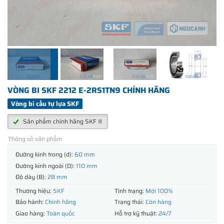
VÒNG BI SKF 2212 E-2RS1TN9 CHÍNH HÃNG
Vòng bi cầu tự lựa SKF
Sản phẩm chính hãng SKF ®
Thông số sản phẩm
Đường kính trong (d):
60 mm
Đường kính ngoài (D):
110 mm
Độ dày (B):
28 mm
Thương hiệu:
SKF
Tình trạng:
Mới 100%
Bảo hành:
Chính hãng
Trạng thái:
Còn hàng
Giao hàng:
Toàn quốc
Hỗ trợ kỹ thuật:
24/7