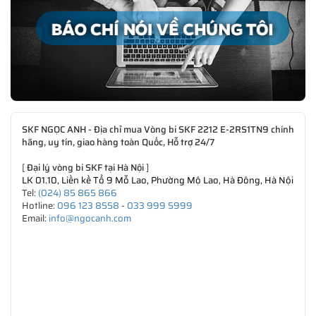
SKF NGỌC ANH - Địa chỉ mua Vòng bi SKF 2212 E-2RS1TN9 chính
hãng, uy tín, giao hàng toàn Quốc, Hỗ trợ 24/7
[
Đại lý vòng bi SKF tại Hà Nội
]
LK 01.10, Liền kề Tổ 9 Mỗ Lao, Phường Mộ Lao, Hà Đông, Hà Nội
Tel:
(024) 85 865 866
Hotline:
096 123 8558
-
033 999 5999
Email:
info@ngocanh.com