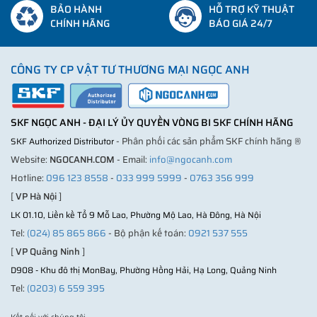
BẢO HÀNH
HỖ TRỢ KỸ THUẬT
CHÍNH HÃNG
BÁO GIÁ 24/7
CÔNG TY CP VẬT TƯ THƯƠNG MẠI NGỌC ANH
SKF NGỌC ANH - ĐẠI LÝ ỦY QUYỀN VÒNG BI SKF CHÍNH HÃNG
- Phân phối các sản phẩm SKF chính hãng ®
SKF Authorized Distributor
Website:
NGOCANH.COM
- Email:
info@ngocanh.com
Hotline:
096 123 8558
-
033 999 5999
-
0763 356 999
[
VP Hà Nội
]
LK 01.10, Liền kề Tổ 9 Mỗ Lao, Phường Mộ Lao, Hà Đông, Hà Nội
Tel:
(024) 85 865 866
- Bộ phận kế toán:
0921 537 555
[
VP Quảng Ninh
]
D908 - Khu đô thị MonBay, Phường Hồng Hải, Hạ Long, Quảng Ninh
Tel:
(0203) 6 559 395