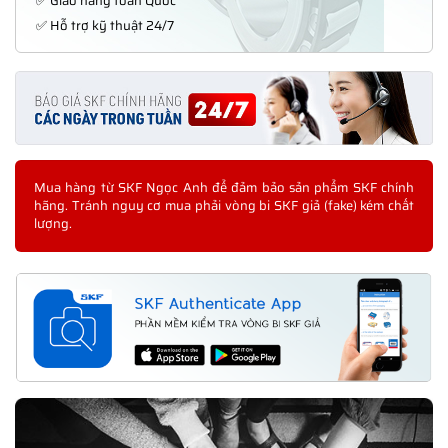
✅ Giao hàng toàn Quốc
✅ Hỗ trợ kỹ thuật 24/7
Mua hàng từ SKF Ngọc Anh để đảm bảo sản phẩm SKF chính
hãng. Tránh nguy cơ mua phải vòng bi SKF giả (fake) kém chất
lượng.