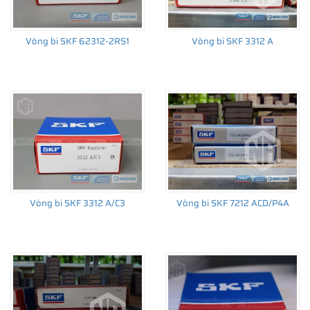
Vòng bi SKF 62312-2RS1
Vòng bi SKF 3312 A
THÔNG TIN HỮU ÍCH
•
Vòng bi SKF chính hãng, Những lưu ý cơ bản trước khi mua hàng
•
Xuất xứ vòng bi SKF chính hãng ở đâu?
•
Chất lượng vòng bi SKF chính hãng
Vòng bi SKF 3312 A/C3
Vòng bi SKF 7212 ACD/P4A