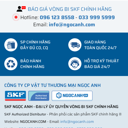
BÁO GIÁ VÒNG BI SKF CHÍNH HÃNG
Hotline:
096 123 8558
-
033 999 5999
Email:
info@ngocanh.com
SP CHÍNH HÃNG
GIAO HÀNG
ĐẦY ĐỦ CO, CQ
TOÀN QUỐC 24/7
BẢO HÀNH
HỖ TRỢ KỸ THUẬT
CHÍNH HÃNG
BÁO GIÁ 24/7
CÔNG TY CP VẬT TƯ THƯƠNG MẠI NGỌC ANH
SKF NGỌC ANH - ĐẠI LÝ ỦY QUYỀN VÒNG BI SKF CHÍNH HÃNG
- Phân phối các sản phẩm SKF chính hãng ®
SKF Authorized Distributor
Website:
NGOCANH.COM
- Email:
info@ngocanh.com