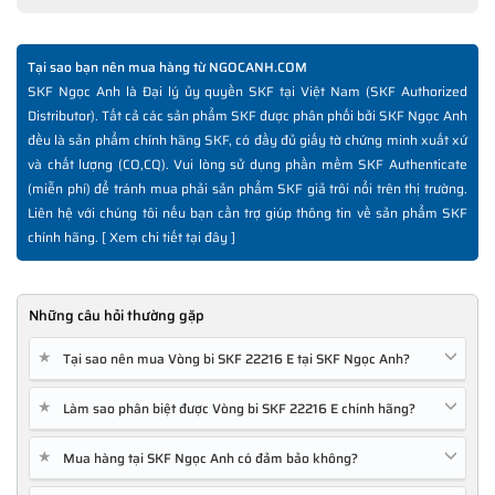
Tại sao bạn nên mua hàng từ NGOCANH.COM
SKF Ngọc Anh là Đại lý ủy quyền SKF tại Việt Nam (SKF Authorized
Distributor). Tất cả các sản phẩm SKF được phân phối bởi SKF Ngọc Anh
đều là sản phẩm chính hãng SKF, có đầy đủ giấy tờ chứng minh xuất xứ
và chất lượng (CO,CQ). Vui lòng sử dụng phần mềm SKF Authenticate
(miễn phí) để tránh mua phải sản phẩm SKF giả trôi nổi trên thị trường.
Liên hệ với chúng tôi nếu bạn cần trợ giúp thông tin về sản phẩm SKF
chính hãng. [
Xem chi tiết tại đây
]
Những câu hỏi thường gặp
★
Tại sao nên mua Vòng bi SKF 22216 E tại SKF Ngọc Anh?
★
Làm sao phân biệt được Vòng bi SKF 22216 E chính hãng?
★
Mua hàng tại SKF Ngọc Anh có đảm bảo không?