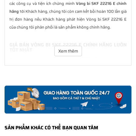
các công cụ và tiện ích chứng minh
Vòng bi SKF 22216 E chính
hãng
tới Khách hàng, chúng tôi còn cam kết bồi hoàn 100 lần giá
trị đơn hàng nếu Khách hàng phát hiện Vòng bi SKF 22216 E
của chúng tôi phân phối là sản phẩm không chính hãng.
GIÁ BÁN VÒNG BI SKF 22216 E CHÍNH HÃNG LUÔN
TỐT NHẤT
Xem thêm
Tại
NGOCANH.COM
giá bán Vòng bi SKF 22216 E luôn là tốt nhất
với nhiều ưu đãi kèm theo và các dịch vụ hẫu mãi sau bán hàng.
Chúng tôi cam kết luôn đồng hành cùng Khách hàng trong suốt
quá trình sử dụng các sản phẩm SKF chính hãng.
CHẾ ĐỘ BẢO HÀNH VÒNG BI SKF 22216 E CHÍNH
HÃNG
Tất cả các sản phẩm SKF chính hãng do
SKF Ngọc Anh
phân
phối đều được bảo hành chính hãng theo đúng tiêu chuẩn bảo
SẢN PHẨM KHÁC CÓ THỂ BẠN QUAN TÂM
hành của nhà sản xuất.