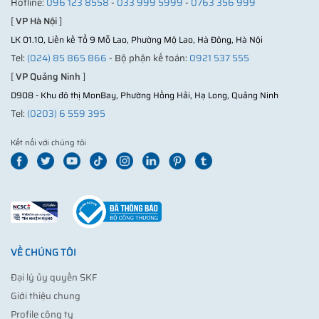
Hotline:
096 123 8558
-
033 999 5999
-
0763 356 999
[
VP Hà Nội
]
LK 01.10, Liền kề Tổ 9 Mỗ Lao, Phường Mộ Lao, Hà Đông, Hà Nội
Tel:
(024) 85 865 866
- Bộ phận kế toán:
0921 537 555
[
VP Quảng Ninh
]
D908 - Khu đô thị MonBay, Phường Hồng Hải, Hạ Long, Quảng Ninh
Tel:
(0203) 6 559 395
Kết nối với chúng tôi
VỀ CHÚNG TÔI
Đại lý ủy quyền SKF
Giới thiệu chung
Profile công ty