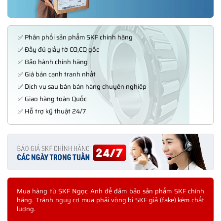
✅ Phân phối sản phẩm SKF chính hãng
✅ Đầy đủ giấy tờ CO,CQ gốc
✅ Bảo hành chính hãng
✅ Giá bán cạnh tranh nhất
✅ Dịch vụ sau bán bán hàng chuyên nghiệp
✅ Giao hàng toàn Quốc
✅ Hỗ trợ kỹ thuật 24/7
Mua hàng từ SKF Ngọc Anh để đảm bảo sản phẩm SKF chính
hãng. Tránh nguy cơ mua phải vòng bi SKF giả (fake) kém chất
lượng.