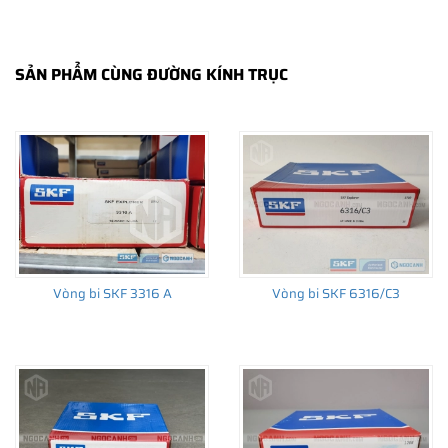
SẢN PHẨM CÙNG ĐƯỜNG KÍNH TRỤC
THÔNG TIN HỮU ÍCH
•
Vòng bi SKF chính hãng, Những lưu ý cơ bản trước khi mua hàng
•
Xuất xứ vòng bi SKF chính hãng ở đâu?
•
Chất lượng vòng bi SKF chính hãng
Vòng bi SKF 3316 A
Vòng bi SKF 6316/C3