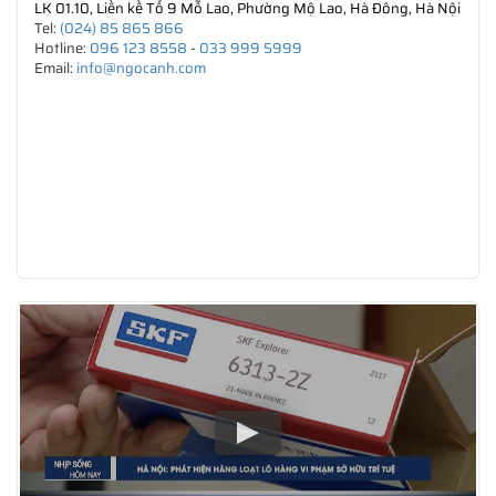
LK 01.10, Liền kề Tổ 9 Mỗ Lao, Phường Mộ Lao, Hà Đông, Hà Nội
Tel:
(024) 85 865 866
Hotline:
096 123 8558
-
033 999 5999
Email:
info@ngocanh.com