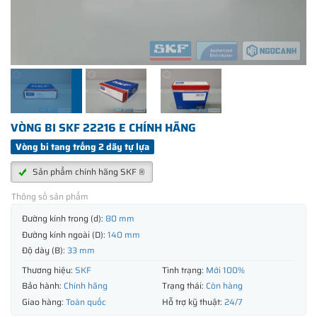
VÒNG BI SKF 22216 E CHÍNH HÃNG
Vòng bi tang trống 2 dãy tự lựa
Sản phẩm chính hãng SKF ®
Thông số sản phẩm
Đường kính trong (d):
80 mm
Đường kính ngoài (D):
140 mm
Độ dày (B):
33 mm
Thương hiệu:
SKF
Tình trạng:
Mới 100%
Bảo hành:
Chính hãng
Trạng thái:
Còn hàng
Giao hàng:
Toàn quốc
Hỗ trợ kỹ thuật:
24/7