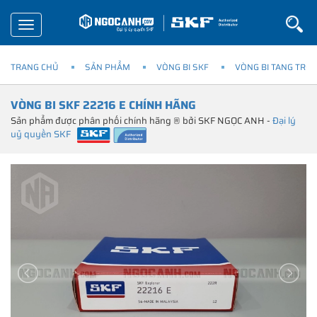
Toggle
navigation
TRANG CHỦ
SẢN PHẨM
VÒNG BI SKF
VÒNG BI TANG TRỐN
VÒNG BI SKF 22216 E CHÍNH HÃNG
Sản phẩm được phân phối chính hãng ® bởi SKF NGỌC ANH -
Đại lý
uỷ quyền SKF