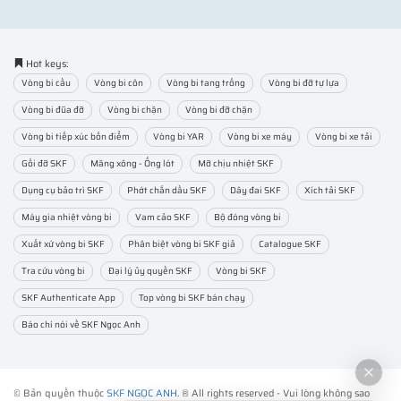
Hot keys:
Vòng bi cầu
Vòng bi côn
Vòng bi tang trống
Vòng bi đỡ tự lựa
Vòng bi đũa đỡ
Vòng bi chặn
Vòng bi đỡ chặn
Vòng bi tiếp xúc bốn điểm
Vòng bi YAR
Vòng bi xe máy
Vòng bi xe tải
Gối đỡ SKF
Măng xông - Ống lót
Mỡ chịu nhiệt SKF
Dụng cụ bảo trì SKF
Phớt chắn dầu SKF
Dây đai SKF
Xích tải SKF
Máy gia nhiệt vòng bi
Vam cảo SKF
Bộ đóng vòng bi
Xuất xứ vòng bi SKF
Phân biệt vòng bi SKF giả
Catalogue SKF
Tra cứu vòng bi
Đại lý ủy quyền SKF
Vòng bi SKF
SKF Authenticate App
Top vòng bi SKF bán chạy
Báo chí nói về SKF Ngọc Anh
© Bản quyền thuộc
SKF NGỌC ANH
. ® All rights reserved - Vui lòng không sao