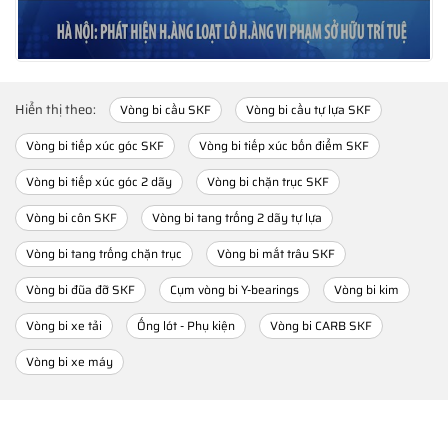
Hiển thị theo:
Vòng bi cầu SKF
Vòng bi cầu tự lựa SKF
Vòng bi tiếp xúc góc SKF
Vòng bi tiếp xúc bốn điểm SKF
Vòng bi tiếp xúc góc 2 dãy
Vòng bi chặn trục SKF
Vòng bi côn SKF
Vòng bi tang trống 2 dãy tự lựa
Vòng bi tang trống chặn trục
Vòng bi mắt trâu SKF
Vòng bi đũa đỡ SKF
Cụm vòng bi Y-bearings
Vòng bi kim
Vòng bi xe tải
Ống lót - Phụ kiện
Vòng bi CARB SKF
Vòng bi xe máy