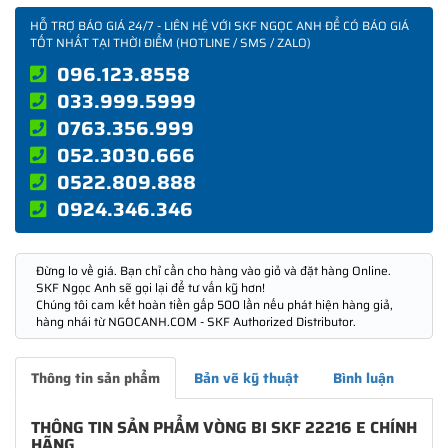
HỖ TRỢ BÁO GIÁ 24/7 - LIÊN HỆ VỚI SKF NGỌC ANH ĐỂ CÓ BÁO GIÁ
TỐT NHẤT TẠI THỜI ĐIỂM (HOTLINE / SMS / ZALO)
096.123.8558
033.999.5999
0763.356.999
052.3030.666
0522.809.888
0924.346.346
Đừng lo về giá. Bạn chỉ cần cho hàng vào giỏ và đặt hàng Online.
SKF Ngọc Anh sẽ gọi lại để tư vấn kỹ hơn!
Chúng tôi cam kết hoàn tiền gấp 500 lần nếu phát hiện hàng giả,
hàng nhái từ NGOCANH.COM - SKF Authorized Distributor.
Thông tin sản phẩm
Bản vẽ kỹ thuật
Bình luận
THÔNG TIN SẢN PHẨM VÒNG BI SKF 22216 E CHÍNH
HÃNG