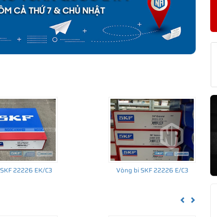
KF 22226 EK CHÍNH HÃNG
về nguồn gốc của sản phẩm. Ngoài ra bạn cũng có thể tự kiểm tra
h sau:
 SKF 22226 EK/C3
Vòng bi SKF 22226 E/C3
Previous
Next