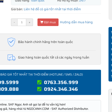
Giao hàng:
Toàn quốc
Hỗ trợ kỹ thuật:
24/7
Giá bán:
Liên hệ để có giá tốt nhất tại thời điểm
Hướng dẫn mua hàng
-
+
Đặt mua
Bảo hành chính hãng trên toàn quốc
Giao hàng toàn quốc tất cả các ngày trong tuần
 BÁO GIÁ TỐT NHẤT TẠI THỜI ĐIỂM (HOTLINE / SMS / ZALO)
99.5999
0763.356.999
809.888
0924.346.346
nline. SKF Ngọc Anh sẽ gọi lại để tư vấn kỹ hơn!
ng giả, hàng nhái từ NGOCANH.COM - SKF Authorized Distributor.