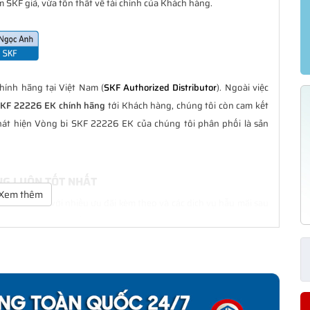
 SKF giả, vừa tổn thất về tài chính của Khách hàng.
ính hãng tại Việt Nam (
SKF Authorized Distributor
). Ngoài việc
SKF 22226 EK chính hãng
tới Khách hàng, chúng tôi còn cam kết
hát hiện Vòng bi SKF 22226 EK của chúng tôi phân phối là sản
NG LUÔN TỐT NHẤT
Xem thêm
à tốt nhất với nhiều ưu đãi kèm theo và các dịch vụ hẫu mãi sau
ách hàng trong suốt quá trình sử dụng các sản phẩm SKF chính
 CHÍNH HÃNG
phân phối đều được bảo hành chính hãng theo đúng tiêu chuẩn