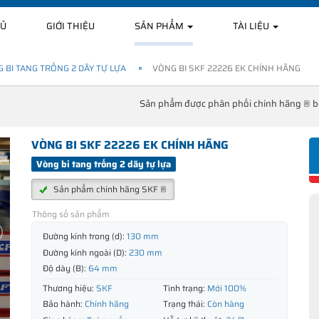
HỦ
GIỚI THIỆU
SẢN PHẨM
TÀI LIỆU
 BI TANG TRỐNG 2 DÃY TỰ LỰA
VÒNG BI SKF 22226 EK CHÍNH HÃNG
Sản phẩm được phân phối chính hãng ® 
VÒNG BI SKF 22226 EK CHÍNH HÃNG
Vòng bi tang trống 2 dãy tự lựa
Sản phẩm chính hãng SKF ®
Thông số sản phẩm
Đường kính trong (d):
130 mm
Đường kính ngoài (D):
230 mm
Độ dày (B):
64 mm
Thương hiệu:
SKF
Tình trạng:
Mới 100%
Bảo hành:
Chính hãng
Trạng thái:
Còn hàng