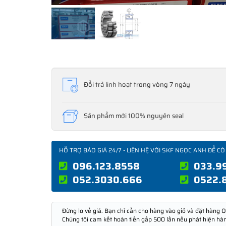
Đổi trả linh hoạt trong vòng 7 ngày
Sản phẩm mới 100% nguyên seal
HỖ TRỢ BÁO GIÁ 24/7 - LIÊN HỆ VỚI SKF NGỌC ANH ĐỂ CÓ
096.123.8558
033.9
052.3030.666
0522.
Đừng lo về giá. Bạn chỉ cần cho hàng vào giỏ và đặt hàng O
Chúng tôi cam kết hoàn tiền gấp 500 lần nếu phát hiện hà