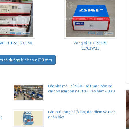
 SKF NU 2226 ECML
Vòng bi SKF 22326
CC/C3W33
m có đường kính trục 130 mm
Các nhà máy của SKF sẽ trung hòa về
ua hàng
carbon (carbon neutral) vào năm 2030
Các loại vòng bi (ổ lăn) đặc điểm và cách
ng
nhận biết