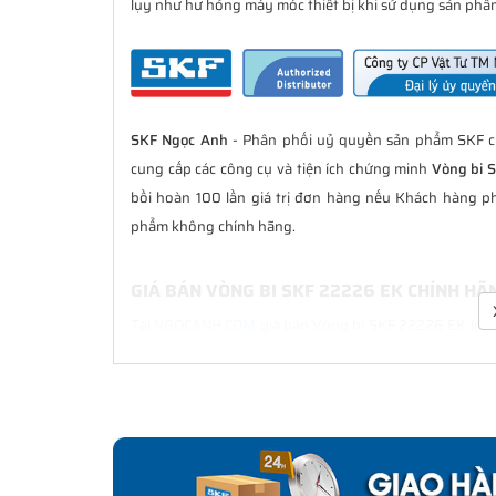
lụy như hư hỏng máy móc thiết bị khi sử dụng sản phẩm
SKF Ngọc Anh
- Phân phối uỷ quyền sản phẩm SKF ch
cung cấp các công cụ và tiện ích chứng minh
Vòng bi 
bồi hoàn 100 lần giá trị đơn hàng nếu Khách hàng p
phẩm không chính hãng.
GIÁ BÁN VÒNG BI SKF 22226 EK CHÍNH HÃ
Tại
NGOCANH.COM
giá bán Vòng bi SKF 22226 EK luôn l
bán hàng. Chúng tôi cam kết luôn đồng hành cùng Kh
hãng.
CHẾ ĐỘ BẢO HÀNH VÒNG BI SKF 22226 EK
Tất cả các sản phẩm SKF chính hãng do
SKF Ngọc Anh