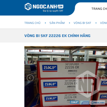
TRANG C
TRANG CHỦ
SẢN PHẨM
VÒNG BI SKF
VÒNG
VÒNG BI SKF 22226 EK CHÍNH HÃNG