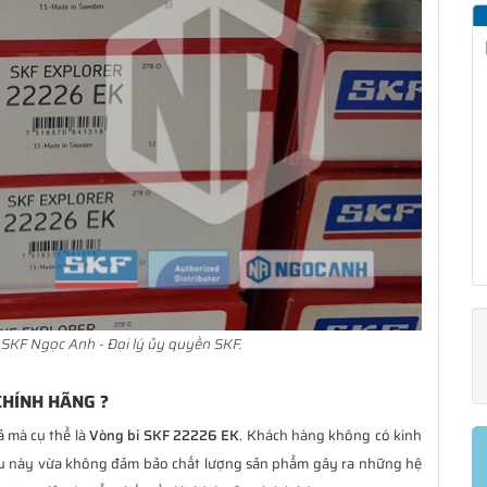
SKF Ngọc Anh - Đại lý ủy quyền SKF.
CHÍNH HÃNG ?
ả mà cụ thể là
Vòng bi SKF 22226 EK
. Khách hàng không có kinh
ều này vừa không đảm bảo chất lượng sản phẩm gây ra những hệ