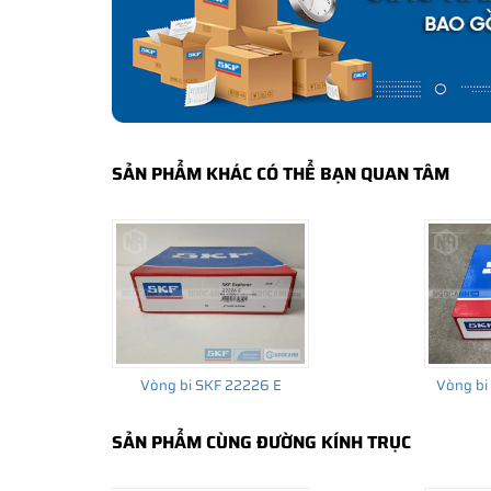
bảo hành của nhà sản xuất.
CÁCH NHẬN BIẾT VÀ PHÂN BIỆT VÒNG BI S
Mua hàng tại các đại lý ủy quyền của SKF để yên tâm 
và phân biệt các sản phẩm SKF chính hãng bằng các các
✅
Những cách phân biệt vòng bi SKF giả bằng mắt thường
SẢN PHẨM KHÁC CÓ THỂ BẠN QUAN TÂM
✅
SKF Authenticate, Phần mềm kiểm tra vòng bi SKF giả
✅
Cảnh báo của chuyên gia SKF về vòng bi SKF giả
Vòng bi SKF 22226 E
Vòng bi
SẢN PHẨM CÙNG ĐƯỜNG KÍNH TRỤC