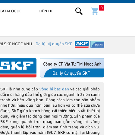
0
CATALOGUE
LIÊN HỆ
bởi SKF NGỌC ANH -
Đại lý uỷ quyền SKF
SKF là nhà cung cấp
vòng bi bạc đạn
và các giải pháp
đổi mới hàng đầu thế giới giúp các ngành trở nên cạnh
tranh và bền vững hơn. Bằng cách làm cho sản phẩm
nhẹ hơn, hiệu quả hơn, bền lâu hơn và có thể sửa chữa
được, SKF giúp khách hàng cải thiện hiệu suất thiết bị
quay và giảm tác động đến môi trường. Sản phẩm của
SKF xung quanh trục quay bao gồm vòng bi, vòng
đệm, quản lý bôi trơn, giám sát tình trạng và dịch vụ.
Được thành lập vào năm 1907, SKF có mặt tại khoảng