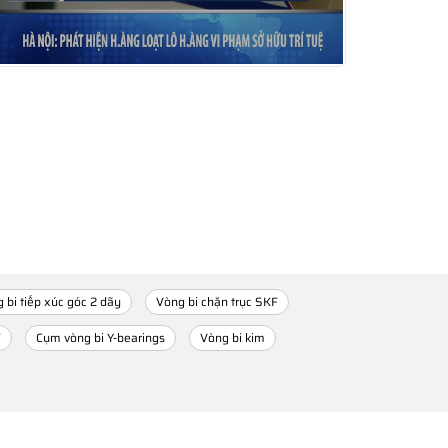
 bi tiếp xúc góc 2 dãy
Vòng bi chặn trục SKF
F
Cụm vòng bi Y-bearings
Vòng bi kim