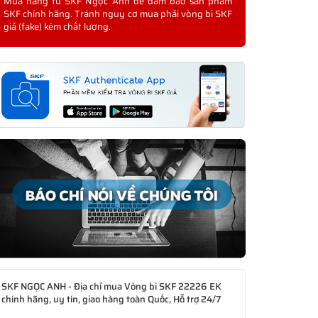
Mua hàng từ SKF Ngọc Anh để đảm bảo sản phẩm
SKF chính hãng. Tránh nguy cơ mua phải vòng bi SKF
giả (fake) kém chất lượng.
SKF NGỌC ANH - Địa chỉ mua Vòng bi SKF 22226 EK
chính hãng, uy tín, giao hàng toàn Quốc, Hỗ trợ 24/7