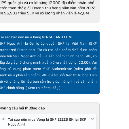
129 quốc gia và có khoảng 17.000 địa điểm phân phối
trên toàn thế giới. Doanh thu hàng năm vào năm 2022
là 96,933 triệu SEK và số lượng nhân viên là 42,641.
Tại sao bạn nên mua hàng từ NGOCANH.COM
SKF Ngọc Anh là Đại lý ủy quyền SKF tại Việt Nam (SKF
Authorized Distributor). Tất cả các sản phẩm SKF được phân
phối bởi SKF Ngọc Anh đều là sản phẩm chính hãng SKF, có
đầy đủ giấy tờ chứng minh xuất xứ và chất lượng (CO,CQ). Vui
lòng sử dụng phần mềm SKF Authenticate (miễn phí) để
tránh mua phải sản phẩm SKF giả trôi nổi trên thị trường. Liên
hệ với chúng tôi nếu bạn cần trợ giúp thông tin về sản phẩm
SKF chính hãng. [
Xem chi tiết tại đây
]
Những câu hỏi thường gặp
★
Tại sao nên mua Vòng bi SKF 22226 EK tại SKF
Ngọc Anh?