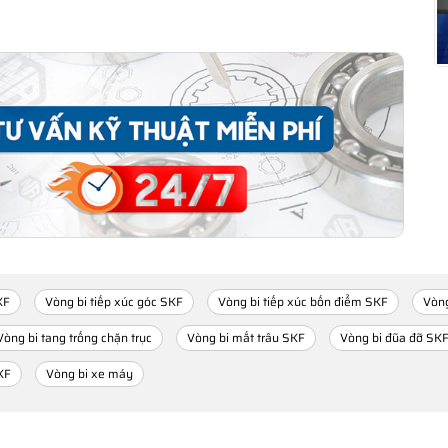
KF
Vòng bi tiếp xúc góc SKF
Vòng bi tiếp xúc bốn điểm SKF
Vòng
Vòng bi tang trống chặn trục
Vòng bi mắt trâu SKF
Vòng bi đũa đỡ SK
KF
Vòng bi xe máy