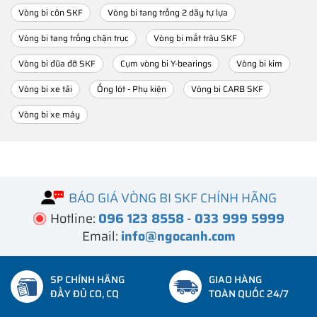
Vòng bi côn SKF
Vòng bi tang trống 2 dãy tự lựa
Vòng bi tang trống chặn trục
Vòng bi mắt trâu SKF
Vòng bi đũa đỡ SKF
Cụm vòng bi Y-bearings
Vòng bi kim
Vòng bi xe tải
Ống lót - Phụ kiện
Vòng bi CARB SKF
Vòng bi xe máy
BÁO GIÁ VÒNG BI SKF CHÍNH HÃNG
Hotline:
096 123 8558
-
033 999 5999
Email:
info@ngocanh.com
SP CHÍNH HÃNG
GIAO HÀNG
ĐẦY ĐỦ CO, CQ
TOÀN QUỐC 24/7