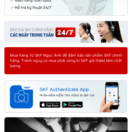
✅ Giao hàng toàn Quốc
✅ Hỗ trợ kỹ thuật 24/7
Mua hàng từ SKF Ngọc Anh để đảm bảo sản phẩm SKF chính
hãng. Tránh nguy cơ mua phải vòng bi SKF giả (fake) kém chất
lượng.