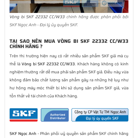
Vòng bi SKF 22332 CC/W33
chính hãng được phân phối bởi
SKF Ngọc Anh - Đại lý ủy quyền SKF.
TẠI SAO NÊN MUA VÒNG BI SKF 22332 CC/W33
CHÍNH HÃNG ?
Trên thị trường hiện nay có rất nhiều sản phẩm SKF giả mà cụ
thể là
Vòng bi SKF 22332 CC/W33
. Khách hàng không có kinh
nghiệm thường rất dễ mua phải sản phẩm SKF giả. Điều này vừa
không đảm bảo chất lượng sản phẩm gây ra những hệ lụy như
hư hỏng máy móc thiết bị khi sử dụng sản phẩm SKF giả, vừa
tổn thất về tài chính của Khách hàng.
SKF Ngọc Anh
- Phân phối uỷ quyền sản phẩm SKF chính hãng