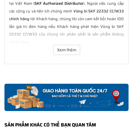
tại Việt Nam (
SKF Authorized Distributor
). Ngoài việc cung cấp
các công cụ và tiện ích chứng minh
Vòng bi SKF 22332 CC/W33
chính hãng
tới Khách hàng, chúng tôi còn cam kết bồi hoàn 100
lần giá trị đơn hàng nếu Khách hàng phát hiện Vòng bi SKF
22332 CC/W33 của chúng tôi phân phối là sản phẩm không
chính hãng.
Xem thêm
GIÁ BÁN VÒNG BI SKF 22332 CC/W33 CHÍNH HÃNG
LUÔN TỐT NHẤT
Tại
NGOCANH.COM
giá bán Vòng bi SKF 22332 CC/W33 luôn là
tốt nhất với nhiều ưu đãi kèm theo và các dịch vụ hẫu mãi sau
bán hàng. Chúng tôi cam kết luôn đồng hành cùng Khách hàng
trong suốt quá trình sử dụng các sản phẩm SKF chính hãng.
CHẾ ĐỘ BẢO HÀNH VÒNG BI SKF 22332 CC/W33
CHÍNH HÃNG
SẢN PHẨM KHÁC CÓ THỂ BẠN QUAN TÂM
Tất cả các sản phẩm SKF chính hãng do
SKF Ngọc Anh
phân