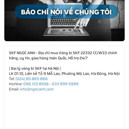
SKF NGỌC ANH - Địa chỉ mua Vòng bi SKF 22332 CC/W33 chính
hãng, uy tín, giao hàng toàn Quốc, Hỗ trợ 24/7
[
Đại lý vòng bi SKF tại Hà Nội
]
LK 01.10, Liền kề Tổ 9 Mỗ Lao, Phường Mộ Lao, Hà Đông, Hà Nội
Tel:
(024) 85 865 866
Hotline:
096 123 8558
-
033 999 5999
Email:
info@ngocanh.com