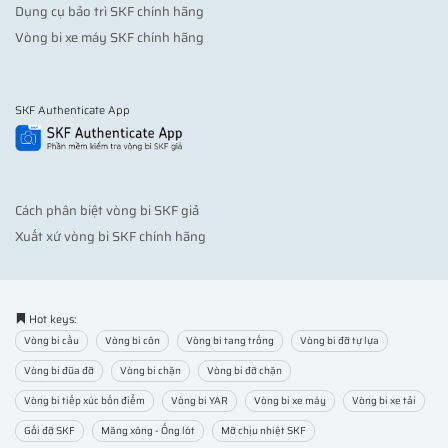
Dụng cụ bảo trì SKF chính hãng
Vòng bi xe máy SKF chính hãng
SKF Authenticate App
Cách phân biệt vòng bi SKF giả
Xuất xứ vòng bi SKF chính hãng
Hot keys:
Vòng bi cầu
Vòng bi côn
Vòng bi tang trống
Vòng bi đỡ tự lựa
Vòng bi đũa đỡ
Vòng bi chặn
Vòng bi đỡ chặn
Vòng bi tiếp xúc bốn điểm
Vòng bi YAR
Vòng bi xe máy
Vòng bi xe tải
Gối đỡ SKF
Măng xông - Ống lót
Mỡ chịu nhiệt SKF