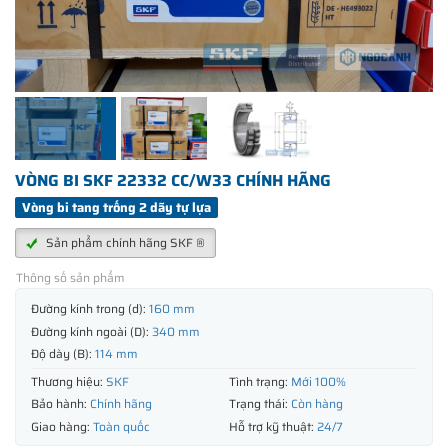
VÒNG BI SKF 22332 CC/W33 CHÍNH HÃNG
Vòng bi tang trống 2 dãy tự lựa
Sản phẩm chính hãng SKF ®
Thông số sản phẩm
Đường kính trong (d):
160 mm
Đường kính ngoài (D):
340 mm
Độ dày (B):
114 mm
Thương hiệu:
SKF
Tình trạng:
Mới 100%
Bảo hành:
Chính hãng
Trạng thái:
Còn hàng
Giao hàng:
Toàn quốc
Hỗ trợ kỹ thuật:
24/7