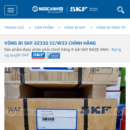
Toggle
navigation
TRANG CHỦ
SẢN PHẨM
VÒNG BI SKF
VÒNG BI TANG TRỐN
VÒNG BI SKF 22332 CC/W33 CHÍNH HÃNG
Sản phẩm được phân phối chính hãng ® bởi SKF NGỌC ANH -
Đại lý
uỷ quyền SKF