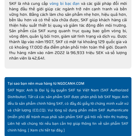
SKF là nhà cung cấp
vòng bi bạc đạn
và các giải pháp đổi mới
hàng đầu thế giới giúp các ngành trở nên cạnh tranh và bền
vững hơn. Bằng cách làm cho sản phẩm nhẹ hơn, hiệu quả hơn,
bền lâu hơn và có thể sửa chữa được, SKF giúp khách hàng cải
thiện hiệu suất thiết bị quay và giảm tác động đến môi trường.
Sản phẩm của SKF xung quanh trục quay bao gồm vòng bi,
vòng đệm, quản lý bôi trơn, giám sát tình trạng và dịch vụ. Được
thành lập vào năm 1907, SKF có mặt tại khoảng 129 quốc gia và
có khoảng 17.000 địa điểm phân phối trên toàn thế giới. Doanh
thu hàng năm vào năm 2022 là 96,933 triệu SEK và số lượng
nhân viên là 42,641.
Tại sao bạn nên mua hàng từ NGOCANH.COM
SKF Ngọc Anh là Đại lý ủy quyền SKF tại Việt Nam (SKF Authorized
Distributor). Tất cả các sản phẩm SKF được phân phối bởi SKF Ngọc Anh
đều là sản phẩm chính hãng SKF, có đầy đủ giấy tờ chứng minh xuất xứ
và chất lượng (CO,CQ). Vui lòng sử dụng phần mềm SKF Authenticate
(miễn phí) để tránh mua phải sản phẩm SKF giả trôi nổi trên thị trường.
Liên hệ với chúng tôi nếu bạn cần trợ giúp thông tin về sản phẩm SKF
chính hãng. [
Xem chi tiết tại đây
]