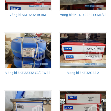
Vòng bi SKF 7232 BCBM
Vòng bi SKF NU 2232 ECML/C3
THÔNG TIN HỮU ÍCH
•
Vòng bi SKF chính hãng, Những lưu ý cơ bản trước khi mua hàng
•
Xuất xứ vòng bi SKF chính hãng ở đâu?
•
Chất lượng vòng bi SKF chính hãng
Vòng bi SKF 22332 CC/C4W33
Vòng bi SKF 32032 X