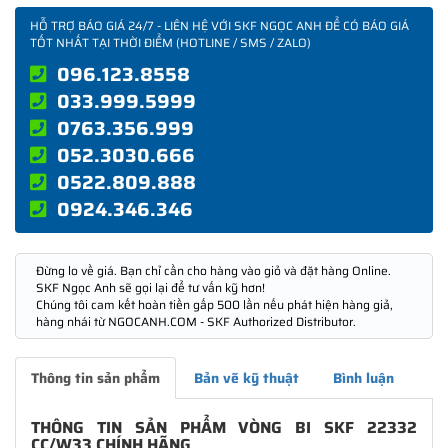
HỖ TRỢ BÁO GIÁ 24/7 - LIÊN HỆ VỚI SKF NGỌC ANH ĐỂ CÓ BÁO GIÁ
TỐT NHẤT TẠI THỜI ĐIỂM (HOTLINE / SMS / ZALO)
096.123.8558
033.999.5999
0763.356.999
052.3030.666
0522.809.888
0924.346.346
Đừng lo về giá. Bạn chỉ cần cho hàng vào giỏ và đặt hàng Online.
SKF Ngọc Anh sẽ gọi lại để tư vấn kỹ hơn!
Chúng tôi cam kết hoàn tiền gấp 500 lần nếu phát hiện hàng giả,
hàng nhái từ NGOCANH.COM - SKF Authorized Distributor.
Thông tin sản phẩm
Bản vẽ kỹ thuật
Bình luận
THÔNG TIN SẢN PHẨM VÒNG BI SKF 22332
CC/W33 CHÍNH HÃNG