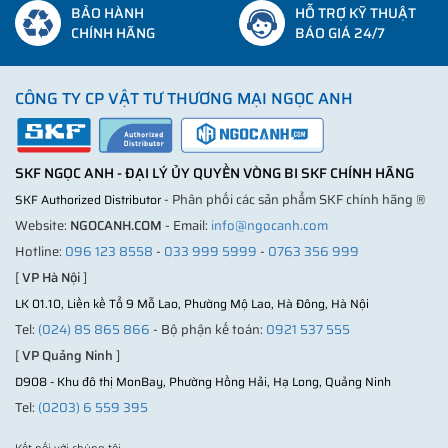
BẢO HÀNH
HỖ TRỢ KỸ THUẬT
CHÍNH HÃNG
BÁO GIÁ 24/7
CÔNG TY CP VẬT TƯ THƯƠNG MẠI NGỌC ANH
SKF NGỌC ANH - ĐẠI LÝ ỦY QUYỀN VÒNG BI SKF CHÍNH HÃNG
- Phân phối các sản phẩm SKF chính hãng ®
SKF Authorized Distributor
Website:
NGOCANH.COM
- Email:
info@ngocanh.com
Hotline:
096 123 8558
-
033 999 5999
-
0763 356 999
[
VP Hà Nội
]
LK 01.10, Liền kề Tổ 9 Mỗ Lao, Phường Mộ Lao, Hà Đông, Hà Nội
Tel:
(024) 85 865 866
- Bộ phận kế toán:
0921 537 555
[
VP Quảng Ninh
]
D908 - Khu đô thị MonBay, Phường Hồng Hải, Hạ Long, Quảng Ninh
Tel:
(0203) 6 559 395