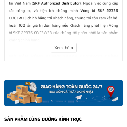
tại Việt Nam (
SKF Authorized Distributor
). Ngoài việc cung cấp
các công cụ và tiện ích chứng minh
Vòng bi SKF 22336
CC/C3W33 chính hãng
tới Khách hàng, chúng tôi còn cam kết bồi
hoàn 100 lần giá trị đơn hàng nếu Khách hàng phát hiện Vòng
bi SKF 22336 CC/C3W33 của chúng tôi phân phối là sản phẩm
không chính hãng.
Xem thêm
GIÁ BÁN VÒNG BI SKF 22336 CC/C3W33 CHÍNH
HÃNG LUÔN TỐT NHẤT
Tại
NGOCANH.COM
giá bán Vòng bi SKF 22336 CC/C3W33 luôn
là tốt nhất với nhiều ưu đãi kèm theo và các dịch vụ hẫu mãi sau
bán hàng. Chúng tôi cam kết luôn đồng hành cùng Khách hàng
trong suốt quá trình sử dụng các sản phẩm SKF chính hãng.
CHẾ ĐỘ BẢO HÀNH VÒNG BI SKF 22336 CC/C3W33
CHÍNH HÃNG
SẢN PHẨM CÙNG ĐƯỜNG KÍNH TRỤC
Tất cả các sản phẩm SKF chính hãng do
SKF Ngọc Anh
phân