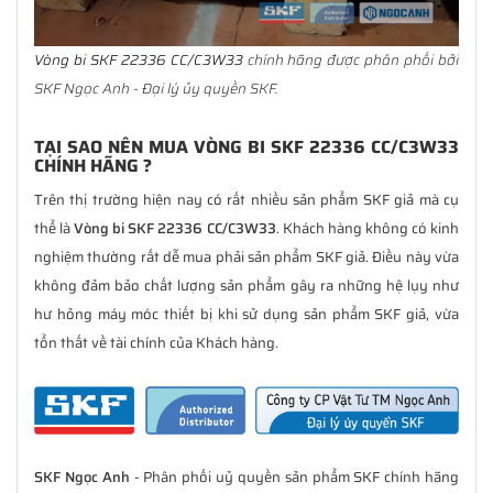
Vòng bi SKF 22336 CC/C3W33
chính hãng được phân phối bởi
SKF Ngọc Anh - Đại lý ủy quyền SKF.
TẠI SAO NÊN MUA VÒNG BI SKF 22336 CC/C3W33
CHÍNH HÃNG ?
Trên thị trường hiện nay có rất nhiều sản phẩm SKF giả mà cụ
thể là
Vòng bi SKF 22336 CC/C3W33
. Khách hàng không có kinh
nghiệm thường rất dễ mua phải sản phẩm SKF giả. Điều này vừa
không đảm bảo chất lượng sản phẩm gây ra những hệ lụy như
hư hỏng máy móc thiết bị khi sử dụng sản phẩm SKF giả, vừa
tổn thất về tài chính của Khách hàng.
SKF Ngọc Anh
- Phân phối uỷ quyền sản phẩm SKF chính hãng