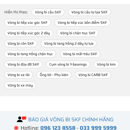
Hiển thị theo:
Vòng bi cầu SKF
Vòng bi cầu tự lựa SKF
Vòng bi tiếp xúc góc SKF
Vòng bi tiếp xúc bốn điểm SKF
Vòng bi tiếp xúc góc 2 dãy
Vòng bi chặn trục SKF
Vòng bi côn SKF
Vòng bi tang trống 2 dãy tự lựa
Vòng bi tang trống chặn trục
Vòng bi mắt trâu SKF
Vòng bi đũa đỡ SKF
Cụm vòng bi Y-bearings
Vòng bi kim
Vòng bi xe tải
Ống lót - Phụ kiện
Vòng bi CARB SKF
Vòng bi xe máy
BÁO GIÁ VÒNG BI SKF CHÍNH HÃNG
Hotline:
096 123 8558
-
033 999 5999