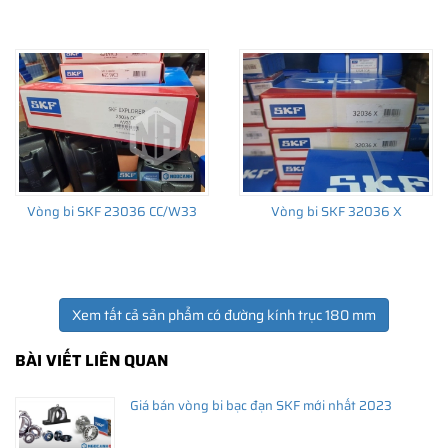
THÔNG TIN HỮU ÍCH
•
Vòng bi SKF chính hãng, Những lưu ý cơ bản trước khi mua hàng
•
Xuất xứ vòng bi SKF chính hãng ở đâu?
Vòng bi SKF 23036 CC/W33
Vòng bi SKF 32036 X
•
Chất lượng vòng bi SKF chính hãng
Xem tất cả sản phẩm có đường kính trục 180 mm
BÀI VIẾT LIÊN QUAN
Giá bán vòng bi bạc đạn SKF mới nhất 2023