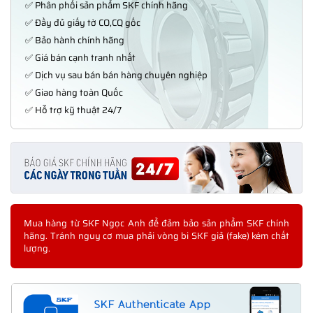
✅ Phân phối sản phẩm SKF chính hãng
✅ Đầy đủ giấy tờ CO,CQ gốc
✅ Bảo hành chính hãng
✅ Giá bán cạnh tranh nhất
✅ Dịch vụ sau bán bán hàng chuyên nghiệp
✅ Giao hàng toàn Quốc
✅ Hỗ trợ kỹ thuật 24/7
Mua hàng từ SKF Ngọc Anh để đảm bảo sản phẩm SKF chính
hãng. Tránh nguy cơ mua phải vòng bi SKF giả (fake) kém chất
lượng.