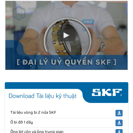
Tài liệu vòng bi 2 nửa SKF
Ổ bi đỡ 1 dãy
Ống lót côn và ống trung gian