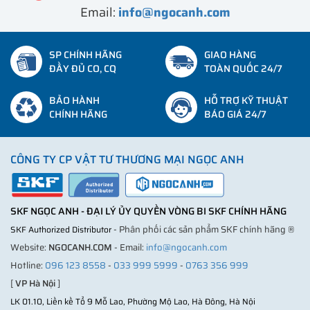
Email:
info@ngocanh.com
SP CHÍNH HÃNG
GIAO HÀNG
ĐẦY ĐỦ CO, CQ
TOÀN QUỐC 24/7
BẢO HÀNH
HỖ TRỢ KỸ THUẬT
CHÍNH HÃNG
BÁO GIÁ 24/7
CÔNG TY CP VẬT TƯ THƯƠNG MẠI NGỌC ANH
SKF NGỌC ANH - ĐẠI LÝ ỦY QUYỀN VÒNG BI SKF CHÍNH HÃNG
- Phân phối các sản phẩm SKF chính hãng ®
SKF Authorized Distributor
Website:
NGOCANH.COM
- Email:
info@ngocanh.com
Hotline:
096 123 8558
-
033 999 5999
-
0763 356 999
[
VP Hà Nội
]
LK 01.10, Liền kề Tổ 9 Mỗ Lao, Phường Mộ Lao, Hà Đông, Hà Nội