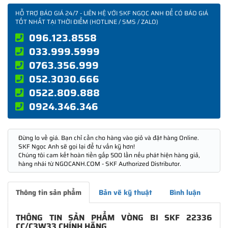
HỖ TRỢ BÁO GIÁ 24/7 - LIÊN HỆ VỚI SKF NGỌC ANH ĐỂ CÓ BÁO GIÁ
TỐT NHẤT TẠI THỜI ĐIỂM (HOTLINE / SMS / ZALO)
096.123.8558
033.999.5999
0763.356.999
052.3030.666
0522.809.888
0924.346.346
Đừng lo về giá. Bạn chỉ cần cho hàng vào giỏ và đặt hàng Online.
SKF Ngọc Anh sẽ gọi lại để tư vấn kỹ hơn!
Chúng tôi cam kết hoàn tiền gấp 500 lần nếu phát hiện hàng giả,
hàng nhái từ NGOCANH.COM - SKF Authorized Distributor.
Thông tin sản phẩm
Bản vẽ kỹ thuật
Bình luận
THÔNG TIN SẢN PHẨM VÒNG BI SKF 22336
CC/C3W33 CHÍNH HÃNG