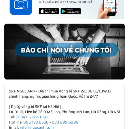
SKF NGỌC ANH - Địa chỉ mua Vòng bi SKF 22336 CC/C3W33
chính hãng, uy tín, giao hàng toàn Quốc, Hỗ trợ 24/7
[
Đại lý vòng bi SKF tại Hà Nội
]
LK 01.10, Liền kề Tổ 9 Mỗ Lao, Phường Mộ Lao, Hà Đông, Hà Nội
Tel:
(024) 85 865 866
Hotline:
096 123 8558
-
033 999 5999
Email:
info@ngocanh.com