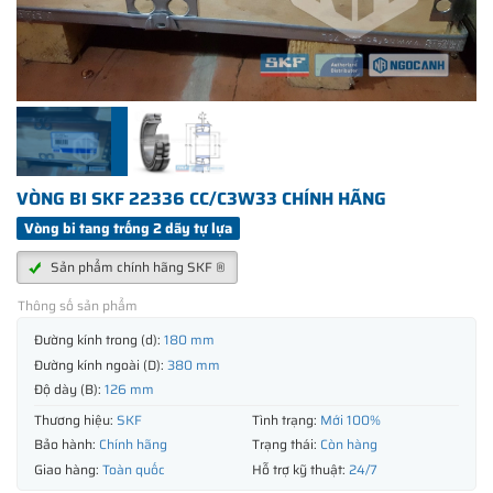
VÒNG BI SKF 22336 CC/C3W33 CHÍNH HÃNG
Vòng bi tang trống 2 dãy tự lựa
Sản phẩm chính hãng SKF ®
Thông số sản phẩm
Đường kính trong (d):
180 mm
Đường kính ngoài (D):
380 mm
Độ dày (B):
126 mm
Thương hiệu:
SKF
Tình trạng:
Mới 100%
Bảo hành:
Chính hãng
Trạng thái:
Còn hàng
Giao hàng:
Toàn quốc
Hỗ trợ kỹ thuật:
24/7