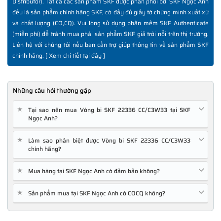
Distributor). Tất cả các sản phẩm SKF được phân phối bởi SKF Ngọc Anh
đều là sản phẩm chính hãng SKF, có đầy đủ giấy tờ chứng minh xuất xứ
và chất lượng (CO,CQ). Vui lòng sử dụng phần mềm SKF Authenticate
(miễn phí) để tránh mua phải sản phẩm SKF giả trôi nổi trên thị trường.
Liên hệ với chúng tôi nếu bạn cần trợ giúp thông tin về sản phẩm SKF
chính hãng. [
Xem chi tiết tại đây
]
Những câu hỏi thường gặp
★
Tại sao nên mua Vòng bi SKF 22336 CC/C3W33 tại SKF
Ngọc Anh?
★
Làm sao phân biệt được Vòng bi SKF 22336 CC/C3W33
chính hãng?
★
Mua hàng tại SKF Ngọc Anh có đảm bảo không?
★
Sản phẩm mua tại SKF Ngọc Anh có COCQ không?