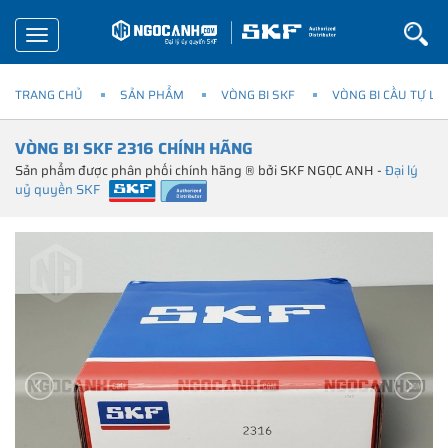
Toggle
navigation
TRANG CHỦ
SẢN PHẨM
VÒNG BI SKF
VÒNG BI CẦU TỰ LỰ
VÒNG BI SKF 2316 CHÍNH HÃNG
Sản phẩm được phân phối chính hãng ® bởi SKF NGỌC ANH -
Đại lý
uỷ quyền SKF