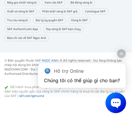
Máy gia nhiệt vòng bi
Vam cảo SKF
Bộ đóng vòng bi
Xuất xứ vòng bi SKF
Phân biệt vòng bi SKF giả
Catalogue SKF
Tra cứu vòng bi
Đại lý ủy quyền SKF
Vòng bi SKF
SKF Authenticate App
Top vòng bi SKF bán chạy
Báo chí nói về SKF Ngọc Anh
© Bản quyền thuộc
SKF NGỌC ANH
. ® All rights reserved - Vui lòng không sao
chép nội dung khi không được sự đồng ý của chúng tôi.
NGOCANH.COM - Đại lý ủy quyền vòng bi bạc đạn SKF chính hãng -
SKF
Hỗ trợ Online
Authorized Distributor
- Phân phối các sản phẩm SKF chính hãng tại Việt Nam.
Chúng tôi có thể giúp gì cho bạn?
Để tránh mua phải vòng bi SKF giả (fake) kém chất lượng. Cách tốt nhất để
đảm bảo nguồn gốc của
vòng bi SKF chính hãng
là mua từ các đại lý ủy quyền
của SKF |
skf.com/genuine