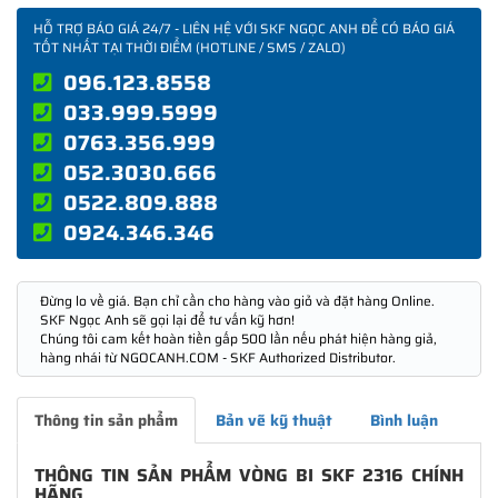
HỖ TRỢ BÁO GIÁ 24/7 - LIÊN HỆ VỚI SKF NGỌC ANH ĐỂ CÓ BÁO GIÁ
TỐT NHẤT TẠI THỜI ĐIỂM (HOTLINE / SMS / ZALO)
096.123.8558
033.999.5999
0763.356.999
052.3030.666
0522.809.888
0924.346.346
Đừng lo về giá. Bạn chỉ cần cho hàng vào giỏ và đặt hàng Online.
SKF Ngọc Anh sẽ gọi lại để tư vấn kỹ hơn!
Chúng tôi cam kết hoàn tiền gấp 500 lần nếu phát hiện hàng giả,
hàng nhái từ NGOCANH.COM - SKF Authorized Distributor.
Thông tin sản phẩm
Bản vẽ kỹ thuật
Bình luận
THÔNG TIN SẢN PHẨM VÒNG BI SKF 2316 CHÍNH
HÃNG