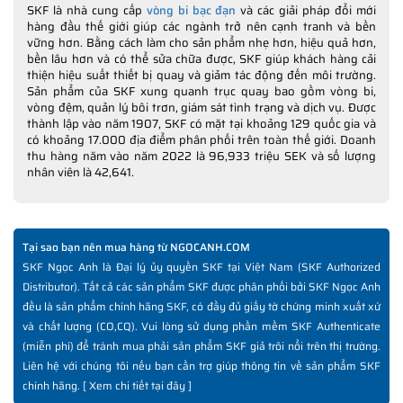
SKF là nhà cung cấp
vòng bi bạc đạn
và các giải pháp đổi mới
hàng đầu thế giới giúp các ngành trở nên cạnh tranh và bền
vững hơn. Bằng cách làm cho sản phẩm nhẹ hơn, hiệu quả hơn,
bền lâu hơn và có thể sửa chữa được, SKF giúp khách hàng cải
thiện hiệu suất thiết bị quay và giảm tác động đến môi trường.
Sản phẩm của SKF xung quanh trục quay bao gồm vòng bi,
vòng đệm, quản lý bôi trơn, giám sát tình trạng và dịch vụ. Được
thành lập vào năm 1907, SKF có mặt tại khoảng 129 quốc gia và
có khoảng 17.000 địa điểm phân phối trên toàn thế giới. Doanh
thu hàng năm vào năm 2022 là 96,933 triệu SEK và số lượng
nhân viên là 42,641.
Tại sao bạn nên mua hàng từ NGOCANH.COM
SKF Ngọc Anh là Đại lý ủy quyền SKF tại Việt Nam (SKF Authorized
Distributor). Tất cả các sản phẩm SKF được phân phối bởi SKF Ngọc Anh
đều là sản phẩm chính hãng SKF, có đầy đủ giấy tờ chứng minh xuất xứ
và chất lượng (CO,CQ). Vui lòng sử dụng phần mềm SKF Authenticate
(miễn phí) để tránh mua phải sản phẩm SKF giả trôi nổi trên thị trường.
Liên hệ với chúng tôi nếu bạn cần trợ giúp thông tin về sản phẩm SKF
chính hãng. [
Xem chi tiết tại đây
]