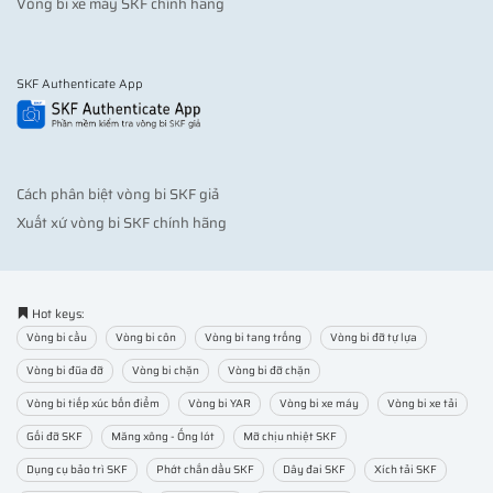
Vòng bi xe máy SKF chính hãng
SKF Authenticate App
Cách phân biệt vòng bi SKF giả
Xuất xứ vòng bi SKF chính hãng
Hot keys:
Vòng bi cầu
Vòng bi côn
Vòng bi tang trống
Vòng bi đỡ tự lựa
Vòng bi đũa đỡ
Vòng bi chặn
Vòng bi đỡ chặn
Vòng bi tiếp xúc bốn điểm
Vòng bi YAR
Vòng bi xe máy
Vòng bi xe tải
Gối đỡ SKF
Măng xông - Ống lót
Mỡ chịu nhiệt SKF
Dụng cụ bảo trì SKF
Phớt chắn dầu SKF
Dây đai SKF
Xích tải SKF