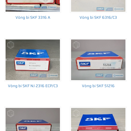
Vòng bi SKF 3316 A
Vòng bi SKF 6316/C3
THÔNG TIN HỮU ÍCH
•
Vòng bi SKF chính hãng, Những lưu ý cơ bản trước khi mua hàng
•
Xuất xứ vòng bi SKF chính hãng ở đâu?
•
Chất lượng vòng bi SKF chính hãng
Vòng bi SKF NJ 2316 ECP/C3
Vòng bi SKF 51216