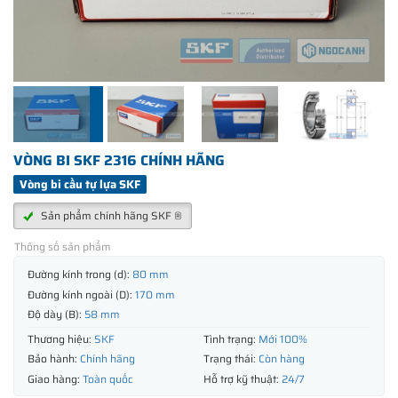
VÒNG BI SKF 2316 CHÍNH HÃNG
Vòng bi cầu tự lựa SKF
Sản phẩm chính hãng SKF ®
Thông số sản phẩm
Đường kính trong (d):
80 mm
Đường kính ngoài (D):
170 mm
Độ dày (B):
58 mm
Thương hiệu:
SKF
Tình trạng:
Mới 100%
Bảo hành:
Chính hãng
Trạng thái:
Còn hàng
Giao hàng:
Toàn quốc
Hỗ trợ kỹ thuật:
24/7