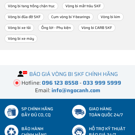
Vòng bi tang trống chặn trục
Vòng bi mắt trâu SKF
Vòng bi đũa đỡ SKF
Cụm vòng bi Y-bearings
Vòng bi kim
Vòng bi xe tải
Ống lót - Phụ kiện
Vòng bi CARB SKF
Vòng bi xe máy
BÁO GIÁ VÒNG BI SKF CHÍNH HÃNG
Hotline:
096 123 8558
-
033 999 5999
Email:
info@ngocanh.com
SP CHÍNH HÃNG
GIAO HÀNG
ĐẦY ĐỦ CO, CQ
TOÀN QUỐC 24/7
BẢO HÀNH
HỖ TRỢ KỸ THUẬT
CHÍNH HÃNG
BÁO GIÁ 24/7