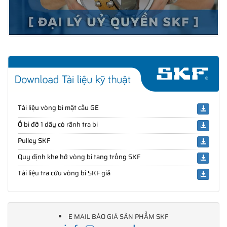
Tài liệu vòng bi mặt cầu GE
Ổ bi đỡ 1 dãy có rãnh tra bi
Pulley SKF
Quy định khe hở vòng bi tang trống SKF
Tài liệu tra cứu vòng bi SKF giả
E MAIL BÁO GIÁ SẢN PHẨM SKF