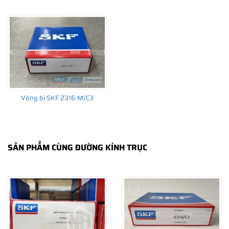
CÁCH NHẬN BIẾT VÀ PHÂN BIỆT VÒNG BI SKF 2316
CHÍNH HÃNG
Mua hàng tại các đại lý ủy quyền của SKF để yên tâm về nguồn
gốc của sản phẩm. Ngoài ra bạn cũng có thể tự kiểm tra và phân
biệt các sản phẩm SKF chính hãng bằng các cách sau:
✅
Những cách phân biệt vòng bi SKF giả bằng mắt thường
✅
SKF Authenticate, Phần mềm kiểm tra vòng bi SKF giả
Vòng bi SKF 2316 M/C3
✅
Cảnh báo của chuyên gia SKF về vòng bi SKF giả
SẢN PHẨM CÙNG ĐƯỜNG KÍNH TRỤC