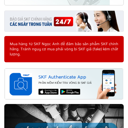
Mua hàng từ SKF Ngọc Anh để đảm bảo sản phẩm SKF chính
hãng. Tránh nguy cơ mua phải vòng bi SKF giả (fake) kém chất
lượng.