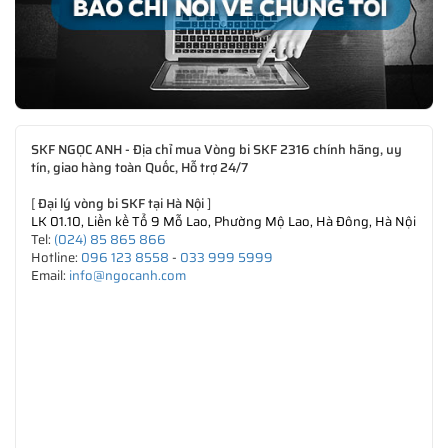
SKF NGỌC ANH - Địa chỉ mua Vòng bi SKF 2316 chính hãng, uy
tín, giao hàng toàn Quốc, Hỗ trợ 24/7
[
Đại lý vòng bi SKF tại Hà Nội
]
LK 01.10, Liền kề Tổ 9 Mỗ Lao, Phường Mộ Lao, Hà Đông, Hà Nội
Tel:
(024) 85 865 866
Hotline:
096 123 8558
-
033 999 5999
Email:
info@ngocanh.com