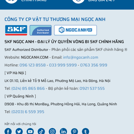
CÔNG TY CP VẬT TƯ THƯƠNG MẠI NGỌC ANH
SKF NGỌC ANH - ĐẠI LÝ ỦY QUYỀN VÒNG BI SKF CHÍNH HÃNG
- Phân phối các sản phẩm SKF chính hãng ®
SKF Authorized Distributor
Website:
NGOCANH.COM
- Email:
info@ngocanh.com
Hotline:
096 123 8558
-
033 999 5999
-
0763 356 999
[
VP Hà Nội
]
LK 01.10, Liền kề Tổ 9 Mỗ Lao, Phường Mộ Lao, Hà Đông, Hà Nội
Tel:
(024) 85 865 866
- Bộ phận kế toán:
0921 537 555
[
VP Quảng Ninh
]
D908 - Khu đô thị MonBay, Phường Hồng Hải, Hạ Long, Quảng Ninh
Tel:
(0203) 6 559 395
Kết nối với chúng tôi