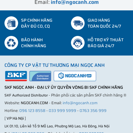
Email:
info@ngocanh.com
SP CHÍNH HÃNG
GIAO HÀNG
ĐẦY ĐỦ CO, CQ
TOÀN QUỐC 24/7
BẢO HÀNH
HỖ TRỢ KỸ THUẬT
CHÍNH HÃNG
BÁO GIÁ 24/7
CÔNG TY CP VẬT TƯ THƯƠNG MẠI NGỌC ANH
SKF NGỌC ANH - ĐẠI LÝ ỦY QUYỀN VÒNG BI SKF CHÍNH HÃNG
- Phân phối các sản phẩm SKF chính hãng ®
SKF Authorized Distributor
Website:
NGOCANH.COM
- Email:
info@ngocanh.com
Hotline:
096 123 8558
-
033 999 5999
-
0763 356 999
[
VP Hà Nội
]
LK 01.10, Liền kề Tổ 9 Mỗ Lao, Phường Mộ Lao, Hà Đông, Hà Nội