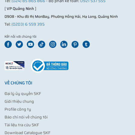
Tel:
(024) 85 865 866
- Bộ phận kế toán:
0921 537 555
[
VP Quảng Ninh
]
D908 - Khu đô thị MonBay, Phường Hồng Hải, Hạ Long, Quảng Ninh
Tel:
(0203) 6 559 395
Kết nối với chúng tôi
VỀ CHÚNG TÔI
Đại lý ủy quyền SKF
Giới thiệu chung
Profile công ty
Báo chí nói về chúng tôi
Tài liệu tra cứu SKF
Download Catalogue SKF