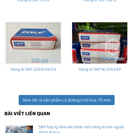
THÔNG TIN HỮU ÍCH
•
Vòng bi SKF chính hãng, Những lưu ý cơ bản trước khi mua hàng
•
Xuất xứ vòng bi SKF chính hãng ở đâu?
•
Chất lượng vòng bi SKF chính hãng
Vòng bi SKF 22215 EK/C3
Vòng bi SKF NJ 215 ECP
Xem tất cả sản phẩm có đường kính trục 75 mm
BÀI VIẾT LIÊN QUAN
SKF hợp lý hóa việc phân tích vòng bi cho người
dùng Ansys