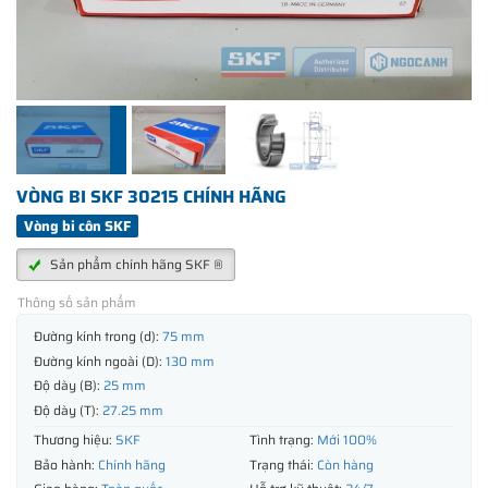
VÒNG BI SKF 30215 CHÍNH HÃNG
Vòng bi côn SKF
Sản phẩm chính hãng SKF ®
Thông số sản phẩm
Đường kính trong (d):
75 mm
Đường kính ngoài (D):
130 mm
Độ dày (B):
25 mm
Độ dày (T):
27.25 mm
Thương hiệu:
SKF
Tình trạng:
Mới 100%
Bảo hành:
Chính hãng
Trạng thái:
Còn hàng