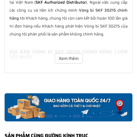
tại Việt Nam (
SKF Authorized Distributor
). Ngoài việc cung cấp
các công cụ và tiện ích chứng minh
Vòng bi SKF 30215 chính
hãng
tới Khách hàng, chúng tôi còn cam kết bồi hoàn 100 lần giá
trị đơn hàng nếu Khách hàng phát hiện Vòng bi SKF 30215 của
chúng tôi phân phối là sản phẩm không chính hãng.
GIÁ BÁN VÒNG BI SKF 30215 CHÍNH HÃNG LUÔN
TỐT NHẤT
Xem thêm
Tại
NGOCANH.COM
giá bán Vòng bi SKF 30215 luôn là tốt nhất
với nhiều ưu đãi kèm theo và các dịch vụ hẫu mãi sau bán hàng.
Chúng tôi cam kết luôn đồng hành cùng Khách hàng trong suốt
quá trình sử dụng các sản phẩm SKF chính hãng.
CHẾ ĐỘ BẢO HÀNH VÒNG BI SKF 30215 CHÍNH
HÃNG
Tất cả các sản phẩm SKF chính hãng do
SKF Ngọc Anh
phân
phối đều được bảo hành chính hãng theo đúng tiêu chuẩn bảo
SẢN PHẨM CÙNG ĐƯỜNG KÍNH TRỤC