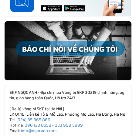
SKF NGỌC ANH - Địa chỉ mua Vòng bi SKF 30215 chính hãng, uy
tín, giao hàng toàn Quốc, Hỗ trợ 24/7
[
Đại lý vòng bi SKF tại Hà Nội
]
LK 01.10, Liền kề Tổ 9 Mỗ Lao, Phường Mộ Lao, Hà Đông, Hà Nội
Tel:
(024) 85 865 866
Hotline:
096 123 8558
-
033 999 5999
Email:
info@ngocanh.com