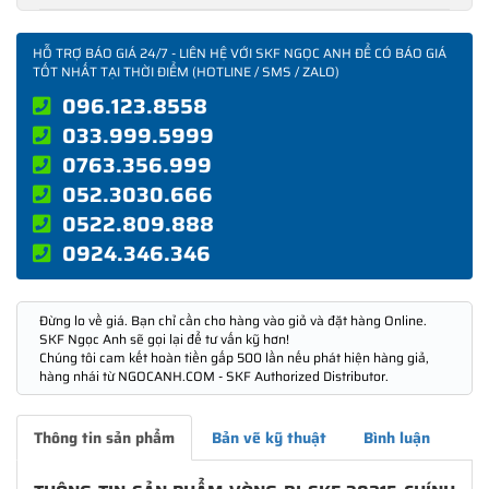
HỖ TRỢ BÁO GIÁ 24/7 - LIÊN HỆ VỚI SKF NGỌC ANH ĐỂ CÓ BÁO GIÁ
TỐT NHẤT TẠI THỜI ĐIỂM (HOTLINE / SMS / ZALO)
096.123.8558
033.999.5999
0763.356.999
052.3030.666
0522.809.888
0924.346.346
Đừng lo về giá. Bạn chỉ cần cho hàng vào giỏ và đặt hàng Online.
SKF Ngọc Anh sẽ gọi lại để tư vấn kỹ hơn!
Chúng tôi cam kết hoàn tiền gấp 500 lần nếu phát hiện hàng giả,
hàng nhái từ NGOCANH.COM - SKF Authorized Distributor.
Thông tin sản phẩm
Bản vẽ kỹ thuật
Bình luận