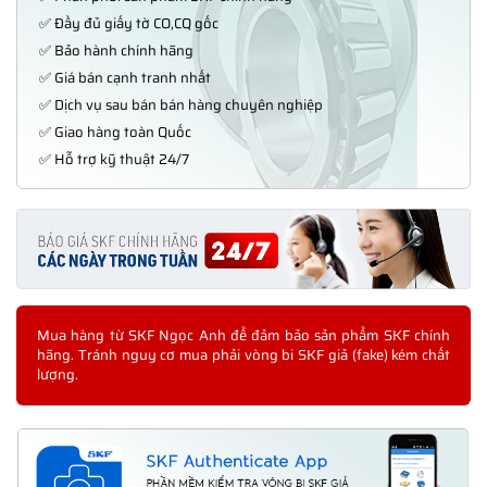
✅ Đầy đủ giấy tờ CO,CQ gốc
✅ Bảo hành chính hãng
✅ Giá bán cạnh tranh nhất
✅ Dịch vụ sau bán bán hàng chuyên nghiệp
✅ Giao hàng toàn Quốc
✅ Hỗ trợ kỹ thuật 24/7
Mua hàng từ SKF Ngọc Anh để đảm bảo sản phẩm SKF chính
hãng. Tránh nguy cơ mua phải vòng bi SKF giả (fake) kém chất
lượng.