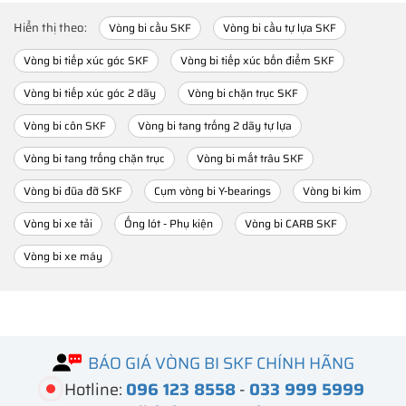
Hiển thị theo:
Vòng bi cầu SKF
Vòng bi cầu tự lựa SKF
Vòng bi tiếp xúc góc SKF
Vòng bi tiếp xúc bốn điểm SKF
Vòng bi tiếp xúc góc 2 dãy
Vòng bi chặn trục SKF
Vòng bi côn SKF
Vòng bi tang trống 2 dãy tự lựa
Vòng bi tang trống chặn trục
Vòng bi mắt trâu SKF
Vòng bi đũa đỡ SKF
Cụm vòng bi Y-bearings
Vòng bi kim
Vòng bi xe tải
Ống lót - Phụ kiện
Vòng bi CARB SKF
Vòng bi xe máy
BÁO GIÁ VÒNG BI SKF CHÍNH HÃNG
Hotline:
096 123 8558
-
033 999 5999