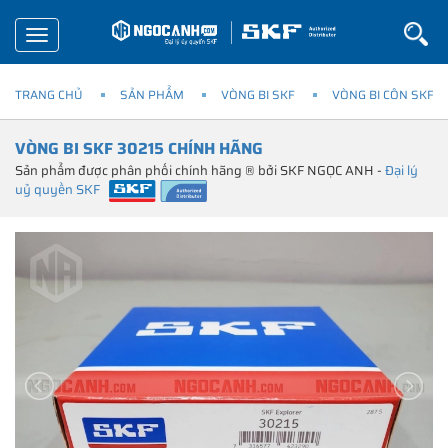
Toggle
navigation
TRANG CHỦ
SẢN PHẨM
VÒNG BI SKF
VÒNG BI CÔN SKF
VÒNG BI SKF 30215 CHÍNH HÃNG
Sản phẩm được phân phối chính hãng ® bởi SKF NGỌC ANH -
Đại lý
uỷ quyền SKF