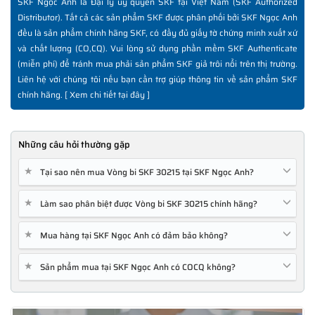
SKF Ngọc Anh là Đại lý ủy quyền SKF tại Việt Nam (SKF Authorized
Distributor). Tất cả các sản phẩm SKF được phân phối bởi SKF Ngọc Anh
đều là sản phẩm chính hãng SKF, có đầy đủ giấy tờ chứng minh xuất xứ
và chất lượng (CO,CQ). Vui lòng sử dụng phần mềm SKF Authenticate
(miễn phí) để tránh mua phải sản phẩm SKF giả trôi nổi trên thị trường.
Liên hệ với chúng tôi nếu bạn cần trợ giúp thông tin về sản phẩm SKF
chính hãng. [
Xem chi tiết tại đây
]
Những câu hỏi thường gặp
★
Tại sao nên mua Vòng bi SKF 30215 tại SKF Ngọc Anh?
★
Làm sao phân biệt được Vòng bi SKF 30215 chính hãng?
★
Mua hàng tại SKF Ngọc Anh có đảm bảo không?
★
Sản phẩm mua tại SKF Ngọc Anh có COCQ không?