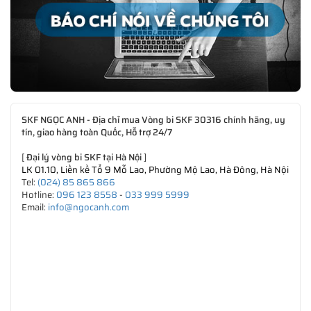
SKF NGỌC ANH - Địa chỉ mua Vòng bi SKF 30316 chính hãng, uy
tín, giao hàng toàn Quốc, Hỗ trợ 24/7
[
Đại lý vòng bi SKF tại Hà Nội
]
LK 01.10, Liền kề Tổ 9 Mỗ Lao, Phường Mộ Lao, Hà Đông, Hà Nội
Tel:
(024) 85 865 866
Hotline:
096 123 8558
-
033 999 5999
Email:
info@ngocanh.com