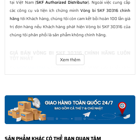
tại Việt Nam (
SKF Authorized Distributor
). Ngoài việc cung cấp
các công cụ và tiện ích chứng minh
Vòng bi SKF 30316 chính
hãng
tới Khách hàng, chúng tôi còn cam kết bồi hoàn 100 lần giá
trị đơn hàng nếu Khách hàng phát hiện Vòng bi SKF 30316 của
chúng tôi phân phối là sản phẩm không chính hãng.
GIÁ BÁN VÒNG BI SKF 30316 CHÍNH HÃNG LUÔN
TỐT NHẤT
Xem thêm
Tại
NGOCANH.COM
giá bán Vòng bi SKF 30316 luôn là tốt nhất
với nhiều ưu đãi kèm theo và các dịch vụ hẫu mãi sau bán hàng.
Chúng tôi cam kết luôn đồng hành cùng Khách hàng trong suốt
quá trình sử dụng các sản phẩm SKF chính hãng.
CHẾ ĐỘ BẢO HÀNH VÒNG BI SKF 30316 CHÍNH
HÃNG
Tất cả các sản phẩm SKF chính hãng do
SKF Ngọc Anh
phân
phối đều được bảo hành chính hãng theo đúng tiêu chuẩn bảo
SẢN PHẨM KHÁC CÓ THỂ BẠN QUAN TÂM