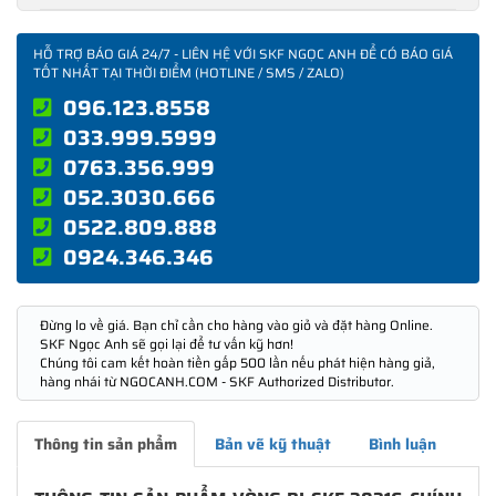
HỖ TRỢ BÁO GIÁ 24/7 - LIÊN HỆ VỚI SKF NGỌC ANH ĐỂ CÓ BÁO GIÁ
TỐT NHẤT TẠI THỜI ĐIỂM (HOTLINE / SMS / ZALO)
096.123.8558
033.999.5999
0763.356.999
052.3030.666
0522.809.888
0924.346.346
Đừng lo về giá. Bạn chỉ cần cho hàng vào giỏ và đặt hàng Online.
SKF Ngọc Anh sẽ gọi lại để tư vấn kỹ hơn!
Chúng tôi cam kết hoàn tiền gấp 500 lần nếu phát hiện hàng giả,
hàng nhái từ NGOCANH.COM - SKF Authorized Distributor.
Thông tin sản phẩm
Bản vẽ kỹ thuật
Bình luận