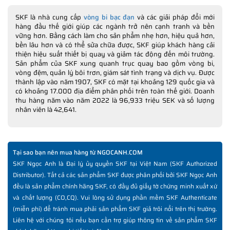
SKF là nhà cung cấp
vòng bi bạc đạn
và các giải pháp đổi mới
hàng đầu thế giới giúp các ngành trở nên cạnh tranh và bền
vững hơn. Bằng cách làm cho sản phẩm nhẹ hơn, hiệu quả hơn,
bền lâu hơn và có thể sửa chữa được, SKF giúp khách hàng cải
thiện hiệu suất thiết bị quay và giảm tác động đến môi trường.
Sản phẩm của SKF xung quanh trục quay bao gồm vòng bi,
vòng đệm, quản lý bôi trơn, giám sát tình trạng và dịch vụ. Được
thành lập vào năm 1907, SKF có mặt tại khoảng 129 quốc gia và
có khoảng 17.000 địa điểm phân phối trên toàn thế giới. Doanh
thu hàng năm vào năm 2022 là 96,933 triệu SEK và số lượng
nhân viên là 42,641.
Tại sao bạn nên mua hàng từ NGOCANH.COM
SKF Ngọc Anh là Đại lý ủy quyền SKF tại Việt Nam (SKF Authorized
Distributor). Tất cả các sản phẩm SKF được phân phối bởi SKF Ngọc Anh
đều là sản phẩm chính hãng SKF, có đầy đủ giấy tờ chứng minh xuất xứ
và chất lượng (CO,CQ). Vui lòng sử dụng phần mềm SKF Authenticate
(miễn phí) để tránh mua phải sản phẩm SKF giả trôi nổi trên thị trường.
Liên hệ với chúng tôi nếu bạn cần trợ giúp thông tin về sản phẩm SKF