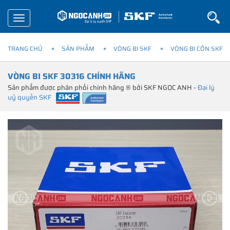
Toggle
navigation
TRANG CHỦ
SẢN PHẨM
VÒNG BI SKF
VÒNG BI CÔN SKF
VÒNG BI SKF 30316 CHÍNH HÃNG
Sản phẩm được phân phối chính hãng ® bởi SKF NGỌC ANH -
Đại lý
uỷ quyền SKF