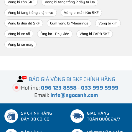
Vòng bi côn SKF
Vòng bi tang trống 2 dãy tự lựa
Vòng bi tang trống chặn trục
Vòng bi mắt trâu SKF
Vòng bi đũa đỡ SKF
Cụm vòng bi Y-bearings
Vòng bi kim
Vòng bi xe tải
Ống lót - Phụ kiện
Vòng bi CARB SKF
Vòng bi xe máy
BÁO GIÁ VÒNG BI SKF CHÍNH HÃNG
Hotline:
096 123 8558
-
033 999 5999
Email:
info@ngocanh.com
SP CHÍNH HÃNG
GIAO HÀNG
ĐẦY ĐỦ CO, CQ
TOÀN QUỐC 24/7