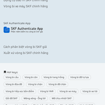
Dụng cụ bảo trì SKF chính hãng
Vòng bi xe máy SKF chính hãng
SKF Authenticate App
Cách phân biệt vòng bi SKF giả
Xuất xứ vòng bi SKF chính hãng
Hot keys:
Vòng bi cầu
Vòng bi côn
Vòng bi tang trống
Vòng bi đỡ tự lựa
Vòng bi đũa đỡ
Vòng bi chặn
Vòng bi đỡ chặn
Vòng bi tiếp xúc bốn điểm
Vòng bi YAR
Vòng bi xe máy
Vòng bi xe tải
Gối đỡ SKF
Măng xông - Ống lót
Mỡ chịu nhiệt SKF