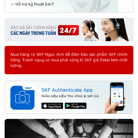
✅ Hỗ trợ kỹ thuật 24/7
Mua hàng từ SKF Ngọc Anh để đảm bảo sản phẩm SKF chính
hãng. Tránh nguy cơ mua phải vòng bi SKF giả (fake) kém chất
lượng.