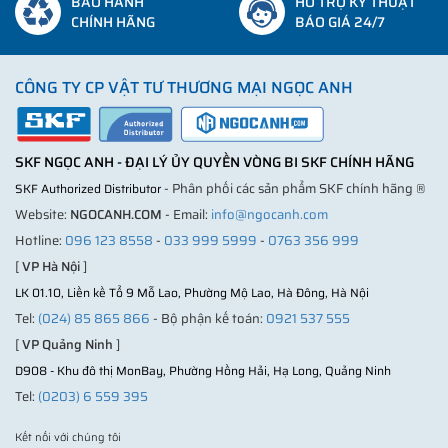
BẢO HÀNH
HỖ TRỢ KỸ THUẬT
CHÍNH HÃNG
BÁO GIÁ 24/7
CÔNG TY CP VẬT TƯ THƯƠNG MẠI NGỌC ANH
SKF NGỌC ANH - ĐẠI LÝ ỦY QUYỀN VÒNG BI SKF CHÍNH HÃNG
- Phân phối các sản phẩm SKF chính hãng ®
SKF Authorized Distributor
Website:
NGOCANH.COM
- Email:
info@ngocanh.com
Hotline:
096 123 8558
-
033 999 5999
-
0763 356 999
[
VP Hà Nội
]
LK 01.10, Liền kề Tổ 9 Mỗ Lao, Phường Mộ Lao, Hà Đông, Hà Nội
Tel:
(024) 85 865 866
- Bộ phận kế toán:
0921 537 555
[
VP Quảng Ninh
]
D908 - Khu đô thị MonBay, Phường Hồng Hải, Hạ Long, Quảng Ninh
Tel:
(0203) 6 559 395
Kết nối với chúng tôi