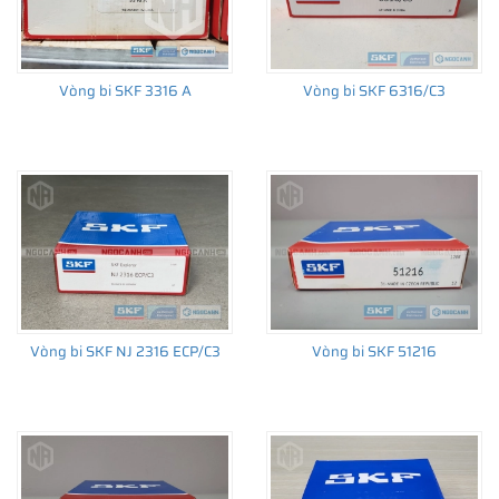
Vòng bi SKF 3316 A
Vòng bi SKF 6316/C3
THÔNG TIN HỮU ÍCH
•
Vòng bi SKF chính hãng, Những lưu ý cơ bản trước khi mua hàng
•
Xuất xứ vòng bi SKF chính hãng ở đâu?
•
Chất lượng vòng bi SKF chính hãng
Vòng bi SKF NJ 2316 ECP/C3
Vòng bi SKF 51216