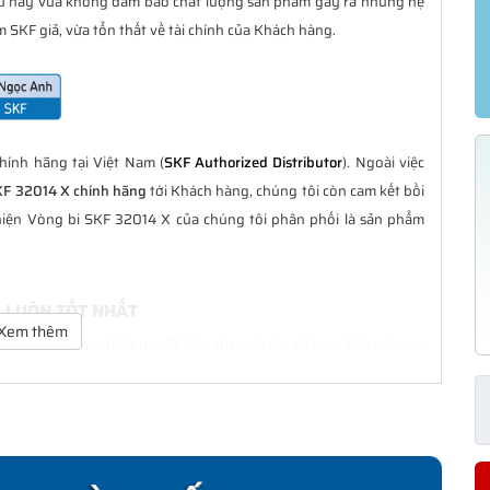
ều này vừa không đảm bảo chất lượng sản phẩm gây ra những hệ
 SKF giả, vừa tổn thất về tài chính của Khách hàng.
ính hãng tại Việt Nam (
SKF Authorized Distributor
). Ngoài việc
KF 32014 X chính hãng
tới Khách hàng, chúng tôi còn cam kết bồi
hiện Vòng bi SKF 32014 X của chúng tôi phân phối là sản phẩm
G LUÔN TỐT NHẤT
Xem thêm
à tốt nhất với nhiều ưu đãi kèm theo và các dịch vụ hẫu mãi sau
ách hàng trong suốt quá trình sử dụng các sản phẩm SKF chính
HÍNH HÃNG