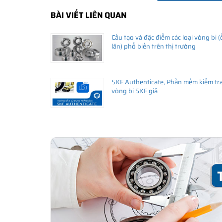
BÀI VIẾT LIÊN QUAN
Cấu tạo và đặc điểm các loại vòng bi (
lăn) phổ biến trên thị trường
SKF Authenticate, Phần mềm kiểm tr
vòng bi SKF giả
THÔNG TIN HỮU ÍCH
•
Vòng bi SKF chính hãng, Những lưu ý cơ bản trước khi m
•
Xuất xứ vòng bi SKF chính hãng ở đâu?
•
Chất lượng vòng bi SKF chính hãng