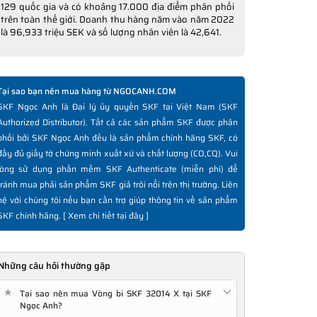
129 quốc gia và có khoảng 17.000 địa điểm phân phối
trên toàn thế giới. Doanh thu hàng năm vào năm 2022
là 96,933 triệu SEK và số lượng nhân viên là 42,641.
Tại sao bạn nên mua hàng từ NGOCANH.COM
SKF Ngọc Anh là Đại lý ủy quyền SKF tại Việt Nam (SKF
Authorized Distributor). Tất cả các sản phẩm SKF được phân
phối bởi SKF Ngọc Anh đều là sản phẩm chính hãng SKF, có
đầy đủ giấy tờ chứng minh xuất xứ và chất lượng (CO,CQ). Vui
lòng sử dụng phần mềm SKF Authenticate (miễn phí) để
tránh mua phải sản phẩm SKF giả trôi nổi trên thị trường. Liên
hệ với chúng tôi nếu bạn cần trợ giúp thông tin về sản phẩm
SKF chính hãng. [
Xem chi tiết tại đây
]
Những câu hỏi thường gặp
★
Tại sao nên mua Vòng bi SKF 32014 X tại SKF
Ngọc Anh?