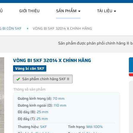
HỦ
GIỚI THIỆU
SẢN PHẨM
TÀI LIỆU
 BI CÔN SKF
VÒNG BI SKF 32014 X CHÍNH HÃNG
Sản phẩm được phân phối chính hãng ® 
VÒNG BI SKF 32014 X CHÍNH HÃNG
Vòng bi côn SKF
Sản phẩm chính hãng SKF ®
Thông số sản phẩm
Đường kính trong (d):
70 mm
Đường kính ngoài (D):
110 mm
Độ dày (B):
25 mm
Độ dày (T):
25 mm
Thương hiệu:
SKF
Tình trạng:
Mới 100%