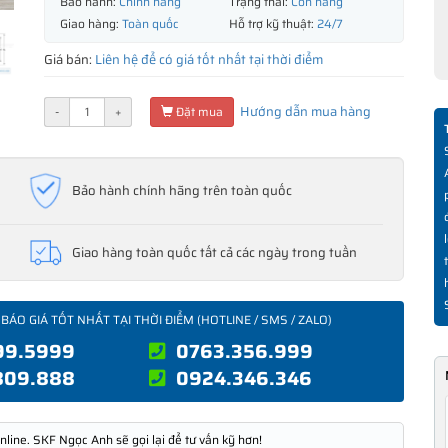
Bảo hành:
Chính hãng
Trạng thái:
Còn hàng
Giao hàng:
Toàn quốc
Hỗ trợ kỹ thuật:
24/7
Giá bán:
Liên hệ để có giá tốt nhất tại thời điểm
Hướng dẫn mua hàng
-
+
Đặt mua
Bảo hành chính hãng trên toàn quốc
Giao hàng toàn quốc tất cả các ngày trong tuần
 BÁO GIÁ TỐT NHẤT TẠI THỜI ĐIỂM (HOTLINE / SMS / ZALO)
99.5999
0763.356.999
809.888
0924.346.346
nline. SKF Ngọc Anh sẽ gọi lại để tư vấn kỹ hơn!