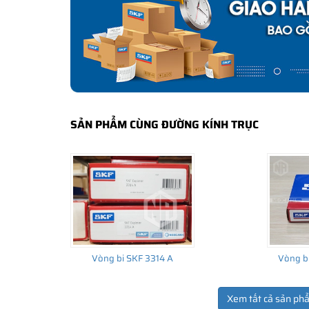
Tất cả các sản phẩm SKF chính hãng do
SKF Ngọc Anh
bảo hành của nhà sản xuất.
CÁCH NHẬN BIẾT VÀ PHÂN BIỆT VÒNG BI S
Mua hàng tại các đại lý ủy quyền của SKF để yên tâm 
và phân biệt các sản phẩm SKF chính hãng bằng các các
✅
Những cách phân biệt vòng bi SKF giả bằng mắt thường
SẢN PHẨM CÙNG ĐƯỜNG KÍNH TRỤC
✅
SKF Authenticate, Phần mềm kiểm tra vòng bi SKF giả
✅
Cảnh báo của chuyên gia SKF về vòng bi SKF giả
Vòng bi SKF 3314 A
Vòng b
Xem tất cả sản ph