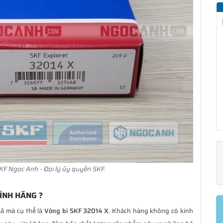
KF Ngọc Anh - Đại lý ủy quyền SKF.
ÍNH HÃNG ?
iả mà cụ thể là
Vòng bi SKF 32014 X
. Khách hàng không có kinh