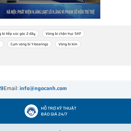
 bi tiếp xúc góc 2 dãy
Vòng bi chặn trục SKF
F
Cụm vòng bi Y-bearings
Vòng bi kim
99
Email:
info@ngocanh.com
HỖ TRỢ KỸ THUẬT
BÁO GIÁ 24/7