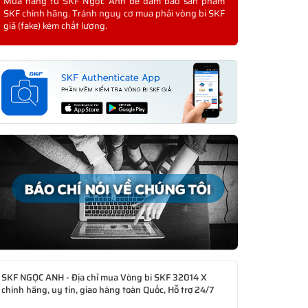
Mua hàng từ SKF Ngọc Anh để đảm bảo sản phẩm
SKF chính hãng. Tránh nguy cơ mua phải vòng bi SKF
giả (fake) kém chất lượng.
SKF NGỌC ANH - Địa chỉ mua Vòng bi SKF 32014 X
chính hãng, uy tín, giao hàng toàn Quốc, Hỗ trợ 24/7