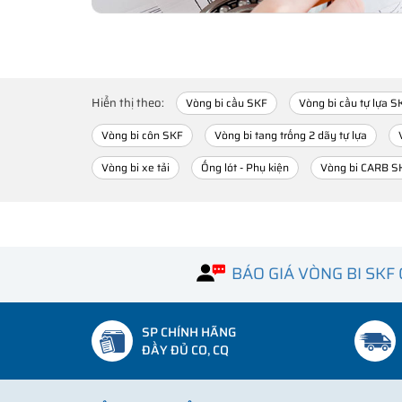
Hiển thị theo:
Vòng bi cầu SKF
Vòng bi cầu tự lựa S
Vòng bi côn SKF
Vòng bi tang trống 2 dãy tự lựa
Vòng bi xe tải
Ống lót - Phụ kiện
Vòng bi CARB S
BÁO GIÁ VÒNG BI SKF
SP CHÍNH HÃNG
ĐẦY ĐỦ CO, CQ