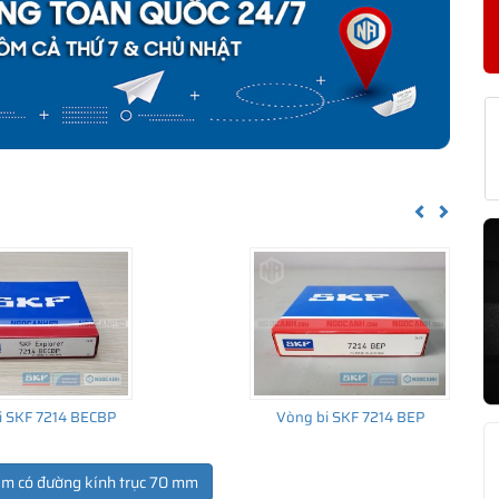
phân phối đều được bảo hành chính hãng theo đúng tiêu chuẩn
KF 32014 X CHÍNH HÃNG
về nguồn gốc của sản phẩm. Ngoài ra bạn cũng có thể tự kiểm tra
h sau:
Previous
Next
i SKF 7214 BECBP
Vòng bi SKF 7214 BEP
ẩm có đường kính trục 70 mm