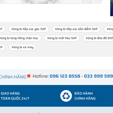
KF
Vòng bi tiếp xúc góc SKF
Vòng bi tiếp xúc bốn điểm SKF
Vòng
Vòng bi tang trống chặn trục
Vòng bi mắt trâu SKF
Vòng bi đũa đỡ SK
KF
Vòng bi xe máy
Hotline:
096 123 8558
-
033 999 59
 CHÍNH HÃNG
GIAO HÀNG
BẢO HÀNH
TOÀN QUỐC 24/7
CHÍNH HÃNG