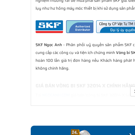
nghiệm thường rất dễ mua phải sản phẩm SKF giả. Đi
lụy như hư hỏng máy móc thiết bị khi sử dụng sản phẩm
SKF Ngọc Anh
- Phân phối uỷ quyền sản phẩm SKF ch
cung cấp các công cụ và tiện ích chứng minh
Vòng bi S
hoàn 100 lần giá trị đơn hàng nếu Khách hàng phát 
không chính hãng.
GIÁ BÁN VÒNG BI SKF 32014 X CHÍNH HÃN
Tại
NGOCANH.COM
giá bán Vòng bi SKF 32014 X luôn l
bán hàng. Chúng tôi cam kết luôn đồng hành cùng Kh
hãng.
CHẾ ĐỘ BẢO HÀNH VÒNG BI SKF 32014 X C