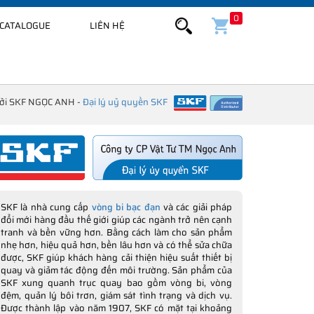
0
CATALOGUE
LIÊN HỆ
bởi SKF NGỌC ANH -
Đại lý uỷ quyền SKF
SKF là nhà cung cấp
vòng bi bạc đạn
và các giải pháp
đổi mới hàng đầu thế giới giúp các ngành trở nên cạnh
tranh và bền vững hơn. Bằng cách làm cho sản phẩm
nhẹ hơn, hiệu quả hơn, bền lâu hơn và có thể sửa chữa
được, SKF giúp khách hàng cải thiện hiệu suất thiết bị
quay và giảm tác động đến môi trường. Sản phẩm của
SKF xung quanh trục quay bao gồm vòng bi, vòng
đệm, quản lý bôi trơn, giám sát tình trạng và dịch vụ.
Được thành lập vào năm 1907, SKF có mặt tại khoảng