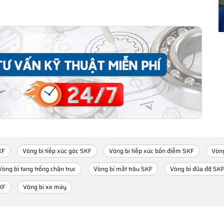
KF
Vòng bi tiếp xúc góc SKF
Vòng bi tiếp xúc bốn điểm SKF
Vòng
Vòng bi tang trống chặn trục
Vòng bi mắt trâu SKF
Vòng bi đũa đỡ SK
KF
Vòng bi xe máy