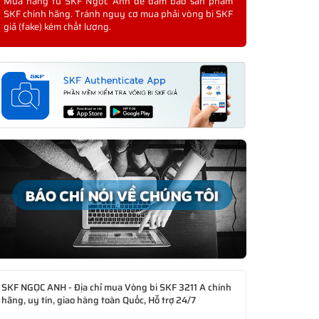
Mua hàng từ SKF Ngọc Anh để đảm bảo sản phẩm
SKF chính hãng. Tránh nguy cơ mua phải vòng bi SKF
giả (fake) kém chất lượng.
SKF NGỌC ANH - Địa chỉ mua Vòng bi SKF 3211 A chính
hãng, uy tín, giao hàng toàn Quốc, Hỗ trợ 24/7