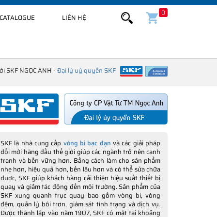
0
CATALOGUE
LIÊN HỆ
bởi SKF NGỌC ANH -
Đại lý uỷ quyền SKF
SKF là nhà cung cấp
vòng bi bạc đạn
và các giải pháp
đổi mới hàng đầu thế giới giúp các ngành trở nên cạnh
tranh và bền vững hơn. Bằng cách làm cho sản phẩm
nhẹ hơn, hiệu quả hơn, bền lâu hơn và có thể sửa chữa
được, SKF giúp khách hàng cải thiện hiệu suất thiết bị
quay và giảm tác động đến môi trường. Sản phẩm của
SKF xung quanh trục quay bao gồm vòng bi, vòng
đệm, quản lý bôi trơn, giám sát tình trạng và dịch vụ.
Được thành lập vào năm 1907, SKF có mặt tại khoảng