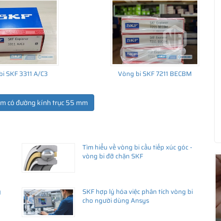
bi SKF 3311 A/C3
Vòng bi SKF 7211 BECBM
ẩm có đường kính trục 55 mm
ua hàng
Tìm hiểu về vòng bi cầu tiếp xúc góc -
vòng bi đỡ chặn SKF
ý
SKF hợp lý hóa việc phân tích vòng bi
cho người dùng Ansys