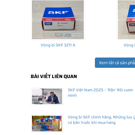
Vòng bi SKF 3211 A
Vòng 
Xem tất cả sản ph
THÔNG TIN HỮU ÍCH
BÀI VIẾT LIÊN QUAN
•
Vòng bi SKF chính hãng, Những lưu ý cơ bản trước khi m
SKF Việt Nam 2025 – ‘Rắn’ Rỏi vươn
•
Xuất xứ vòng bi SKF chính hãng ở đâu?
mình
•
Chất lượng vòng bi SKF chính hãng
Vòng bi SKF chính hãng, Những lưu 
cơ bản trước khi mua hàng