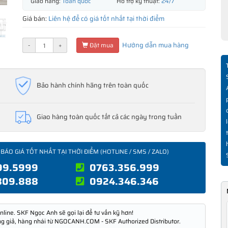
Giao hàng:
Toàn quốc
Hỗ trợ kỹ thuật:
24/7
Giá bán:
Liên hệ để có giá tốt nhất tại thời điểm
Hướng dẫn mua hàng
-
+
Đặt mua
Bảo hành chính hãng trên toàn quốc
Giao hàng toàn quốc tất cả các ngày trong tuần
 BÁO GIÁ TỐT NHẤT TẠI THỜI ĐIỂM (HOTLINE / SMS / ZALO)
99.5999
0763.356.999
809.888
0924.346.346
nline. SKF Ngọc Anh sẽ gọi lại để tư vấn kỹ hơn!
ng giả, hàng nhái từ NGOCANH.COM - SKF Authorized Distributor.