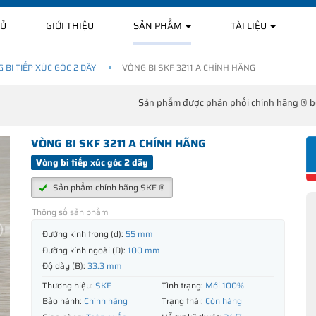
HỦ
GIỚI THIỆU
SẢN PHẨM
TÀI LIỆU
 BI TIẾP XÚC GÓC 2 DÃY
VÒNG BI SKF 3211 A CHÍNH HÃNG
Sản phẩm được phân phối chính hãng ® 
VÒNG BI SKF 3211 A CHÍNH HÃNG
Vòng bi tiếp xúc góc 2 dãy
Sản phẩm chính hãng SKF ®
Thông số sản phẩm
Đường kính trong (d):
55 mm
Đường kính ngoài (D):
100 mm
Độ dày (B):
33.3 mm
Thương hiệu:
SKF
Tình trạng:
Mới 100%
Bảo hành:
Chính hãng
Trạng thái:
Còn hàng