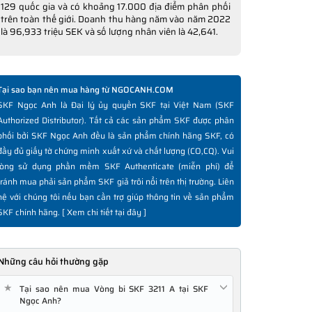
129 quốc gia và có khoảng 17.000 địa điểm phân phối
trên toàn thế giới. Doanh thu hàng năm vào năm 2022
là 96,933 triệu SEK và số lượng nhân viên là 42,641.
Tại sao bạn nên mua hàng từ NGOCANH.COM
SKF Ngọc Anh là Đại lý ủy quyền SKF tại Việt Nam (SKF
Authorized Distributor). Tất cả các sản phẩm SKF được phân
phối bởi SKF Ngọc Anh đều là sản phẩm chính hãng SKF, có
đầy đủ giấy tờ chứng minh xuất xứ và chất lượng (CO,CQ). Vui
lòng sử dụng phần mềm SKF Authenticate (miễn phí) để
tránh mua phải sản phẩm SKF giả trôi nổi trên thị trường. Liên
hệ với chúng tôi nếu bạn cần trợ giúp thông tin về sản phẩm
SKF chính hãng. [
Xem chi tiết tại đây
]
Những câu hỏi thường gặp
★
Tại sao nên mua Vòng bi SKF 3211 A tại SKF
Ngọc Anh?