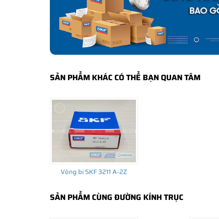
CÁCH NHẬN BIẾT VÀ PHÂN BIỆT VÒNG BI SK
Mua hàng tại các đại lý ủy quyền của SKF để yên tâm 
và phân biệt các sản phẩm SKF chính hãng bằng các các
✅
Những cách phân biệt vòng bi SKF giả bằng mắt thường
✅
SKF Authenticate, Phần mềm kiểm tra vòng bi SKF giả
SẢN PHẨM KHÁC CÓ THỂ BẠN QUAN TÂM
✅
Cảnh báo của chuyên gia SKF về vòng bi SKF giả
Vòng bi SKF 3211 A-2Z
SẢN PHẨM CÙNG ĐƯỜNG KÍNH TRỤC