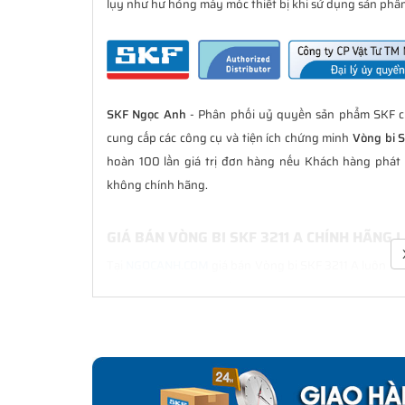
lụy như hư hỏng máy móc thiết bị khi sử dụng sản phẩm
SKF Ngọc Anh
- Phân phối uỷ quyền sản phẩm SKF ch
cung cấp các công cụ và tiện ích chứng minh
Vòng bi 
hoàn 100 lần giá trị đơn hàng nếu Khách hàng phát 
không chính hãng.
GIÁ BÁN VÒNG BI SKF 3211 A CHÍNH HÃNG 
Tại
NGOCANH.COM
giá bán Vòng bi SKF 3211 A luôn là 
hàng. Chúng tôi cam kết luôn đồng hành cùng Khách h
CHẾ ĐỘ BẢO HÀNH VÒNG BI SKF 3211 A CH
Tất cả các sản phẩm SKF chính hãng do
SKF Ngọc Anh
bảo hành của nhà sản xuất.