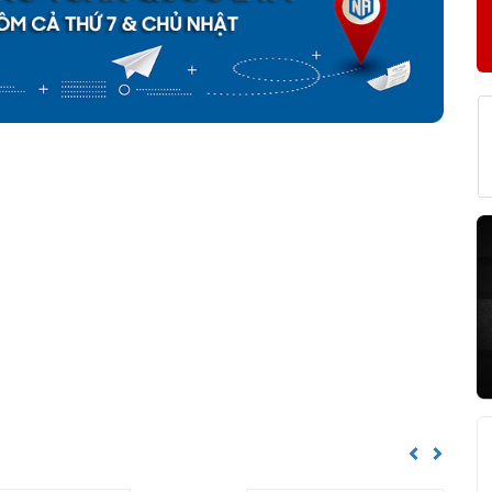
F 3211 A CHÍNH HÃNG
về nguồn gốc của sản phẩm. Ngoài ra bạn cũng có thể tự kiểm tra
h sau:
Previous
Next