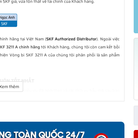
 SKF giả, vừa tổn thất về tài chính của Khách hàng.
ính hãng tại Việt Nam (
SKF Authorized Distributor
). Ngoài việc
SKF 3211 A chính hãng
tới Khách hàng, chúng tôi còn cam kết bồi
hiện Vòng bi SKF 3211 A của chúng tôi phân phối là sản phẩm
LUÔN TỐT NHẤT
Xem thêm
tốt nhất với nhiều ưu đãi kèm theo và các dịch vụ hẫu mãi sau bán
àng trong suốt quá trình sử dụng các sản phẩm SKF chính hãng.
ÍNH HÃNG
phân phối đều được bảo hành chính hãng theo đúng tiêu chuẩn