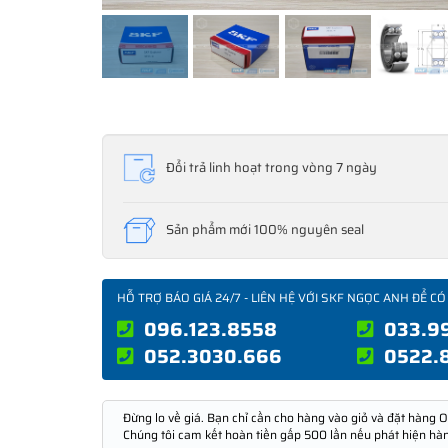
Đổi trả linh hoạt trong vòng 7 ngày
Sản phẩm mới 100% nguyên seal
HỖ TRỢ BÁO GIÁ 24/7 - LIÊN HỆ VỚI SKF NGỌC ANH ĐỂ CÓ
096.123.8558
033.9
052.3030.666
0522.
Đừng lo về giá. Bạn chỉ cần cho hàng vào giỏ và đặt hàng O
Chúng tôi cam kết hoàn tiền gấp 500 lần nếu phát hiện hà