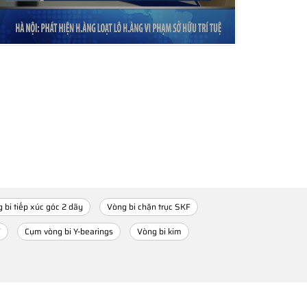
 bi tiếp xúc góc 2 dãy
Vòng bi chặn trục SKF
F
Cụm vòng bi Y-bearings
Vòng bi kim