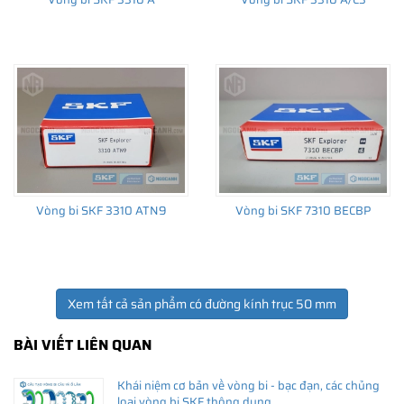
THÔNG TIN HỮU ÍCH
•
Vòng bi SKF chính hãng, Những lưu ý cơ bản trước khi mua hàng
•
Xuất xứ vòng bi SKF chính hãng ở đâu?
•
Chất lượng vòng bi SKF chính hãng
Vòng bi SKF 3310 ATN9
Vòng bi SKF 7310 BECBP
Xem tất cả sản phẩm có đường kính trục 50 mm
BÀI VIẾT LIÊN QUAN
Khái niệm cơ bản về vòng bi - bạc đạn, các chủng
loại vòng bi SKF thông dụng