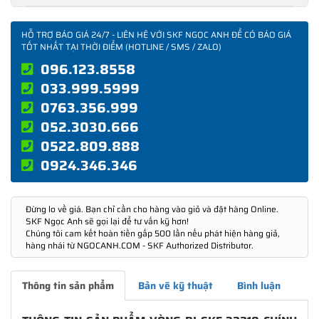
HỖ TRỢ BÁO GIÁ 24/7 - LIÊN HỆ VỚI SKF NGỌC ANH ĐỂ CÓ BÁO GIÁ
TỐT NHẤT TẠI THỜI ĐIỂM (HOTLINE / SMS / ZALO)
096.123.8558
033.999.5999
0763.356.999
052.3030.666
0522.809.888
0924.346.346
Đừng lo về giá. Bạn chỉ cần cho hàng vào giỏ và đặt hàng Online.
SKF Ngọc Anh sẽ gọi lại để tư vấn kỹ hơn!
Chúng tôi cam kết hoàn tiền gấp 500 lần nếu phát hiện hàng giả,
hàng nhái từ NGOCANH.COM - SKF Authorized Distributor.
Thông tin sản phẩm
Bản vẽ kỹ thuật
Bình luận