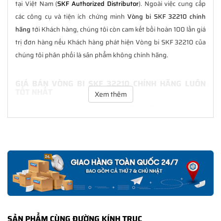
tại Việt Nam (
SKF Authorized Distributor
). Ngoài việc cung cấp
các công cụ và tiện ích chứng minh
Vòng bi SKF 32210 chính
hãng
tới Khách hàng, chúng tôi còn cam kết bồi hoàn 100 lần giá
trị đơn hàng nếu Khách hàng phát hiện Vòng bi SKF 32210 của
chúng tôi phân phối là sản phẩm không chính hãng.
GIÁ BÁN VÒNG BI SKF 32210 CHÍNH HÃNG LUÔN
TỐT NHẤT
Xem thêm
Tại
NGOCANH.COM
giá bán Vòng bi SKF 32210 luôn là tốt nhất
với nhiều ưu đãi kèm theo và các dịch vụ hẫu mãi sau bán hàng.
Chúng tôi cam kết luôn đồng hành cùng Khách hàng trong suốt
quá trình sử dụng các sản phẩm SKF chính hãng.
CHẾ ĐỘ BẢO HÀNH VÒNG BI SKF 32210 CHÍNH
HÃNG
Tất cả các sản phẩm SKF chính hãng do
SKF Ngọc Anh
phân
phối đều được bảo hành chính hãng theo đúng tiêu chuẩn bảo
SẢN PHẨM CÙNG ĐƯỜNG KÍNH TRỤC