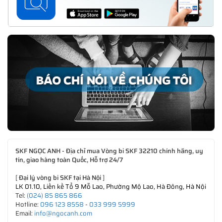
SKF NGỌC ANH - Địa chỉ mua Vòng bi SKF 32210 chính hãng, uy
tín, giao hàng toàn Quốc, Hỗ trợ 24/7
[
Đại lý vòng bi SKF tại Hà Nội
]
LK 01.10, Liền kề Tổ 9 Mỗ Lao, Phường Mộ Lao, Hà Đông, Hà Nội
Tel:
(024) 85 865 866
Hotline:
096 123 8558
-
033 999 5999
Email:
info@ngocanh.com