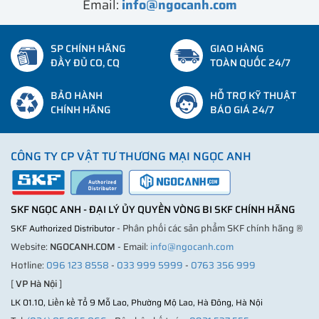
Email:
info@ngocanh.com
SP CHÍNH HÃNG
GIAO HÀNG
ĐẦY ĐỦ CO, CQ
TOÀN QUỐC 24/7
BẢO HÀNH
HỖ TRỢ KỸ THUẬT
CHÍNH HÃNG
BÁO GIÁ 24/7
CÔNG TY CP VẬT TƯ THƯƠNG MẠI NGỌC ANH
SKF NGỌC ANH - ĐẠI LÝ ỦY QUYỀN VÒNG BI SKF CHÍNH HÃNG
- Phân phối các sản phẩm SKF chính hãng ®
SKF Authorized Distributor
Website:
NGOCANH.COM
- Email:
info@ngocanh.com
Hotline:
096 123 8558
-
033 999 5999
-
0763 356 999
[
VP Hà Nội
]
LK 01.10, Liền kề Tổ 9 Mỗ Lao, Phường Mộ Lao, Hà Đông, Hà Nội