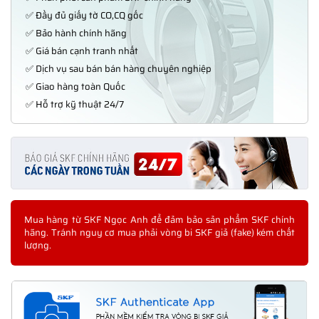
✅ Đầy đủ giấy tờ CO,CQ gốc
✅ Bảo hành chính hãng
✅ Giá bán cạnh tranh nhất
✅ Dịch vụ sau bán bán hàng chuyên nghiệp
✅ Giao hàng toàn Quốc
✅ Hỗ trợ kỹ thuật 24/7
Mua hàng từ SKF Ngọc Anh để đảm bảo sản phẩm SKF chính
hãng. Tránh nguy cơ mua phải vòng bi SKF giả (fake) kém chất
lượng.