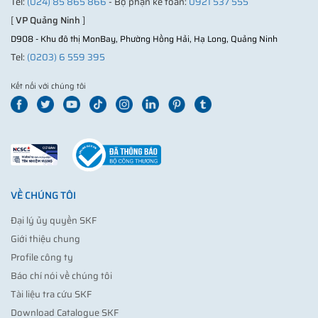
Tel:
(024) 85 865 866
- Bộ phận kế toán:
0921 537 555
[
VP Quảng Ninh
]
D908 - Khu đô thị MonBay, Phường Hồng Hải, Hạ Long, Quảng Ninh
Tel:
(0203) 6 559 395
Kết nối với chúng tôi
VỀ CHÚNG TÔI
Đại lý ủy quyền SKF
Giới thiệu chung
Profile công ty
Báo chí nói về chúng tôi
Tài liệu tra cứu SKF
Download Catalogue SKF