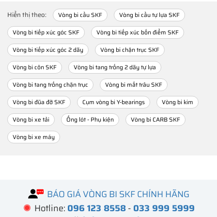
Hiển thị theo:
Vòng bi cầu SKF
Vòng bi cầu tự lựa SKF
Vòng bi tiếp xúc góc SKF
Vòng bi tiếp xúc bốn điểm SKF
Vòng bi tiếp xúc góc 2 dãy
Vòng bi chặn trục SKF
Vòng bi côn SKF
Vòng bi tang trống 2 dãy tự lựa
Vòng bi tang trống chặn trục
Vòng bi mắt trâu SKF
Vòng bi đũa đỡ SKF
Cụm vòng bi Y-bearings
Vòng bi kim
Vòng bi xe tải
Ống lót - Phụ kiện
Vòng bi CARB SKF
Vòng bi xe máy
BÁO GIÁ VÒNG BI SKF CHÍNH HÃNG
Hotline:
096 123 8558
-
033 999 5999