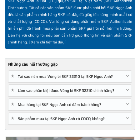
SKF Ngọc Anh là Đại lý ủy quyền SKF tại Việt Nam (SKF Authorized
Distributor). Tất cả các sản phẩm SKF được phân phối bởi SKF Ngọc Anh
đều là sản phẩm chính hãng SKF, có đầy đủ giấy tờ chứng minh xuất xứ
và chất lượng (CO,CQ). Vui lòng sử dụng phần mềm SKF Authenticate
(miễn phí) để tránh mua phải sản phẩm SKF giả trôi nổi trên thị trường.
Liên hệ với chúng tôi nếu bạn cần trợ giúp thông tin về sản phẩm SKF
chính hãng. [
Xem chi tiết tại đây
]
Những câu hỏi thường gặp
★
Tại sao nên mua Vòng bi SKF 32210 tại SKF Ngọc Anh?
★
Làm sao phân biệt được Vòng bi SKF 32210 chính hãng?
★
Mua hàng tại SKF Ngọc Anh có đảm bảo không?
★
Sản phẩm mua tại SKF Ngọc Anh có COCQ không?