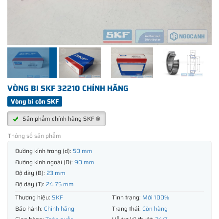
VÒNG BI SKF 32210 CHÍNH HÃNG
Vòng bi côn SKF
Sản phẩm chính hãng SKF ®
Thông số sản phẩm
Đường kính trong (d):
50 mm
Đường kính ngoài (D):
90 mm
Độ dày (B):
23 mm
Độ dày (T):
24.75 mm
Thương hiệu:
SKF
Tình trạng:
Mới 100%
Bảo hành:
Chính hãng
Trạng thái:
Còn hàng