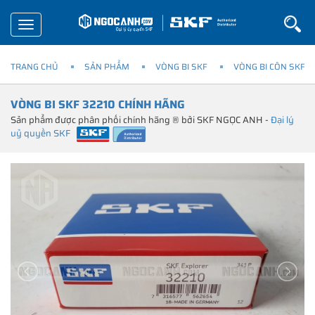
Toggle
navigation
TRANG CHỦ
SẢN PHẨM
VÒNG BI SKF
VÒNG BI CÔN SKF
VÒNG BI SKF 32210 CHÍNH HÃNG
Sản phẩm được phân phối chính hãng ® bởi SKF NGỌC ANH -
Đại lý
uỷ quyền SKF