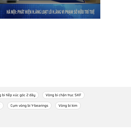
 bi tiếp xúc góc 2 dãy
Vòng bi chặn trục SKF
F
Cụm vòng bi Y-bearings
Vòng bi kim