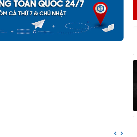
phân phối đều được bảo hành chính hãng theo đúng tiêu chuẩn
KF 33010/Q CHÍNH HÃNG
về nguồn gốc của sản phẩm. Ngoài ra bạn cũng có thể tự kiểm tra
h sau:
Previous
Next