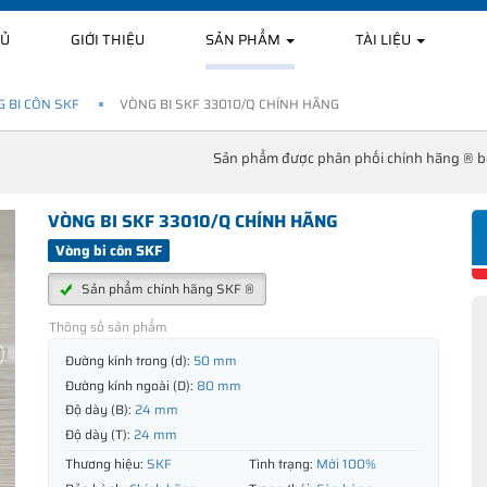
HỦ
GIỚI THIỆU
SẢN PHẨM
TÀI LIỆU
 BI CÔN SKF
VÒNG BI SKF 33010/Q CHÍNH HÃNG
Sản phẩm được phân phối chính hãng ® 
VÒNG BI SKF 33010/Q CHÍNH HÃNG
Vòng bi côn SKF
Sản phẩm chính hãng SKF ®
Thông số sản phẩm
Đường kính trong (d):
50 mm
Đường kính ngoài (D):
80 mm
Độ dày (B):
24 mm
Độ dày (T):
24 mm
Thương hiệu:
SKF
Tình trạng:
Mới 100%