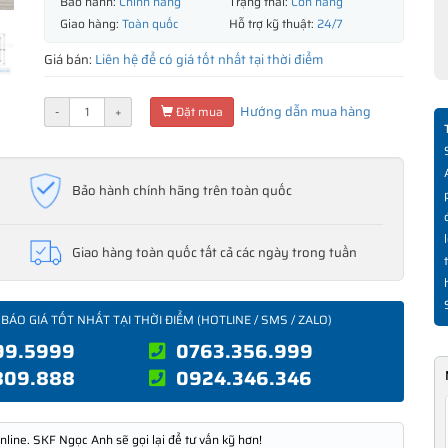
Bảo hành:
Chính hãng
Trạng thái:
Còn hàng
Giao hàng:
Toàn quốc
Hỗ trợ kỹ thuật:
24/7
Giá bán:
Liên hệ để có giá tốt nhất tại thời điểm
Hướng dẫn mua hàng
-
+
Đặt mua
Bảo hành chính hãng trên toàn quốc
Giao hàng toàn quốc tất cả các ngày trong tuần
 BÁO GIÁ TỐT NHẤT TẠI THỜI ĐIỂM (HOTLINE / SMS / ZALO)
99.5999
0763.356.999
809.888
0924.346.346
nline. SKF Ngọc Anh sẽ gọi lại để tư vấn kỹ hơn!