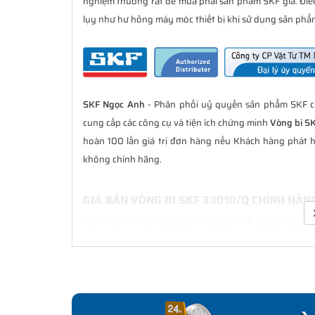
nghiệm thường rất dễ mua phải sản phẩm SKF giả. Đi
lụy như hư hỏng máy móc thiết bị khi sử dụng sản phẩm
SKF Ngọc Anh
- Phân phối uỷ quyền sản phẩm SKF ch
cung cấp các công cụ và tiện ích chứng minh
Vòng bi S
hoàn 100 lần giá trị đơn hàng nếu Khách hàng phát 
không chính hãng.
GIÁ BÁN VÒNG BI SKF 33010/Q CHÍNH HÃN
Tại
NGOCANH.COM
giá bán Vòng bi SKF 33010/Q luôn l
bán hàng. Chúng tôi cam kết luôn đồng hành cùng Kh
hãng.
CHẾ ĐỘ BẢO HÀNH VÒNG BI SKF 33010/Q 