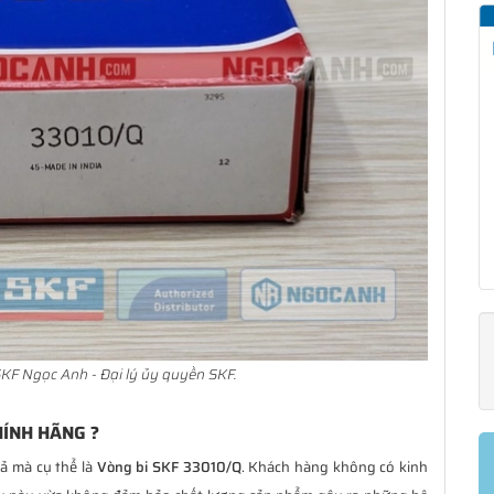
KF Ngọc Anh - Đại lý ủy quyền SKF.
HÍNH HÃNG ?
iả mà cụ thể là
Vòng bi SKF 33010/Q
. Khách hàng không có kinh