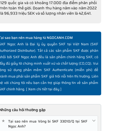
129 quốc gia và có khoảng 17.000 địa điểm phân phối
trên toàn thế giới. Doanh thu hàng năm vào năm 2022
là 96,933 triệu SEK và số lượng nhân viên là 42,641.
Tại sao bạn nên mua hàng từ NGOCANH.COM
SKF Ngọc Anh là Đại lý ủy quyền SKF tại Việt Nam (SKF
Authorized Distributor). Tất cả các sản phẩm SKF được phân
phối bởi SKF Ngọc Anh đều là sản phẩm chính hãng SKF, có
đầy đủ giấy tờ chứng minh xuất xứ và chất lượng (CO,CQ). Vui
lòng sử dụng phần mềm SKF Authenticate (miễn phí) để
tránh mua phải sản phẩm SKF giả trôi nổi trên thị trường. Liên
hệ với chúng tôi nếu bạn cần trợ giúp thông tin về sản phẩm
SKF chính hãng. [
Xem chi tiết tại đây
]
Những câu hỏi thường gặp
★
Tại sao nên mua Vòng bi SKF 33010/Q tại SKF
Ngọc Anh?