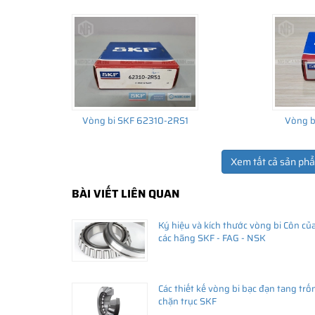
Vòng bi SKF 62310-2RS1
Vòng b
Xem tất cả sản ph
BÀI VIẾT LIÊN QUAN
THÔNG TIN HỮU ÍCH
Ký hiệu và kích thước vòng bi Côn củ
•
Vòng bi SKF chính hãng, Những lưu ý cơ bản trước khi m
các hãng SKF - FAG - NSK
•
Xuất xứ vòng bi SKF chính hãng ở đâu?
•
Chất lượng vòng bi SKF chính hãng
Các thiết kế vòng bi bạc đạn tang trố
chặn trục SKF