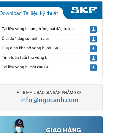
Tài liệu vòng bi tang trống hai dãy tự lựa
Ổ bi đỡ 1 dãy có rãnh tra bi
Quy định khe hở vòng bi cầu SKF
Tính toán tuổi thọ vòng bi
Tài liệu vòng bi mặt cầu GE
E MAIL BÁO GIÁ SẢN PHẨM SKF
info@ngocanh.com