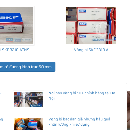
i SKF 3210 ATN9
Vòng bi SKF 3310 A
ẩm có đường kính trục 50 mm
a
Nơi bán vòng bi SKF chính hãng tại Hà
ua hàng
Nội
ng
Vòng bi bạc đạn giả những hậu quả
khôn lường khi sử dụng