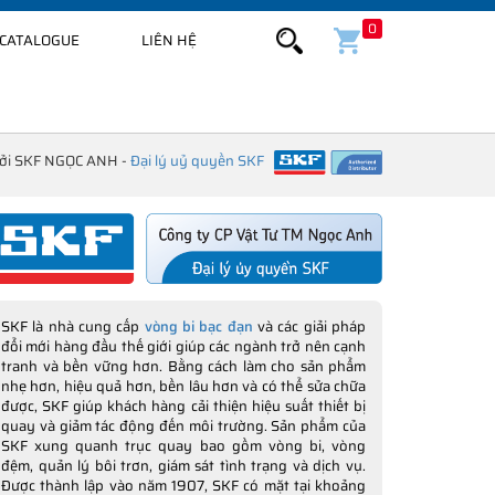
0
CATALOGUE
LIÊN HỆ
bởi SKF NGỌC ANH -
Đại lý uỷ quyền SKF
SKF là nhà cung cấp
vòng bi bạc đạn
và các giải pháp
đổi mới hàng đầu thế giới giúp các ngành trở nên cạnh
tranh và bền vững hơn. Bằng cách làm cho sản phẩm
nhẹ hơn, hiệu quả hơn, bền lâu hơn và có thể sửa chữa
được, SKF giúp khách hàng cải thiện hiệu suất thiết bị
quay và giảm tác động đến môi trường. Sản phẩm của
SKF xung quanh trục quay bao gồm vòng bi, vòng
đệm, quản lý bôi trơn, giám sát tình trạng và dịch vụ.
Được thành lập vào năm 1907, SKF có mặt tại khoảng