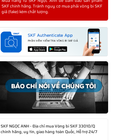
Mua hàng từ SKF Ngọc Anh để đảm bảo sản phẩm
SKF chính hãng. Tránh nguy cơ mua phải vòng bi SKF
giả (fake) kém chất lượng.
SKF NGỌC ANH - Địa chỉ mua Vòng bi SKF 33010/Q
chính hãng, uy tín, giao hàng toàn Quốc, Hỗ trợ 24/7