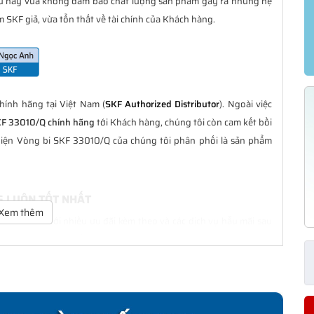
ều này vừa không đảm bảo chất lượng sản phẩm gây ra những hệ
 SKF giả, vừa tổn thất về tài chính của Khách hàng.
ính hãng tại Việt Nam (
SKF Authorized Distributor
). Ngoài việc
KF 33010/Q chính hãng
tới Khách hàng, chúng tôi còn cam kết bồi
hiện Vòng bi SKF 33010/Q của chúng tôi phân phối là sản phẩm
G LUÔN TỐT NHẤT
Xem thêm
à tốt nhất với nhiều ưu đãi kèm theo và các dịch vụ hẫu mãi sau
ách hàng trong suốt quá trình sử dụng các sản phẩm SKF chính
CHÍNH HÃNG