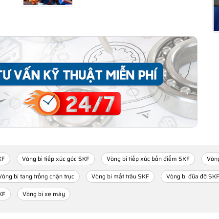
KF
Vòng bi tiếp xúc góc SKF
Vòng bi tiếp xúc bốn điểm SKF
Vòng
Vòng bi tang trống chặn trục
Vòng bi mắt trâu SKF
Vòng bi đũa đỡ SK
KF
Vòng bi xe máy