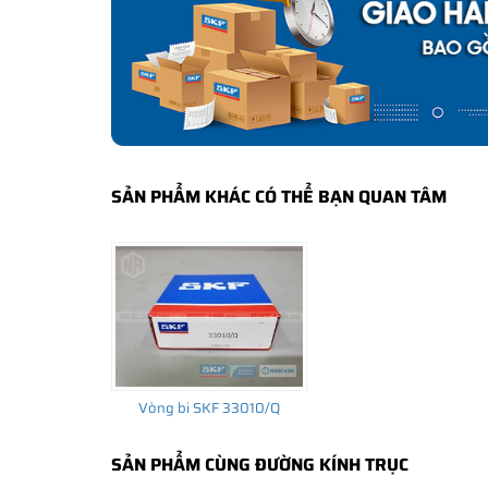
Tất cả các sản phẩm SKF chính hãng do
SKF Ngọc Anh
bảo hành của nhà sản xuất.
CÁCH NHẬN BIẾT VÀ PHÂN BIỆT VÒNG BI S
Mua hàng tại các đại lý ủy quyền của SKF để yên tâm 
và phân biệt các sản phẩm SKF chính hãng bằng các các
✅
Những cách phân biệt vòng bi SKF giả bằng mắt thường
SẢN PHẨM KHÁC CÓ THỂ BẠN QUAN TÂM
✅
SKF Authenticate, Phần mềm kiểm tra vòng bi SKF giả
✅
Cảnh báo của chuyên gia SKF về vòng bi SKF giả
Vòng bi SKF 33010/Q
SẢN PHẨM CÙNG ĐƯỜNG KÍNH TRỤC