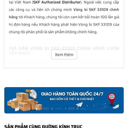
tại Việt Nam (
SKF Authorized Distributor
). Ngoài việc cung cấp
các công cụ và tiện ích chứng minh
Vòng bi SKF 33109 chính
hãng
tới Khách hàng, chúng tôi còn cam kết bồi hoàn 100 lần giá
trị đơn hàng nếu Khách hàng phát hiện Vòng bi SKF 33109 của
chúng tôi phân phối là sản phẩm không chính hãng.
GIÁ BÁN VÒNG BI SKF 33109 CHÍNH HÃNG LUÔN
TỐT NHẤT
Xem thêm
Tại
NGOCANH.COM
giá bán Vòng bi SKF 33109 luôn là tốt nhất
với nhiều ưu đãi kèm theo và các dịch vụ hẫu mãi sau bán hàng.
Chúng tôi cam kết luôn đồng hành cùng Khách hàng trong suốt
quá trình sử dụng các sản phẩm SKF chính hãng.
CHẾ ĐỘ BẢO HÀNH VÒNG BI SKF 33109 CHÍNH
HÃNG
Tất cả các sản phẩm SKF chính hãng do
SKF Ngọc Anh
phân
phối đều được bảo hành chính hãng theo đúng tiêu chuẩn bảo
SẢN PHẨM CÙNG ĐƯỜNG KÍNH TRỤC