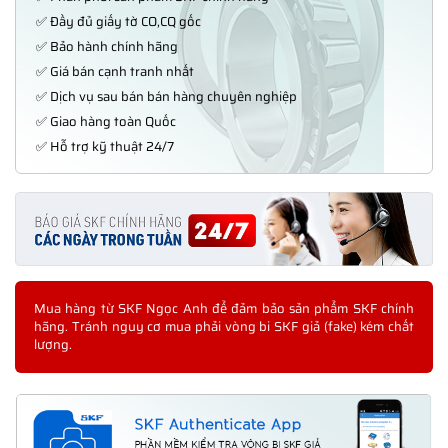
✅ Đầy đủ giấy tờ CO,CQ gốc
✅ Bảo hành chính hãng
✅ Giá bán cạnh tranh nhất
✅ Dịch vụ sau bán bán hàng chuyên nghiệp
✅ Giao hàng toàn Quốc
✅ Hỗ trợ kỹ thuật 24/7
Mua hàng từ SKF Ngọc Anh để đảm bảo sản phẩm SKF chính
hãng. Tránh nguy cơ mua phải vòng bi SKF giả (fake) kém chất
lượng.