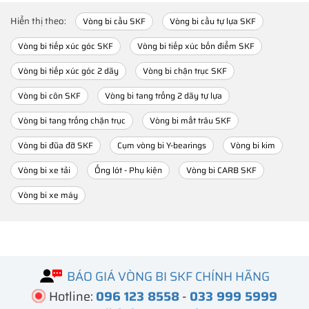
Hiển thị theo:
Vòng bi cầu SKF
Vòng bi cầu tự lựa SKF
Vòng bi tiếp xúc góc SKF
Vòng bi tiếp xúc bốn điểm SKF
Vòng bi tiếp xúc góc 2 dãy
Vòng bi chặn trục SKF
Vòng bi côn SKF
Vòng bi tang trống 2 dãy tự lựa
Vòng bi tang trống chặn trục
Vòng bi mắt trâu SKF
Vòng bi đũa đỡ SKF
Cụm vòng bi Y-bearings
Vòng bi kim
Vòng bi xe tải
Ống lót - Phụ kiện
Vòng bi CARB SKF
Vòng bi xe máy
BÁO GIÁ VÒNG BI SKF CHÍNH HÃNG
Hotline:
096 123 8558
-
033 999 5999