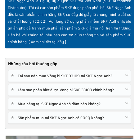
SKF Ngọc Anh là Đại lý ủy quyền SKF tại Việt Nam (SKF Authorized
Distributor). Tất cả các sản phẩm SKF được phân phối bởi SKF Ngọc Anh
đều là sản phẩm chính hãng SKF, có đầy đủ giấy tờ chứng minh xuất xứ
và chất lượng (CO,CQ). Vui lòng sử dụng phần mềm SKF Authenticate
(miễn phí) để tránh mua phải sản phẩm SKF giả trôi nổi trên thị trường.
Liên hệ với chúng tôi nếu bạn cần trợ giúp thông tin về sản phẩm SKF
chính hãng. [
Xem chi tiết tại đây
]
Những câu hỏi thường gặp
★
Tại sao nên mua Vòng bi SKF 33109 tại SKF Ngọc Anh?
★
Làm sao phân biệt được Vòng bi SKF 33109 chính hãng?
★
Mua hàng tại SKF Ngọc Anh có đảm bảo không?
★
Sản phẩm mua tại SKF Ngọc Anh có COCQ không?