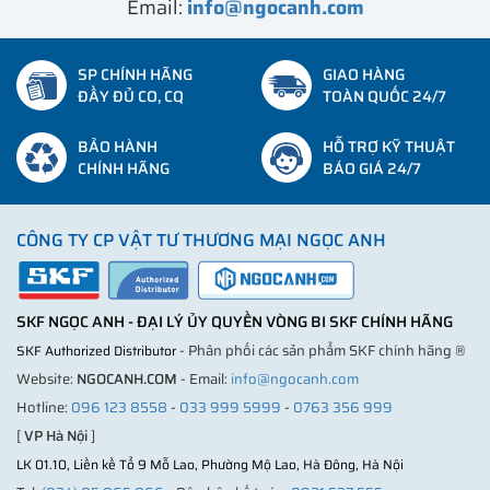
Email:
info@ngocanh.com
SP CHÍNH HÃNG
GIAO HÀNG
ĐẦY ĐỦ CO, CQ
TOÀN QUỐC 24/7
BẢO HÀNH
HỖ TRỢ KỸ THUẬT
CHÍNH HÃNG
BÁO GIÁ 24/7
CÔNG TY CP VẬT TƯ THƯƠNG MẠI NGỌC ANH
SKF NGỌC ANH - ĐẠI LÝ ỦY QUYỀN VÒNG BI SKF CHÍNH HÃNG
- Phân phối các sản phẩm SKF chính hãng ®
SKF Authorized Distributor
Website:
NGOCANH.COM
- Email:
info@ngocanh.com
Hotline:
096 123 8558
-
033 999 5999
-
0763 356 999
[
VP Hà Nội
]
LK 01.10, Liền kề Tổ 9 Mỗ Lao, Phường Mộ Lao, Hà Đông, Hà Nội