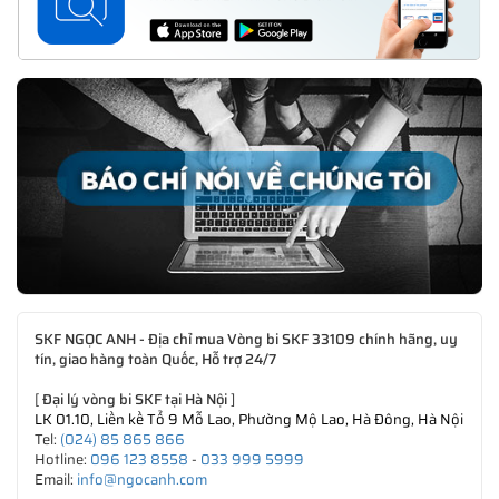
SKF NGỌC ANH - Địa chỉ mua Vòng bi SKF 33109 chính hãng, uy
tín, giao hàng toàn Quốc, Hỗ trợ 24/7
[
Đại lý vòng bi SKF tại Hà Nội
]
LK 01.10, Liền kề Tổ 9 Mỗ Lao, Phường Mộ Lao, Hà Đông, Hà Nội
Tel:
(024) 85 865 866
Hotline:
096 123 8558
-
033 999 5999
Email:
info@ngocanh.com