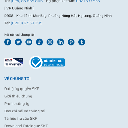
Tel:
(024) 85 865 866
- Bộ phận kế toán:
0921 537 555
[
VP Quảng Ninh
]
D908 - Khu đô thị MonBay, Phường Hồng Hải, Hạ Long, Quảng Ninh
Tel:
(0203) 6 559 395
Kết nối với chúng tôi
VỀ CHÚNG TÔI
Đại lý ủy quyền SKF
Giới thiệu chung
Profile công ty
Báo chí nói về chúng tôi
Tài liệu tra cứu SKF
Download Catalogue SKF