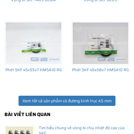
THÔNG TIN HỮU ÍCH
•
Vòng bi SKF chính hãng, Những lưu ý cơ bản trước khi mua hàng
•
Xuất xứ vòng bi SKF chính hãng ở đâu?
•
Chất lượng vòng bi SKF chính hãng
Phớt SKF 45x55x7 HMSA10 RG
Phớt SKF 45x58x7 HMSA10 RG
Xem tất cả sản phẩm có đường kính trục 45 mm
BÀI VIẾT LIÊN QUAN
Tìm hiểu chung về vòng bi chịu nhiệt độ cao của
SKF