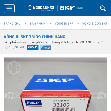
Toggle
navigation
TRANG CHỦ
SẢN PHẨM
VÒNG BI SKF
VÒNG BI CÔN SKF
VÒNG BI SKF 33109 CHÍNH HÃNG
Sản phẩm được phân phối chính hãng ® bởi SKF NGỌC ANH -
Đại lý
uỷ quyền SKF