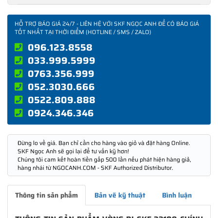
HỖ TRỢ BÁO GIÁ 24/7 - LIÊN HỆ VỚI SKF NGỌC ANH ĐỂ CÓ BÁO GIÁ
TỐT NHẤT TẠI THỜI ĐIỂM (HOTLINE / SMS / ZALO)
096.123.8558
033.999.5999
0763.356.999
052.3030.666
0522.809.888
0924.346.346
Đừng lo về giá. Bạn chỉ cần cho hàng vào giỏ và đặt hàng Online.
SKF Ngọc Anh sẽ gọi lại để tư vấn kỹ hơn!
Chúng tôi cam kết hoàn tiền gấp 500 lần nếu phát hiện hàng giả,
hàng nhái từ NGOCANH.COM - SKF Authorized Distributor.
Thông tin sản phẩm
Bản vẽ kỹ thuật
Bình luận