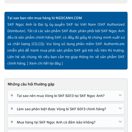
Tại sao bạn nên mua hàng từ NGOCANH.COM
SKF Ngọc Anh là Đại lý ủy quyền SKF tại Việt Nam (SKF Authorized
Distributor). Tất cả các sản phẩm SKF được phân phối bởi SKF Ngọc Anh
đều là sản phẩm chính hãng SKF, có đầy đủ giấy tờ chứng minh xuất xứ
và chất lượng (CO,CQ). Vui lòng sử dụng phần mềm SKF Authenticate
(miễn phí) để tránh mua phải sản phẩm SKF giả trôi nổi trên thị trường.
Liên hệ với chúng tôi nếu bạn cần trợ giúp thông tin về sản phẩm SKF
chính hãng. [
Xem chi tiết tại đây
]
Những câu hỏi thường gặp
★
Tại sao nên mua Vòng bi SKF 6013 tại SKF Ngọc Anh?
★
Làm sao phân biệt được Vòng bi SKF 6013 chính hãng?
★
Mua hàng tại SKF Ngọc Anh có đảm bảo không?