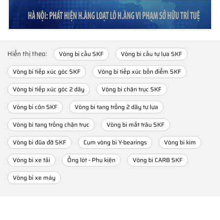
Hiển thị theo:
Vòng bi cầu SKF
Vòng bi cầu tự lựa SKF
Vòng bi tiếp xúc góc SKF
Vòng bi tiếp xúc bốn điểm SKF
Vòng bi tiếp xúc góc 2 dãy
Vòng bi chặn trục SKF
Vòng bi côn SKF
Vòng bi tang trống 2 dãy tự lựa
Vòng bi tang trống chặn trục
Vòng bi mắt trâu SKF
Vòng bi đũa đỡ SKF
Cụm vòng bi Y-bearings
Vòng bi kim
Vòng bi xe tải
Ống lót - Phụ kiện
Vòng bi CARB SKF
Vòng bi xe máy