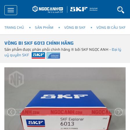
Toggle
navigation
TRANG CHỦ
SẢN PHẨM
VÒNG BI SKF
VÒNG BI CẦU SKF
VÒNG BI SKF 6013 CHÍNH HÃNG
Sản phẩm được phân phối chính hãng ® bởi SKF NGỌC ANH -
Đại lý
uỷ quyền SKF