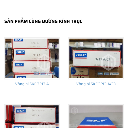
SẢN PHẨM CÙNG ĐƯỜNG KÍNH TRỤC
THÔNG TIN HỮU ÍCH
•
Vòng bi SKF chính hãng, Những lưu ý cơ bản trước khi mua hàng
•
Xuất xứ vòng bi SKF chính hãng ở đâu?
•
Chất lượng vòng bi SKF chính hãng
Vòng bi SKF 3213 A
Vòng bi SKF 3213 A/C3