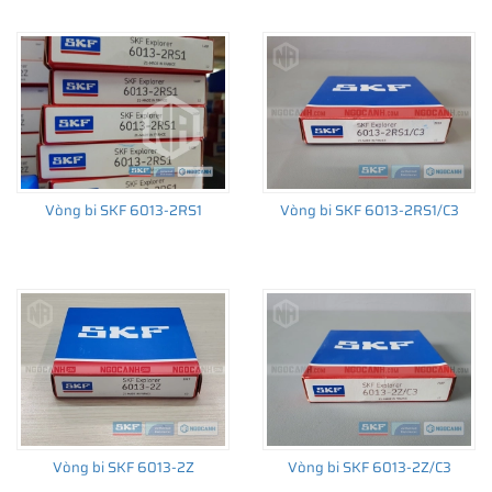
CÁCH NHẬN BIẾT VÀ PHÂN BIỆT VÒNG BI SKF 6013
CHÍNH HÃNG
Mua hàng tại các đại lý ủy quyền của SKF để yên tâm về nguồn
gốc của sản phẩm. Ngoài ra bạn cũng có thể tự kiểm tra và phân
biệt các sản phẩm SKF chính hãng bằng các cách sau:
✅
Những cách phân biệt vòng bi SKF giả bằng mắt thường
✅
SKF Authenticate, Phần mềm kiểm tra vòng bi SKF giả
Vòng bi SKF 6013-2RS1
Vòng bi SKF 6013-2RS1/C3
✅
Cảnh báo của chuyên gia SKF về vòng bi SKF giả
Vòng bi SKF 6013-2Z
Vòng bi SKF 6013-2Z/C3