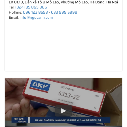
LK 01.10, Liền kề Tổ 9 Mỗ Lao, Phường Mộ Lao, Hà Đông, Hà Nội
Tel:
(024) 85 865 866
Hotline:
096 123 8558
-
033 999 5999
Email:
info@ngocanh.com