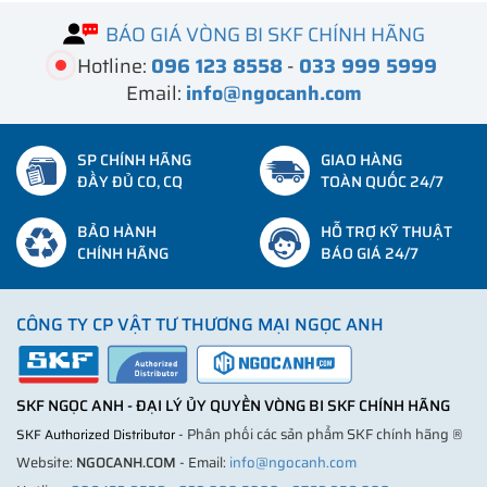
BÁO GIÁ VÒNG BI SKF CHÍNH HÃNG
Hotline:
096 123 8558
-
033 999 5999
Email:
info@ngocanh.com
SP CHÍNH HÃNG
GIAO HÀNG
ĐẦY ĐỦ CO, CQ
TOÀN QUỐC 24/7
BẢO HÀNH
HỖ TRỢ KỸ THUẬT
CHÍNH HÃNG
BÁO GIÁ 24/7
CÔNG TY CP VẬT TƯ THƯƠNG MẠI NGỌC ANH
SKF NGỌC ANH - ĐẠI LÝ ỦY QUYỀN VÒNG BI SKF CHÍNH HÃNG
- Phân phối các sản phẩm SKF chính hãng ®
SKF Authorized Distributor
Website:
NGOCANH.COM
- Email:
info@ngocanh.com