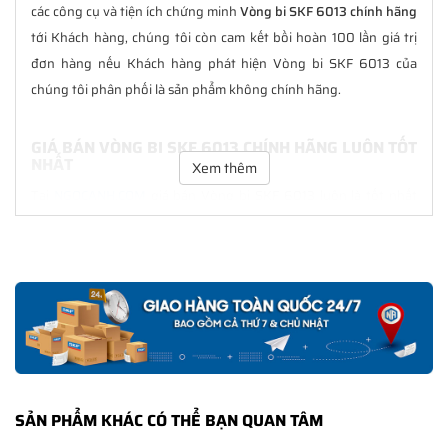
các công cụ và tiện ích chứng minh
Vòng bi SKF 6013 chính hãng
tới Khách hàng, chúng tôi còn cam kết bồi hoàn 100 lần giá trị
đơn hàng nếu Khách hàng phát hiện Vòng bi SKF 6013 của
chúng tôi phân phối là sản phẩm không chính hãng.
GIÁ BÁN VÒNG BI SKF 6013 CHÍNH HÃNG LUÔN TỐT
NHẤT
Xem thêm
Tại
NGOCANH.COM
giá bán Vòng bi SKF 6013 luôn là tốt nhất
với nhiều ưu đãi kèm theo và các dịch vụ hẫu mãi sau bán hàng.
Chúng tôi cam kết luôn đồng hành cùng Khách hàng trong suốt
quá trình sử dụng các sản phẩm SKF chính hãng.
CHẾ ĐỘ BẢO HÀNH VÒNG BI SKF 6013 CHÍNH HÃNG
Tất cả các sản phẩm SKF chính hãng do
SKF Ngọc Anh
phân
phối đều được bảo hành chính hãng theo đúng tiêu chuẩn bảo
hành của nhà sản xuất.
SẢN PHẨM KHÁC CÓ THỂ BẠN QUAN TÂM