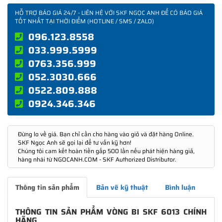
HỖ TRỢ BÁO GIÁ 24/7 - LIÊN HỆ VỚI SKF NGỌC ANH ĐỂ CÓ BÁO GIÁ
TỐT NHẤT TẠI THỜI ĐIỂM (HOTLINE / SMS / ZALO)
096.123.8558
033.999.5999
0763.356.999
052.3030.666
0522.809.888
0924.346.346
Đừng lo về giá. Bạn chỉ cần cho hàng vào giỏ và đặt hàng Online.
SKF Ngọc Anh sẽ gọi lại để tư vấn kỹ hơn!
Chúng tôi cam kết hoàn tiền gấp 500 lần nếu phát hiện hàng giả,
hàng nhái từ NGOCANH.COM - SKF Authorized Distributor.
Thông tin sản phẩm
Bản vẽ kỹ thuật
Bình luận
THÔNG TIN SẢN PHẨM VÒNG BI SKF 6013 CHÍNH
HÃNG