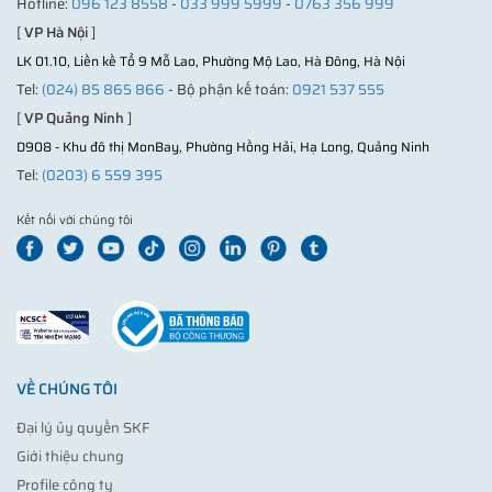
Hotline:
096 123 8558
-
033 999 5999
-
0763 356 999
[
VP Hà Nội
]
LK 01.10, Liền kề Tổ 9 Mỗ Lao, Phường Mộ Lao, Hà Đông, Hà Nội
Tel:
(024) 85 865 866
- Bộ phận kế toán:
0921 537 555
[
VP Quảng Ninh
]
D908 - Khu đô thị MonBay, Phường Hồng Hải, Hạ Long, Quảng Ninh
Tel:
(0203) 6 559 395
Kết nối với chúng tôi
VỀ CHÚNG TÔI
Đại lý ủy quyền SKF
Giới thiệu chung
Profile công ty