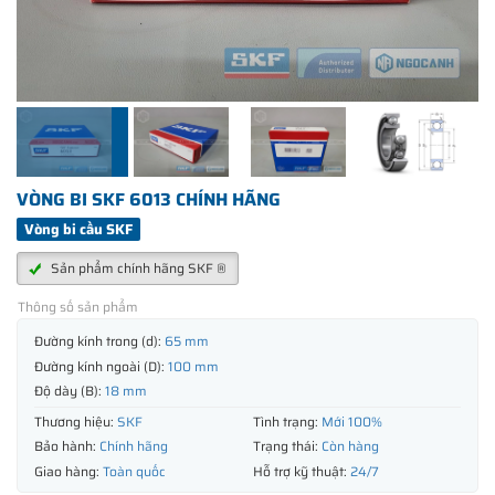
VÒNG BI SKF 6013 CHÍNH HÃNG
Vòng bi cầu SKF
Sản phẩm chính hãng SKF ®
Thông số sản phẩm
Đường kính trong (d):
65 mm
Đường kính ngoài (D):
100 mm
Độ dày (B):
18 mm
Thương hiệu:
SKF
Tình trạng:
Mới 100%
Bảo hành:
Chính hãng
Trạng thái:
Còn hàng
Giao hàng:
Toàn quốc
Hỗ trợ kỹ thuật:
24/7