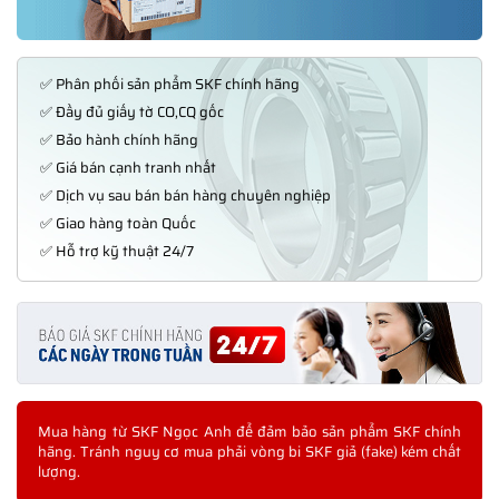
✅ Phân phối sản phẩm SKF chính hãng
✅ Đầy đủ giấy tờ CO,CQ gốc
✅ Bảo hành chính hãng
✅ Giá bán cạnh tranh nhất
✅ Dịch vụ sau bán bán hàng chuyên nghiệp
✅ Giao hàng toàn Quốc
✅ Hỗ trợ kỹ thuật 24/7
Mua hàng từ SKF Ngọc Anh để đảm bảo sản phẩm SKF chính
hãng. Tránh nguy cơ mua phải vòng bi SKF giả (fake) kém chất
lượng.