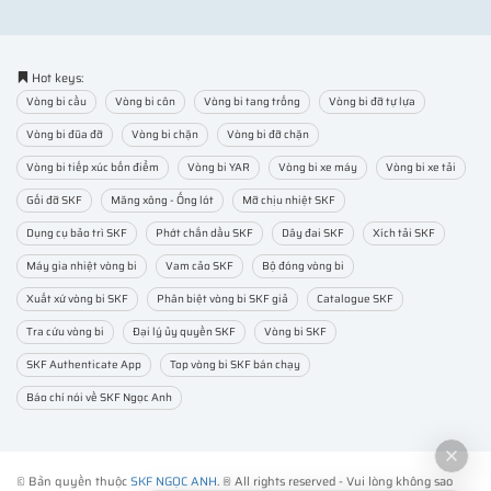
Hot keys:
Vòng bi cầu
Vòng bi côn
Vòng bi tang trống
Vòng bi đỡ tự lựa
Vòng bi đũa đỡ
Vòng bi chặn
Vòng bi đỡ chặn
Vòng bi tiếp xúc bốn điểm
Vòng bi YAR
Vòng bi xe máy
Vòng bi xe tải
Gối đỡ SKF
Măng xông - Ống lót
Mỡ chịu nhiệt SKF
Dụng cụ bảo trì SKF
Phớt chắn dầu SKF
Dây đai SKF
Xích tải SKF
Máy gia nhiệt vòng bi
Vam cảo SKF
Bộ đóng vòng bi
Xuất xứ vòng bi SKF
Phân biệt vòng bi SKF giả
Catalogue SKF
Tra cứu vòng bi
Đại lý ủy quyền SKF
Vòng bi SKF
SKF Authenticate App
Top vòng bi SKF bán chạy
Báo chí nói về SKF Ngọc Anh
© Bản quyền thuộc
SKF NGỌC ANH
. ® All rights reserved - Vui lòng không sao