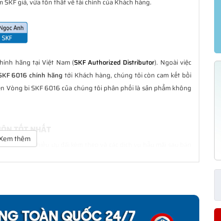
 SKF giả, vừa tổn thất về tài chính của Khách hàng.
ính hãng tại Việt Nam (
SKF Authorized Distributor
). Ngoài việc
SKF 6016 chính hãng
tới Khách hàng, chúng tôi còn cam kết bồi
iện Vòng bi SKF 6016 của chúng tôi phân phối là sản phẩm không
UÔN TỐT NHẤT
Xem thêm
t nhất với nhiều ưu đãi kèm theo và các dịch vụ hẫu mãi sau bán
àng trong suốt quá trình sử dụng các sản phẩm SKF chính hãng.
NH HÃNG
phân phối đều được bảo hành chính hãng theo đúng tiêu chuẩn