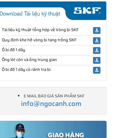
Tài liệu kỹ thuật tổng hợp về Vòng bi SKF
Quy định khe hở vòng bi tang trống SKF
Ổ bi đỡ 1 dãy
Ống lót côn và ống trung gian
Ổ bi đỡ 1 dãy có rãnh tra bi
E MAIL BÁO GIÁ SẢN PHẨM SKF
info@ngocanh.com