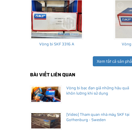
Vòng bi SKF 3316 A
Vòng 
Xem tất cả sản ph
THÔNG TIN HỮU ÍCH
BÀI VIẾT LIÊN QUAN
•
Vòng bi SKF chính hãng, Những lưu ý cơ bản trước khi m
Vòng bi bạc đạn giả những hậu quả
•
Xuất xứ vòng bi SKF chính hãng ở đâu?
khôn lường khi sử dụng
•
Chất lượng vòng bi SKF chính hãng
[Video] Tham quan nhà máy SKF tại
Gothenburg - Sweden