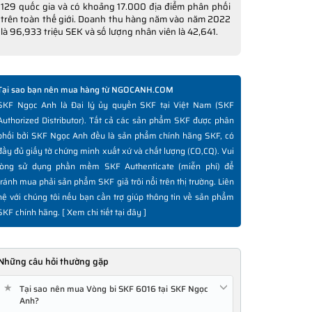
129 quốc gia và có khoảng 17.000 địa điểm phân phối
trên toàn thế giới. Doanh thu hàng năm vào năm 2022
là 96,933 triệu SEK và số lượng nhân viên là 42,641.
Tại sao bạn nên mua hàng từ NGOCANH.COM
SKF Ngọc Anh là Đại lý ủy quyền SKF tại Việt Nam (SKF
Authorized Distributor). Tất cả các sản phẩm SKF được phân
phối bởi SKF Ngọc Anh đều là sản phẩm chính hãng SKF, có
đầy đủ giấy tờ chứng minh xuất xứ và chất lượng (CO,CQ). Vui
lòng sử dụng phần mềm SKF Authenticate (miễn phí) để
tránh mua phải sản phẩm SKF giả trôi nổi trên thị trường. Liên
hệ với chúng tôi nếu bạn cần trợ giúp thông tin về sản phẩm
SKF chính hãng. [
Xem chi tiết tại đây
]
Những câu hỏi thường gặp
★
Tại sao nên mua Vòng bi SKF 6016 tại SKF Ngọc
Anh?