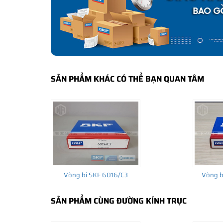
CÁCH NHẬN BIẾT VÀ PHÂN BIỆT VÒNG BI S
Mua hàng tại các đại lý ủy quyền của SKF để yên tâm 
và phân biệt các sản phẩm SKF chính hãng bằng các các
✅
Những cách phân biệt vòng bi SKF giả bằng mắt thường
✅
SKF Authenticate, Phần mềm kiểm tra vòng bi SKF giả
SẢN PHẨM KHÁC CÓ THỂ BẠN QUAN TÂM
✅
Cảnh báo của chuyên gia SKF về vòng bi SKF giả
Vòng bi SKF 6016/C3
Vòng b
SẢN PHẨM CÙNG ĐƯỜNG KÍNH TRỤC