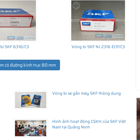
bi SKF 6316/C3
Vòng bi SKF NJ 2316 ECP/C3
ẩm có đường kính trục 80 mm
ua hàng
Vòng bi xe gắn máy SKF thông dụng
Hình ảnh hoạt động CSKH của SKF Việt
Nam tại Quảng Ninh