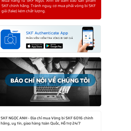
Mua hàng từ SKF Ngọc Anh để đảm bảo sản phẩm
SKF chính hãng. Tránh nguy cơ mua phải vòng bi SKF
giả (fake) kém chất lượng.
SKF NGỌC ANH - Địa chỉ mua Vòng bi SKF 6016 chính
hãng, uy tín, giao hàng toàn Quốc, Hỗ trợ 24/7