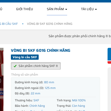
HỦ
GIỚI THIỆU
SẢN PHẨM
TÀI LIỆU
 BI CẦU SKF
VÒNG BI SKF 6016 CHÍNH HÃNG
Sản phẩm được phân phối chính hãng ® 
VÒNG BI SKF 6016 CHÍNH HÃNG
Vòng bi cầu SKF
Sản phẩm chính hãng SKF ®
Thông số sản phẩm
Đường kính trong (d):
80 mm
Đường kính ngoài (D):
125 mm
Độ dày (B):
22 mm
Thương hiệu:
SKF
Tình trạng:
Mới 100%
Bảo hành:
Chính hãng
Trạng thái:
Còn hàng