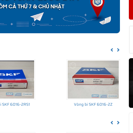
KF 6016 CHÍNH HÃNG
về nguồn gốc của sản phẩm. Ngoài ra bạn cũng có thể tự kiểm tra
h sau:
Previous
Next
i SKF 6016-2RS1
Vòng bi SKF 6016-2Z
Previous
Next