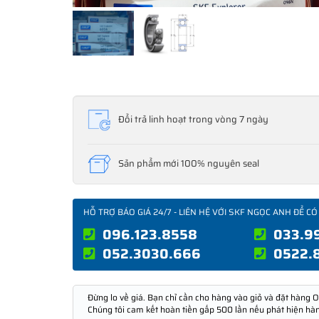
Đổi trả linh hoạt trong vòng 7 ngày
Sản phẩm mới 100% nguyên seal
HỖ TRỢ BÁO GIÁ 24/7 - LIÊN HỆ VỚI SKF NGỌC ANH ĐỂ CÓ
096.123.8558
033.9
052.3030.666
0522.
Đừng lo về giá. Bạn chỉ cần cho hàng vào giỏ và đặt hàng O
Chúng tôi cam kết hoàn tiền gấp 500 lần nếu phát hiện hà