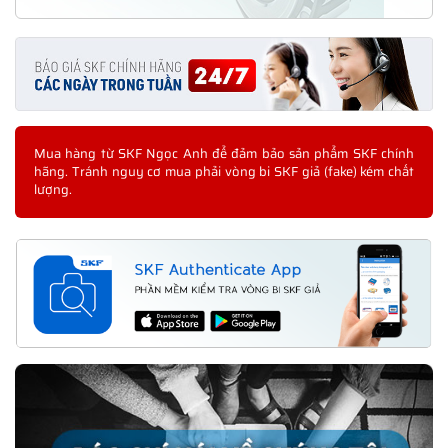
Mua hàng từ SKF Ngọc Anh để đảm bảo sản phẩm SKF chính
hãng. Tránh nguy cơ mua phải vòng bi SKF giả (fake) kém chất
lượng.