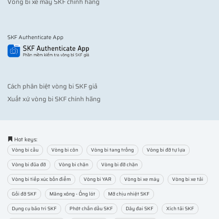
Vòng bi xe máy SKF chính hãng
SKF Authenticate App
Cách phân biệt vòng bi SKF giả
Xuất xứ vòng bi SKF chính hãng
Hot keys:
Vòng bi cầu
Vòng bi côn
Vòng bi tang trống
Vòng bi đỡ tự lựa
Vòng bi đũa đỡ
Vòng bi chặn
Vòng bi đỡ chặn
Vòng bi tiếp xúc bốn điểm
Vòng bi YAR
Vòng bi xe máy
Vòng bi xe tải
Gối đỡ SKF
Măng xông - Ống lót
Mỡ chịu nhiệt SKF
Dụng cụ bảo trì SKF
Phớt chắn dầu SKF
Dây đai SKF
Xích tải SKF