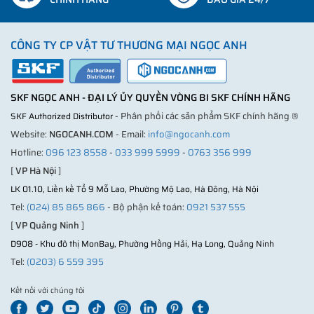
CÔNG TY CP VẬT TƯ THƯƠNG MẠI NGỌC ANH
SKF NGỌC ANH - ĐẠI LÝ ỦY QUYỀN VÒNG BI SKF CHÍNH HÃNG
- Phân phối các sản phẩm SKF chính hãng ®
SKF Authorized Distributor
Website:
NGOCANH.COM
- Email:
info@ngocanh.com
Hotline:
096 123 8558
-
033 999 5999
-
0763 356 999
[
VP Hà Nội
]
LK 01.10, Liền kề Tổ 9 Mỗ Lao, Phường Mộ Lao, Hà Đông, Hà Nội
Tel:
(024) 85 865 866
- Bộ phận kế toán:
0921 537 555
[
VP Quảng Ninh
]
D908 - Khu đô thị MonBay, Phường Hồng Hải, Hạ Long, Quảng Ninh
Tel:
(0203) 6 559 395
Kết nối với chúng tôi