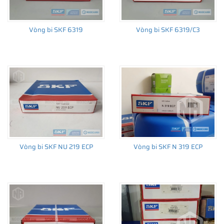
Vòng bi SKF 6319
Vòng bi SKF 6319/C3
THÔNG TIN HỮU ÍCH
•
Vòng bi SKF chính hãng, Những lưu ý cơ bản trước khi mua hàng
•
Xuất xứ vòng bi SKF chính hãng ở đâu?
•
Chất lượng vòng bi SKF chính hãng
Vòng bi SKF NU 219 ECP
Vòng bi SKF N 319 ECP