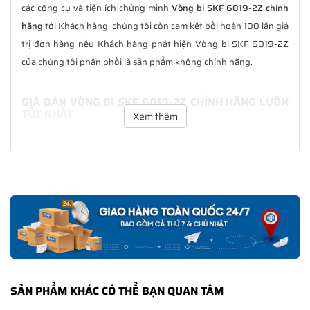
các công cụ và tiện ích chứng minh
Vòng bi SKF 6019-2Z chính
hãng
tới Khách hàng, chúng tôi còn cam kết bồi hoàn 100 lần giá
trị đơn hàng nếu Khách hàng phát hiện Vòng bi SKF 6019-2Z
của chúng tôi phân phối là sản phẩm không chính hãng.
GIÁ BÁN VÒNG BI SKF 6019-2Z CHÍNH HÃNG LUÔN
TỐT NHẤT
Xem thêm
Tại
NGOCANH.COM
giá bán Vòng bi SKF 6019-2Z luôn là tốt
nhất với nhiều ưu đãi kèm theo và các dịch vụ hẫu mãi sau bán
hàng. Chúng tôi cam kết luôn đồng hành cùng Khách hàng
trong suốt quá trình sử dụng các sản phẩm SKF chính hãng.
CHẾ ĐỘ BẢO HÀNH VÒNG BI SKF 6019-2Z CHÍNH
HÃNG
Tất cả các sản phẩm SKF chính hãng do
SKF Ngọc Anh
phân
phối đều được bảo hành chính hãng theo đúng tiêu chuẩn bảo
SẢN PHẨM KHÁC CÓ THỂ BẠN QUAN TÂM
hành của nhà sản xuất.