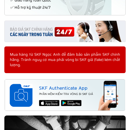
✅ Giao hàng toàn Quốc
✅ Hỗ trợ kỹ thuật 24/7
Mua hàng từ SKF Ngọc Anh để đảm bảo sản phẩm SKF chính
hãng. Tránh nguy cơ mua phải vòng bi SKF giả (fake) kém chất
lượng.