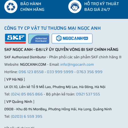
BẢO HÀNH
HỖ TRỢ KỸ THUẬT
CHÍNH HÃNG
BÁO GIÁ 24/7
CÔNG TY CP VẬT TƯ THƯƠNG MẠI NGỌC ANH
SKF NGỌC ANH - ĐẠI LÝ ỦY QUYỀN VÒNG BI SKF CHÍNH HÃNG
- Phân phối các sản phẩm SKF chính hãng ®
SKF Authorized Distributor
Website:
NGOCANH.COM
- Email:
info@ngocanh.com
Hotline:
096 123 8558
-
033 999 5999
-
0763 356 999
[
VP Hà Nội
]
LK 01.10, Liền kề Tổ 9 Mỗ Lao, Phường Mộ Lao, Hà Đông, Hà Nội
Tel:
(024) 85 865 866
- Bộ phận kế toán:
0921 537 555
[
VP Quảng Ninh
]
D908 - Khu đô thị MonBay, Phường Hồng Hải, Hạ Long, Quảng Ninh
Tel:
(0203) 6 559 395