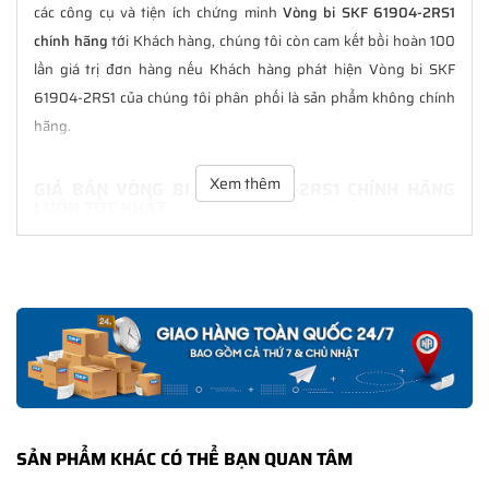
các công cụ và tiện ích chứng minh
Vòng bi SKF 61904-2RS1
chính hãng
tới Khách hàng, chúng tôi còn cam kết bồi hoàn 100
lần giá trị đơn hàng nếu Khách hàng phát hiện Vòng bi SKF
61904-2RS1 của chúng tôi phân phối là sản phẩm không chính
hãng.
Xem thêm
GIÁ BÁN VÒNG BI SKF 61904-2RS1 CHÍNH HÃNG
LUÔN TỐT NHẤT
Tại
NGOCANH.COM
giá bán Vòng bi SKF 61904-2RS1 luôn là tốt
nhất với nhiều ưu đãi kèm theo và các dịch vụ hẫu mãi sau bán
hàng. Chúng tôi cam kết luôn đồng hành cùng Khách hàng
trong suốt quá trình sử dụng các sản phẩm SKF chính hãng.
CHẾ ĐỘ BẢO HÀNH VÒNG BI SKF 61904-2RS1
CHÍNH HÃNG
Tất cả các sản phẩm SKF chính hãng do
SKF Ngọc Anh
phân
SẢN PHẨM KHÁC CÓ THỂ BẠN QUAN TÂM
phối đều được bảo hành chính hãng theo đúng tiêu chuẩn bảo