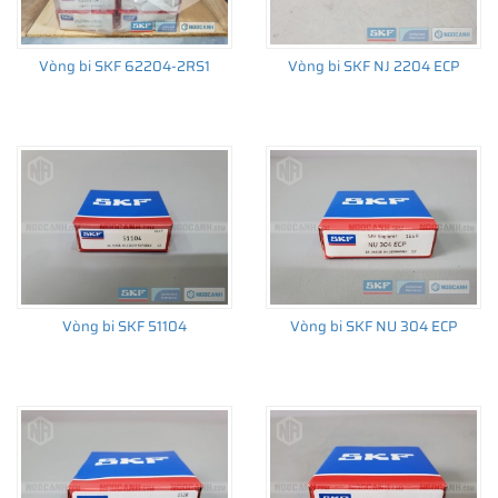
Vòng bi SKF 62204-2RS1
Vòng bi SKF NJ 2204 ECP
THÔNG TIN HỮU ÍCH
•
Vòng bi SKF chính hãng, Những lưu ý cơ bản trước khi mua hàng
•
Xuất xứ vòng bi SKF chính hãng ở đâu?
•
Chất lượng vòng bi SKF chính hãng
Vòng bi SKF 51104
Vòng bi SKF NU 304 ECP