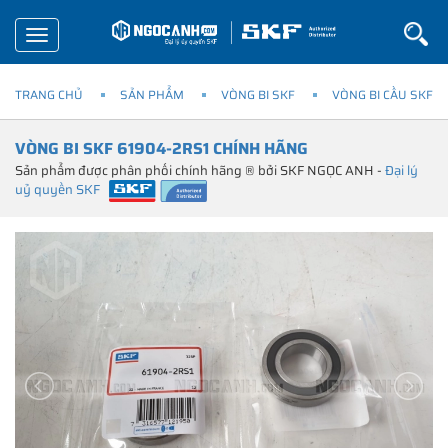
Toggle
navigation
TRANG CHỦ
SẢN PHẨM
VÒNG BI SKF
VÒNG BI CẦU SKF
VÒNG BI SKF 61904-2RS1 CHÍNH HÃNG
Sản phẩm được phân phối chính hãng ® bởi SKF NGỌC ANH -
Đại lý
uỷ quyền SKF