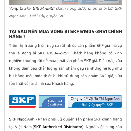
Vòng bi SKF 61904-2RS1
chính hãng được phân phối bởi SKF
Ngọc Anh - Đại lý ủy quyền SKF.
TẠI SAO NÊN MUA VÒNG BI SKF 61904-2RS1 CHÍNH
HÃNG ?
Trên thị trường hiện nay có rất nhiều sản phẩm SKF giả mà cụ
thể là
Vòng bi SKF 61904-2RS1
. Khách hàng không có kinh
nghiệm thường rất dễ mua phải sản phẩm SKF giả. Điều này vừa
không đảm bảo chất lượng sản phẩm gây ra những hệ lụy như
hư hỏng máy móc thiết bị khi sử dụng sản phẩm SKF giả, vừa
tổn thất về tài chính của Khách hàng.
SKF Ngọc Anh
- Phân phối uỷ quyền sản phẩm SKF chính hãng
tại Việt Nam (
SKF Authorized Distributor
). Ngoài việc cung cấp