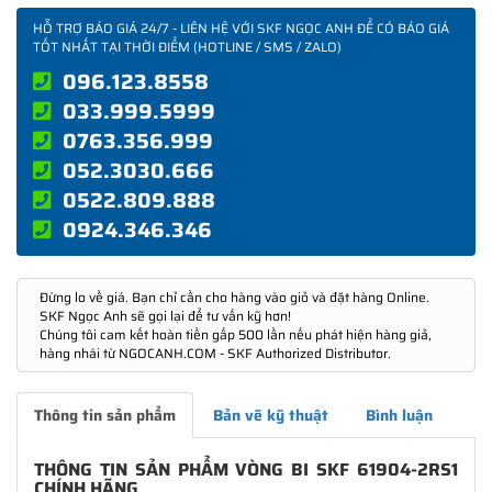
HỖ TRỢ BÁO GIÁ 24/7 - LIÊN HỆ VỚI SKF NGỌC ANH ĐỂ CÓ BÁO GIÁ
TỐT NHẤT TẠI THỜI ĐIỂM (HOTLINE / SMS / ZALO)
096.123.8558
033.999.5999
0763.356.999
052.3030.666
0522.809.888
0924.346.346
Đừng lo về giá. Bạn chỉ cần cho hàng vào giỏ và đặt hàng Online.
SKF Ngọc Anh sẽ gọi lại để tư vấn kỹ hơn!
Chúng tôi cam kết hoàn tiền gấp 500 lần nếu phát hiện hàng giả,
hàng nhái từ NGOCANH.COM - SKF Authorized Distributor.
Thông tin sản phẩm
Bản vẽ kỹ thuật
Bình luận
THÔNG TIN SẢN PHẨM VÒNG BI SKF 61904-2RS1
CHÍNH HÃNG