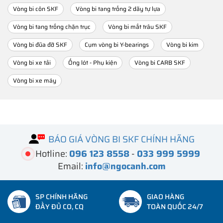
Vòng bi côn SKF
Vòng bi tang trống 2 dãy tự lựa
Vòng bi tang trống chặn trục
Vòng bi mắt trâu SKF
Vòng bi đũa đỡ SKF
Cụm vòng bi Y-bearings
Vòng bi kim
Vòng bi xe tải
Ống lót - Phụ kiện
Vòng bi CARB SKF
Vòng bi xe máy
BÁO GIÁ VÒNG BI SKF CHÍNH HÃNG
Hotline:
096 123 8558
-
033 999 5999
Email:
info@ngocanh.com
SP CHÍNH HÃNG
GIAO HÀNG
ĐẦY ĐỦ CO, CQ
TOÀN QUỐC 24/7