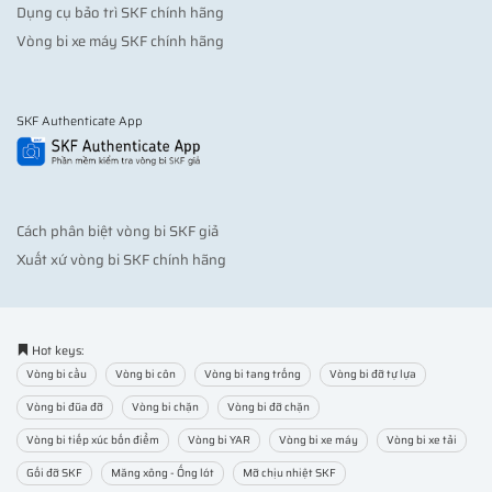
Dụng cụ bảo trì SKF chính hãng
Vòng bi xe máy SKF chính hãng
SKF Authenticate App
Cách phân biệt vòng bi SKF giả
Xuất xứ vòng bi SKF chính hãng
Hot keys:
Vòng bi cầu
Vòng bi côn
Vòng bi tang trống
Vòng bi đỡ tự lựa
Vòng bi đũa đỡ
Vòng bi chặn
Vòng bi đỡ chặn
Vòng bi tiếp xúc bốn điểm
Vòng bi YAR
Vòng bi xe máy
Vòng bi xe tải
Gối đỡ SKF
Măng xông - Ống lót
Mỡ chịu nhiệt SKF