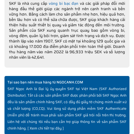
SKF là nhà cung cấp
vòng bi bạc đạn
và các giải pháp đổi mới
hàng đầu thế giới giúp các ngành trở nên cạnh tranh và bền
vững hơn. Bằng cách làm cho sản phẩm nhẹ hơn, hiệu quả hơn,
bền lâu hơn và có thể sửa chữa được, SKF giúp khách hàng cải
thiện hiệu suất thiết bị quay và giảm tác động đến môi trường.
Sản phẩm của SKF xung quanh trục quay bao gồm vòng bi,
vòng đệm, quản lý bôi trơn, giám sát tình trạng và dịch vụ. Được
thành lập vào năm 1907, SKF có mặt tại khoảng 129 quốc gia và
có khoảng 17.000 địa điểm phân phối trên toàn thế giới. Doanh
thu hàng năm vào năm 2022 là 96,933 triệu SEK và số lượng
nhân viên là 42,641.
Tại sao bạn nên mua hàng từ NGOCANH.COM
SKF Ngọc Anh là Đại lý ủy quyền SKF tại Việt Nam (SKF Authorized
Distributor). Tất cả các sản phẩm SKF được phân phối bởi SKF Ngọc Anh
đều là sản phẩm chính hãng SKF, có đầy đủ giấy tờ chứng minh xuất xứ
và chất lượng (CO,CQ). Vui lòng sử dụng phần mềm SKF Authenticate
(miễn phí) để tránh mua phải sản phẩm SKF giả trôi nổi trên thị trường.
Liên hệ với chúng tôi nếu bạn cần trợ giúp thông tin về sản phẩm SKF
chính hãng. [
Xem chi tiết tại đây
]