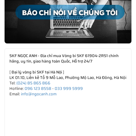
SKF NGỌC ANH - Địa chỉ mua Vòng bi SKF 61904-2RS1 chính
hãng, uy tín, giao hàng toàn Quốc, Hỗ trợ 24/7
[
Đại lý vòng bi SKF tại Hà Nội
]
LK 01.10, Liền kề Tổ 9 Mỗ Lao, Phường Mộ Lao, Hà Đông, Hà Nội
Tel:
(024) 85 865 866
Hotline:
096 123 8558
-
033 999 5999
Email:
info@ngocanh.com