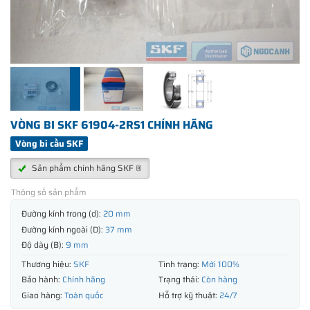
VÒNG BI SKF 61904-2RS1 CHÍNH HÃNG
Vòng bi cầu SKF
Sản phẩm chính hãng SKF ®
Thông số sản phẩm
Đường kính trong (d):
20 mm
Đường kính ngoài (D):
37 mm
Độ dày (B):
9 mm
Thương hiệu:
SKF
Tình trạng:
Mới 100%
Bảo hành:
Chính hãng
Trạng thái:
Còn hàng
Giao hàng:
Toàn quốc
Hỗ trợ kỹ thuật:
24/7