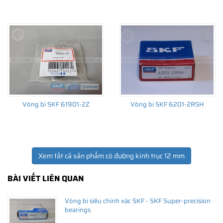
đạn SKF
tốt nhất thị trường kèm theo nhiều chế độ hậu mãi
trước và sau bán hàng. Vui lòng liên hệ với chúng tôi để có giá
bán vòng bi bạc đạn SKF tốt nhất tại thời điểm khách hàng quan
tâm.
Vòng bi SKF 61901-2Z
Vòng bi SKF 6201-2RSH
Xem tất cả sản phẩm có đường kính trục 12 mm
BÀI VIẾT LIÊN QUAN
Vòng bi siêu chính xác SKF - SKF Super-precision
bearings
Trải nghiệm Khách hàng tại