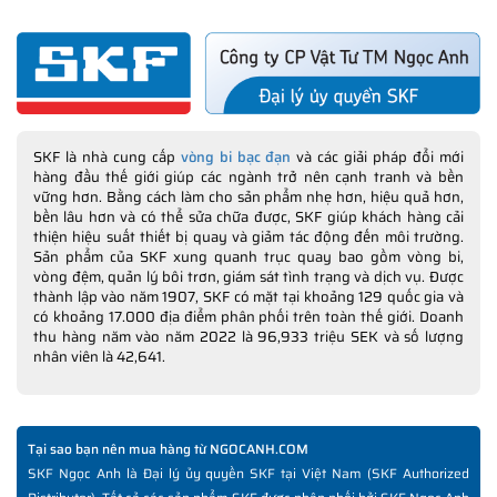
Chúng tôi mong muốn nhận được sự phản hồi, góp ý từ Quý
khách hàng qua email:
feedback@ngocanh.com
chúng tôi sẽ có
những món quà tặng ý nghĩa cho những Khách hàng có đóng
SKF là nhà cung cấp
vòng bi bạc đạn
và các giải pháp đổi mới
góp giúp NGOCANH.COM hoàn thiện tốt hơn trải nghiệm Khách
hàng đầu thế giới giúp các ngành trở nên cạnh tranh và bền
hàng.
vững hơn. Bằng cách làm cho sản phẩm nhẹ hơn, hiệu quả hơn,
bền lâu hơn và có thể sửa chữa được, SKF giúp khách hàng cải
thiện hiệu suất thiết bị quay và giảm tác động đến môi trường.
Sản phẩm của SKF xung quanh trục quay bao gồm vòng bi,
vòng đệm, quản lý bôi trơn, giám sát tình trạng và dịch vụ. Được
thành lập vào năm 1907, SKF có mặt tại khoảng 129 quốc gia và
có khoảng 17.000 địa điểm phân phối trên toàn thế giới. Doanh
THÔNG TIN HỮU ÍCH NÊN THAM KHẢO TRƯỚC KHI
thu hàng năm vào năm 2022 là 96,933 triệu SEK và số lượng
MUA HÀNG
nhân viên là 42,641.
✅
Vòng bi SKF chính hãng, Những lưu ý cơ bản trước khi mua hàng
✅
Xuất xứ vòng bi SKF chính hãng ở đâu?
✅
Chất lượng vòng bi SKF chính hãng
Tại sao bạn nên mua hàng từ NGOCANH.COM
✅
Những cách phân biệt vòng bi SKF giả bằng mắt thường
SKF Ngọc Anh là Đại lý ủy quyền SKF tại Việt Nam (SKF Authorized
✅
SKF Authenticate, Phần mềm kiểm tra vòng bi SKF giả