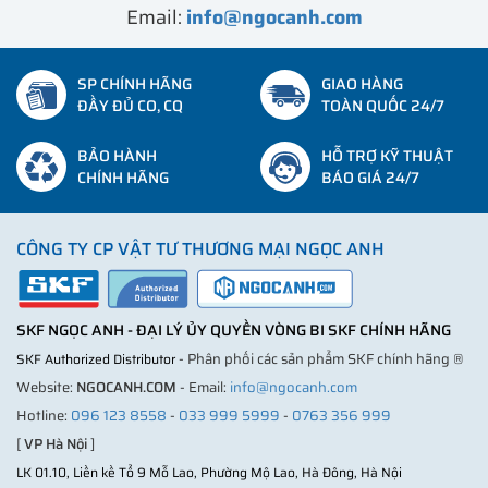
Email:
info@ngocanh.com
SP CHÍNH HÃNG
GIAO HÀNG
ĐẦY ĐỦ CO, CQ
TOÀN QUỐC 24/7
BẢO HÀNH
HỖ TRỢ KỸ THUẬT
CHÍNH HÃNG
BÁO GIÁ 24/7
CÔNG TY CP VẬT TƯ THƯƠNG MẠI NGỌC ANH
SKF NGỌC ANH - ĐẠI LÝ ỦY QUYỀN VÒNG BI SKF CHÍNH HÃNG
- Phân phối các sản phẩm SKF chính hãng ®
SKF Authorized Distributor
Website:
NGOCANH.COM
- Email:
info@ngocanh.com
Hotline:
096 123 8558
-
033 999 5999
-
0763 356 999
[
VP Hà Nội
]
LK 01.10, Liền kề Tổ 9 Mỗ Lao, Phường Mộ Lao, Hà Đông, Hà Nội