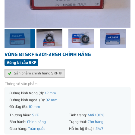
VÒNG BI SKF 6201-2RSH CHÍNH HÃNG
Vòng bi cầu SKF
Sản phẩm chính hãng SKF ®
Thông số sản phẩm
Đường kính trong (d):
12 mm
Đường kính ngoài (D):
32 mm
Độ dày (B):
10 mm
Thương hiệu:
SKF
Tình trạng:
Mới 100%
Bảo hành:
Chính hãng
Trạng thái:
Còn hàng
Giao hàng:
Toàn quốc
Hỗ trợ kỹ thuật:
24/7