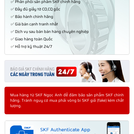
✅ Phân phối sản phẩm SKF chính hãng
✅ Đầy đủ giấy tờ CO,CQ gốc
✅ Bảo hành chính hãng
✅ Giá bán cạnh tranh nhất
✅ Dịch vụ sau bán bán hàng chuyên nghiệp
✅ Giao hàng toàn Quốc
✅ Hỗ trợ kỹ thuật 24/7
Mua hàng từ SKF Ngọc Anh để đảm bảo sản phẩm SKF chính
hãng. Tránh nguy cơ mua phải vòng bi SKF giả (fake) kém chất
lượng.