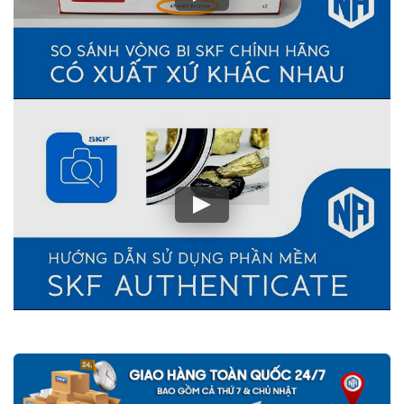
500 lần giá trị đơn hàng
nếu Khách hàng phát hiện ra hàng giả,
hàng nhái SKF từ hệ thống của NGOCANH.COM
Vòng bi bạc đạn SKF do NGOCANH.COM phân phối đều được
bảo hành chính hãng SKF Việt Nam, sản phẩm đầy đủ CO,CQ gốc
do SKF Việt Nam xác nhận. Nên khách hàng hoàn toàn yên tâm
về chất lượng và nguồn gốc sản phẩm SKF chính hãng.