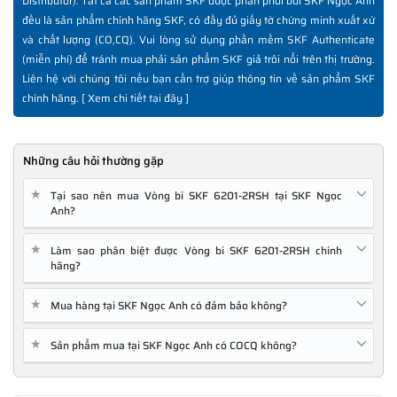
Distributor). Tất cả các sản phẩm SKF được phân phối bởi SKF Ngọc Anh
đều là sản phẩm chính hãng SKF, có đầy đủ giấy tờ chứng minh xuất xứ
và chất lượng (CO,CQ). Vui lòng sử dụng phần mềm SKF Authenticate
(miễn phí) để tránh mua phải sản phẩm SKF giả trôi nổi trên thị trường.
Liên hệ với chúng tôi nếu bạn cần trợ giúp thông tin về sản phẩm SKF
chính hãng. [
Xem chi tiết tại đây
]
Những câu hỏi thường gặp
★
Tại sao nên mua Vòng bi SKF 6201-2RSH tại SKF Ngọc
Anh?
★
Làm sao phân biệt được Vòng bi SKF 6201-2RSH chính
hãng?
★
Mua hàng tại SKF Ngọc Anh có đảm bảo không?
★
Sản phẩm mua tại SKF Ngọc Anh có COCQ không?