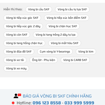
Hiển thị theo:
Vòng bi cầu SKF
Vòng bi cầu tự lựa SKF
Vòng bi tiếp xúc góc SKF
Vòng bi tiếp xúc bốn điểm SKF
Vòng bi tiếp xúc góc 2 dãy
Vòng bi chặn trục SKF
Vòng bi côn SKF
Vòng bi tang trống 2 dãy tự lựa
Vòng bi tang trống chặn trục
Vòng bi mắt trâu SKF
Vòng bi đũa đỡ SKF
Cụm vòng bi Y-bearings
Vòng bi kim
Vòng bi xe tải
Ống lót - Phụ kiện
Vòng bi CARB SKF
Vòng bi xe máy
BÁO GIÁ VÒNG BI SKF CHÍNH HÃNG
Hotline:
096 123 8558
-
033 999 5999