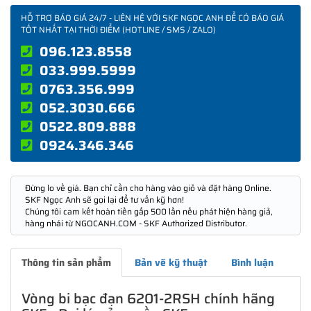
HỖ TRỢ BÁO GIÁ 24/7 - LIÊN HỆ VỚI SKF NGỌC ANH ĐỂ CÓ BÁO GIÁ
TỐT NHẤT TẠI THỜI ĐIỂM (HOTLINE / SMS / ZALO)
096.123.8558
033.999.5999
0763.356.999
052.3030.666
0522.809.888
0924.346.346
Đừng lo về giá. Bạn chỉ cần cho hàng vào giỏ và đặt hàng Online.
SKF Ngọc Anh sẽ gọi lại để tư vấn kỹ hơn!
Chúng tôi cam kết hoàn tiền gấp 500 lần nếu phát hiện hàng giả,
hàng nhái từ NGOCANH.COM - SKF Authorized Distributor.
Thông tin sản phẩm
Bản vẽ kỹ thuật
Bình luận
Vòng bi bạc đạn 6201-2RSH chính hãng