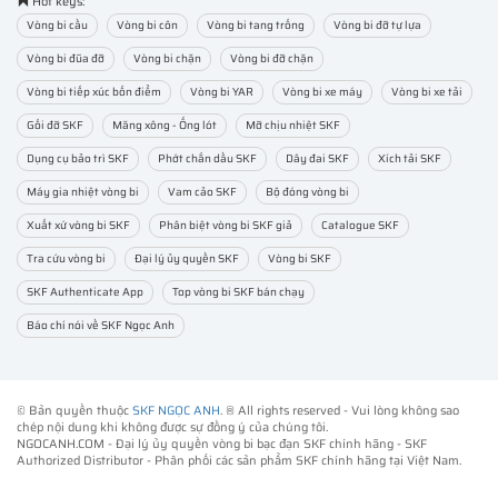
Hot keys:
Vòng bi cầu
Vòng bi côn
Vòng bi tang trống
Vòng bi đỡ tự lựa
Vòng bi đũa đỡ
Vòng bi chặn
Vòng bi đỡ chặn
Vòng bi tiếp xúc bốn điểm
Vòng bi YAR
Vòng bi xe máy
Vòng bi xe tải
Gối đỡ SKF
Măng xông - Ống lót
Mỡ chịu nhiệt SKF
Dụng cụ bảo trì SKF
Phớt chắn dầu SKF
Dây đai SKF
Xích tải SKF
Máy gia nhiệt vòng bi
Vam cảo SKF
Bộ đóng vòng bi
Xuất xứ vòng bi SKF
Phân biệt vòng bi SKF giả
Catalogue SKF
Tra cứu vòng bi
Đại lý ủy quyền SKF
Vòng bi SKF
SKF Authenticate App
Top vòng bi SKF bán chạy
Báo chí nói về SKF Ngọc Anh
© Bản quyền thuộc
SKF NGỌC ANH
. ® All rights reserved - Vui lòng không sao
chép nội dung khi không được sự đồng ý của chúng tôi.
NGOCANH.COM - Đại lý ủy quyền vòng bi bạc đạn SKF chính hãng -
SKF
Authorized Distributor
- Phân phối các sản phẩm SKF chính hãng tại Việt Nam.