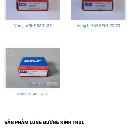
không sử dụng phớt chắn mỡ, loại vòng bi bạc đạn sử dụng phớt
chắn mỡ bằng thép (ký hiệu 2Z) hoặc bằng cao su (ký hiệu 2RS1
/ 2RSH) và các loại khe hở tiêu chuẩn, khe hở C3, C4, C5...vv.
Vòng bi SKF 6201-2Z
Vòng bi SKF 6201-2Z/C3
Xem thêm:
Bảng tra cứu khe hở của vòng bi bạc đạn
Một vòng bi tiêu chuẩn được sản xuất ra và ứng dụng cho hàng
ngàn chi tiết quay trên hàng ngàn thiết bị máy móc khác nhau.
Do đó bạn nên lựa chọn chính xác loại vòng bi phù hợp với máy
móc thiết bị và nhu cầu của mình để tối ưu chi phí và hiệu suất
hoạt động của vòng bi và máy móc.
Vòng bi SKF 6201
SẢN PHẨM CÙNG ĐƯỜNG KÍNH TRỤC