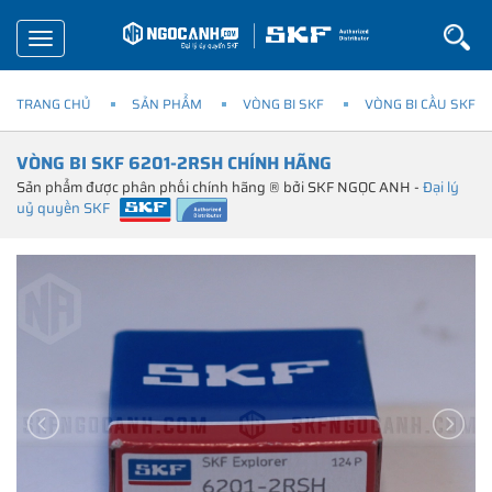
Toggle
navigation
TRANG CHỦ
SẢN PHẨM
VÒNG BI SKF
VÒNG BI CẦU SKF
VÒNG BI SKF 6201-2RSH CHÍNH HÃNG
Sản phẩm được phân phối chính hãng ® bởi SKF NGỌC ANH -
Đại lý
uỷ quyền SKF