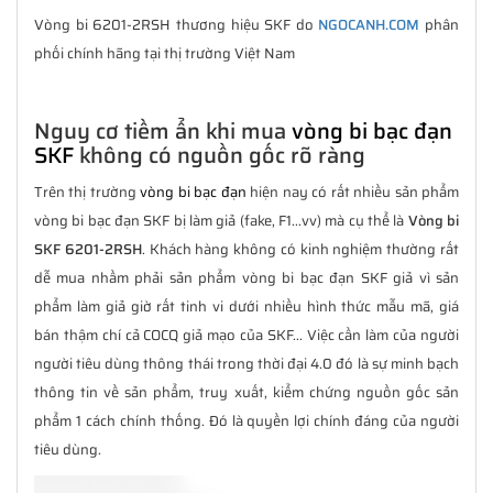
Vòng bi 6201-2RSH thương hiệu SKF do
NGOCANH.COM
phân
phối chính hãng tại thị trường Việt Nam
Nguy cơ tiềm ẩn khi mua
vòng bi bạc đạn
SKF
không có nguồn gốc rõ ràng
Trên thị trường
vòng bi bạc đạn
hiện nay có rất nhiều sản phẩm
vòng bi bạc đạn SKF bị làm giả (fake, F1...vv) mà cụ thể là
Vòng bi
SKF 6201-2RSH
. Khách hàng không có kinh nghiệm thường rất
dễ mua nhầm phải sản phẩm vòng bi bạc đạn SKF giả vì sản
phẩm làm giả giờ rất tinh vi dưới nhiều hình thức mẫu mã, giá
bán thậm chí cả COCQ giả mạo của SKF... Việc cần làm của người
người tiêu dùng thông thái trong thời đại 4.0 đó là sự minh bạch
thông tin về sản phẩm, truy xuất, kiểm chứng nguồn gốc sản
phẩm 1 cách chính thống. Đó là quyền lợi chính đáng của người
tiêu dùng.