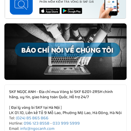
SKF NGỌC ANH - Địa chỉ mua Vòng bi SKF 6201-2RSH chính
hãng, uy tín, giao hàng toàn Quốc, Hỗ trợ 24/7
[
Đại lý vòng bi SKF tại Hà Nội
]
LK 01.10, Liền kề Tổ 9 Mỗ Lao, Phường Mộ Lao, Hà Đông, Hà Nội
Tel:
(024) 85 865 866
Hotline:
096 123 8558
-
033 999 5999
Email:
info@ngocanh.com