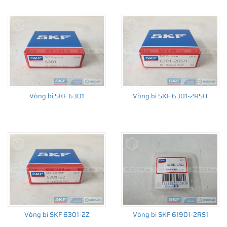
Xem thêm:
Ý nghĩa các ký hiệu trên vòng bi cầu SKF
Nếu bạn đang quan tâm tới
vòng bi 6201
của SKF nhưng chưa
Vòng bi SKF 6301
Vòng bi SKF 6301-2RSH
biết lựa chọn loại nào cho phù hợp với nhu cầu của mình. Đừng
ngại, hãy liên hệ với NGOCANH.COM để được hỗ trợ kỹ thuật
miễn phí 24/24 tất cả các ngày trong tuần. Chúng tôi luôn sẵn
sàng được phục vụ bạn.
Giá bán vòng bi bạc đạn chính hãng SKF
tại NGOCANH.COM
Lấy sự hài lòng của Khách hàng làm thước đo thành công của
Vòng bi SKF 6301-2Z
Vòng bi SKF 61901-2RS1
doanh nghiệp. NGOCANH.COM luôn cam kết
giá bán vòng bi bạc