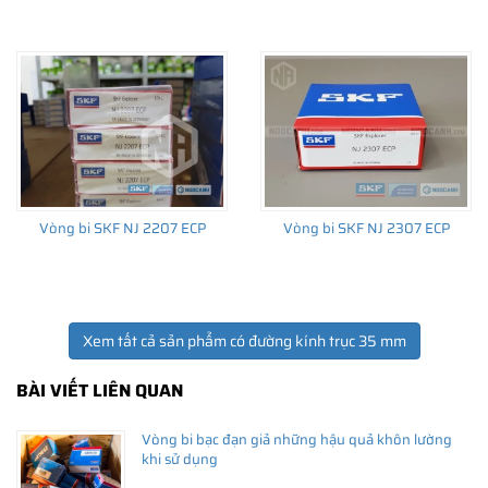
bán vòng bi bạc đạn SKF tốt nhất tại thời điểm khách hàng quan
tâm.
Vòng bi SKF NJ 2207 ECP
Vòng bi SKF NJ 2307 ECP
Xem tất cả sản phẩm có đường kính trục 35 mm
BÀI VIẾT LIÊN QUAN
Trải nghiệm Khách hàng tại
NGOCANH.COM
Vòng bi bạc đạn giả những hậu quả khôn lường
khi sử dụng
NGOCANH.COM vinh dự được phục vụ hàng ngàn Khách hàng