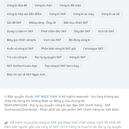
Vòng bi đũa đỡ
Vòng bi chặn
Vòng bi đỡ chặn
Vòng bi tiếp xúc bốn điểm
Vòng bi YAR
Vòng bi xe máy
Vòng bi xe tải
Gối đỡ SKF
Măng xông - Ống lót
Mỡ chịu nhiệt SKF
Dụng cụ bảo trì SKF
Phớt chắn dầu SKF
Dây đai SKF
Xích tải SKF
Máy gia nhiệt vòng bi
Vam cảo SKF
Bộ đóng vòng bi
Xuất xứ vòng bi SKF
Phân biệt vòng bi SKF giả
Catalogue SKF
Tra cứu vòng bi
Đại lý ủy quyền SKF
Vòng bi SKF
SKF Authenticate App
Top vòng bi SKF bán chạy
Báo chí nói về SKF Ngọc Anh
© Bản quyền thuộc
SKF NGỌC ANH
. ® All rights reserved - Vui lòng không sao
chép nội dung khi không được sự đồng ý của chúng tôi.
NGOCANH.COM - Đại lý ủy quyền vòng bi bạc đạn SKF chính hãng -
SKF
Authorized Distributor
- Phân phối các sản phẩm SKF chính hãng tại Việt Nam.
Để tránh mua phải vòng bi SKF giả (fake) kém chất lượng. Cách tốt nhất để
đảm bảo nguồn gốc của
vòng bi SKF chính hãng
là mua từ các đại lý ủy quyền