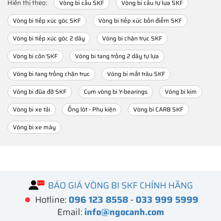
Hiển thị theo:
Vòng bi cầu SKF
Vòng bi cầu tự lựa SKF
Vòng bi tiếp xúc góc SKF
Vòng bi tiếp xúc bốn điểm SKF
Vòng bi tiếp xúc góc 2 dãy
Vòng bi chặn trục SKF
Vòng bi côn SKF
Vòng bi tang trống 2 dãy tự lựa
Vòng bi tang trống chặn trục
Vòng bi mắt trâu SKF
Vòng bi đũa đỡ SKF
Cụm vòng bi Y-bearings
Vòng bi kim
Vòng bi xe tải
Ống lót - Phụ kiện
Vòng bi CARB SKF
Vòng bi xe máy
BÁO GIÁ VÒNG BI SKF CHÍNH HÃNG
Hotline:
096 123 8558
-
033 999 5999
Email:
info@ngocanh.com