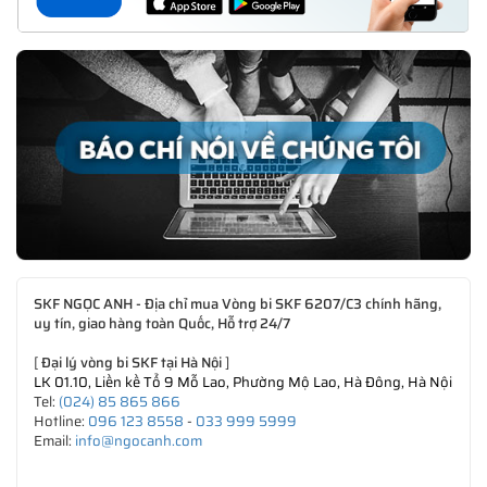
SKF NGỌC ANH - Địa chỉ mua Vòng bi SKF 6207/C3 chính hãng,
uy tín, giao hàng toàn Quốc, Hỗ trợ 24/7
[
Đại lý vòng bi SKF tại Hà Nội
]
LK 01.10, Liền kề Tổ 9 Mỗ Lao, Phường Mộ Lao, Hà Đông, Hà Nội
Tel:
(024) 85 865 866
Hotline:
096 123 8558
-
033 999 5999
Email:
info@ngocanh.com