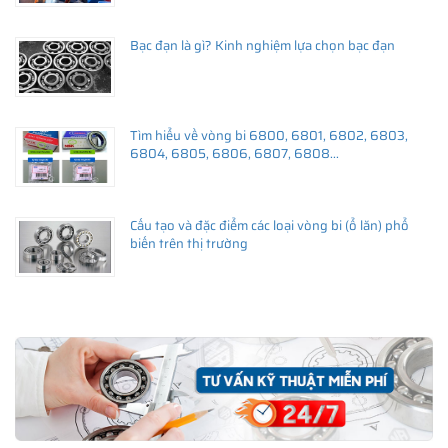
lớn nhỏ trên toàn quốc nên sẽ có lúc trải nghiệm mua hàng sẽ
không được trọn vẹn từ hệ thống bán hàng của NGOCANH.COM.
Bạc đạn là gì? Kinh nghiệm lựa chọn bạc đạn
Với phương trâm coi sự hài lòng của Khách hàng làm trọng tâm
phát triển doanh nghiệp bền vững. NGOCANH.COM rất mong
muốn nhận được những phản hồi, góp ý của Khách hàng để
Tìm hiểu về vòng bi 6800, 6801, 6802, 6803,
chúng tôi hoàn thiện tốt hơn dịch vụ bán hàng và sau bán hàng
6804, 6805, 6806, 6807, 6808...
để Khách hàng có những trải nghiệm mua hàng tốt nhất từ
NGOCANH.COM.
Cấu tạo và đặc điểm các loại vòng bi (ổ lăn) phổ
biến trên thị trường