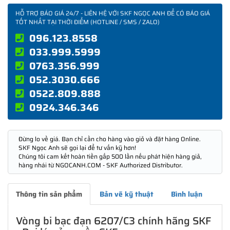
HỖ TRỢ BÁO GIÁ 24/7 - LIÊN HỆ VỚI SKF NGỌC ANH ĐỂ CÓ BÁO GIÁ
TỐT NHẤT TẠI THỜI ĐIỂM (HOTLINE / SMS / ZALO)
096.123.8558
033.999.5999
0763.356.999
052.3030.666
0522.809.888
0924.346.346
Đừng lo về giá. Bạn chỉ cần cho hàng vào giỏ và đặt hàng Online.
SKF Ngọc Anh sẽ gọi lại để tư vấn kỹ hơn!
Chúng tôi cam kết hoàn tiền gấp 500 lần nếu phát hiện hàng giả,
hàng nhái từ NGOCANH.COM - SKF Authorized Distributor.
Thông tin sản phẩm
Bản vẽ kỹ thuật
Bình luận
Vòng bi bạc đạn 6207/C3 chính hãng SKF