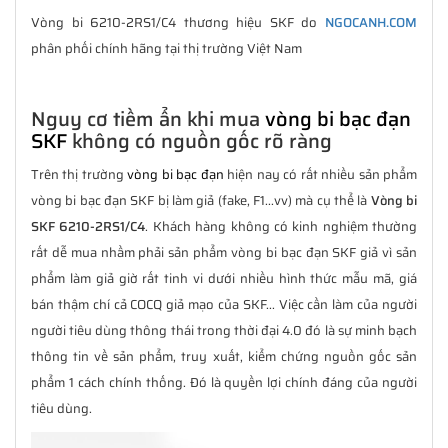
Vòng bi 6210-2RS1/C4 thương hiệu SKF do
NGOCANH.COM
phân phối chính hãng tại thị trường Việt Nam
Nguy cơ tiềm ẩn khi mua
vòng bi bạc đạn
SKF
không có nguồn gốc rõ ràng
Trên thị trường
vòng bi bạc đạn
hiện nay có rất nhiều sản phẩm
vòng bi bạc đạn SKF bị làm giả (fake, F1...vv) mà cụ thể là
Vòng bi
SKF 6210-2RS1/C4
. Khách hàng không có kinh nghiệm thường
rất dễ mua nhầm phải sản phẩm vòng bi bạc đạn SKF giả vì sản
phẩm làm giả giờ rất tinh vi dưới nhiều hình thức mẫu mã, giá
bán thậm chí cả COCQ giả mạo của SKF... Việc cần làm của người
người tiêu dùng thông thái trong thời đại 4.0 đó là sự minh bạch
thông tin về sản phẩm, truy xuất, kiểm chứng nguồn gốc sản
phẩm 1 cách chính thống. Đó là quyền lợi chính đáng của người
tiêu dùng.