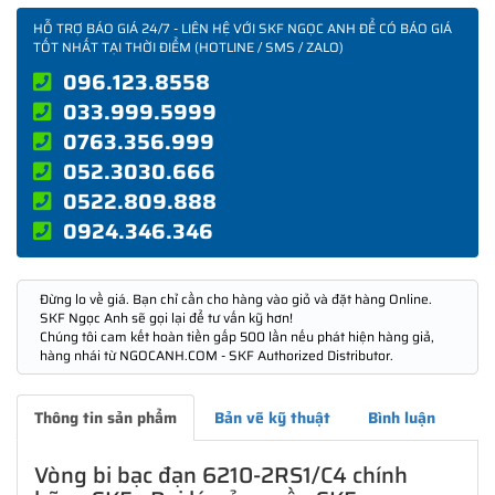
HỖ TRỢ BÁO GIÁ 24/7 - LIÊN HỆ VỚI SKF NGỌC ANH ĐỂ CÓ BÁO GIÁ
TỐT NHẤT TẠI THỜI ĐIỂM (HOTLINE / SMS / ZALO)
096.123.8558
033.999.5999
0763.356.999
052.3030.666
0522.809.888
0924.346.346
Đừng lo về giá. Bạn chỉ cần cho hàng vào giỏ và đặt hàng Online.
SKF Ngọc Anh sẽ gọi lại để tư vấn kỹ hơn!
Chúng tôi cam kết hoàn tiền gấp 500 lần nếu phát hiện hàng giả,
hàng nhái từ NGOCANH.COM - SKF Authorized Distributor.
Thông tin sản phẩm
Bản vẽ kỹ thuật
Bình luận
Vòng bi bạc đạn 6210-2RS1/C4 chính