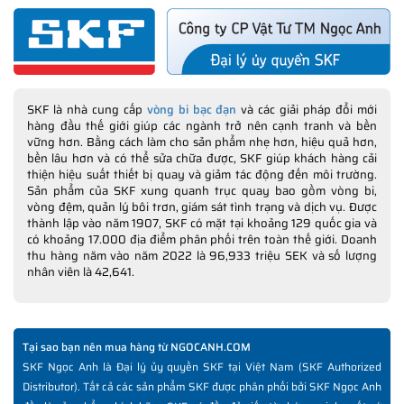
NGOCANH.COM
NGOCANH.COM vinh dự được phục vụ hàng ngàn Khách hàng
lớn nhỏ trên toàn quốc nên sẽ có lúc trải nghiệm mua hàng sẽ
không được trọn vẹn từ hệ thống bán hàng của NGOCANH.COM.
Với phương trâm coi sự hài lòng của Khách hàng làm trọng tâm
SKF là nhà cung cấp
vòng bi bạc đạn
và các giải pháp đổi mới
phát triển doanh nghiệp bền vững. NGOCANH.COM rất mong
hàng đầu thế giới giúp các ngành trở nên cạnh tranh và bền
vững hơn. Bằng cách làm cho sản phẩm nhẹ hơn, hiệu quả hơn,
muốn nhận được những phản hồi, góp ý của Khách hàng để
bền lâu hơn và có thể sửa chữa được, SKF giúp khách hàng cải
chúng tôi hoàn thiện tốt hơn dịch vụ bán hàng và sau bán hàng
thiện hiệu suất thiết bị quay và giảm tác động đến môi trường.
Sản phẩm của SKF xung quanh trục quay bao gồm vòng bi,
để Khách hàng có những trải nghiệm mua hàng tốt nhất từ
vòng đệm, quản lý bôi trơn, giám sát tình trạng và dịch vụ. Được
NGOCANH.COM.
thành lập vào năm 1907, SKF có mặt tại khoảng 129 quốc gia và
có khoảng 17.000 địa điểm phân phối trên toàn thế giới. Doanh
thu hàng năm vào năm 2022 là 96,933 triệu SEK và số lượng
nhân viên là 42,641.
Tại sao bạn nên mua hàng từ NGOCANH.COM
SKF Ngọc Anh là Đại lý ủy quyền SKF tại Việt Nam (SKF Authorized
Distributor). Tất cả các sản phẩm SKF được phân phối bởi SKF Ngọc Anh