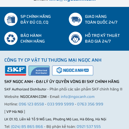
SP CHÍNH HÃNG
GIAO HÀNG
ĐẦY ĐỦ CO, CQ
TOÀN QUỐC 24/7
BẢO HÀNH
HỖ TRỢ KỸ THUẬT
CHÍNH HÃNG
BÁO GIÁ 24/7
CÔNG TY CP VẬT TƯ THƯƠNG MẠI NGỌC ANH
SKF NGỌC ANH - ĐẠI LÝ ỦY QUYỀN VÒNG BI SKF CHÍNH HÃNG
- Phân phối các sản phẩm SKF chính hãng ®
SKF Authorized Distributor
Website:
NGOCANH.COM
- Email:
info@ngocanh.com
Hotline:
096 123 8558
-
033 999 5999
-
0763 356 999
[
VP Hà Nội
]
LK 01.10, Liền kề Tổ 9 Mỗ Lao, Phường Mộ Lao, Hà Đông, Hà Nội
Tel:
(024) 85 865 866
- Bộ phận kế toán:
0921 537 555