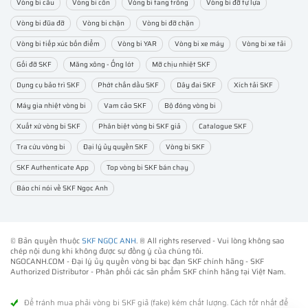
Vòng bi cầu
Vòng bi côn
Vòng bi tang trống
Vòng bi đỡ tự lựa
Vòng bi đũa đỡ
Vòng bi chặn
Vòng bi đỡ chặn
Vòng bi tiếp xúc bốn điểm
Vòng bi YAR
Vòng bi xe máy
Vòng bi xe tải
Gối đỡ SKF
Măng xông - Ống lót
Mỡ chịu nhiệt SKF
Dụng cụ bảo trì SKF
Phớt chắn dầu SKF
Dây đai SKF
Xích tải SKF
Máy gia nhiệt vòng bi
Vam cảo SKF
Bộ đóng vòng bi
Xuất xứ vòng bi SKF
Phân biệt vòng bi SKF giả
Catalogue SKF
Tra cứu vòng bi
Đại lý ủy quyền SKF
Vòng bi SKF
SKF Authenticate App
Top vòng bi SKF bán chạy
Báo chí nói về SKF Ngọc Anh
© Bản quyền thuộc
SKF NGỌC ANH
. ® All rights reserved - Vui lòng không sao
chép nội dung khi không được sự đồng ý của chúng tôi.
NGOCANH.COM - Đại lý ủy quyền vòng bi bạc đạn SKF chính hãng -
SKF
Authorized Distributor
- Phân phối các sản phẩm SKF chính hãng tại Việt Nam.
Để tránh mua phải vòng bi SKF giả (fake) kém chất lượng. Cách tốt nhất để