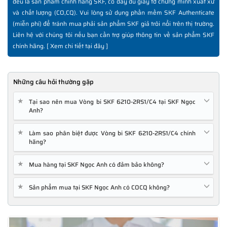
đều là sản phẩm chính hãng SKF, có đầy đủ giấy tờ chứng minh xuất xứ
và chất lượng (CO,CQ). Vui lòng sử dụng phần mềm SKF Authenticate
(miễn phí) để tránh mua phải sản phẩm SKF giả trôi nổi trên thị trường.
Liên hệ với chúng tôi nếu bạn cần trợ giúp thông tin về sản phẩm SKF
Chúng tôi mong muốn nhận được sự phản hồi, góp ý từ Quý
chính hãng. [
Xem chi tiết tại đây
]
khách hàng qua email:
feedback@ngocanh.com
chúng tôi sẽ có
những món quà tặng ý nghĩa cho những Khách hàng có đóng
góp giúp NGOCANH.COM hoàn thiện tốt hơn trải nghiệm Khách
Những câu hỏi thường gặp
hàng.
★
Tại sao nên mua Vòng bi SKF 6210-2RS1/C4 tại SKF Ngọc
Anh?
★
Làm sao phân biệt được Vòng bi SKF 6210-2RS1/C4 chính
hãng?
THÔNG TIN HỮU ÍCH NÊN THAM KHẢO TRƯỚC KHI
MUA HÀNG
★
Mua hàng tại SKF Ngọc Anh có đảm bảo không?
✅
Vòng bi SKF chính hãng, Những lưu ý cơ bản trước khi mua hàng
✅
Xuất xứ vòng bi SKF chính hãng ở đâu?
★
Sản phẩm mua tại SKF Ngọc Anh có COCQ không?
✅
Chất lượng vòng bi SKF chính hãng
✅
Những cách phân biệt vòng bi SKF giả bằng mắt thường
✅
SKF Authenticate, Phần mềm kiểm tra vòng bi SKF giả