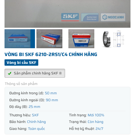
VÒNG BI SKF 6210-2RS1/C4 CHÍNH HÃNG
Vòng bi cầu SKF
Sản phẩm chính hãng SKF ®
Thông số sản phẩm
Đường kính trong (d):
50 mm
Đường kính ngoài (D):
90 mm
Độ dày (B):
25 mm
Thương hiệu:
SKF
Tình trạng:
Mới 100%
Bảo hành:
Chính hãng
Trạng thái:
Còn hàng
Giao hàng:
Toàn quốc
Hỗ trợ kỹ thuật:
24/7