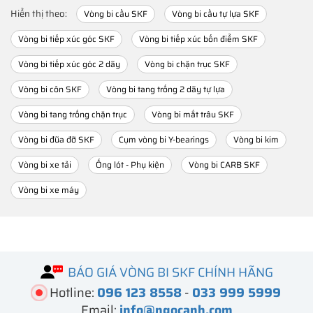
Hiển thị theo:
Vòng bi cầu SKF
Vòng bi cầu tự lựa SKF
Vòng bi tiếp xúc góc SKF
Vòng bi tiếp xúc bốn điểm SKF
Vòng bi tiếp xúc góc 2 dãy
Vòng bi chặn trục SKF
Vòng bi côn SKF
Vòng bi tang trống 2 dãy tự lựa
Vòng bi tang trống chặn trục
Vòng bi mắt trâu SKF
Vòng bi đũa đỡ SKF
Cụm vòng bi Y-bearings
Vòng bi kim
Vòng bi xe tải
Ống lót - Phụ kiện
Vòng bi CARB SKF
Vòng bi xe máy
BÁO GIÁ VÒNG BI SKF CHÍNH HÃNG
Hotline:
096 123 8558
-
033 999 5999
Email:
info@ngocanh.com