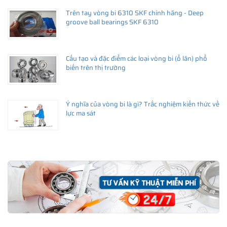
đạn SKF
tốt nhất thị trường kèm theo nhiều chế độ hậu mãi
Trên tay vòng bi 6310 SKF chính hãng - Deep
trước và sau bán hàng. Vui lòng liên hệ với chúng tôi để có giá
groove ball bearings SKF 6310
bán vòng bi bạc đạn SKF tốt nhất tại thời điểm khách hàng quan
tâm.
Cấu tạo và đặc điểm các loại vòng bi (ổ lăn) phổ
biến trên thị trường
Ý nghĩa của vòng bi là gì? Trắc nghiệm kiến thức về
lực ma sát
Trải nghiệm Khách hàng tại