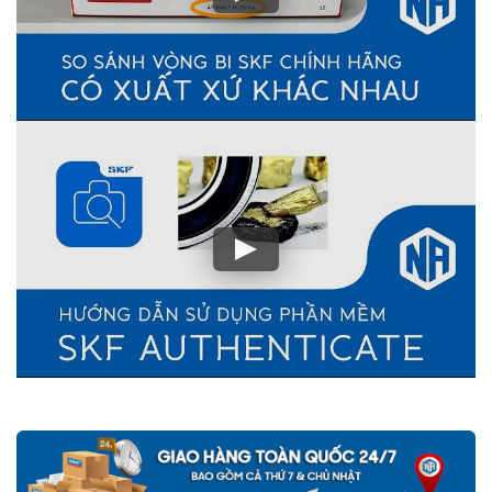
500 lần giá trị đơn hàng
nếu Khách hàng phát hiện ra hàng giả,
hàng nhái SKF từ hệ thống của NGOCANH.COM
Vòng bi bạc đạn SKF do NGOCANH.COM phân phối đều được
bảo hành chính hãng SKF Việt Nam, sản phẩm đầy đủ CO,CQ gốc
do SKF Việt Nam xác nhận. Nên khách hàng hoàn toàn yên tâm
về chất lượng và nguồn gốc sản phẩm SKF chính hãng.