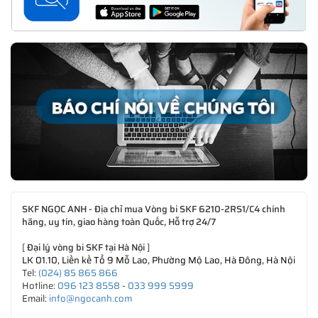
SKF NGỌC ANH - Địa chỉ mua Vòng bi SKF 6210-2RS1/C4 chính
hãng, uy tín, giao hàng toàn Quốc, Hỗ trợ 24/7
[
Đại lý vòng bi SKF tại Hà Nội
]
LK 01.10, Liền kề Tổ 9 Mỗ Lao, Phường Mộ Lao, Hà Đông, Hà Nội
Tel:
(024) 85 865 866
Hotline:
096 123 8558
-
033 999 5999
Email:
info@ngocanh.com