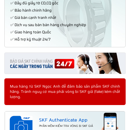
✅ Đầy đủ giấy tờ CO,CQ gốc
✅ Bảo hành chính hãng
✅ Giá bán cạnh tranh nhất
✅ Dịch vụ sau bán bán hàng chuyên nghiệp
✅ Giao hàng toàn Quốc
✅ Hỗ trợ kỹ thuật 24/7
Mua hàng từ SKF Ngọc Anh để đảm bảo sản phẩm SKF chính
hãng. Tránh nguy cơ mua phải vòng bi SKF giả (fake) kém chất
lượng.