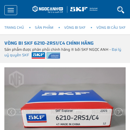
Toggle
navigation
TRANG CHỦ
SẢN PHẨM
VÒNG BI SKF
VÒNG BI CẦU SKF
VÒNG BI SKF 6210-2RS1/C4 CHÍNH HÃNG
Sản phẩm được phân phối chính hãng ® bởi SKF NGỌC ANH -
Đại lý
uỷ quyền SKF