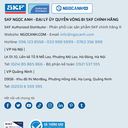
SKF NGỌC ANH - ĐẠI LÝ ỦY QUYỀN VÒNG BI SKF CHÍNH HÃNG
- Phân phối các sản phẩm SKF chính hãng ®
SKF Authorized Distributor
Website:
NGOCANH.COM
- Email:
info@ngocanh.com
Hotline:
096 123 8558
-
033 999 5999
-
0763 356 999
[
VP Hà Nội
]
LK 01.10, Liền kề Tổ 9 Mỗ Lao, Phường Mộ Lao, Hà Đông, Hà Nội
Tel:
(024) 85 865 866
- Bộ phận kế toán:
0921 537 555
[
VP Quảng Ninh
]
D908 - Khu đô thị MonBay, Phường Hồng Hải, Hạ Long, Quảng Ninh
Tel:
(0203) 6 559 395
Kết nối với chúng tôi