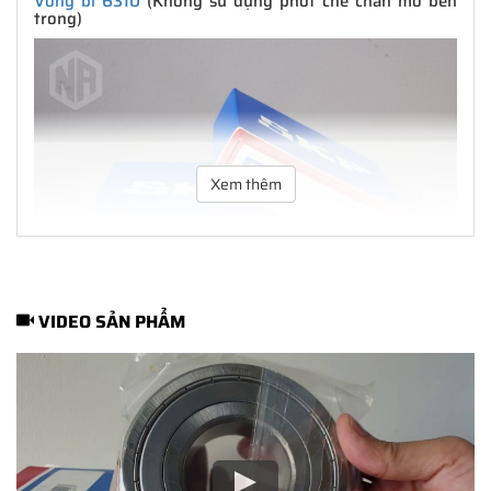
Vòng bi 6310
(Không sử dụng phớt che chắn mỡ bên
trong)
Xem thêm
VIDEO SẢN PHẨM
Vòng bi 6310 không sử dụng phớt chắn mỡ, thích hợp trong môi
trường ngâm dầu...
C3 - Khe hở C3 của vòng bi dành cho máy có vòng tua cao, làm
việc trong môi trường có nhiệt độ cao >100 độ C...