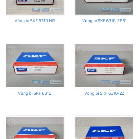
bôi trơn bên trong vòng bi.
C3 - Khe hở C3 của vòng bi dành cho máy có vòng tua cao, làm
Vòng bi SKF 6310 NR
Vòng bi SKF 6310-2RS1
việc trong môi trường có nhiệt độ cao >100 độ C...
(
Tham khảo tiêu chuẩn C3 tại đây
)
Vòng bi 6310-2RS1
(Sử dụng nắp chắn mỡ bằng cao
su)
Vòng bi SKF 6310
Vòng bi SKF 6310-2Z