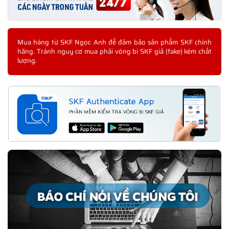
Mua hàng từ SKF Ngọc Anh để đảm bảo sản phẩm SKF chính
hãng. Tránh nguy cơ mua phải vòng bi SKF giả (fake) kém chất
lượng.