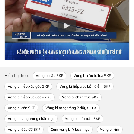
Hiển thị theo:
Vòng bi cầu SKF
Vòng bi cầu tự lựa SKF
Vòng bi tiếp xúc góc SKF
Vòng bi tiếp xúc bốn điểm SKF
Vòng bi tiếp xúc góc 2 dãy
Vòng bi chặn trục SKF
Vòng bi côn SKF
Vòng bi tang trống 2 dãy tự lựa
Vòng bi tang trống chặn trục
Vòng bi mắt trâu SKF
Vòng bi đũa đỡ SKF
Cụm vòng bi Y-bearings
Vòng bi kim