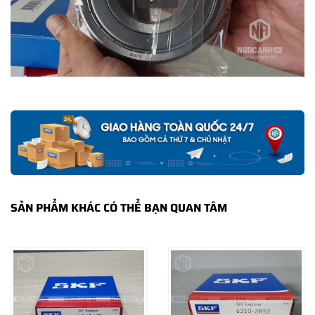
(
Tham khảo tiêu chuẩn C3 tại đây
)
Vòng bi 6310-2Z
(Sử dụng nắp chắn mỡ bằng thép)
SẢN PHẨM KHÁC CÓ THỂ BẠN QUAN TÂM
Vòng bi 6310-2Z - Cấu tạo 2 nắp chắn mỡ bằng kim loại (2Z)
giúp vòng bi 6310-2Z hoạt động trơn tru và êm bởi có sẵn mỡ