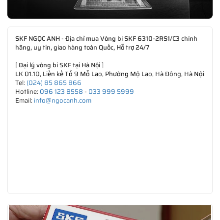
SKF NGỌC ANH - Địa chỉ mua Vòng bi SKF 6310-2RS1/C3 chính
hãng, uy tín, giao hàng toàn Quốc, Hỗ trợ 24/7
[
Đại lý vòng bi SKF tại Hà Nội
]
LK 01.10, Liền kề Tổ 9 Mỗ Lao, Phường Mộ Lao, Hà Đông, Hà Nội
Tel:
(024) 85 865 866
Hotline:
096 123 8558
-
033 999 5999
Email:
info@ngocanh.com