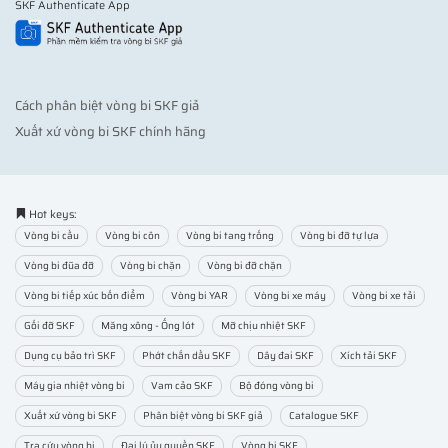
SKF Authenticate App
Cách phân biệt vòng bi SKF giả
Xuất xứ vòng bi SKF chính hãng
Hot keys:
Vòng bi cầu
Vòng bi côn
Vòng bi tang trống
Vòng bi đỡ tự lựa
Vòng bi đũa đỡ
Vòng bi chặn
Vòng bi đỡ chặn
Vòng bi tiếp xúc bốn điểm
Vòng bi YAR
Vòng bi xe máy
Vòng bi xe tải
Gối đỡ SKF
Măng xông - Ống lót
Mỡ chịu nhiệt SKF
Dụng cụ bảo trì SKF
Phớt chắn dầu SKF
Dây đai SKF
Xích tải SKF
Máy gia nhiệt vòng bi
Vam cảo SKF
Bộ đóng vòng bi
Xuất xứ vòng bi SKF
Phân biệt vòng bi SKF giả
Catalogue SKF
Tra cứu vòng bi
Đại lý ủy quyền SKF
Vòng bi SKF