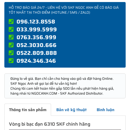
HỖ TRỢ BÁO GIÁ 24/7 - LIÊN HỆ VỚI SKF NGỌC ANH ĐỂ CÓ BÁO GIÁ
TỐT NHẤT TẠI THỜI ĐIỂM (HOTLINE / SMS / ZALO)
096.123.8558
033.999.5999
0763.356.999
052.3030.666
0522.809.888
0924.346.346
Đừng lo về giá. Bạn chỉ cần cho hàng vào giỏ và đặt hàng Online.
SKF Ngọc Anh sẽ gọi lại để tư vấn kỹ hơn!
Chúng tôi cam kết hoàn tiền gấp 500 lần nếu phát hiện hàng giả,
hàng nhái từ NGOCANH.COM - SKF Authorized Distributor.
Thông tin sản phẩm
Bản vẽ kỹ thuật
Bình luận
Vòng bi bạc đạn 6310 SKF chính hãng