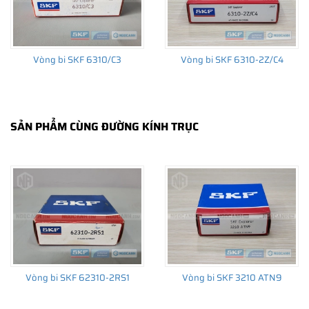
Vòng bi SKF 6310/C3
Vòng bi SKF 6310-2Z/C4
Vòng bi 6310-2RS1 - Cấu tạo 2 nắp chắn mỡ bằng cao su (2RS1)
giúp vòng bi 6310-2RS1 giữ mỡ tốt hơn, hoạt động trơn tru và
êm bởi có sẵn mỡ bôi trơn bên trong vòng bi.
C3 - Khe hở C3 của vòng bi dành cho máy có vòng tua cao, làm
SẢN PHẨM CÙNG ĐƯỜNG KÍNH TRỤC
việc trong môi trường có nhiệt độ cao >100 độ C...
(
Tham khảo tiêu chuẩn C3 tại đây
)
Mua vòng bi 6310 chính hãng SKF ở đâu uy tín?
SKF Ngọc Anh - Đại lý uỷ quyền vòng bi SKF chính hãng
Website: NGOCANH.COM
Vòng bi SKF 62310-2RS1
Vòng bi SKF 3210 ATN9
Hotline: 096 123 8558 - 033 999 5999
HN: LK 01.10 - Liền kề Tổ 9 Mỗ Lao, Hà Đông, Hà Nội