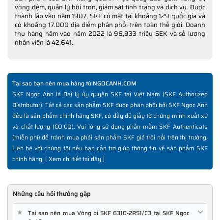
vòng đệm, quản lý bôi trơn, giám sát tình trạng và dịch vụ. Được
thành lập vào năm 1907, SKF có mặt tại khoảng 129 quốc gia và
có khoảng 17.000 địa điểm phân phối trên toàn thế giới. Doanh
thu hàng năm vào năm 2022 là 96,933 triệu SEK và số lượng
nhân viên là 42,641.
Tại sao bạn nên mua hàng từ NGOCANH.COM
SKF Ngọc Anh là Đại lý ủy quyền SKF tại Việt Nam (SKF Authorized
Distributor). Tất cả các sản phẩm SKF được phân phối bởi SKF Ngọc Anh
đều là sản phẩm chính hãng SKF, có đầy đủ giấy tờ chứng minh xuất xứ
và chất lượng (CO,CQ). Vui lòng sử dụng phần mềm SKF Authenticate
(miễn phí) để tránh mua phải sản phẩm SKF giả trôi nổi trên thị trường.
Liên hệ với chúng tôi nếu bạn cần trợ giúp thông tin về sản phẩm SKF
chính hãng. [
Xem chi tiết tại đây
]
Những câu hỏi thường gặp
★
Tại sao nên mua Vòng bi SKF 6310-2RS1/C3 tại SKF Ngọc