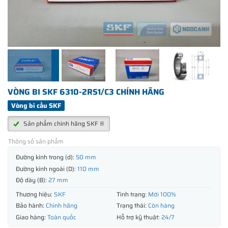
VÒNG BI SKF 6310-2RS1/C3 CHÍNH HÃNG
Vòng bi cầu SKF
Sản phẩm chính hãng SKF ®
Thông số sản phẩm
Đường kính trong (d):
50 mm
Đường kính ngoài (D):
110 mm
Độ dày (B):
27 mm
Thương hiệu:
SKF
Tình trạng:
Mới 100%
Bảo hành:
Chính hãng
Trạng thái:
Còn hàng
Giao hàng:
Toàn quốc
Hỗ trợ kỹ thuật:
24/7