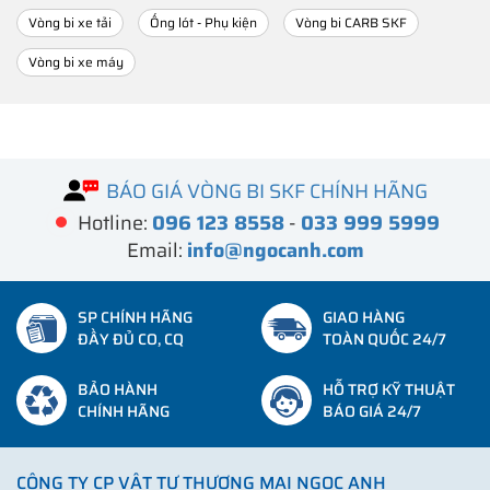
Vòng bi xe tải
Ống lót - Phụ kiện
Vòng bi CARB SKF
Vòng bi xe máy
BÁO GIÁ VÒNG BI SKF CHÍNH HÃNG
Hotline:
096 123 8558
-
033 999 5999
Email:
info@ngocanh.com
SP CHÍNH HÃNG
GIAO HÀNG
ĐẦY ĐỦ CO, CQ
TOÀN QUỐC 24/7
BẢO HÀNH
HỖ TRỢ KỸ THUẬT
CHÍNH HÃNG
BÁO GIÁ 24/7
CÔNG TY CP VẬT TƯ THƯƠNG MẠI NGỌC ANH