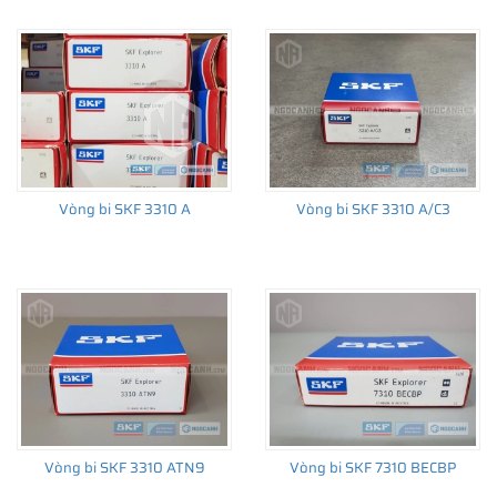
Tel: (024) 85 865 866
QN: D908 - Khu đô thị MonBay, Phường Hồng Hải, TP Hạ
Long, Quảng Ninh
Tel: (0203) 6 559 395
Vòng bi SKF 3310 A
Vòng bi SKF 3310 A/C3
Vòng bi SKF 3310 ATN9
Vòng bi SKF 7310 BECBP