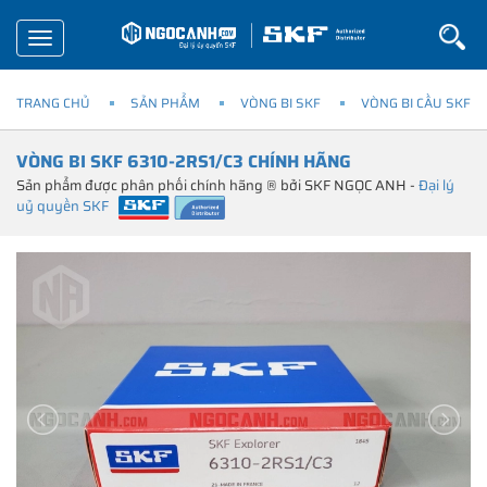
Toggle
navigation
TRANG CHỦ
SẢN PHẨM
VÒNG BI SKF
VÒNG BI CẦU SKF
VÒNG BI SKF 6310-2RS1/C3 CHÍNH HÃNG
Sản phẩm được phân phối chính hãng ® bởi SKF NGỌC ANH -
Đại lý
uỷ quyền SKF