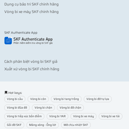
Dụng cụ bảo trì SKF chính hãng
Vòng bi xe máy SKF chính hãng
SKF Authenticate App
Cách phân biệt vòng bi SKF giả
Xuất xứ vòng bi SKF chính hãng
Hot keys:
Vòng bi cầu
Vòng bi côn
Vòng bi tang trống
Vòng bi đỡ tự lựa
Vòng bi đũa đỡ
Vòng bi chặn
Vòng bi đỡ chặn
Vòng bi tiếp xúc bốn điểm
Vòng bi YAR
Vòng bi xe máy
Vòng bi xe tải
Gối đỡ SKF
Măng xông - Ống lót
Mỡ chịu nhiệt SKF