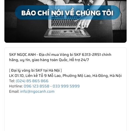
SKF NGỌC ANH - Địa chỉ mua Vòng bi SKF 6313-2RS1 chính
hãng, uy tín, giao hàng toàn Quốc, Hỗ trợ 24/7
[
Đại lý vòng bi SKF tại Hà Nội
]
LK 01.10, Liền kề Tổ 9 Mỗ Lao, Phường Mộ Lao, Hà Đông, Hà Nội
Tel:
(024) 85 865 866
Hotline:
096 123 8558
-
033 999 5999
Email:
info@ngocanh.com