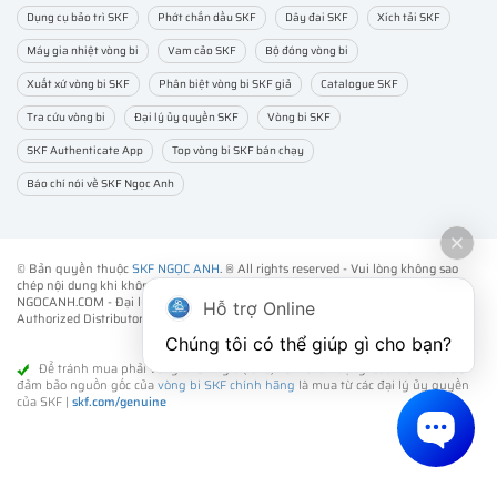
Dụng cụ bảo trì SKF
Phớt chắn dầu SKF
Dây đai SKF
Xích tải SKF
Máy gia nhiệt vòng bi
Vam cảo SKF
Bộ đóng vòng bi
Xuất xứ vòng bi SKF
Phân biệt vòng bi SKF giả
Catalogue SKF
Tra cứu vòng bi
Đại lý ủy quyền SKF
Vòng bi SKF
SKF Authenticate App
Top vòng bi SKF bán chạy
Báo chí nói về SKF Ngọc Anh
© Bản quyền thuộc
SKF NGỌC ANH
. ® All rights reserved - Vui lòng không sao
chép nội dung khi không được sự đồng ý của chúng tôi.
NGOCANH.COM - Đại lý ủy quyền vòng bi bạc đạn SKF chính hãng -
SKF
Hỗ trợ Online
Authorized Distributor
- Phân phối các sản phẩm SKF chính hãng tại Việt Nam.
Chúng tôi có thể giúp gì cho bạn?
Để tránh mua phải vòng bi SKF giả (fake) kém chất lượng. Cách tốt nhất để
đảm bảo nguồn gốc của
vòng bi SKF chính hãng
là mua từ các đại lý ủy quyền
của SKF |
skf.com/genuine