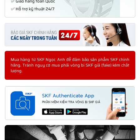
✅ Giao hàng toàn Quốc
✅ Hỗ trợ kỹ thuật 24/7
Mua hàng từ SKF Ngọc Anh để đảm bảo sản phẩm SKF chính
hãng. Tránh nguy cơ mua phải vòng bi SKF giả (fake) kém chất
lượng.