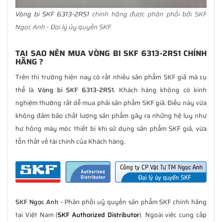
Vòng bi SKF 6313-2RS1
chính hãng được phân phối bởi SKF
Ngọc Anh - Đại lý ủy quyền SKF.
TẠI SAO NÊN MUA VÒNG BI SKF 6313-2RS1 CHÍNH
HÃNG ?
Trên thị trường hiện nay có rất nhiều sản phẩm SKF giả mà cụ
thể là
Vòng bi SKF 6313-2RS1
. Khách hàng không có kinh
nghiệm thường rất dễ mua phải sản phẩm SKF giả. Điều này vừa
không đảm bảo chất lượng sản phẩm gây ra những hệ lụy như
hư hỏng máy móc thiết bị khi sử dụng sản phẩm SKF giả, vừa
tổn thất về tài chính của Khách hàng.
SKF Ngọc Anh
- Phân phối uỷ quyền sản phẩm SKF chính hãng
tại Việt Nam (
SKF Authorized Distributor
). Ngoài việc cung cấp