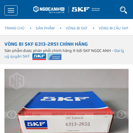
Toggle
navigation
TRANG CHỦ
SẢN PHẨM
VÒNG BI SKF
VÒNG BI CẦU SKF
VÒNG BI SKF 6313-2RS1 CHÍNH HÃNG
Sản phẩm được phân phối chính hãng ® bởi SKF NGỌC ANH -
Đại lý
uỷ quyền SKF