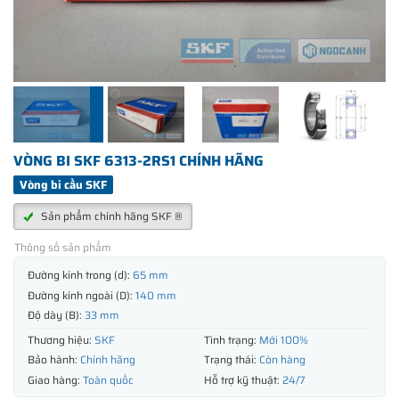
VÒNG BI SKF 6313-2RS1 CHÍNH HÃNG
Vòng bi cầu SKF
Sản phẩm chính hãng SKF ®
Thông số sản phẩm
Đường kính trong (d):
65 mm
Đường kính ngoài (D):
140 mm
Độ dày (B):
33 mm
Thương hiệu:
SKF
Tình trạng:
Mới 100%
Bảo hành:
Chính hãng
Trạng thái:
Còn hàng
Giao hàng:
Toàn quốc
Hỗ trợ kỹ thuật:
24/7