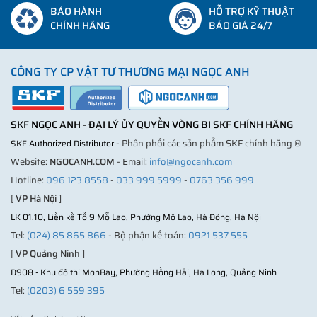
BẢO HÀNH
HỖ TRỢ KỸ THUẬT
CHÍNH HÃNG
BÁO GIÁ 24/7
CÔNG TY CP VẬT TƯ THƯƠNG MẠI NGỌC ANH
SKF NGỌC ANH - ĐẠI LÝ ỦY QUYỀN VÒNG BI SKF CHÍNH HÃNG
- Phân phối các sản phẩm SKF chính hãng ®
SKF Authorized Distributor
Website:
NGOCANH.COM
- Email:
info@ngocanh.com
Hotline:
096 123 8558
-
033 999 5999
-
0763 356 999
[
VP Hà Nội
]
LK 01.10, Liền kề Tổ 9 Mỗ Lao, Phường Mộ Lao, Hà Đông, Hà Nội
Tel:
(024) 85 865 866
- Bộ phận kế toán:
0921 537 555
[
VP Quảng Ninh
]
D908 - Khu đô thị MonBay, Phường Hồng Hải, Hạ Long, Quảng Ninh
Tel:
(0203) 6 559 395