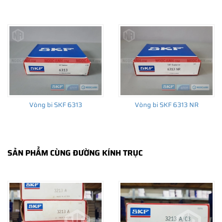
THÔNG TIN HỮU ÍCH
•
Vòng bi SKF chính hãng, Những lưu ý cơ bản trước khi mua hàng
•
Xuất xứ vòng bi SKF chính hãng ở đâu?
•
Chất lượng vòng bi SKF chính hãng
Vòng bi SKF 6313
Vòng bi SKF 6313 NR
SẢN PHẨM CÙNG ĐƯỜNG KÍNH TRỤC