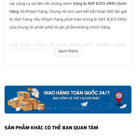
các công cụ và tiện ích chứng minh
Vòng bi SKF 6313-2RS1 chính
hãng
tới Khách hàng, chúng tôi còn cam kết bồi hoàn 100 lần giá
trị đơn hàng nếu Khách hàng phát hiện Vòng bi SKF 6313-2RS1
của chúng tôi phân phối là sản phẩm không chính hãng.
GIÁ BÁN VÒNG BI SKF 6313-2RS1 CHÍNH HÃNG
LUÔN TỐT NHẤT
Xem thêm
Tại
NGOCANH.COM
giá bán Vòng bi SKF 6313-2RS1 luôn là tốt
nhất với nhiều ưu đãi kèm theo và các dịch vụ hẫu mãi sau bán
hàng. Chúng tôi cam kết luôn đồng hành cùng Khách hàng
trong suốt quá trình sử dụng các sản phẩm SKF chính hãng.
CHẾ ĐỘ BẢO HÀNH VÒNG BI SKF 6313-2RS1 CHÍNH
HÃNG
Tất cả các sản phẩm SKF chính hãng do
SKF Ngọc Anh
phân
phối đều được bảo hành chính hãng theo đúng tiêu chuẩn bảo
SẢN PHẨM KHÁC CÓ THỂ BẠN QUAN TÂM
hành của nhà sản xuất.