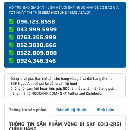
HỖ TRỢ BÁO GIÁ 24/7 - LIÊN HỆ VỚI SKF NGỌC ANH ĐỂ CÓ BÁO GIÁ
TỐT NHẤT TẠI THỜI ĐIỂM (HOTLINE / SMS / ZALO)
096.123.8558
033.999.5999
0763.356.999
052.3030.666
0522.809.888
0924.346.346
Đừng lo về giá. Bạn chỉ cần cho hàng vào giỏ và đặt hàng Online.
SKF Ngọc Anh sẽ gọi lại để tư vấn kỹ hơn!
Chúng tôi cam kết hoàn tiền gấp 500 lần nếu phát hiện hàng giả,
hàng nhái từ NGOCANH.COM - SKF Authorized Distributor.
Thông tin sản phẩm
Bản vẽ kỹ thuật
Bình luận
THÔNG TIN SẢN PHẨM VÒNG BI SKF 6313-2RS1
CHÍNH HÃNG