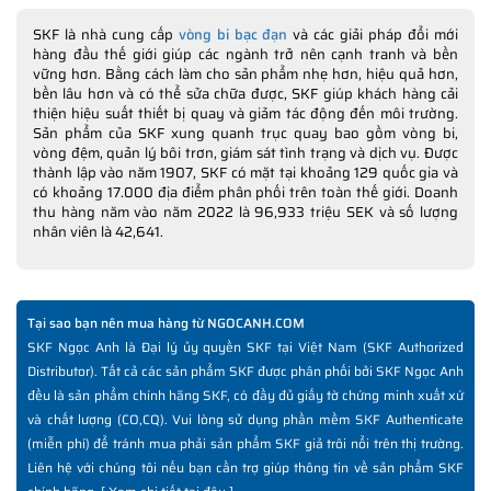
SKF là nhà cung cấp
vòng bi bạc đạn
và các giải pháp đổi mới
hàng đầu thế giới giúp các ngành trở nên cạnh tranh và bền
vững hơn. Bằng cách làm cho sản phẩm nhẹ hơn, hiệu quả hơn,
bền lâu hơn và có thể sửa chữa được, SKF giúp khách hàng cải
thiện hiệu suất thiết bị quay và giảm tác động đến môi trường.
Sản phẩm của SKF xung quanh trục quay bao gồm vòng bi,
vòng đệm, quản lý bôi trơn, giám sát tình trạng và dịch vụ. Được
thành lập vào năm 1907, SKF có mặt tại khoảng 129 quốc gia và
có khoảng 17.000 địa điểm phân phối trên toàn thế giới. Doanh
thu hàng năm vào năm 2022 là 96,933 triệu SEK và số lượng
nhân viên là 42,641.
Tại sao bạn nên mua hàng từ NGOCANH.COM
SKF Ngọc Anh là Đại lý ủy quyền SKF tại Việt Nam (SKF Authorized
Distributor). Tất cả các sản phẩm SKF được phân phối bởi SKF Ngọc Anh
đều là sản phẩm chính hãng SKF, có đầy đủ giấy tờ chứng minh xuất xứ
và chất lượng (CO,CQ). Vui lòng sử dụng phần mềm SKF Authenticate
(miễn phí) để tránh mua phải sản phẩm SKF giả trôi nổi trên thị trường.
Liên hệ với chúng tôi nếu bạn cần trợ giúp thông tin về sản phẩm SKF