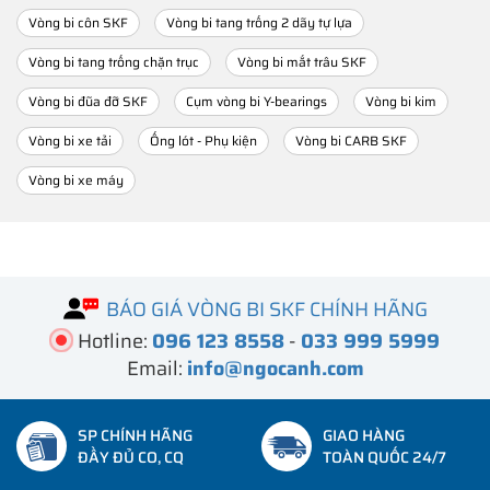
Vòng bi côn SKF
Vòng bi tang trống 2 dãy tự lựa
Vòng bi tang trống chặn trục
Vòng bi mắt trâu SKF
Vòng bi đũa đỡ SKF
Cụm vòng bi Y-bearings
Vòng bi kim
Vòng bi xe tải
Ống lót - Phụ kiện
Vòng bi CARB SKF
Vòng bi xe máy
BÁO GIÁ VÒNG BI SKF CHÍNH HÃNG
Hotline:
096 123 8558
-
033 999 5999
Email:
info@ngocanh.com
SP CHÍNH HÃNG
GIAO HÀNG
ĐẦY ĐỦ CO, CQ
TOÀN QUỐC 24/7