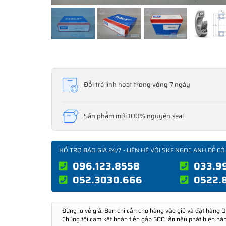
Đổi trả linh hoạt trong vòng 7 ngày
Sản phẩm mới 100% nguyên seal
HỖ TRỢ BÁO GIÁ 24/7 - LIÊN HỆ VỚI SKF NGỌC ANH ĐỂ CÓ
096.123.8558
033.9
052.3030.666
0522.
Đừng lo về giá. Bạn chỉ cần cho hàng vào giỏ và đặt hàng O
Chúng tôi cam kết hoàn tiền gấp 500 lần nếu phát hiện hà