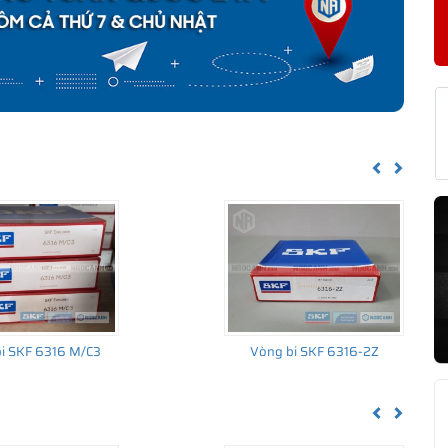
KF 6316-2Z/C3 CHÍNH HÃNG
về nguồn gốc của sản phẩm. Ngoài ra bạn cũng có thể tự kiểm tra
h sau:
Previous
Next
i SKF 6316 M/C3
Vòng bi SKF 6316-2Z
Previous
Next