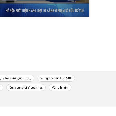
 bi tiếp xúc góc 2 dãy
Vòng bi chặn trục SKF
F
Cụm vòng bi Y-bearings
Vòng bi kim