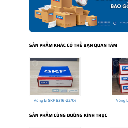
bảo hành của nhà sản xuất.
CÁCH NHẬN BIẾT VÀ PHÂN BIỆT VÒNG BI S
Mua hàng tại các đại lý ủy quyền của SKF để yên tâm 
và phân biệt các sản phẩm SKF chính hãng bằng các các
✅
Những cách phân biệt vòng bi SKF giả bằng mắt thường
SẢN PHẨM KHÁC CÓ THỂ BẠN QUAN TÂM
✅
SKF Authenticate, Phần mềm kiểm tra vòng bi SKF giả
✅
Cảnh báo của chuyên gia SKF về vòng bi SKF giả
Vòng bi SKF 6316-2Z/C4
Vòng b
SẢN PHẨM CÙNG ĐƯỜNG KÍNH TRỤC