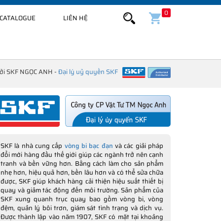
0
CATALOGUE
LIÊN HỆ
bởi SKF NGỌC ANH -
Đại lý uỷ quyền SKF
SKF là nhà cung cấp
vòng bi bạc đạn
và các giải pháp
đổi mới hàng đầu thế giới giúp các ngành trở nên cạnh
tranh và bền vững hơn. Bằng cách làm cho sản phẩm
nhẹ hơn, hiệu quả hơn, bền lâu hơn và có thể sửa chữa
được, SKF giúp khách hàng cải thiện hiệu suất thiết bị
quay và giảm tác động đến môi trường. Sản phẩm của
SKF xung quanh trục quay bao gồm vòng bi, vòng
đệm, quản lý bôi trơn, giám sát tình trạng và dịch vụ.
Được thành lập vào năm 1907, SKF có mặt tại khoảng