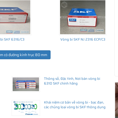
bi SKF 6316/C3
Vòng bi SKF NJ 2316 ECP/C3
ẩm có đường kính trục 80 mm
Thông số, Đặc tính, Nơi bán vòng bi
ua hàng
6310 SKF chính hãng
Khái niệm cơ bản về vòng bi - bạc đạn,
các chủng loại vòng bi SKF thông dụng