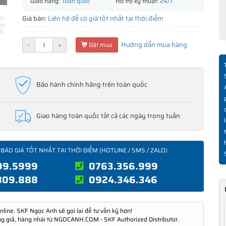
Giao hàng:
Toàn quốc
Hỗ trợ kỹ thuật:
24/7
Giá bán:
Liên hệ để có giá tốt nhất tại thời điểm
Hướng dẫn mua hàng
-
+
Đặt mua
Bảo hành chính hãng trên toàn quốc
Giao hàng toàn quốc tất cả các ngày trong tuần
 BÁO GIÁ TỐT NHẤT TẠI THỜI ĐIỂM (HOTLINE / SMS / ZALO)
99.5999
0763.356.999
809.888
0924.346.346
nline. SKF Ngọc Anh sẽ gọi lại để tư vấn kỹ hơn!
ng giả, hàng nhái từ NGOCANH.COM - SKF Authorized Distributor.