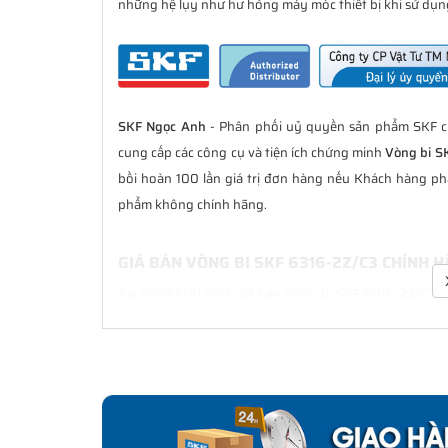
những hệ lụy như hư hỏng máy móc thiết bị khi sử dụng
SKF Ngọc Anh
- Phân phối uỷ quyền sản phẩm SKF ch
cung cấp các công cụ và tiện ích chứng minh
Vòng bi S
bồi hoàn 100 lần giá trị đơn hàng nếu Khách hàng ph
phẩm không chính hãng.
GIÁ BÁN VÒNG BI SKF 6316-2Z/C3 CHÍNH 
Tại
NGOCANH.COM
giá bán Vòng bi SKF 6316-2Z/C3 luô
sau bán hàng. Chúng tôi cam kết luôn đồng hành cù
chính hãng.
CHẾ ĐỘ BẢO HÀNH VÒNG BI SKF 6316-2Z/C
Tất cả các sản phẩm SKF chính hãng do
SKF Ngọc Anh