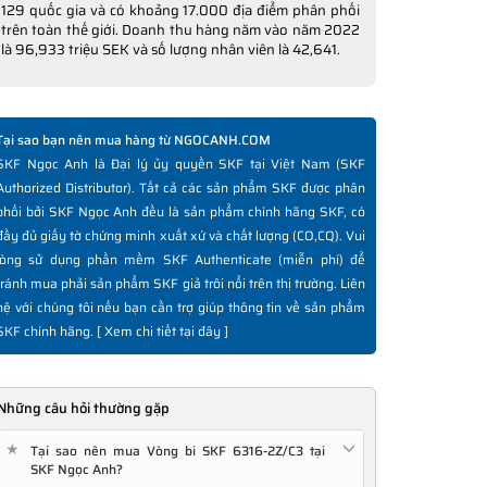
129 quốc gia và có khoảng 17.000 địa điểm phân phối
trên toàn thế giới. Doanh thu hàng năm vào năm 2022
là 96,933 triệu SEK và số lượng nhân viên là 42,641.
Tại sao bạn nên mua hàng từ NGOCANH.COM
SKF Ngọc Anh là Đại lý ủy quyền SKF tại Việt Nam (SKF
Authorized Distributor). Tất cả các sản phẩm SKF được phân
phối bởi SKF Ngọc Anh đều là sản phẩm chính hãng SKF, có
đầy đủ giấy tờ chứng minh xuất xứ và chất lượng (CO,CQ). Vui
lòng sử dụng phần mềm SKF Authenticate (miễn phí) để
tránh mua phải sản phẩm SKF giả trôi nổi trên thị trường. Liên
hệ với chúng tôi nếu bạn cần trợ giúp thông tin về sản phẩm
SKF chính hãng. [
Xem chi tiết tại đây
]
Những câu hỏi thường gặp
★
Tại sao nên mua Vòng bi SKF 6316-2Z/C3 tại
SKF Ngọc Anh?