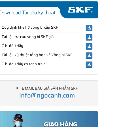
Quy định khe hở vòng bi cầu SKF
Tài liệu tra cứu vòng bi SKF giả
Ổ bi đỡ 1 dãy
Tài liệu kỹ thuật tổng hợp về Vòng bi SKF
Ổ bi đỡ 1 dãy có rãnh tra bi
E MAIL BÁO GIÁ SẢN PHẨM SKF
info@ngocanh.com