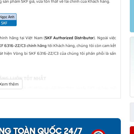
 sản phẩm SKF giả, vừa tổn thất về tài chính của Khách hàng.
ính hãng tại Việt Nam (
SKF Authorized Distributor
). Ngoài việc
KF 6316-2Z/C3 chính hãng
tới Khách hàng, chúng tôi còn cam kết
át hiện Vòng bi SKF 6316-2Z/C3 của chúng tôi phân phối là sản
HÃNG LUÔN TỐT NHẤT
Xem thêm
n là tốt nhất với nhiều ưu đãi kèm theo và các dịch vụ hẫu mãi
ng Khách hàng trong suốt quá trình sử dụng các sản phẩm SKF
3 CHÍNH HÃNG
phân phối đều được bảo hành chính hãng theo đúng tiêu chuẩn