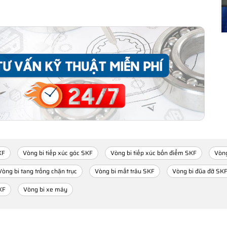
KF
Vòng bi tiếp xúc góc SKF
Vòng bi tiếp xúc bốn điểm SKF
Vòng
Vòng bi tang trống chặn trục
Vòng bi mắt trâu SKF
Vòng bi đũa đỡ SK
KF
Vòng bi xe máy