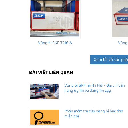
Vòng bi SKF 3316 A
Vòng 
Xem tất cả sản ph
BÀI VIẾT LIÊN QUAN
THÔNG TIN HỮU ÍCH
Vòng bi SKF tại Hà Nội - Địa chỉ bán
•
Vòng bi SKF chính hãng, Những lưu ý cơ bản trước khi m
hàng uy tín và đáng tin cậy
•
Xuất xứ vòng bi SKF chính hãng ở đâu?
•
Chất lượng vòng bi SKF chính hãng
Phần mềm tra cứu vòng bi bạc đạn
miễn phí