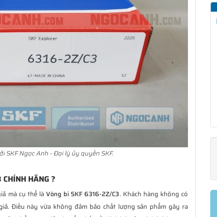
i SKF Ngọc Anh - Đại lý ủy quyền SKF.
3 CHÍNH HÃNG ?
iả mà cụ thể là
Vòng bi SKF 6316-2Z/C3
. Khách hàng không có
giả. Điều này vừa không đảm bảo chất lượng sản phẩm gây ra