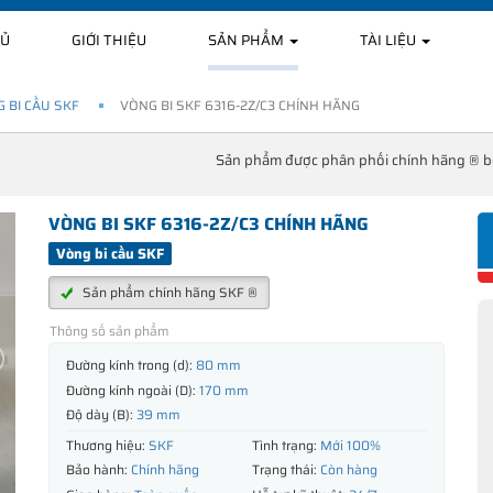
HỦ
GIỚI THIỆU
SẢN PHẨM
TÀI LIỆU
 BI CẦU SKF
VÒNG BI SKF 6316-2Z/C3 CHÍNH HÃNG
Sản phẩm được phân phối chính hãng ® 
VÒNG BI SKF 6316-2Z/C3 CHÍNH HÃNG
Vòng bi cầu SKF
Sản phẩm chính hãng SKF ®
Thông số sản phẩm
Đường kính trong (d):
80 mm
Đường kính ngoài (D):
170 mm
Độ dày (B):
39 mm
Thương hiệu:
SKF
Tình trạng:
Mới 100%
Bảo hành:
Chính hãng
Trạng thái:
Còn hàng