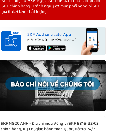
Mua hàng từ SKF Ngọc Anh để đảm bảo sản phẩm
SKF chính hãng. Tránh nguy cơ mua phải vòng bi SKF
giả (fake) kém chất lượng.
SKF NGỌC ANH - Địa chỉ mua Vòng bi SKF 6316-2Z/C3
chính hãng, uy tín, giao hàng toàn Quốc, Hỗ trợ 24/7