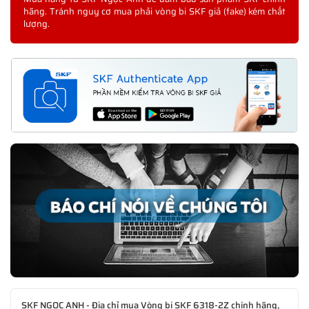
hãng. Tránh nguy cơ mua phải vòng bi SKF giả (fake) kém chất
lượng.
SKF NGỌC ANH - Địa chỉ mua Vòng bi SKF 6318-2Z chính hãng,