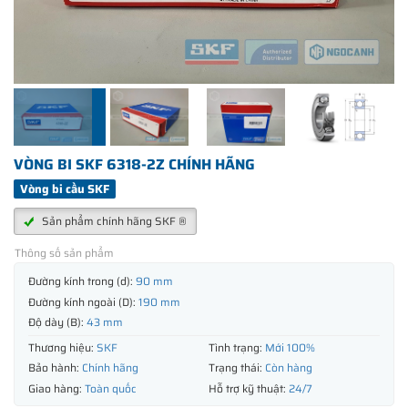
VÒNG BI SKF 6318-2Z CHÍNH HÃNG
Vòng bi cầu SKF
Sản phẩm chính hãng SKF ®
Thông số sản phẩm
Đường kính trong (d):
90 mm
Đường kính ngoài (D):
190 mm
Độ dày (B):
43 mm
Thương hiệu:
SKF
Tình trạng:
Mới 100%
Bảo hành:
Chính hãng
Trạng thái:
Còn hàng
Giao hàng:
Toàn quốc
Hỗ trợ kỹ thuật:
24/7