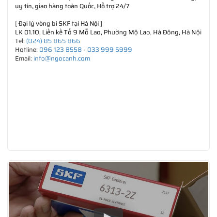
uy tín, giao hàng toàn Quốc, Hỗ trợ 24/7
[
Đại lý vòng bi SKF tại Hà Nội
]
LK 01.10, Liền kề Tổ 9 Mỗ Lao, Phường Mộ Lao, Hà Đông, Hà Nội
Tel:
(024) 85 865 866
Hotline:
096 123 8558
-
033 999 5999
Email:
info@ngocanh.com