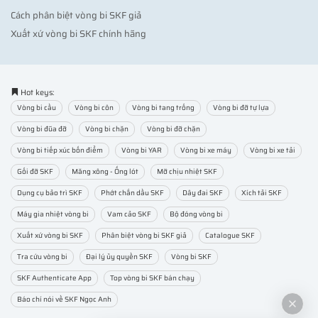
Cách phân biệt vòng bi SKF giả
Xuất xứ vòng bi SKF chính hãng
Hot keys:
Vòng bi cầu
Vòng bi côn
Vòng bi tang trống
Vòng bi đỡ tự lựa
Vòng bi đũa đỡ
Vòng bi chặn
Vòng bi đỡ chặn
Vòng bi tiếp xúc bốn điểm
Vòng bi YAR
Vòng bi xe máy
Vòng bi xe tải
Gối đỡ SKF
Măng xông - Ống lót
Mỡ chịu nhiệt SKF
Dụng cụ bảo trì SKF
Phớt chắn dầu SKF
Dây đai SKF
Xích tải SKF
Máy gia nhiệt vòng bi
Vam cảo SKF
Bộ đóng vòng bi
Xuất xứ vòng bi SKF
Phân biệt vòng bi SKF giả
Catalogue SKF
Tra cứu vòng bi
Đại lý ủy quyền SKF
Vòng bi SKF
SKF Authenticate App
Top vòng bi SKF bán chạy
Báo chí nói về SKF Ngọc Anh