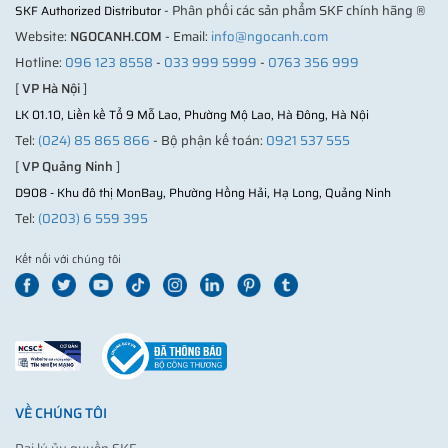
- Phân phối các sản phẩm SKF chính hãng ®
SKF Authorized Distributor
Website:
NGOCANH.COM
- Email:
info@ngocanh.com
Hotline:
096 123 8558
-
033 999 5999
-
0763 356 999
[
VP Hà Nội
]
LK 01.10, Liền kề Tổ 9 Mỗ Lao, Phường Mộ Lao, Hà Đông, Hà Nội
Tel:
(024) 85 865 866
- Bộ phận kế toán:
0921 537 555
[
VP Quảng Ninh
]
D908 - Khu đô thị MonBay, Phường Hồng Hải, Hạ Long, Quảng Ninh
Tel:
(0203) 6 559 395
Kết nối với chúng tôi
VỀ CHÚNG TÔI