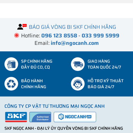
BÁO GIÁ VÒNG BI SKF CHÍNH HÃNG
Hotline:
096 123 8558
-
033 999 5999
Email:
info@ngocanh.com
SP CHÍNH HÃNG
GIAO HÀNG
ĐẦY ĐỦ CO, CQ
TOÀN QUỐC 24/7
BẢO HÀNH
HỖ TRỢ KỸ THUẬT
CHÍNH HÃNG
BÁO GIÁ 24/7
CÔNG TY CP VẬT TƯ THƯƠNG MẠI NGỌC ANH
SKF NGỌC ANH - ĐẠI LÝ ỦY QUYỀN VÒNG BI SKF CHÍNH HÃNG