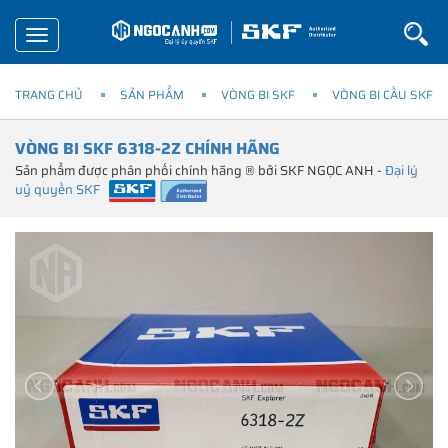
Toggle
navigation
TRANG CHỦ
SẢN PHẨM
VÒNG BI SKF
VÒNG BI CẦU SKF
VÒNG BI SKF 6318-2Z CHÍNH HÃNG
Sản phẩm được phân phối chính hãng ® bởi SKF NGỌC ANH -
Đại lý
uỷ quyền SKF