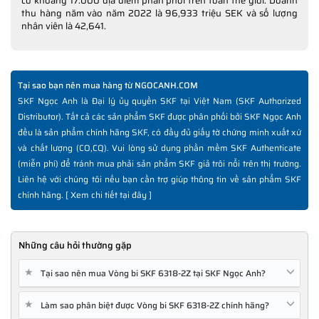
có khoảng 17.000 địa điểm phân phối trên toàn thế giới. Doanh
thu hàng năm vào năm 2022 là 96,933 triệu SEK và số lượng
nhân viên là 42,641.
Tại sao bạn nên mua hàng từ NGOCANH.COM
SKF Ngọc Anh là Đại lý ủy quyền SKF tại Việt Nam (SKF Authorized
Distributor). Tất cả các sản phẩm SKF được phân phối bởi SKF Ngọc Anh
đều là sản phẩm chính hãng SKF, có đầy đủ giấy tờ chứng minh xuất xứ
và chất lượng (CO,CQ). Vui lòng sử dụng phần mềm SKF Authenticate
(miễn phí) để tránh mua phải sản phẩm SKF giả trôi nổi trên thị trường.
Liên hệ với chúng tôi nếu bạn cần trợ giúp thông tin về sản phẩm SKF
chính hãng. [
Xem chi tiết tại đây
]
Những câu hỏi thường gặp
★
Tại sao nên mua Vòng bi SKF 6318-2Z tại SKF Ngọc Anh?
★
Làm sao phân biệt được Vòng bi SKF 6318-2Z chính hãng?