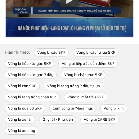
Hiển thị theo:
Vòng bi cầu SKF
Vòng bi cầu tự lựa SKF
Vòng bi tiếp xúc góc SKF
Vòng bi tiếp xúc bốn điểm SKF
Vòng bi tiếp xúc góc 2 dãy
Vòng bi chặn trục SKF
Vòng bi côn SKF
Vòng bi tang trống 2 dãy tự lựa
Vòng bi tang trống chặn trục
Vòng bi mắt trâu SKF
Vòng bi đũa đỡ SKF
Cụm vòng bi Y-bearings
Vòng bi kim
Vòng bi xe tải
Ống lót - Phụ kiện
Vòng bi CARB SKF
Vòng bi xe máy