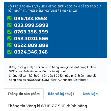
HỖ TRỢ BÁO GIÁ 24/7 - LIÊN HỆ VỚI SKF NGỌC ANH ĐỂ CÓ BÁO GIÁ
TỐT NHẤT TẠI THỜI ĐIỂM (HOTLINE / SMS / ZALO)
096.123.8558
033.999.5999
0763.356.999
052.3030.666
0522.809.888
0924.346.346
Đừng lo về giá. Bạn chỉ cần cho hàng vào giỏ và đặt hàng Online.
SKF Ngọc Anh sẽ gọi lại để tư vấn kỹ hơn!
Chúng tôi cam kết hoàn tiền gấp 500 lần nếu phát hiện hàng giả,
hàng nhái từ NGOCANH.COM - SKF Authorized Distributor.
Thông tin sản phẩm
Bản vẽ kỹ thuật
Bình luận
Thông tin Vòng bi 6318-2Z SKF chính hãng