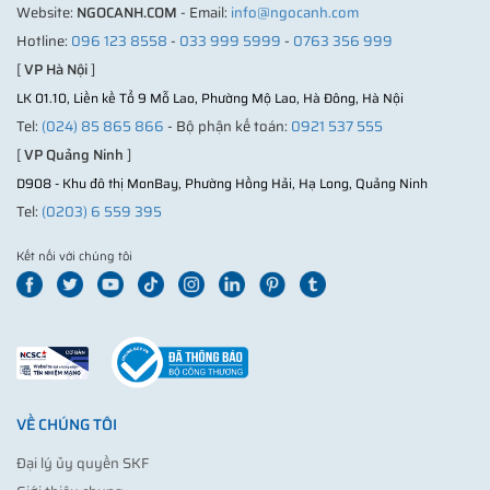
Website:
NGOCANH.COM
- Email:
info@ngocanh.com
Hotline:
096 123 8558
-
033 999 5999
-
0763 356 999
[
VP Hà Nội
]
LK 01.10, Liền kề Tổ 9 Mỗ Lao, Phường Mộ Lao, Hà Đông, Hà Nội
Tel:
(024) 85 865 866
- Bộ phận kế toán:
0921 537 555
[
VP Quảng Ninh
]
D908 - Khu đô thị MonBay, Phường Hồng Hải, Hạ Long, Quảng Ninh
Tel:
(0203) 6 559 395
Kết nối với chúng tôi
VỀ CHÚNG TÔI
Đại lý ủy quyền SKF