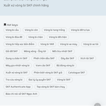
Xuất xứ vòng bi SKF chính hãng
Hot keys:
Vòng bi cầu
Vòng bi côn
Vòng bi tang trống
Vòng bi đỡ tự lựa
Vòng bi đũa đỡ
Vòng bi chặn
Vòng bi đỡ chặn
Vòng bi tiếp xúc bốn điểm
Vòng bi YAR
Vòng bi xe máy
Vòng bi xe tải
Gối đỡ SKF
Măng xông - Ống lót
Mỡ chịu nhiệt SKF
Dụng cụ bảo trì SKF
Phớt chắn dầu SKF
Dây đai SKF
Xích tải SKF
Máy gia nhiệt vòng bi
Vam cảo SKF
Bộ đóng vòng bi
Xuất xứ vòng bi SKF
Phân biệt vòng bi SKF giả
Catalogue SKF
Tra cứu vòng bi
Đại lý ủy quyền SKF
Vòng bi SKF
SKF Authenticate App
Top vòng bi SKF bán chạy
Báo chí nói về SKF Ngọc Anh