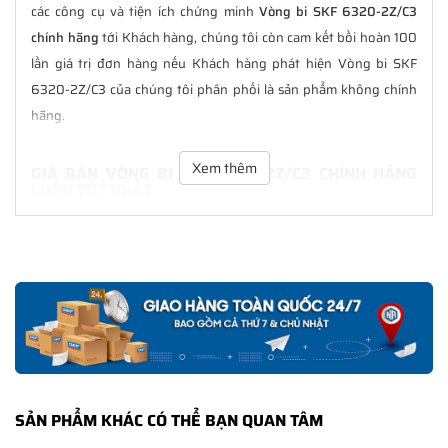
các công cụ và tiện ích chứng minh
Vòng bi SKF 6320-2Z/C3
chính hãng
tới Khách hàng, chúng tôi còn cam kết bồi hoàn 100
lần giá trị đơn hàng nếu Khách hàng phát hiện Vòng bi SKF
6320-2Z/C3 của chúng tôi phân phối là sản phẩm không chính
hãng.
Xem thêm
GIÁ BÁN VÒNG BI SKF 6320-2Z/C3 CHÍNH HÃNG
LUÔN TỐT NHẤT
Tại
NGOCANH.COM
giá bán Vòng bi SKF 6320-2Z/C3 luôn là tốt
nhất với nhiều ưu đãi kèm theo và các dịch vụ hẫu mãi sau bán
hàng. Chúng tôi cam kết luôn đồng hành cùng Khách hàng
trong suốt quá trình sử dụng các sản phẩm SKF chính hãng.
CHẾ ĐỘ BẢO HÀNH VÒNG BI SKF 6320-2Z/C3
CHÍNH HÃNG
Tất cả các sản phẩm SKF chính hãng do
SKF Ngọc Anh
phân
SẢN PHẨM KHÁC CÓ THỂ BẠN QUAN TÂM
phối đều được bảo hành chính hãng theo đúng tiêu chuẩn bảo