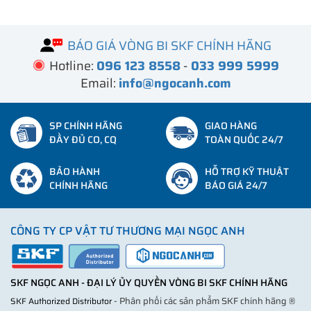
BÁO GIÁ VÒNG BI SKF CHÍNH HÃNG
Hotline:
096 123 8558
-
033 999 5999
Email:
info@ngocanh.com
SP CHÍNH HÃNG
GIAO HÀNG
ĐẦY ĐỦ CO, CQ
TOÀN QUỐC 24/7
BẢO HÀNH
HỖ TRỢ KỸ THUẬT
CHÍNH HÃNG
BÁO GIÁ 24/7
CÔNG TY CP VẬT TƯ THƯƠNG MẠI NGỌC ANH
SKF NGỌC ANH - ĐẠI LÝ ỦY QUYỀN VÒNG BI SKF CHÍNH HÃNG
- Phân phối các sản phẩm SKF chính hãng ®
SKF Authorized Distributor