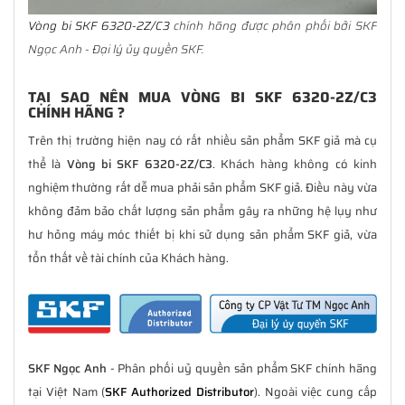
Vòng bi SKF 6320-2Z/C3
chính hãng được phân phối bởi SKF
Ngọc Anh - Đại lý ủy quyền SKF.
TẠI SAO NÊN MUA VÒNG BI SKF 6320-2Z/C3
CHÍNH HÃNG ?
Trên thị trường hiện nay có rất nhiều sản phẩm SKF giả mà cụ
thể là
Vòng bi SKF 6320-2Z/C3
. Khách hàng không có kinh
nghiệm thường rất dễ mua phải sản phẩm SKF giả. Điều này vừa
không đảm bảo chất lượng sản phẩm gây ra những hệ lụy như
hư hỏng máy móc thiết bị khi sử dụng sản phẩm SKF giả, vừa
tổn thất về tài chính của Khách hàng.
SKF Ngọc Anh
- Phân phối uỷ quyền sản phẩm SKF chính hãng
tại Việt Nam (
SKF Authorized Distributor
). Ngoài việc cung cấp