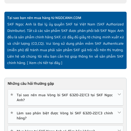
Tại sao bạn nên mua hàng từ NGOCANH.COM
SKF Ngọc Anh là Đại lý ủy quyền SKF tại Việt Nam (SKF Authorized
Distributor). Tất cả các sản phẩm SKF được phân phối bởi SKF Ngọc Anh
đều là sản phẩm chính hãng SKF, có đầy đủ giấy tờ chứng minh xuất xứ
và chất lượng (CO,CQ). Vui lòng sử dụng phần mềm SKF Authenticate
(miễn phí) để tránh mua phải sản phẩm SKF giả trôi nổi trên thị trường.
Liên hệ với chúng tôi nếu bạn cần trợ giúp thông tin về sản phẩm SKF
chính hãng. [
Xem chi tiết tại đây
]
Những câu hỏi thường gặp
★
Tại sao nên mua Vòng bi SKF 6320-2Z/C3 tại SKF Ngọc
Anh?
★
Làm sao phân biệt được Vòng bi SKF 6320-2Z/C3 chính
hãng?
★