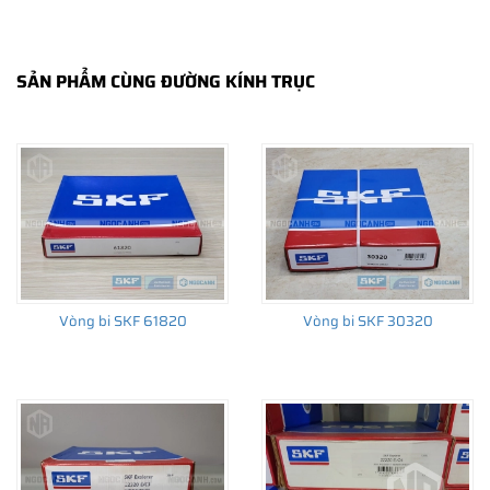
SẢN PHẨM CÙNG ĐƯỜNG KÍNH TRỤC
THÔNG TIN HỮU ÍCH
•
Vòng bi SKF chính hãng, Những lưu ý cơ bản trước khi mua hàng
•
Xuất xứ vòng bi SKF chính hãng ở đâu?
•
Chất lượng vòng bi SKF chính hãng
Vòng bi SKF 61820
Vòng bi SKF 30320