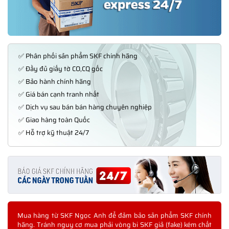
✅ Phân phối sản phẩm SKF chính hãng
✅ Đầy đủ giấy tờ CO,CQ gốc
✅ Bảo hành chính hãng
✅ Giá bán cạnh tranh nhất
✅ Dịch vụ sau bán bán hàng chuyên nghiệp
✅ Giao hàng toàn Quốc
✅ Hỗ trợ kỹ thuật 24/7
Mua hàng từ SKF Ngọc Anh để đảm bảo sản phẩm SKF chính
hãng. Tránh nguy cơ mua phải vòng bi SKF giả (fake) kém chất