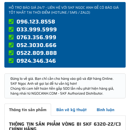
HỖ TRỢ BÁO GIÁ 24/7 - LIÊN HỆ VỚI SKF NGỌC ANH ĐỂ CÓ BÁO GIÁ
TỐT NHẤT TẠI THỜI ĐIỂM (HOTLINE / SMS / ZALO)
096.123.8558
033.999.5999
0763.356.999
052.3030.666
0522.809.888
0924.346.346
Đừng lo về giá. Bạn chỉ cần cho hàng vào giỏ và đặt hàng Online.
SKF Ngọc Anh sẽ gọi lại để tư vấn kỹ hơn!
Chúng tôi cam kết hoàn tiền gấp 500 lần nếu phát hiện hàng giả,
hàng nhái từ NGOCANH.COM - SKF Authorized Distributor.
Thông tin sản phẩm
Bản vẽ kỹ thuật
Bình luận
THÔNG TIN SẢN PHẨM VÒNG BI SKF 6320-2Z/C3
CHÍNH HÃNG