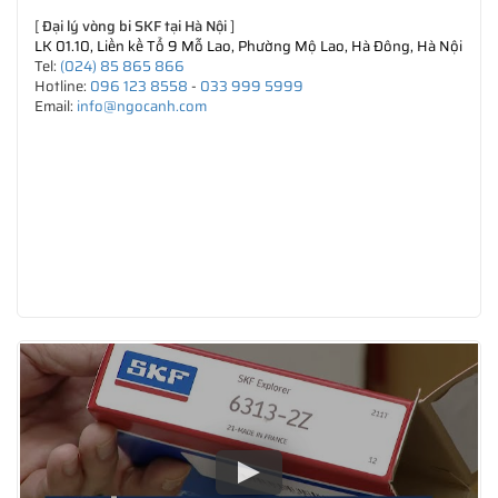
[
Đại lý vòng bi SKF tại Hà Nội
]
LK 01.10, Liền kề Tổ 9 Mỗ Lao, Phường Mộ Lao, Hà Đông, Hà Nội
Tel:
(024) 85 865 866
Hotline:
096 123 8558
-
033 999 5999
Email:
info@ngocanh.com