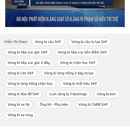
Hiển thị theo:
Vòng bi cầu SKF
Vòng bi cầu tự lựa SKF
Vòng bi tiếp xúc góc SKF
Vòng bi tiếp xúc bốn điểm SKF
Vòng bi tiếp xúc góc 2 dãy
Vòng bi chặn trục SKF
Vòng bi côn SKF
Vòng bi tang trống 2 dãy tự lựa
Vòng bi tang trống chặn trục
Vòng bi mắt trâu SKF
Vòng bi đũa đỡ SKF
Cụm vòng bi Y-bearings
Vòng bi kim
Vòng bi xe tải
Ống lót - Phụ kiện
Vòng bi CARB SKF
Vòng bi xe máy