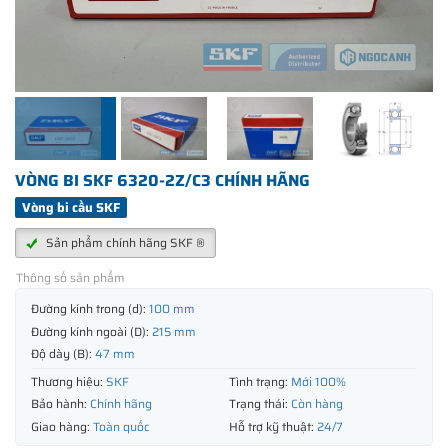
VÒNG BI SKF 6320-2Z/C3 CHÍNH HÃNG
Vòng bi cầu SKF
Sản phẩm chính hãng SKF ®
Thông số sản phẩm
Đường kính trong (d):
100 mm
Đường kính ngoài (D):
215 mm
Độ dày (B):
47 mm
Thương hiệu:
SKF
Tình trạng:
Mới 100%
Bảo hành:
Chính hãng
Trạng thái:
Còn hàng
Giao hàng:
Toàn quốc
Hỗ trợ kỹ thuật:
24/7