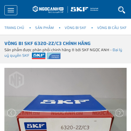
Toggle
navigation
TRANG CHỦ
SẢN PHẨM
VÒNG BI SKF
VÒNG BI CẦU SKF
VÒNG BI SKF 6320-2Z/C3 CHÍNH HÃNG
Sản phẩm được phân phối chính hãng ® bởi SKF NGỌC ANH -
Đại lý
uỷ quyền SKF