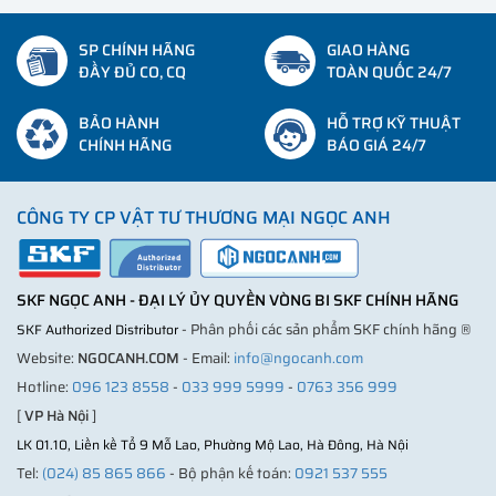
SP CHÍNH HÃNG
GIAO HÀNG
ĐẦY ĐỦ CO, CQ
TOÀN QUỐC 24/7
BẢO HÀNH
HỖ TRỢ KỸ THUẬT
CHÍNH HÃNG
BÁO GIÁ 24/7
CÔNG TY CP VẬT TƯ THƯƠNG MẠI NGỌC ANH
SKF NGỌC ANH - ĐẠI LÝ ỦY QUYỀN VÒNG BI SKF CHÍNH HÃNG
- Phân phối các sản phẩm SKF chính hãng ®
SKF Authorized Distributor
Website:
NGOCANH.COM
- Email:
info@ngocanh.com
Hotline:
096 123 8558
-
033 999 5999
-
0763 356 999
[
VP Hà Nội
]
LK 01.10, Liền kề Tổ 9 Mỗ Lao, Phường Mộ Lao, Hà Đông, Hà Nội
Tel:
(024) 85 865 866
- Bộ phận kế toán:
0921 537 555