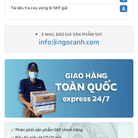
Tài liệu tra cứu vòng bi SKF giả
E MAIL BÁO GIÁ SẢN PHẨM SKF
info@ngocanh.com
✅ Phân phối sản phẩm SKF chính hãng
✅ Đầy đủ giấy tờ CO,CQ gốc