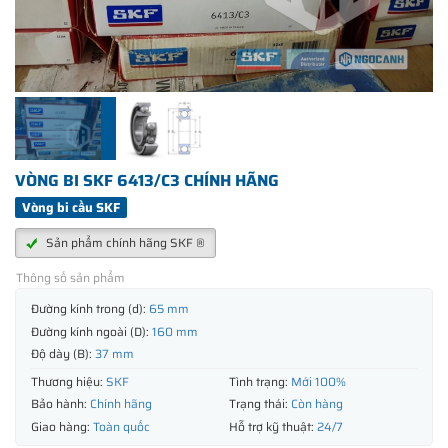
VÒNG BI SKF 6413/C3 CHÍNH HÃNG
Vòng bi cầu SKF
Sản phẩm chính hãng SKF ®
Thông số sản phẩm
Đường kính trong (d):
65 mm
Đường kính ngoài (D):
160 mm
Độ dày (B):
37 mm
Thương hiệu:
SKF
Tình trạng:
Mới 100%
Bảo hành:
Chính hãng
Trạng thái:
Còn hàng
Giao hàng:
Toàn quốc
Hỗ trợ kỹ thuật:
24/7