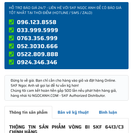
HỖ TRỢ BÁO GIÁ 24/7 - LIÊN HỆ VỚI SKF NGỌC ANH ĐỂ CÓ BÁO GIÁ
TỐT NHẤT TẠI THỜI ĐIỂM (HOTLINE / SMS / ZALO)
096.123.8558
033.999.5999
0763.356.999
052.3030.666
0522.809.888
0924.346.346
Đừng lo về giá. Bạn chỉ cần cho hàng vào giỏ và đặt hàng Online.
SKF Ngọc Anh sẽ gọi lại để tư vấn kỹ hơn!
Chúng tôi cam kết hoàn tiền gấp 500 lần nếu phát hiện hàng giả,
hàng nhái từ NGOCANH.COM - SKF Authorized Distributor.
Thông tin sản phẩm
Bản vẽ kỹ thuật
Bình luận
THÔNG TIN SẢN PHẨM VÒNG BI SKF 6413/C3
CHÍNH HÃNG