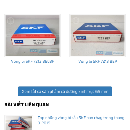
THÔNG TIN HỮU ÍCH
•
Vòng bi SKF chính hãng, Những lưu ý cơ bản trước khi mua hàng
•
Xuất xứ vòng bi SKF chính hãng ở đâu?
•
Chất lượng vòng bi SKF chính hãng
Vòng bi SKF 7213 BECBP
Vòng bi SKF 7213 BEP
Xem tất cả sản phẩm có đường kính trục 65 mm
BÀI VIẾT LIÊN QUAN
Top những vòng bi cầu SKF bán chạy trong tháng
3-2019