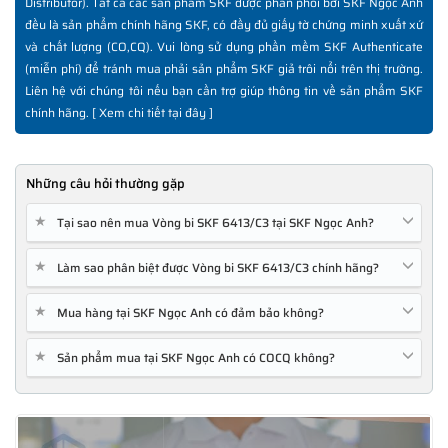
Distributor). Tất cả các sản phẩm SKF được phân phối bởi SKF Ngọc Anh
đều là sản phẩm chính hãng SKF, có đầy đủ giấy tờ chứng minh xuất xứ
và chất lượng (CO,CQ). Vui lòng sử dụng phần mềm SKF Authenticate
(miễn phí) để tránh mua phải sản phẩm SKF giả trôi nổi trên thị trường.
Liên hệ với chúng tôi nếu bạn cần trợ giúp thông tin về sản phẩm SKF
chính hãng. [
Xem chi tiết tại đây
]
Những câu hỏi thường gặp
★
Tại sao nên mua Vòng bi SKF 6413/C3 tại SKF Ngọc Anh?
★
Làm sao phân biệt được Vòng bi SKF 6413/C3 chính hãng?
★
Mua hàng tại SKF Ngọc Anh có đảm bảo không?
★
Sản phẩm mua tại SKF Ngọc Anh có COCQ không?