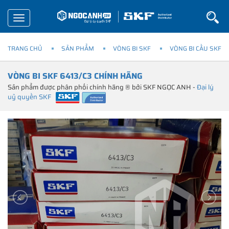
Toggle
navigation
TRANG CHỦ
SẢN PHẨM
VÒNG BI SKF
VÒNG BI CẦU SKF
VÒNG BI SKF 6413/C3 CHÍNH HÃNG
Sản phẩm được phân phối chính hãng ® bởi SKF NGỌC ANH -
Đại lý
uỷ quyền SKF