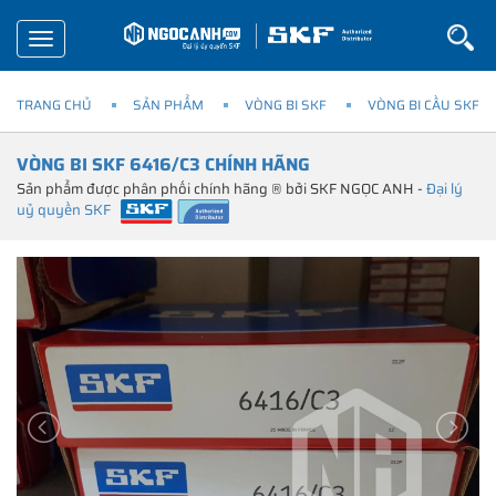
Toggle
navigation
TRANG CHỦ
SẢN PHẨM
VÒNG BI SKF
VÒNG BI CẦU SKF
VÒNG BI SKF 6416/C3 CHÍNH HÃNG
Sản phẩm được phân phối chính hãng ® bởi SKF NGỌC ANH -
Đại lý
uỷ quyền SKF