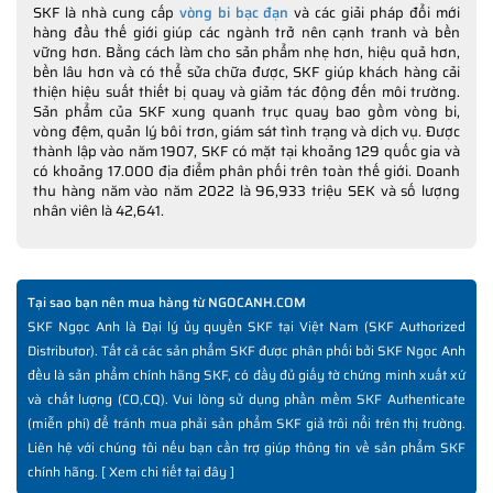
SKF là nhà cung cấp
vòng bi bạc đạn
và các giải pháp đổi mới
hàng đầu thế giới giúp các ngành trở nên cạnh tranh và bền
vững hơn. Bằng cách làm cho sản phẩm nhẹ hơn, hiệu quả hơn,
bền lâu hơn và có thể sửa chữa được, SKF giúp khách hàng cải
thiện hiệu suất thiết bị quay và giảm tác động đến môi trường.
Sản phẩm của SKF xung quanh trục quay bao gồm vòng bi,
vòng đệm, quản lý bôi trơn, giám sát tình trạng và dịch vụ. Được
thành lập vào năm 1907, SKF có mặt tại khoảng 129 quốc gia và
có khoảng 17.000 địa điểm phân phối trên toàn thế giới. Doanh
thu hàng năm vào năm 2022 là 96,933 triệu SEK và số lượng
nhân viên là 42,641.
Tại sao bạn nên mua hàng từ NGOCANH.COM
SKF Ngọc Anh là Đại lý ủy quyền SKF tại Việt Nam (SKF Authorized
Distributor). Tất cả các sản phẩm SKF được phân phối bởi SKF Ngọc Anh
đều là sản phẩm chính hãng SKF, có đầy đủ giấy tờ chứng minh xuất xứ
và chất lượng (CO,CQ). Vui lòng sử dụng phần mềm SKF Authenticate
(miễn phí) để tránh mua phải sản phẩm SKF giả trôi nổi trên thị trường.
Liên hệ với chúng tôi nếu bạn cần trợ giúp thông tin về sản phẩm SKF
chính hãng. [
Xem chi tiết tại đây
]