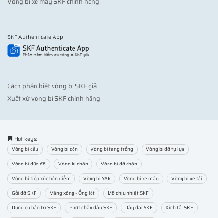
Vòng bi xe máy SKF chính hãng
SKF Authenticate App
Cách phân biệt vòng bi SKF giả
Xuất xứ vòng bi SKF chính hãng
Hot keys:
Vòng bi cầu
Vòng bi côn
Vòng bi tang trống
Vòng bi đỡ tự lựa
Vòng bi đũa đỡ
Vòng bi chặn
Vòng bi đỡ chặn
Vòng bi tiếp xúc bốn điểm
Vòng bi YAR
Vòng bi xe máy
Vòng bi xe tải
Gối đỡ SKF
Măng xông - Ống lót
Mỡ chịu nhiệt SKF
Dụng cụ bảo trì SKF
Phớt chắn dầu SKF
Dây đai SKF
Xích tải SKF