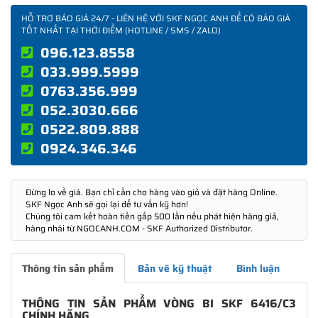
HỖ TRỢ BÁO GIÁ 24/7 - LIÊN HỆ VỚI SKF NGỌC ANH ĐỂ CÓ BÁO GIÁ
TỐT NHẤT TẠI THỜI ĐIỂM (HOTLINE / SMS / ZALO)
096.123.8558
033.999.5999
0763.356.999
052.3030.666
0522.809.888
0924.346.346
Đừng lo về giá. Bạn chỉ cần cho hàng vào giỏ và đặt hàng Online.
SKF Ngọc Anh sẽ gọi lại để tư vấn kỹ hơn!
Chúng tôi cam kết hoàn tiền gấp 500 lần nếu phát hiện hàng giả,
hàng nhái từ NGOCANH.COM - SKF Authorized Distributor.
Thông tin sản phẩm
Bản vẽ kỹ thuật
Bình luận
THÔNG TIN SẢN PHẨM VÒNG BI SKF 6416/C3
CHÍNH HÃNG