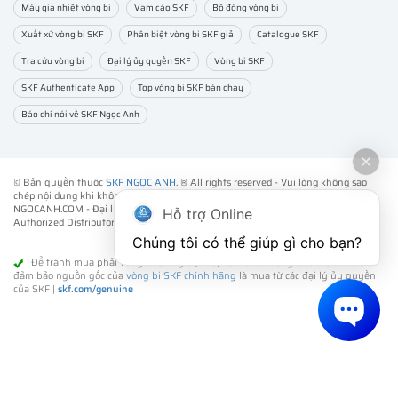
Máy gia nhiệt vòng bi
Vam cảo SKF
Bộ đóng vòng bi
Xuất xứ vòng bi SKF
Phân biệt vòng bi SKF giả
Catalogue SKF
Tra cứu vòng bi
Đại lý ủy quyền SKF
Vòng bi SKF
SKF Authenticate App
Top vòng bi SKF bán chạy
Báo chí nói về SKF Ngọc Anh
© Bản quyền thuộc
SKF NGỌC ANH
. ® All rights reserved - Vui lòng không sao
chép nội dung khi không được sự đồng ý của chúng tôi.
NGOCANH.COM - Đại lý ủy quyền vòng bi bạc đạn SKF chính hãng -
SKF
Hỗ trợ Online
Authorized Distributor
- Phân phối các sản phẩm SKF chính hãng tại Việt Nam.
Chúng tôi có thể giúp gì cho bạn?
Để tránh mua phải vòng bi SKF giả (fake) kém chất lượng. Cách tốt nhất để
đảm bảo nguồn gốc của
vòng bi SKF chính hãng
là mua từ các đại lý ủy quyền
của SKF |
skf.com/genuine