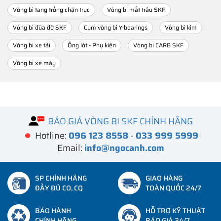
Vòng bi tang trống chặn trục
Vòng bi mắt trâu SKF
Vòng bi đũa đỡ SKF
Cụm vòng bi Y-bearings
Vòng bi kim
Vòng bi xe tải
Ống lót - Phụ kiện
Vòng bi CARB SKF
Vòng bi xe máy
BÁO GIÁ VÒNG BI SKF CHÍNH HÃNG
Hotline:
096 123 8558
-
033 999 5999
Email:
info@ngocanh.com
SP CHÍNH HÃNG
GIAO HÀNG
ĐẦY ĐỦ CO, CQ
TOÀN QUỐC 24/7
BẢO HÀNH
HỖ TRỢ KỸ THUẬT
CHÍNH HÃNG
BÁO GIÁ 24/7