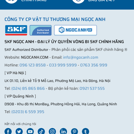
CÔNG TY CP VẬT TƯ THƯƠNG MẠI NGỌC ANH
SKF NGỌC ANH - ĐẠI LÝ ỦY QUYỀN VÒNG BI SKF CHÍNH HÃNG
- Phân phối các sản phẩm SKF chính hãng ®
SKF Authorized Distributor
Website:
NGOCANH.COM
- Email:
info@ngocanh.com
Hotline:
096 123 8558
-
033 999 5999
-
0763 356 999
[
VP Hà Nội
]
LK 01.10, Liền kề Tổ 9 Mỗ Lao, Phường Mộ Lao, Hà Đông, Hà Nội
Tel:
(024) 85 865 866
- Bộ phận kế toán:
0921 537 555
[
VP Quảng Ninh
]
D908 - Khu đô thị MonBay, Phường Hồng Hải, Hạ Long, Quảng Ninh
Tel:
(0203) 6 559 395
Kết nối với chúng tôi