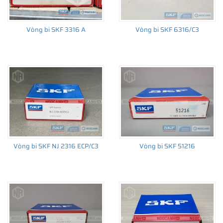
Vòng bi SKF 3316 A
Vòng bi SKF 6316/C3
THÔNG TIN HỮU ÍCH
•
Vòng bi SKF chính hãng, Những lưu ý cơ bản trước khi mua hàng
•
Xuất xứ vòng bi SKF chính hãng ở đâu?
•
Chất lượng vòng bi SKF chính hãng
Vòng bi SKF NJ 2316 ECP/C3
Vòng bi SKF 51216