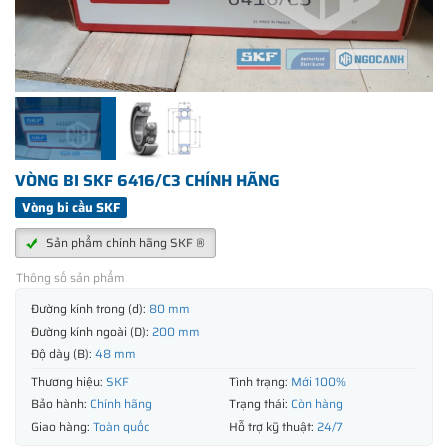
VÒNG BI SKF 6416/C3 CHÍNH HÃNG
Vòng bi cầu SKF
Sản phẩm chính hãng SKF ®
Thông số sản phẩm
Đường kính trong (d):
80 mm
Đường kính ngoài (D):
200 mm
Độ dày (B):
48 mm
Thương hiệu:
SKF
Tình trạng:
Mới 100%
Bảo hành:
Chính hãng
Trạng thái:
Còn hàng
Giao hàng:
Toàn quốc
Hỗ trợ kỹ thuật:
24/7