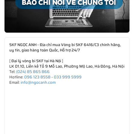
SKF NGỌC ANH - Địa chỉ mua Vòng bi SKF 6416/C3 chính hãng,
uy tín, giao hàng toàn Quốc, Hỗ trợ 24/7
[
Đại lý vòng bi SKF tại Hà Nội
]
LK 01.10, Liền kề Tổ 9 Mỗ Lao, Phường Mộ Lao, Hà Đông, Hà Nội
Tel:
(024) 85 865 866
Hotline:
096 123 8558
-
033 999 5999
Email:
info@ngocanh.com