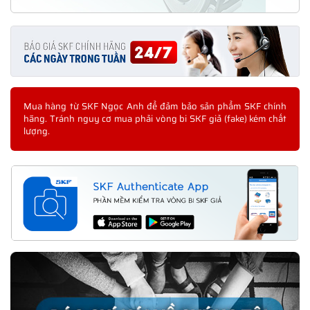
Mua hàng từ SKF Ngọc Anh để đảm bảo sản phẩm SKF chính
hãng. Tránh nguy cơ mua phải vòng bi SKF giả (fake) kém chất
lượng.