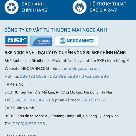
BẢO HÀNH
HỖ TRỢ KỸ THUẬT
CHÍNH HÃNG
BÁO GIÁ 24/7
CÔNG TY CP VẬT TƯ THƯƠNG MẠI NGỌC ANH
SKF NGỌC ANH - ĐẠI LÝ ỦY QUYỀN VÒNG BI SKF CHÍNH HÃNG
- Phân phối các sản phẩm SKF chính hãng ®
SKF Authorized Distributor
Website:
NGOCANH.COM
- Email:
info@ngocanh.com
Hotline:
096 123 8558
-
033 999 5999
-
0763 356 999
[
VP Hà Nội
]
LK 01.10, Liền kề Tổ 9 Mỗ Lao, Phường Mộ Lao, Hà Đông, Hà Nội
Tel:
(024) 85 865 866
- Bộ phận kế toán:
0921 537 555
[
VP Quảng Ninh
]
D908 - Khu đô thị MonBay, Phường Hồng Hải, Hạ Long, Quảng Ninh
Tel:
(0203) 6 559 395