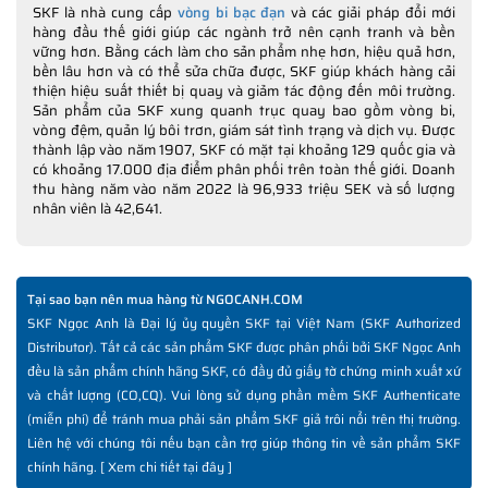
SKF là nhà cung cấp
vòng bi bạc đạn
và các giải pháp đổi mới
hàng đầu thế giới giúp các ngành trở nên cạnh tranh và bền
vững hơn. Bằng cách làm cho sản phẩm nhẹ hơn, hiệu quả hơn,
bền lâu hơn và có thể sửa chữa được, SKF giúp khách hàng cải
thiện hiệu suất thiết bị quay và giảm tác động đến môi trường.
Sản phẩm của SKF xung quanh trục quay bao gồm vòng bi,
vòng đệm, quản lý bôi trơn, giám sát tình trạng và dịch vụ. Được
thành lập vào năm 1907, SKF có mặt tại khoảng 129 quốc gia và
có khoảng 17.000 địa điểm phân phối trên toàn thế giới. Doanh
thu hàng năm vào năm 2022 là 96,933 triệu SEK và số lượng
nhân viên là 42,641.
Tại sao bạn nên mua hàng từ NGOCANH.COM
SKF Ngọc Anh là Đại lý ủy quyền SKF tại Việt Nam (SKF Authorized
Distributor). Tất cả các sản phẩm SKF được phân phối bởi SKF Ngọc Anh
đều là sản phẩm chính hãng SKF, có đầy đủ giấy tờ chứng minh xuất xứ
và chất lượng (CO,CQ). Vui lòng sử dụng phần mềm SKF Authenticate
(miễn phí) để tránh mua phải sản phẩm SKF giả trôi nổi trên thị trường.
Liên hệ với chúng tôi nếu bạn cần trợ giúp thông tin về sản phẩm SKF
chính hãng. [
Xem chi tiết tại đây
]