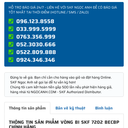
HỖ TRỢ BÁO GIÁ 24/7 - LIÊN HỆ VỚI SKF NGỌC ANH ĐỂ CÓ BÁO GIÁ
TỐT NHẤT TẠI THỜI ĐIỂM (HOTLINE / SMS / ZALO)
096.123.8558
033.999.5999
0763.356.999
052.3030.666
0522.809.888
0924.346.346
Đừng lo về giá. Bạn chỉ cần cho hàng vào giỏ và đặt hàng Online.
SKF Ngọc Anh sẽ gọi lại để tư vấn kỹ hơn!
Chúng tôi cam kết hoàn tiền gấp 500 lần nếu phát hiện hàng giả,
hàng nhái từ NGOCANH.COM - SKF Authorized Distributor.
Thông tin sản phẩm
Bản vẽ kỹ thuật
Bình luận
THÔNG TIN SẢN PHẨM VÒNG BI SKF 7202 BECBP
CHÍNH HÃNG