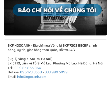
SKF NGỌC ANH - Địa chỉ mua Vòng bi SKF 7202 BECBP chính
hãng, uy tín, giao hàng toàn Quốc, Hỗ trợ 24/7
[
Đại lý vòng bi SKF tại Hà Nội
]
LK 01.10, Liền kề Tổ 9 Mỗ Lao, Phường Mộ Lao, Hà Đông, Hà Nội
Tel:
(024) 85 865 866
Hotline:
096 123 8558
-
033 999 5999
Email:
info@ngocanh.com