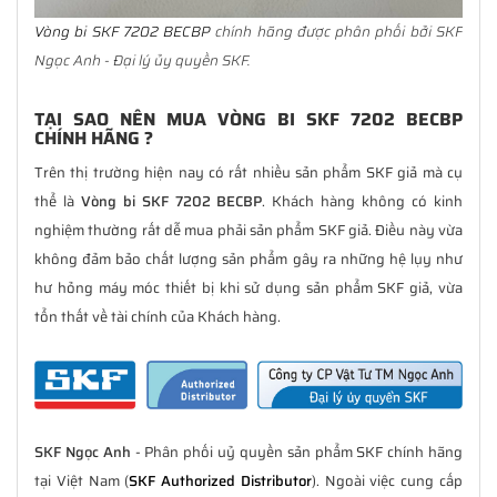
Vòng bi SKF 7202 BECBP
chính hãng được phân phối bởi SKF
Ngọc Anh - Đại lý ủy quyền SKF.
TẠI SAO NÊN MUA VÒNG BI SKF 7202 BECBP
CHÍNH HÃNG ?
Trên thị trường hiện nay có rất nhiều sản phẩm SKF giả mà cụ
thể là
Vòng bi SKF 7202 BECBP
. Khách hàng không có kinh
nghiệm thường rất dễ mua phải sản phẩm SKF giả. Điều này vừa
không đảm bảo chất lượng sản phẩm gây ra những hệ lụy như
hư hỏng máy móc thiết bị khi sử dụng sản phẩm SKF giả, vừa
tổn thất về tài chính của Khách hàng.
SKF Ngọc Anh
- Phân phối uỷ quyền sản phẩm SKF chính hãng
tại Việt Nam (
SKF Authorized Distributor
). Ngoài việc cung cấp