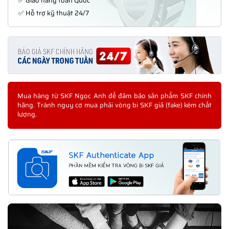
✅ Giao hàng toàn Quốc
✅ Hỗ trợ kỹ thuật 24/7
Mua hàng từ SKF Ngọc Anh để đảm bảo sản phẩm SKF chính
hãng. Tránh nguy cơ mua phải vòng bi SKF giả (fake) kém chất
lượng.