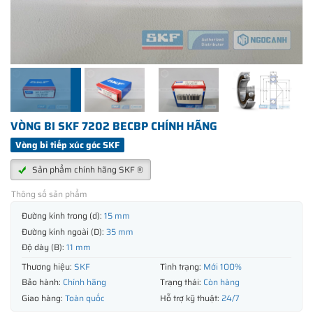
VÒNG BI SKF 7202 BECBP CHÍNH HÃNG
Vòng bi tiếp xúc góc SKF
Sản phẩm chính hãng SKF ®
Thông số sản phẩm
Đường kính trong (d):
15 mm
Đường kính ngoài (D):
35 mm
Độ dày (B):
11 mm
Thương hiệu:
SKF
Tình trạng:
Mới 100%
Bảo hành:
Chính hãng
Trạng thái:
Còn hàng
Giao hàng:
Toàn quốc
Hỗ trợ kỹ thuật:
24/7