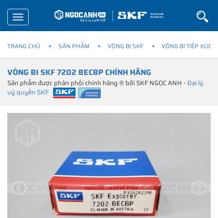
Toggle
navigation
TRANG CHỦ
SẢN PHẨM
VÒNG BI SKF
VÒNG BI TIẾP XÚC 
VÒNG BI SKF 7202 BECBP CHÍNH HÃNG
Sản phẩm được phân phối chính hãng ® bởi SKF NGỌC ANH -
Đại lý
uỷ quyền SKF