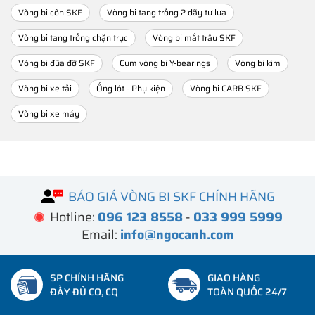
Vòng bi côn SKF
Vòng bi tang trống 2 dãy tự lựa
Vòng bi tang trống chặn trục
Vòng bi mắt trâu SKF
Vòng bi đũa đỡ SKF
Cụm vòng bi Y-bearings
Vòng bi kim
Vòng bi xe tải
Ống lót - Phụ kiện
Vòng bi CARB SKF
Vòng bi xe máy
BÁO GIÁ VÒNG BI SKF CHÍNH HÃNG
Hotline:
096 123 8558
-
033 999 5999
Email:
info@ngocanh.com
SP CHÍNH HÃNG
GIAO HÀNG
ĐẦY ĐỦ CO, CQ
TOÀN QUỐC 24/7