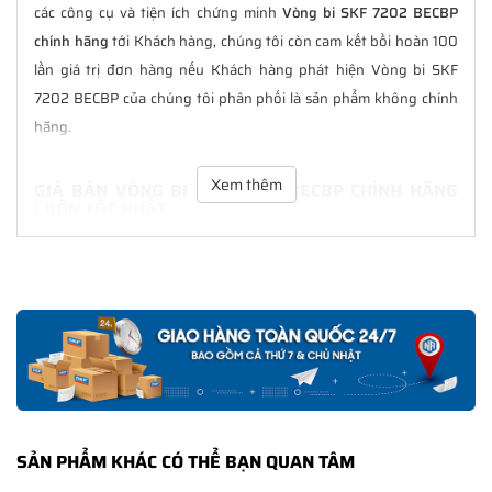
các công cụ và tiện ích chứng minh
Vòng bi SKF 7202 BECBP
chính hãng
tới Khách hàng, chúng tôi còn cam kết bồi hoàn 100
lần giá trị đơn hàng nếu Khách hàng phát hiện Vòng bi SKF
7202 BECBP của chúng tôi phân phối là sản phẩm không chính
hãng.
Xem thêm
GIÁ BÁN VÒNG BI SKF 7202 BECBP CHÍNH HÃNG
LUÔN TỐT NHẤT
Tại
NGOCANH.COM
giá bán Vòng bi SKF 7202 BECBP luôn là tốt
nhất với nhiều ưu đãi kèm theo và các dịch vụ hẫu mãi sau bán
hàng. Chúng tôi cam kết luôn đồng hành cùng Khách hàng
trong suốt quá trình sử dụng các sản phẩm SKF chính hãng.
CHẾ ĐỘ BẢO HÀNH VÒNG BI SKF 7202 BECBP
CHÍNH HÃNG
Tất cả các sản phẩm SKF chính hãng do
SKF Ngọc Anh
phân
SẢN PHẨM KHÁC CÓ THỂ BẠN QUAN TÂM
phối đều được bảo hành chính hãng theo đúng tiêu chuẩn bảo