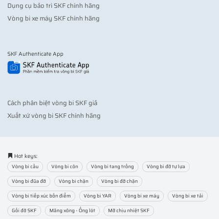
Dụng cụ bảo trì SKF chính hãng
Vòng bi xe máy SKF chính hãng
SKF Authenticate App
Cách phân biệt vòng bi SKF giả
Xuất xứ vòng bi SKF chính hãng
Hot keys:
Vòng bi cầu
Vòng bi côn
Vòng bi tang trống
Vòng bi đỡ tự lựa
Vòng bi đũa đỡ
Vòng bi chặn
Vòng bi đỡ chặn
Vòng bi tiếp xúc bốn điểm
Vòng bi YAR
Vòng bi xe máy
Vòng bi xe tải
Gối đỡ SKF
Măng xông - Ống lót
Mỡ chịu nhiệt SKF