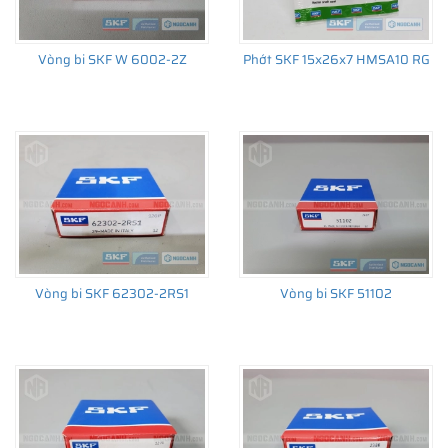
Vòng bi SKF W 6002-2Z
Phớt SKF 15x26x7 HMSA10 RG
THÔNG TIN HỮU ÍCH
•
Vòng bi SKF chính hãng, Những lưu ý cơ bản trước khi mua hàng
•
Xuất xứ vòng bi SKF chính hãng ở đâu?
•
Chất lượng vòng bi SKF chính hãng
Vòng bi SKF 62302-2RS1
Vòng bi SKF 51102