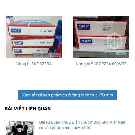
THÔNG TIN HỮU ÍCH
•
Vòng bi SKF chính hãng, Những lưu ý cơ bản trước khi mua hàng
•
Xuất xứ vòng bi SKF chính hãng ở đâu?
•
Chất lượng vòng bi SKF chính hãng
Vòng bi SKF 32234
Vòng bi SKF 22234 CC/W33
Xem tất cả sản phẩm có đường kính trục 170 mm
BÀI VIẾT LIÊN QUAN
Đại sứ quán Thuỵ Điển chúc mừng SKF Việt Nam
có văn phòng mới tại Hà Nội