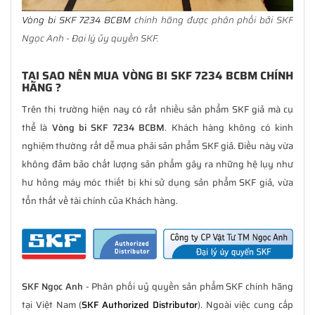
Vòng bi SKF 7234 BCBM
chính hãng được phân phối bởi SKF
Ngọc Anh - Đại lý ủy quyền SKF.
TẠI SAO NÊN MUA VÒNG BI SKF 7234 BCBM CHÍNH
HÃNG ?
Trên thị trường hiện nay có rất nhiều sản phẩm SKF giả mà cụ
thể là
Vòng bi SKF 7234 BCBM
. Khách hàng không có kinh
nghiệm thường rất dễ mua phải sản phẩm SKF giả. Điều này vừa
không đảm bảo chất lượng sản phẩm gây ra những hệ lụy như
hư hỏng máy móc thiết bị khi sử dụng sản phẩm SKF giả, vừa
tổn thất về tài chính của Khách hàng.
SKF Ngọc Anh
- Phân phối uỷ quyền sản phẩm SKF chính hãng
tại Việt Nam (
SKF Authorized Distributor
). Ngoài việc cung cấp