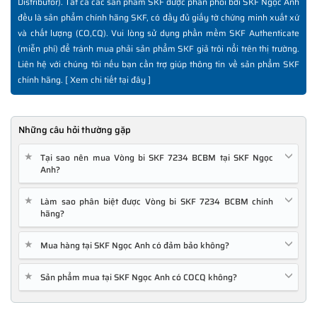
Distributor). Tất cả các sản phẩm SKF được phân phối bởi SKF Ngọc Anh
đều là sản phẩm chính hãng SKF, có đầy đủ giấy tờ chứng minh xuất xứ
và chất lượng (CO,CQ). Vui lòng sử dụng phần mềm SKF Authenticate
(miễn phí) để tránh mua phải sản phẩm SKF giả trôi nổi trên thị trường.
Liên hệ với chúng tôi nếu bạn cần trợ giúp thông tin về sản phẩm SKF
chính hãng. [
Xem chi tiết tại đây
]
Những câu hỏi thường gặp
★
Tại sao nên mua Vòng bi SKF 7234 BCBM tại SKF Ngọc
Anh?
★
Làm sao phân biệt được Vòng bi SKF 7234 BCBM chính
hãng?
★
Mua hàng tại SKF Ngọc Anh có đảm bảo không?
★
Sản phẩm mua tại SKF Ngọc Anh có COCQ không?