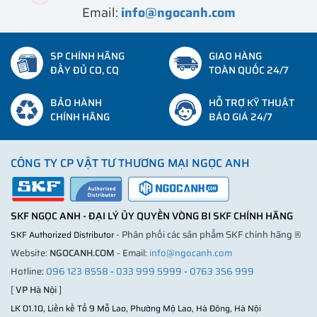
Email:
info@ngocanh.com
SP CHÍNH HÃNG
GIAO HÀNG
ĐẦY ĐỦ CO, CQ
TOÀN QUỐC 24/7
BẢO HÀNH
HỖ TRỢ KỸ THUẬT
CHÍNH HÃNG
BÁO GIÁ 24/7
CÔNG TY CP VẬT TƯ THƯƠNG MẠI NGỌC ANH
SKF NGỌC ANH - ĐẠI LÝ ỦY QUYỀN VÒNG BI SKF CHÍNH HÃNG
- Phân phối các sản phẩm SKF chính hãng ®
SKF Authorized Distributor
Website:
NGOCANH.COM
- Email:
info@ngocanh.com
Hotline:
096 123 8558
-
033 999 5999
-
0763 356 999
[
VP Hà Nội
]
LK 01.10, Liền kề Tổ 9 Mỗ Lao, Phường Mộ Lao, Hà Đông, Hà Nội