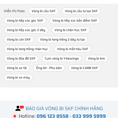
Hiển thị theo:
Vòng bi cầu SKF
Vòng bi cầu tự lựa SKF
Vòng bi tiếp xúc góc SKF
Vòng bi tiếp xúc bốn điểm SKF
Vòng bi tiếp xúc góc 2 dãy
Vòng bi chặn trục SKF
Vòng bi côn SKF
Vòng bi tang trống 2 dãy tự lựa
Vòng bi tang trống chặn trục
Vòng bi mắt trâu SKF
Vòng bi đũa đỡ SKF
Cụm vòng bi Y-bearings
Vòng bi kim
Vòng bi xe tải
Ống lót - Phụ kiện
Vòng bi CARB SKF
Vòng bi xe máy
BÁO GIÁ VÒNG BI SKF CHÍNH HÃNG
Hotline:
096 123 8558
-
033 999 5999