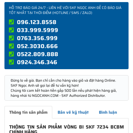
HỖ TRỢ BÁO GIÁ 24/7 - LIÊN HỆ VỚI SKF NGỌC ANH ĐỂ CÓ BÁO GIÁ
TỐT NHẤT TẠI THỜI ĐIỂM (HOTLINE / SMS / ZALO)
096.123.8558
033.999.5999
0763.356.999
052.3030.666
0522.809.888
0924.346.346
Đừng lo về giá. Bạn chỉ cần cho hàng vào giỏ và đặt hàng Online.
SKF Ngọc Anh sẽ gọi lại để tư vấn kỹ hơn!
Chúng tôi cam kết hoàn tiền gấp 500 lần nếu phát hiện hàng giả,
hàng nhái từ NGOCANH.COM - SKF Authorized Distributor.
Thông tin sản phẩm
Bản vẽ kỹ thuật
Bình luận
THÔNG TIN SẢN PHẨM VÒNG BI SKF 7234 BCBM
CHÍNH HÃNG