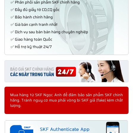
✅ Phân phối sản phẩm SKF chính hãng
✅ Đầy đủ giấy tờ CO,CQ gốc
✅ Bảo hành chính hãng
✅ Giá bán cạnh tranh nhất
✅ Dịch vụ sau bán bán hàng chuyên nghiệp
✅ Giao hàng toàn Quốc
✅ Hỗ trợ kỹ thuật 24/7
Mua hàng từ SKF Ngọc Anh để đảm bảo sản phẩm SKF chính
hãng. Tránh nguy cơ mua phải vòng bi SKF giả (fake) kém chất
lượng.