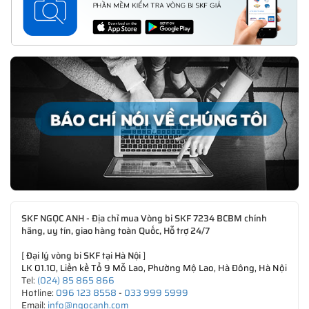
SKF NGỌC ANH - Địa chỉ mua Vòng bi SKF 7234 BCBM chính
hãng, uy tín, giao hàng toàn Quốc, Hỗ trợ 24/7
[
Đại lý vòng bi SKF tại Hà Nội
]
LK 01.10, Liền kề Tổ 9 Mỗ Lao, Phường Mộ Lao, Hà Đông, Hà Nội
Tel:
(024) 85 865 866
Hotline:
096 123 8558
-
033 999 5999
Email:
info@ngocanh.com