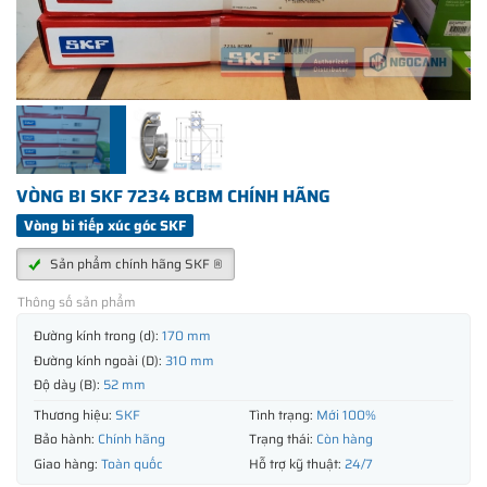
VÒNG BI SKF 7234 BCBM CHÍNH HÃNG
Vòng bi tiếp xúc góc SKF
Sản phẩm chính hãng SKF ®
Thông số sản phẩm
Đường kính trong (d):
170 mm
Đường kính ngoài (D):
310 mm
Độ dày (B):
52 mm
Thương hiệu:
SKF
Tình trạng:
Mới 100%
Bảo hành:
Chính hãng
Trạng thái:
Còn hàng
Giao hàng:
Toàn quốc
Hỗ trợ kỹ thuật:
24/7