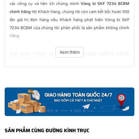
các công cụ và tiện ích chứng minh
Vòng bi SKF 7234 BCBM
chính hãng
tới Khách hàng, chúng tôi còn cam kết bồi hoàn 100
lần giá trị đơn hàng nếu Khách hàng phát hiện Vòng bi SKF
7234 BCBM của chúng tôi phân phối là sản phẩm không chính
hãng.
Xem thêm
GIÁ BÁN VÒNG BI SKF 7234 BCBM CHÍNH HÃNG
LUÔN TỐT NHẤT
Tại
NGOCANH.COM
giá bán Vòng bi SKF 7234 BCBM luôn là tốt
nhất với nhiều ưu đãi kèm theo và các dịch vụ hẫu mãi sau bán
hàng. Chúng tôi cam kết luôn đồng hành cùng Khách hàng
trong suốt quá trình sử dụng các sản phẩm SKF chính hãng.
CHẾ ĐỘ BẢO HÀNH VÒNG BI SKF 7234 BCBM CHÍNH
HÃNG
Tất cả các sản phẩm SKF chính hãng do
SKF Ngọc Anh
phân
SẢN PHẨM CÙNG ĐƯỜNG KÍNH TRỤC
phối đều được bảo hành chính hãng theo đúng tiêu chuẩn bảo