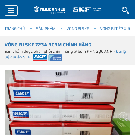
Toggle
navigation
TRANG CHỦ
SẢN PHẨM
VÒNG BI SKF
VÒNG BI TIẾP XÚC 
VÒNG BI SKF 7234 BCBM CHÍNH HÃNG
Sản phẩm được phân phối chính hãng ® bởi SKF NGỌC ANH -
Đại lý
uỷ quyền SKF