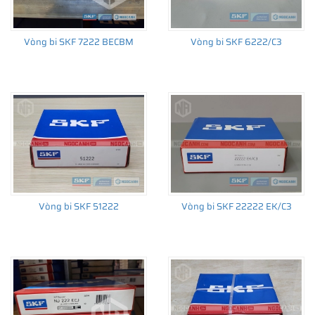
Vòng bi SKF 7222 BECBM
Vòng bi SKF 6222/C3
THÔNG TIN HỮU ÍCH
•
Vòng bi SKF chính hãng, Những lưu ý cơ bản trước khi mua hàng
•
Xuất xứ vòng bi SKF chính hãng ở đâu?
•
Chất lượng vòng bi SKF chính hãng
Vòng bi SKF 51222
Vòng bi SKF 22222 EK/C3