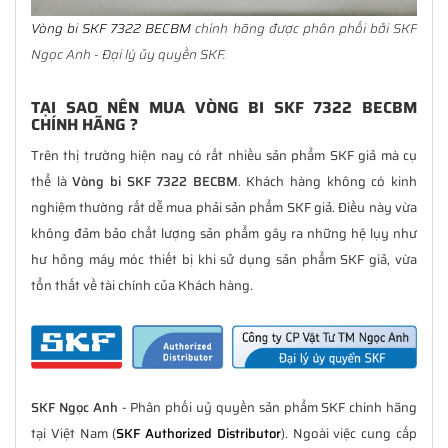
Vòng bi SKF 7322 BECBM
chính hãng được phân phối bởi SKF
Ngọc Anh - Đại lý ủy quyền SKF.
TẠI SAO NÊN MUA VÒNG BI SKF 7322 BECBM
CHÍNH HÃNG ?
Trên thị trường hiện nay có rất nhiều sản phẩm SKF giả mà cụ
thể là
Vòng bi SKF 7322 BECBM
. Khách hàng không có kinh
nghiệm thường rất dễ mua phải sản phẩm SKF giả. Điều này vừa
không đảm bảo chất lượng sản phẩm gây ra những hệ lụy như
hư hỏng máy móc thiết bị khi sử dụng sản phẩm SKF giả, vừa
tổn thất về tài chính của Khách hàng.
SKF Ngọc Anh
- Phân phối uỷ quyền sản phẩm SKF chính hãng
tại Việt Nam (
SKF Authorized Distributor
). Ngoài việc cung cấp