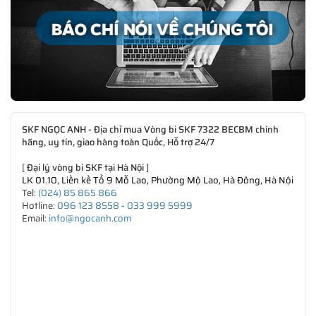
SKF NGỌC ANH - Địa chỉ mua Vòng bi SKF 7322 BECBM chính
hãng, uy tín, giao hàng toàn Quốc, Hỗ trợ 24/7
[
Đại lý vòng bi SKF tại Hà Nội
]
LK 01.10, Liền kề Tổ 9 Mỗ Lao, Phường Mộ Lao, Hà Đông, Hà Nội
Tel:
(024) 85 865 866
Hotline:
096 123 8558
-
033 999 5999
Email:
info@ngocanh.com