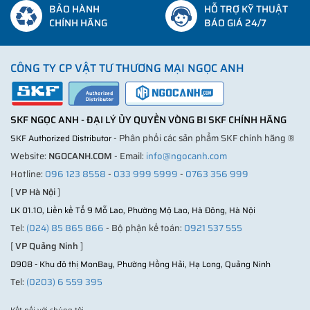
BẢO HÀNH
HỖ TRỢ KỸ THUẬT
CHÍNH HÃNG
BÁO GIÁ 24/7
CÔNG TY CP VẬT TƯ THƯƠNG MẠI NGỌC ANH
SKF NGỌC ANH - ĐẠI LÝ ỦY QUYỀN VÒNG BI SKF CHÍNH HÃNG
- Phân phối các sản phẩm SKF chính hãng ®
SKF Authorized Distributor
Website:
NGOCANH.COM
- Email:
info@ngocanh.com
Hotline:
096 123 8558
-
033 999 5999
-
0763 356 999
[
VP Hà Nội
]
LK 01.10, Liền kề Tổ 9 Mỗ Lao, Phường Mộ Lao, Hà Đông, Hà Nội
Tel:
(024) 85 865 866
- Bộ phận kế toán:
0921 537 555
[
VP Quảng Ninh
]
D908 - Khu đô thị MonBay, Phường Hồng Hải, Hạ Long, Quảng Ninh
Tel:
(0203) 6 559 395