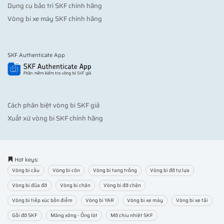
Dụng cụ bảo trì SKF chính hãng
Vòng bi xe máy SKF chính hãng
SKF Authenticate App
Cách phân biệt vòng bi SKF giả
Xuất xứ vòng bi SKF chính hãng
Hot keys:
Vòng bi cầu
Vòng bi côn
Vòng bi tang trống
Vòng bi đỡ tự lựa
Vòng bi đũa đỡ
Vòng bi chặn
Vòng bi đỡ chặn
Vòng bi tiếp xúc bốn điểm
Vòng bi YAR
Vòng bi xe máy
Vòng bi xe tải
Gối đỡ SKF
Măng xông - Ống lót
Mỡ chịu nhiệt SKF