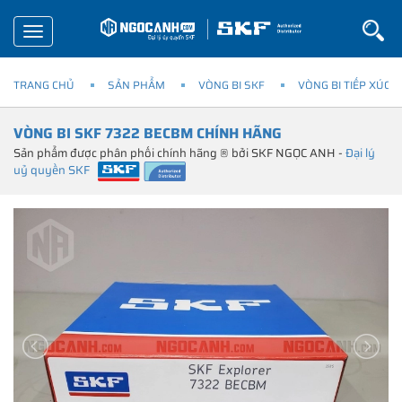
Toggle
navigation
TRANG CHỦ
SẢN PHẨM
VÒNG BI SKF
VÒNG BI TIẾP XÚC 
VÒNG BI SKF 7322 BECBM CHÍNH HÃNG
Sản phẩm được phân phối chính hãng ® bởi SKF NGỌC ANH -
Đại lý
uỷ quyền SKF