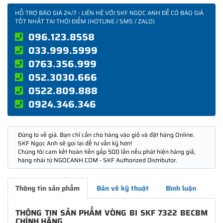
HỖ TRỢ BÁO GIÁ 24/7 - LIÊN HỆ VỚI SKF NGỌC ANH ĐỂ CÓ BÁO GIÁ
TỐT NHẤT TẠI THỜI ĐIỂM (HOTLINE / SMS / ZALO)
096.123.8558
033.999.5999
0763.356.999
052.3030.666
0522.809.888
0924.346.346
Đừng lo về giá. Bạn chỉ cần cho hàng vào giỏ và đặt hàng Online.
SKF Ngọc Anh sẽ gọi lại để tư vấn kỹ hơn!
Chúng tôi cam kết hoàn tiền gấp 500 lần nếu phát hiện hàng giả,
hàng nhái từ NGOCANH.COM - SKF Authorized Distributor.
Thông tin sản phẩm
Bản vẽ kỹ thuật
Bình luận
THÔNG TIN SẢN PHẨM VÒNG BI SKF 7322 BECBM
CHÍNH HÃNG