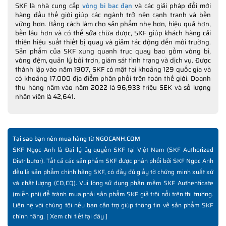
SKF là nhà cung cấp
vòng bi bạc đạn
và các giải pháp đổi mới
hàng đầu thế giới giúp các ngành trở nên cạnh tranh và bền
vững hơn. Bằng cách làm cho sản phẩm nhẹ hơn, hiệu quả hơn,
bền lâu hơn và có thể sửa chữa được, SKF giúp khách hàng cải
thiện hiệu suất thiết bị quay và giảm tác động đến môi trường.
Sản phẩm của SKF xung quanh trục quay bao gồm vòng bi,
vòng đệm, quản lý bôi trơn, giám sát tình trạng và dịch vụ. Được
thành lập vào năm 1907, SKF có mặt tại khoảng 129 quốc gia và
có khoảng 17.000 địa điểm phân phối trên toàn thế giới. Doanh
thu hàng năm vào năm 2022 là 96,933 triệu SEK và số lượng
nhân viên là 42,641.
Tại sao bạn nên mua hàng từ NGOCANH.COM
SKF Ngọc Anh là Đại lý ủy quyền SKF tại Việt Nam (SKF Authorized
Distributor). Tất cả các sản phẩm SKF được phân phối bởi SKF Ngọc Anh
đều là sản phẩm chính hãng SKF, có đầy đủ giấy tờ chứng minh xuất xứ
và chất lượng (CO,CQ). Vui lòng sử dụng phần mềm SKF Authenticate
(miễn phí) để tránh mua phải sản phẩm SKF giả trôi nổi trên thị trường.
Liên hệ với chúng tôi nếu bạn cần trợ giúp thông tin về sản phẩm SKF
chính hãng. [
Xem chi tiết tại đây
]