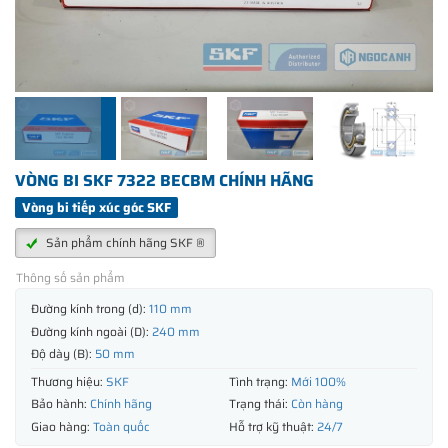
VÒNG BI SKF 7322 BECBM CHÍNH HÃNG
Vòng bi tiếp xúc góc SKF
Sản phẩm chính hãng SKF ®
Thông số sản phẩm
Đường kính trong (d):
110 mm
Đường kính ngoài (D):
240 mm
Độ dày (B):
50 mm
Thương hiệu:
SKF
Tình trạng:
Mới 100%
Bảo hành:
Chính hãng
Trạng thái:
Còn hàng
Giao hàng:
Toàn quốc
Hỗ trợ kỹ thuật:
24/7