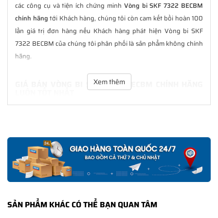
các công cụ và tiện ích chứng minh
Vòng bi SKF 7322 BECBM
chính hãng
tới Khách hàng, chúng tôi còn cam kết bồi hoàn 100
lần giá trị đơn hàng nếu Khách hàng phát hiện Vòng bi SKF
7322 BECBM của chúng tôi phân phối là sản phẩm không chính
hãng.
Xem thêm
GIÁ BÁN VÒNG BI SKF 7322 BECBM CHÍNH HÃNG
LUÔN TỐT NHẤT
Tại
NGOCANH.COM
giá bán Vòng bi SKF 7322 BECBM luôn là tốt
nhất với nhiều ưu đãi kèm theo và các dịch vụ hẫu mãi sau bán
hàng. Chúng tôi cam kết luôn đồng hành cùng Khách hàng
trong suốt quá trình sử dụng các sản phẩm SKF chính hãng.
CHẾ ĐỘ BẢO HÀNH VÒNG BI SKF 7322 BECBM
CHÍNH HÃNG
Tất cả các sản phẩm SKF chính hãng do
SKF Ngọc Anh
phân
SẢN PHẨM KHÁC CÓ THỂ BẠN QUAN TÂM
phối đều được bảo hành chính hãng theo đúng tiêu chuẩn bảo