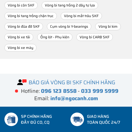
Vòng bi côn SKF
Vòng bi tang trống 2 dãy tự lựa
Vòng bi tang trống chặn trục
Vòng bi mắt trâu SKF
Vòng bi đũa đỡ SKF
Cụm vòng bi Y-bearings
Vòng bi kim
Vòng bi xe tải
Ống lót - Phụ kiện
Vòng bi CARB SKF
Vòng bi xe máy
BÁO GIÁ VÒNG BI SKF CHÍNH HÃNG
Hotline:
096 123 8558
-
033 999 5999
Email:
info@ngocanh.com
SP CHÍNH HÃNG
GIAO HÀNG
ĐẦY ĐỦ CO, CQ
TOÀN QUỐC 24/7