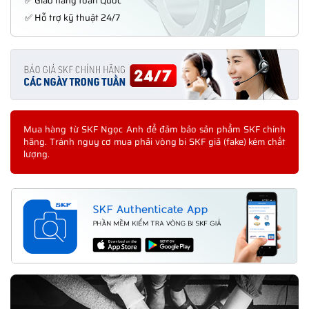
✅ Giao hàng toàn Quốc
✅ Hỗ trợ kỹ thuật 24/7
Mua hàng từ SKF Ngọc Anh để đảm bảo sản phẩm SKF chính
hãng. Tránh nguy cơ mua phải vòng bi SKF giả (fake) kém chất
lượng.